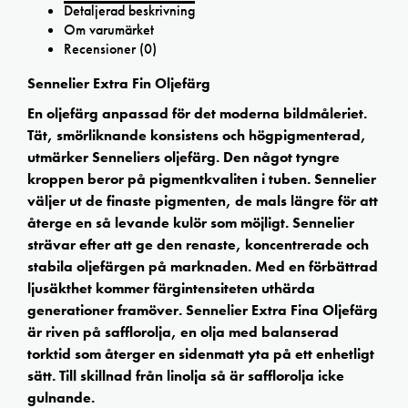
Detaljerad beskrivning
Om varumärket
Recensioner (0)
Sennelier Extra Fin Oljefärg
En oljefärg anpassad för det moderna bildmåleriet.
Tät, smörliknande konsistens och högpigmenterad,
utmärker Senneliers oljefärg. Den något tyngre
kroppen beror på pigmentkvaliten i tuben. Sennelier
väljer ut de finaste pigmenten, de mals längre för att
återge en så levande kulör som möjligt. Sennelier
strävar efter att ge den renaste, koncentrerade och
stabila oljefärgen på marknaden. Med en förbättrad
ljusäkthet kommer färgintensiteten uthärda
generationer framöver. Sennelier Extra Fina Oljefärg
är riven på safflorolja, en olja med balanserad
torktid som återger en sidenmatt yta på ett enhetligt
sätt. Till skillnad från linolja så är safflorolja icke
gulnande.