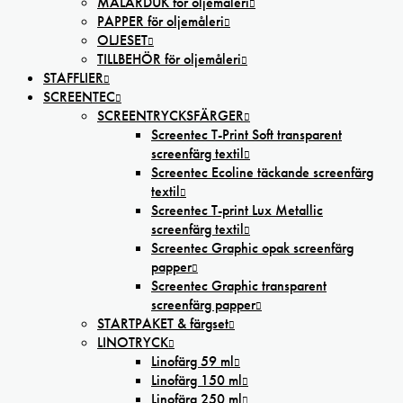
MÅLARDUK för oljemåleri
PAPPER för oljemåleri
OLJESET
TILLBEHÖR för oljemåleri
STAFFLIER
SCREENTEC
SCREENTRYCKSFÄRGER
Screentec T-Print Soft transparent
screenfärg textil
Screentec Ecoline täckande screenfärg
textil
Screentec T-print Lux Metallic
screenfärg textil
Screentec Graphic opak screenfärg
papper
Screentec Graphic transparent
screenfärg papper
STARTPAKET & färgset
LINOTRYCK
Linofärg 59 ml
Linofärg 150 ml
Linofärg 250 ml