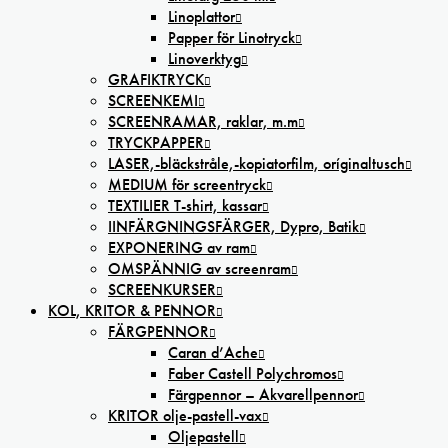
Linoplattor
Papper för Linotryck
Linoverktyg
GRAFIKTRYCK
SCREENKEMI
SCREENRAMAR, raklar, m.m
TRYCKPAPPER
LASER,-bläckstråle,-kopiatorfilm, oríginaltusch
MEDIUM för screentryck
TEXTILIER T-shirt, kassar
IINFÄRGNINGSFÄRGER, Dypro, Batik
EXPONERING av ram
OMSPÄNNIG av screenram
SCREENKURSER
KOL, KRITOR & PENNOR
FÄRGPENNOR
Caran d’Ache
Faber Castell Polychromos
Färgpennor – Akvarellpennor
KRITOR olje-pastell-vax
Oljepastell