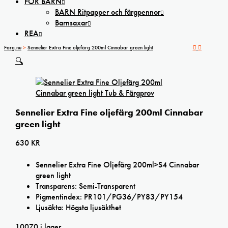
FÖR BARN
BARN Ritpapper och färgpennor
Barnsaxar
REA
Farg.nu
>
Sennelier Extra Fine oljefärg 200ml Cinnabar green light
🔍
Sennelier Extra Fine oljefärg 200ml Cinnabar
green light
630
KR
Sennelier Extra Fine Oljefärg 200ml>S4 Cinnabar
green light
Transparens: Semi-Transparent
Pigmentindex: PR101/PG36/PY83/PY154
Ljusäkta: Högsta ljusäkthet
10070 i lager