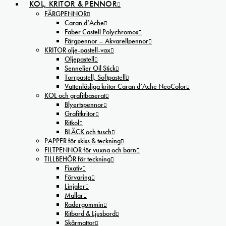
KOL, KRITOR & PENNOR
FÄRGPENNOR
Caran d’Ache
Faber Castell Polychromos
Färgpennor – Akvarellpennor
KRITOR olje-pastell-vax
Oljepastell
Sennelier Oil Stick
Torrpastell, Softpastell
Vattenlösliga kritor Caran d’Ache NeoColor
KOL och grafitbaserat
Blyertspennor
Grafitkritor
Ritkol
BLÄCK och tusch
PAPPER för skiss & teckning
FILTPENNOR för vuxna och barn
TILLBEHÖR för teckning
Fixativ
Förvaring
Linjaler
Mallar
Radergummin
Ritbord & Ljusbord
Skärmattor