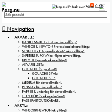
0
0
KR
Fri frakt över 700kr!
Navigation
AKVARELL
DANIEL SMITH Extra Fine akvarellfärg
WINSOR & NEWTON Professional akvarellfärg
SENNELIER L’Aquarelle Artists’ akvarellfärg
St PETERSBURG White Nights akvarellfärg
KREMER Pigmente akvarellfärg
AKVARELLSET
GOUACHE färger & set
GOUACHE 37ml
GOUACHE SET
MEDIUM för akvarellmåleri
PENSLAR för akvarellmåleri
PAPPER & underlag för akvarellmåleri
TILLBEHÖR för akvarellmåleri
PASSEPARTOUTSKÄRARE
AKRYL
WINSOR&NEWTON akrylfärg