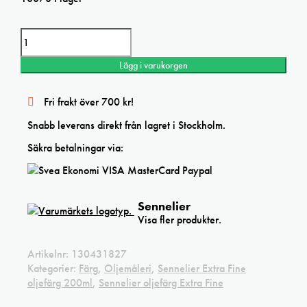
Sennelier Extra Fine oljefärg 200ml Cinnabar green light mängd
Lägg i varukorgen
Fri frakt över 700 kr!
Snabb leverans direkt från lagret i Stockholm.
Säkra betalningar via:
Sennelier
Visa fler produkter.
Artikelnr:
130431827
Kategorier:
Färg
,
Oljemåleri
,
Sennelier Extra Fine
oljefärg 200ml
,
Sennelier oljefärg Extra Fine