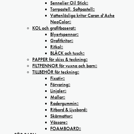
Sennelier Oil Stick
Torrpastell, Softpastell
Vattenlösliga kritor Caran d’Ache
NeoColor
KOL och grafitbaserat
Blyertspennor
Grafitkritor
Ritkol
BLÄCK och tusch
PAPPER för skiss & teckning
FILTPENNOR för vuxna och barn
TILLBEHÖR för teckning
Fixativ
Förvaring
Linjaler
Mallar
Radergummin
Ritbord & Ljusbord
Skärmattor
Vässare
FOAMBOARD