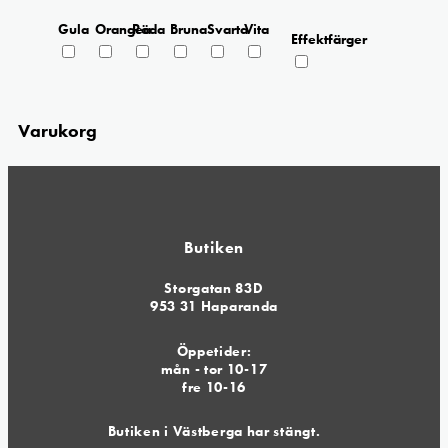
Gula
Orangea
Röda
Bruna
Svarta
Vita
Effektfärger
Varukorg
Butiken
Storgatan 83D
953 31 Haparanda
Öppetider:
mån - tor 10-17
fre 10-16
Butiken i Västberga har stängt.