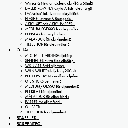
Winsor & Newton Galeria akrylfärg 60ml
DALER-ROWNEY Cryla Artists’ akrylfärg
FW Artists’ Ink flytande akrylbläck
FLASHE Lefranc & Bourgeois
AKRYLSET och AKRYLPAPPER
MEDIUM/GESSO för akrylmåleri
PENSLAR för akrylmåleri
MÅLARDUK för akrylmåleri
TILLBEHÖR för akrylmåleri
OLJA
MICHAEL HARDING oljefärg
SENNELIER Extra Fine oljefärg
W&N ARTISAN oljefärg
W&N WINTON oljefärg 200ml
BECKERS ”A” Normalfärg oljefärg
OIL STICKS Sennelier
MEDIUM/GESSO för oljemåleri
PENSLAR för oljemåleri
MÅLARDUK för oljemåleri
PAPPER för oljemåleri
OLJESET
TILLBEHÖR för oljemåleri
STAFFLIER
SCREENTEC