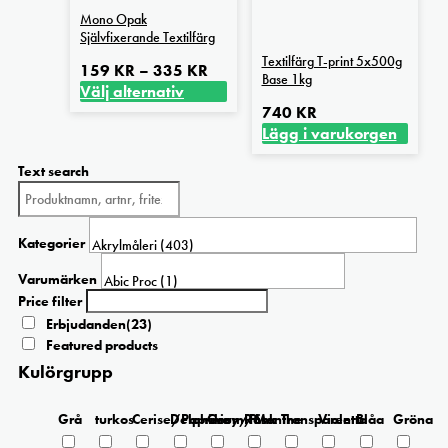
Mono Opak
Självfixerande Textilfärg
Textilfärg T-print 5x500g
Prisintervall:
159
KR
–
335
KR
Base 1kg
159 kr
Välj alternativ
Den
till
740
KR
här
335 kr
Lägg i varukorgen
produkten
Text search
har
flera
varianter.
De
Kategorier
olika
alternativen
Varumärken
kan
Price filter
väljas
Erbjudanden
(23)
på
Featured products
produktsidan
Kulörgrupp
Grå
turkos
Cerise/Paprika
Delphinium/Menthe
Grey/Pink
Rosa
Transparent
Violetta
Blåa
Gröna