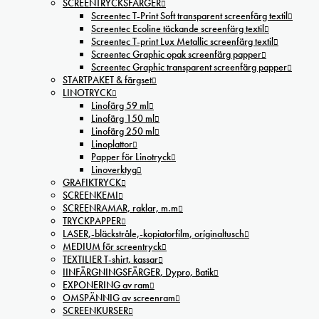
SCREENTRYCKSFÄRGER
Screentec T-Print Soft transparent screenfärg textil
Screentec Ecoline täckande screenfärg textil
Screentec T-print Lux Metallic screenfärg textil
Screentec Graphic opak screenfärg papper
Screentec Graphic transparent screenfärg papper
STARTPAKET & färgset
LINOTRYCK
Linofärg 59 ml
Linofärg 150 ml
Linofärg 250 ml
Linoplattor
Papper för Linotryck
Linoverktyg
GRAFIKTRYCK
SCREENKEMI
SCREENRAMAR, raklar, m.m
TRYCKPAPPER
LASER,-bläckstråle,-kopiatorfilm, oríginaltusch
MEDIUM för screentryck
TEXTILIER T-shirt, kassar
IINFÄRGNINGSFÄRGER, Dypro, Batik
EXPONERING av ram
OMSPÄNNIG av screenram
SCREENKURSER