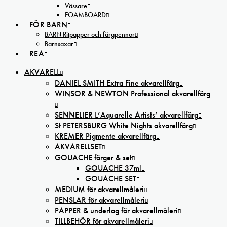
Vässare
FOAMBOARD
FÖR BARN
BARN Ritpapper och färgpennor
Barnsaxar
REA
AKVARELL
DANIEL SMITH Extra Fine akvarellfärg
WINSOR & NEWTON Professional akvarellfärg
SENNELIER L’Aquarelle Artists’ akvarellfärg
St PETERSBURG White Nights akvarellfärg
KREMER Pigmente akvarellfärg
AKVARELLSET
GOUACHE färger & set
GOUACHE 37ml
GOUACHE SET
MEDIUM för akvarellmåleri
PENSLAR för akvarellmåleri
PAPPER & underlag för akvarellmåleri
TILLBEHÖR för akvarellmåleri