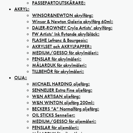
PASSEPARTOUTSKÄRARE
AKRYL
WINSOR&NEWTON akrylfärg
Winsor & Newton Galeria akrylfärg 60ml
DALER-ROWNEY Cryla Artists’ akrylfärg
FW Artists’ Ink flytande akrylbläck
FLASHE Lefranc & Bourgeois
AKRYLSET och AKRYLPAPPER
MEDIUM/GESSO för akrylmåleri
PENSLAR för akrylmåleri
MÅLARDUK för akrylmåleri
TILLBEHÖR för akrylmåleri
OLJA
MICHAEL HARDING oljefärg
SENNELIER Extra Fine oljefärg
W&N ARTISAN oljefärg
W&N WINTON oljefärg 200ml
BECKERS ”A” Normalfärg oljefärg
OIL STICKS Sennelier
MEDIUM/GESSO för oljemåleri
PENSLAR för oljemåleri