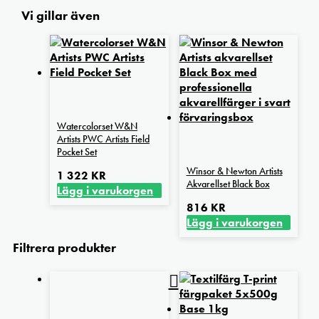
Vi gillar även
Watercolorset W&N
Artists PWC Artists Field
Pocket Set
Winsor & Newton Artists
1 322
KR
Akvarellset Black Box
Lägg i varukorgen
816
KR
Lägg i varukorgen
Filtrera produkter