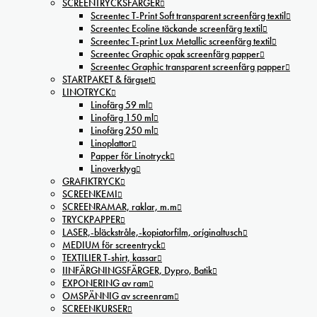
SCREENTRYCKSFÄRGER
Screentec T-Print Soft transparent screenfärg textil
Screentec Ecoline täckande screenfärg textil
Screentec T-print Lux Metallic screenfärg textil
Screentec Graphic opak screenfärg papper
Screentec Graphic transparent screenfärg papper
STARTPAKET & färgset
LINOTRYCK
Linofärg 59 ml
Linofärg 150 ml
Linofärg 250 ml
Linoplattor
Papper för Linotryck
Linoverktyg
GRAFIKTRYCK
SCREENKEMI
SCREENRAMAR, raklar, m.m
TRYCKPAPPER
LASER,-bläckstråle,-kopiatorfilm, oríginaltusch
MEDIUM för screentryck
TEXTILIER T-shirt, kassar
IINFÄRGNINGSFÄRGER, Dypro, Batik
EXPONERING av ram
OMSPÄNNIG av screenram
SCREENKURSER