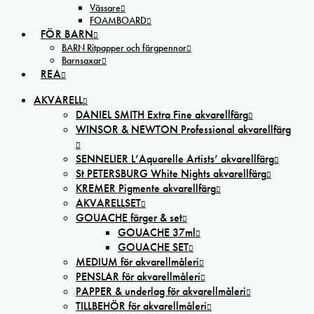
Vässare
FOAMBOARD
FÖR BARN
BARN Ritpapper och färgpennor
Barnsaxar
REA
AKVARELL
DANIEL SMITH Extra Fine akvarellfärg
WINSOR & NEWTON Professional akvarellfärg
SENNELIER L’Aquarelle Artists’ akvarellfärg
St PETERSBURG White Nights akvarellfärg
KREMER Pigmente akvarellfärg
AKVARELLSET
GOUACHE färger & set
GOUACHE 37ml
GOUACHE SET
MEDIUM för akvarellmåleri
PENSLAR för akvarellmåleri
PAPPER & underlag för akvarellmåleri
TILLBEHÖR för akvarellmåleri