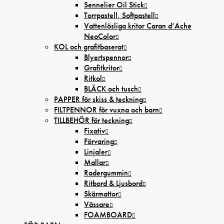
Sennelier Oil Stick
Torrpastell, Softpastell
Vattenlösliga kritor Caran d’Ache
NeoColor
KOL och grafitbaserat
Blyertspennor
Grafitkritor
Ritkol
BLÄCK och tusch
PAPPER för skiss & teckning
FILTPENNOR för vuxna och barn
TILLBEHÖR för teckning
Fixativ
Förvaring
Linjaler
Mallar
Radergummin
Ritbord & Ljusbord
Skärmattor
Vässare
FOAMBOARD