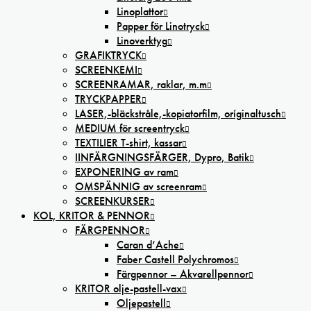
Linoplattor
Papper för Linotryck
Linoverktyg
GRAFIKTRYCK
SCREENKEMI
SCREENRAMAR, raklar, m.m
TRYCKPAPPER
LASER,-bläckstråle,-kopiatorfilm, oríginaltusch
MEDIUM för screentryck
TEXTILIER T-shirt, kassar
IINFÄRGNINGSFÄRGER, Dypro, Batik
EXPONERING av ram
OMSPÄNNIG av screenram
SCREENKURSER
KOL, KRITOR & PENNOR
FÄRGPENNOR
Caran d’Ache
Faber Castell Polychromos
Färgpennor – Akvarellpennor
KRITOR olje-pastell-vax
Oljepastell