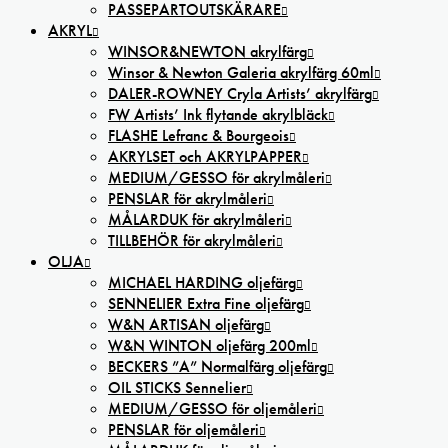
PASSEPARTOUTSKÄRARE
AKRYL
WINSOR&NEWTON akrylfärg
Winsor & Newton Galeria akrylfärg 60ml
DALER-ROWNEY Cryla Artists’ akrylfärg
FW Artists’ Ink flytande akrylbläck
FLASHE Lefranc & Bourgeois
AKRYLSET och AKRYLPAPPER
MEDIUM/GESSO för akrylmåleri
PENSLAR för akrylmåleri
MÅLARDUK för akrylmåleri
TILLBEHÖR för akrylmåleri
OLJA
MICHAEL HARDING oljefärg
SENNELIER Extra Fine oljefärg
W&N ARTISAN oljefärg
W&N WINTON oljefärg 200ml
BECKERS ”A” Normalfärg oljefärg
OIL STICKS Sennelier
MEDIUM/GESSO för oljemåleri
PENSLAR för oljemåleri