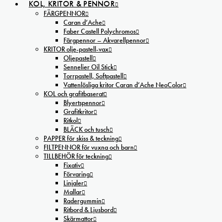
KOL, KRITOR & PENNOR
FÄRGPENNOR
Caran d’Ache
Faber Castell Polychromos
Färgpennor – Akvarellpennor
KRITOR olje-pastell-vax
Oljepastell
Sennelier Oil Stick
Torrpastell, Softpastell
Vattenlösliga kritor Caran d’Ache NeoColor
KOL och grafitbaserat
Blyertspennor
Grafitkritor
Ritkol
BLÄCK och tusch
PAPPER för skiss & teckning
FILTPENNOR för vuxna och barn
TILLBEHÖR för teckning
Fixativ
Förvaring
Linjaler
Mallar
Radergummin
Ritbord & Ljusbord
Skärmattor