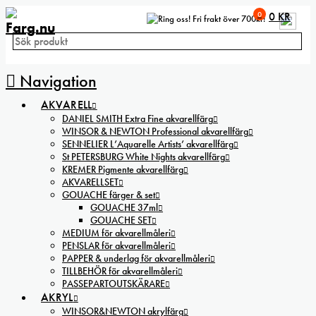
0
0
KR
Fri frakt över 700kr!
Navigation
AKVARELL
DANIEL SMITH Extra Fine akvarellfärg
WINSOR & NEWTON Professional akvarellfärg
SENNELIER L’Aquarelle Artists’ akvarellfärg
St PETERSBURG White Nights akvarellfärg
KREMER Pigmente akvarellfärg
AKVARELLSET
GOUACHE färger & set
GOUACHE 37ml
GOUACHE SET
MEDIUM för akvarellmåleri
PENSLAR för akvarellmåleri
PAPPER & underlag för akvarellmåleri
TILLBEHÖR för akvarellmåleri
PASSEPARTOUTSKÄRARE
AKRYL
WINSOR&NEWTON akrylfärg