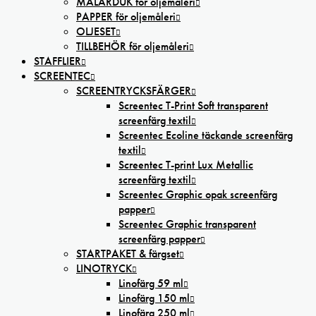
MÅLARDUK för oljemåleri
PAPPER för oljemåleri
OLJESET
TILLBEHÖR för oljemåleri
STAFFLIER
SCREENTEC
SCREENTRYCKSFÄRGER
Screentec T-Print Soft transparent
screenfärg textil
Screentec Ecoline täckande screenfärg
textil
Screentec T-print Lux Metallic
screenfärg textil
Screentec Graphic opak screenfärg
papper
Screentec Graphic transparent
screenfärg papper
STARTPAKET & färgset
LINOTRYCK
Linofärg 59 ml
Linofärg 150 ml
Linofärg 250 ml