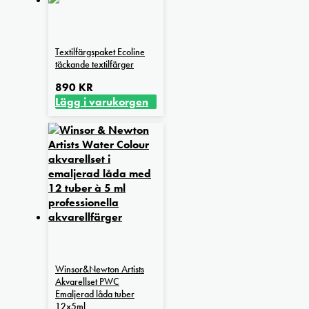
Textilfärgspaket Ecoline
täckande textilfärger
890
KR
Lägg i varukorgen
Winsor&Newton Artists
Akvarellset PWC
Emaljerad låda tuber
12x5ml