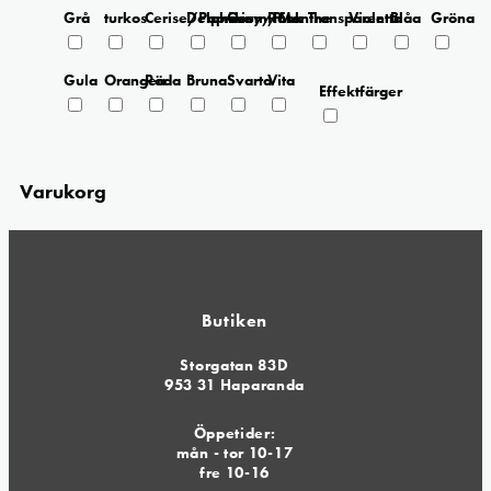
Grå
turkos
Cerise/Paprika
Delphinium/Menthe
Grey/Pink
Rosa
Transparent
Violetta
Blåa
Gröna
Gula
Orangea
Röda
Bruna
Svarta
Vita
Effektfärger
Varukorg
Butiken
Storgatan 83D
953 31 Haparanda
Öppetider:
mån - tor 10-17
fre 10-16