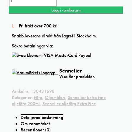
Lägg i varukorgen
Fri frakt över 700 kr!
Snabb leverans direkt från lagret i Stockholm.
Säkra betalningar via:
Sennelier
Visa fler produkter.
Artikelnr:
130431698
Kategorier:
Färg
,
Oljemåleri
,
Sennelier Extra Fine
oljefärg 200ml
,
Sennelier oljefärg Extra Fine
Detaljerad beskrivning
Om varumärket
Recensioner (0)