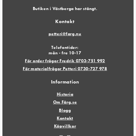
Butiken i Västberga har stängt.
Kontakt
petteri@farg.nu
Telefontider:
mån - fre 10-17
För order frågor Fredrik 0703-751 992
För materialfrågor Petteri 0730-727 978
Information
Historia
Om Färg.se
Blogg
Kontakt
Köpvillkor