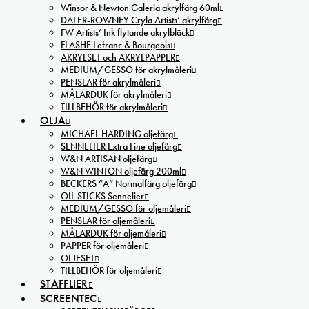
Winsor & Newton Galeria akrylfärg 60ml
DALER-ROWNEY Cryla Artists’ akrylfärg
FW Artists’ Ink flytande akrylbläck
FLASHE Lefranc & Bourgeois
AKRYLSET och AKRYLPAPPER
MEDIUM/GESSO för akrylmåleri
PENSLAR för akrylmåleri
MÅLARDUK för akrylmåleri
TILLBEHÖR för akrylmåleri
OLJA
MICHAEL HARDING oljefärg
SENNELIER Extra Fine oljefärg
W&N ARTISAN oljefärg
W&N WINTON oljefärg 200ml
BECKERS ”A” Normalfärg oljefärg
OIL STICKS Sennelier
MEDIUM/GESSO för oljemåleri
PENSLAR för oljemåleri
MÅLARDUK för oljemåleri
PAPPER för oljemåleri
OLJESET
TILLBEHÖR för oljemåleri
STAFFLIER
SCREENTEC