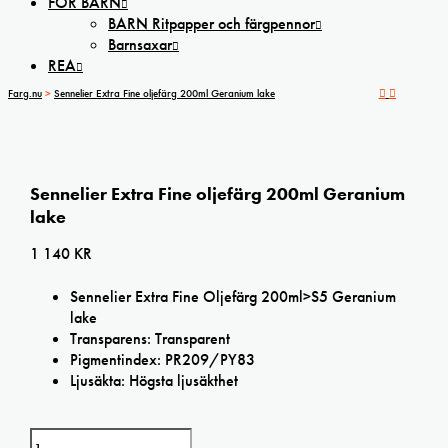
FÖR BARN
BARN Ritpapper och färgpennor
Barnsaxar
REA
Farg.nu
>
Sennelier Extra Fine oljefärg 200ml Geranium lake
Sennelier Extra Fine oljefärg 200ml Geranium
lake
1 140
KR
Sennelier Extra Fine Oljefärg 200ml>S5 Geranium
lake
Transparens: Transparent
Pigmentindex: PR209/PY83
Ljusäkta: Högsta ljusäkthet
Sennelier Extra Fine oljefärg 200ml Geranium lake mängd