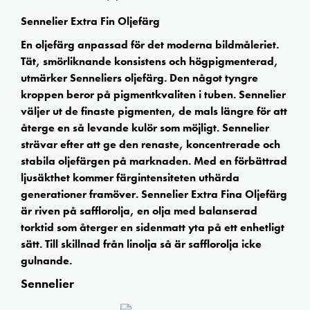
Sennelier Extra Fin Oljefärg
En oljefärg anpassad för det moderna bildmåleriet.
Tät, smörliknande konsistens och högpigmenterad,
utmärker Senneliers oljefärg. Den något tyngre
kroppen beror på pigmentkvaliten i tuben. Sennelier
väljer ut de finaste pigmenten, de mals längre för att
återge en så levande kulör som möjligt. Sennelier
strävar efter att ge den renaste, koncentrerade och
stabila oljefärgen på marknaden. Med en förbättrad
ljusäkthet kommer färgintensiteten uthärda
generationer framöver. Sennelier Extra Fina Oljefärg
är riven på safflorolja, en olja med balanserad
torktid som återger en sidenmatt yta på ett enhetligt
sätt. Till skillnad från linolja så är safflorolja icke
gulnande.
Sennelier