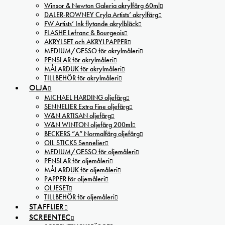
Winsor & Newton Galeria akrylfärg 60ml
DALER-ROWNEY Cryla Artists’ akrylfärg
FW Artists’ Ink flytande akrylbläck
FLASHE Lefranc & Bourgeois
AKRYLSET och AKRYLPAPPER
MEDIUM/GESSO för akrylmåleri
PENSLAR för akrylmåleri
MÅLARDUK för akrylmåleri
TILLBEHÖR för akrylmåleri
OLJA
MICHAEL HARDING oljefärg
SENNELIER Extra Fine oljefärg
W&N ARTISAN oljefärg
W&N WINTON oljefärg 200ml
BECKERS ”A” Normalfärg oljefärg
OIL STICKS Sennelier
MEDIUM/GESSO för oljemåleri
PENSLAR för oljemåleri
MÅLARDUK för oljemåleri
PAPPER för oljemåleri
OLJESET
TILLBEHÖR för oljemåleri
STAFFLIER
SCREENTEC