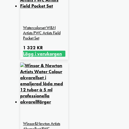
Watercolorset W&N
Artists PWC Artists Field
Pocket Set
1 322
KR
Lägg i varukorgen
Winsor&Newton Artists
Akvarellset PWC