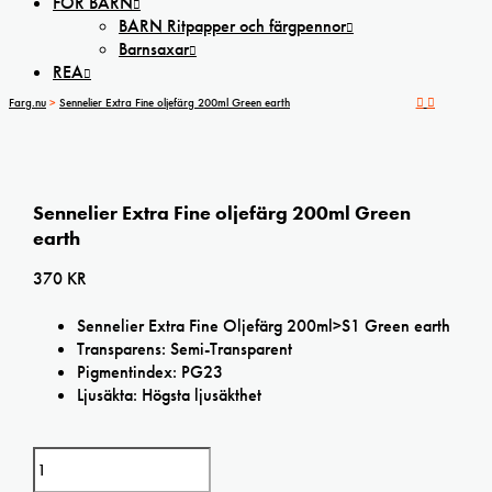
FÖR BARN
BARN Ritpapper och färgpennor
Barnsaxar
REA
Farg.nu
>
Sennelier Extra Fine oljefärg 200ml Green earth
Sennelier Extra Fine oljefärg 200ml Green
earth
370
KR
Sennelier Extra Fine Oljefärg 200ml>S1 Green earth
Transparens: Semi-Transparent
Pigmentindex: PG23
Ljusäkta: Högsta ljusäkthet
Sennelier Extra Fine oljefärg 200ml Green earth mängd