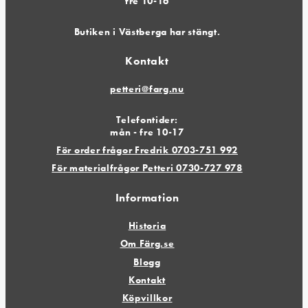
fre 10-16
Butiken i Västberga har stängt.
Kontakt
petteri@farg.nu
Telefontider:
mån - fre 10-17
För order frågor Fredrik 0703-751 992
För materialfrågor Petteri 0730-727 978
Information
Historia
Om Färg.se
Blogg
Kontakt
Köpvillkor