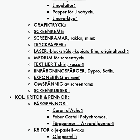
Linoplattor
Papper för Linotryck
Linoverktyg
GRAFIKTRYCK
SCREENKEMI
SCREENRAMAR, raklar, m.m
TRYCKPAPPER
LASER,-bläckstråle,-kopiatorfilm, oríginaltusch
MEDIUM för screentryck
TEXTILIER T-shirt, kassar
IINFÄRGNINGSFÄRGER, Dypro, Batik
EXPONERING av ram
OMSPÄNNIG av screenram
SCREENKURSER
KOL, KRITOR & PENNOR
FÄRGPENNOR
Caran d’Ache
Faber Castell Polychromos
Färgpennor – Akvarellpennor
KRITOR olje-pastell-vax
Oljepastell