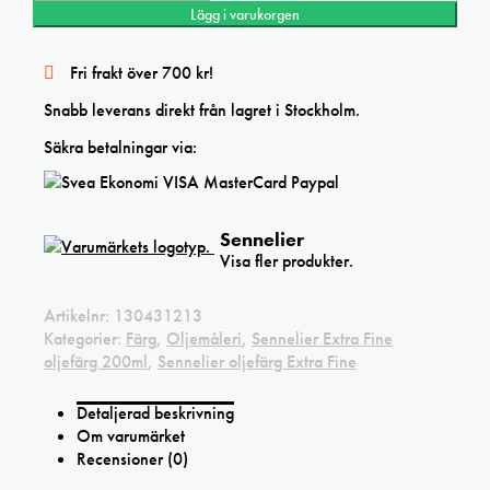
Lägg i varukorgen
Fri frakt över 700 kr!
Snabb leverans direkt från lagret i Stockholm.
Säkra betalningar via:
Sennelier
Visa fler produkter.
Artikelnr:
130431213
Kategorier:
Färg
,
Oljemåleri
,
Sennelier Extra Fine
oljefärg 200ml
,
Sennelier oljefärg Extra Fine
Detaljerad beskrivning
Om varumärket
Recensioner (0)