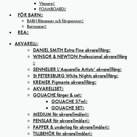
Vässare
FOAMBOARD
FÖR BARN
BARN Ritpapper och färgpennor
Barnsaxar
REA
AKVARELL
DANIEL SMITH Extra Fine akvarellfärg
WINSOR & NEWTON Professional akvarellfärg
SENNELIER L’Aquarelle Artists’ akvarellfärg
St PETERSBURG White Nights akvarellfärg
KREMER Pigmente akvarellfärg
AKVARELLSET
GOUACHE färger & set
GOUACHE 37ml
GOUACHE SET
MEDIUM för akvarellmåleri
PENSLAR för akvarellmåleri
PAPPER & underlag för akvarellmåleri
TILLBEHÖR för akvarellmåleri