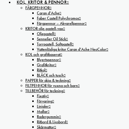
KOL, KRITOR & PENNOR
FÄRGPENNOR
Caran d’Ache
Faber Castell Polychromos
Färgpennor – Akvarellpennor
KRITOR olje-pastell-vax
Oljepastell
Sennelier Oil Stick
Torrpastell, Softpastell
Vattenlösliga kritor Caran d’Ache NeoColor
KOL och grafitbaserat
Blyertspennor
Grafitkritor
Ritkol
BLÄCK och tusch
PAPPER för skiss & teckning
FILTPENNOR för vuxna och barn
TILLBEHÖR för teckning
Fixativ
Förvaring
Linjaler
Mallar
Radergummin
Ritbord & Ljusbord
Skärmattor