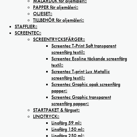
MÅLARDUK för oljemåleri
PAPPER för oljemåleri
OLJESET
TILLBEHÖR för oljemåleri
STAFFLIER
SCREENTEC
SCREENTRYCKSFÄRGER
Screentec T-Print Soft transparent
screenfärg textil
Screentec Ecoline täckande screenfärg
textil
Screentec T-print Lux Metallic
screenfärg textil
Screentec Graphic opak screenfärg
papper
Screentec Graphic transparent
screenfärg papper
STARTPAKET & färgset
LINOTRYCK
Linofärg 59 ml
Linofärg 150 ml
Linofärg 250 ml