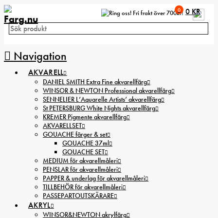
0
0
KR
Fri frakt över 700kr!
Navigation
AKVARELL
DANIEL SMITH Extra Fine akvarellfärg
WINSOR & NEWTON Professional akvarellfärg
SENNELIER L’Aquarelle Artists’ akvarellfärg
St PETERSBURG White Nights akvarellfärg
KREMER Pigmente akvarellfärg
AKVARELLSET
GOUACHE färger & set
GOUACHE 37ml
GOUACHE SET
MEDIUM för akvarellmåleri
PENSLAR för akvarellmåleri
PAPPER & underlag för akvarellmåleri
TILLBEHÖR för akvarellmåleri
PASSEPARTOUTSKÄRARE
AKRYL
WINSOR&NEWTON akrylfärg