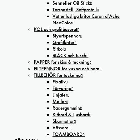
Sennelier Oil Stick
Torrpastell, Softpastell
Vattenlösliga kritor Caran d’Ache
NeoColor
KOL och grafitbaserat
Blyertspennor
Grafitkritor
Ritkol
BLÄCK och tusch
PAPPER för skiss & teckning
FILTPENNOR för vuxna och barn
TILLBEHÖR för teckning
Fixativ
Förvaring
Linjaler
Mallar
Radergummin
Ritbord & Ljusbord
Skärmattor
Vässare
FOAMBOARD