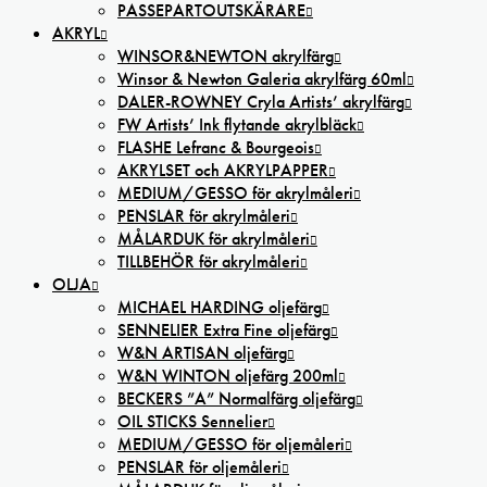
PASSEPARTOUTSKÄRARE
AKRYL
WINSOR&NEWTON akrylfärg
Winsor & Newton Galeria akrylfärg 60ml
DALER-ROWNEY Cryla Artists’ akrylfärg
FW Artists’ Ink flytande akrylbläck
FLASHE Lefranc & Bourgeois
AKRYLSET och AKRYLPAPPER
MEDIUM/GESSO för akrylmåleri
PENSLAR för akrylmåleri
MÅLARDUK för akrylmåleri
TILLBEHÖR för akrylmåleri
OLJA
MICHAEL HARDING oljefärg
SENNELIER Extra Fine oljefärg
W&N ARTISAN oljefärg
W&N WINTON oljefärg 200ml
BECKERS ”A” Normalfärg oljefärg
OIL STICKS Sennelier
MEDIUM/GESSO för oljemåleri
PENSLAR för oljemåleri