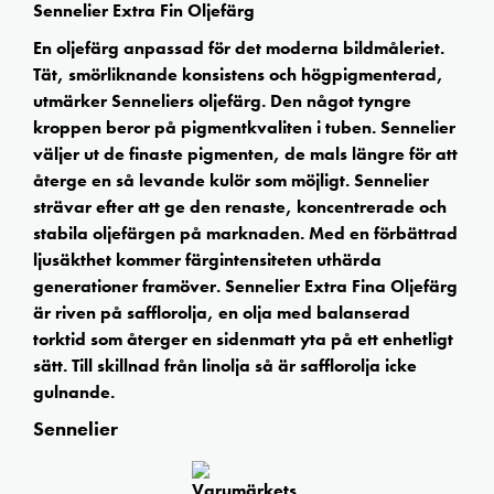
Sennelier Extra Fin Oljefärg
En oljefärg anpassad för det moderna bildmåleriet.
Tät, smörliknande konsistens och högpigmenterad,
utmärker Senneliers oljefärg. Den något tyngre
kroppen beror på pigmentkvaliten i tuben. Sennelier
väljer ut de finaste pigmenten, de mals längre för att
återge en så levande kulör som möjligt. Sennelier
strävar efter att ge den renaste, koncentrerade och
stabila oljefärgen på marknaden. Med en förbättrad
ljusäkthet kommer färgintensiteten uthärda
generationer framöver. Sennelier Extra Fina Oljefärg
är riven på safflorolja, en olja med balanserad
torktid som återger en sidenmatt yta på ett enhetligt
sätt. Till skillnad från linolja så är safflorolja icke
gulnande.
Sennelier