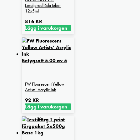
Emaljerad låda tuber
12x5ml
816
KR
Lägg i varukorgen
Betygsatt
5.00
av 5
FW Fluorescent Yellow
Artists’ Acrylic Ink
92
KR
Lägg i varukorgen