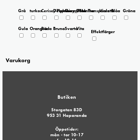
Grå
turkos
Cerise/Paprika
Delphinium/Menthe
Grey/Pink
Rosa
Transparent
Violetta
Blåa
Gröna
Gula
Orangea
Röda
Bruna
Svarta
Vita
Effektfärger
Varukorg
Butiken
Storgatan 83D
953 31 Haparanda
Öppetider:
mån - tor 10-17