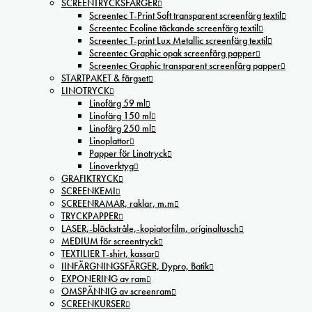
SCREENTRYCKSFÄRGER
Screentec T-Print Soft transparent screenfärg textil
Screentec Ecoline täckande screenfärg textil
Screentec T-print Lux Metallic screenfärg textil
Screentec Graphic opak screenfärg papper
Screentec Graphic transparent screenfärg papper
STARTPAKET & färgset
LINOTRYCK
Linofärg 59 ml
Linofärg 150 ml
Linofärg 250 ml
Linoplattor
Papper för Linotryck
Linoverktyg
GRAFIKTRYCK
SCREENKEMI
SCREENRAMAR, raklar, m.m
TRYCKPAPPER
LASER,-bläckstråle,-kopiatorfilm, oríginaltusch
MEDIUM för screentryck
TEXTILIER T-shirt, kassar
IINFÄRGNINGSFÄRGER, Dypro, Batik
EXPONERING av ram
OMSPÄNNIG av screenram
SCREENKURSER