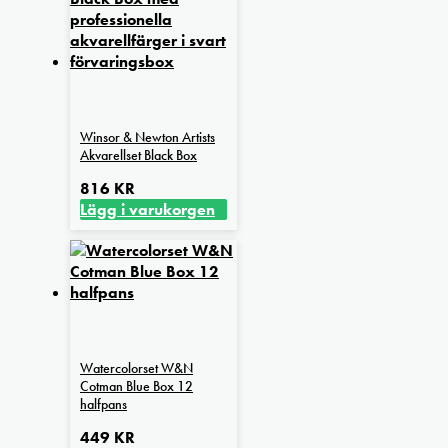
Winsor & Newton Artists
Akvarellset Black Box
816
KR
Lägg i varukorgen
Watercolorset W&N
Cotman Blue Box 12
halfpans
449
KR