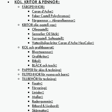
KOL, KRITOR & PENNOR
FÄRGPENNOR
Caran d’Ache
Faber Castell Polychromos
Färgpennor – Akvarellpennor
KRITOR olje-pastell-vax
Oljepastell
Sennelier Oil Stick
Torrpastell, Softpastell
Vattenlösliga kritor Caran d’Ache NeoColor
KOL och grafitbaserat
Blyertspennor
Grafitkritor
Ritkol
BLÄCK och tusch
PAPPER för skiss & teckning
FILTPENNOR för vuxna och barn
TILLBEHÖR för teckning
Fixativ
Förvaring
Linjaler
Mallar
Radergummin
Ritbord & Ljusbord
Skärmattor