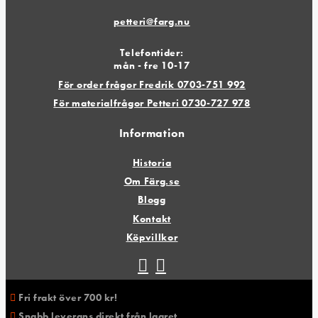
petteri@farg.nu
Telefontider:
mån - fre 10-17
För order frågor Fredrik 0703-751 992
För materialfrågor Petteri 0730-727 978
Information
Historia
Om Färg.se
Blogg
Kontakt
Köpvillkor
Fri frakt över 700 kr!
Snabb leverans direkt från lagret .