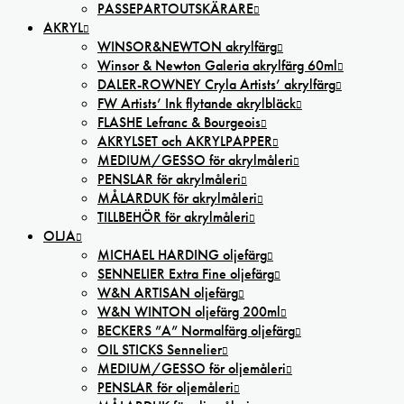
PASSEPARTOUTSKÄRARE
AKRYL
WINSOR&NEWTON akrylfärg
Winsor & Newton Galeria akrylfärg 60ml
DALER-ROWNEY Cryla Artists’ akrylfärg
FW Artists’ Ink flytande akrylbläck
FLASHE Lefranc & Bourgeois
AKRYLSET och AKRYLPAPPER
MEDIUM/GESSO för akrylmåleri
PENSLAR för akrylmåleri
MÅLARDUK för akrylmåleri
TILLBEHÖR för akrylmåleri
OLJA
MICHAEL HARDING oljefärg
SENNELIER Extra Fine oljefärg
W&N ARTISAN oljefärg
W&N WINTON oljefärg 200ml
BECKERS ”A” Normalfärg oljefärg
OIL STICKS Sennelier
MEDIUM/GESSO för oljemåleri
PENSLAR för oljemåleri