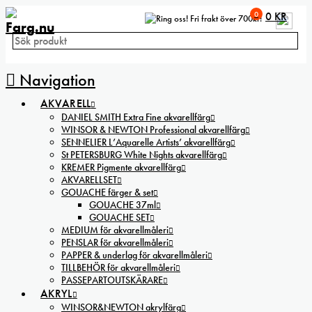
0
0
KR
Fri frakt över 700kr!
Navigation
AKVARELL
DANIEL SMITH Extra Fine akvarellfärg
WINSOR & NEWTON Professional akvarellfärg
SENNELIER L’Aquarelle Artists’ akvarellfärg
St PETERSBURG White Nights akvarellfärg
KREMER Pigmente akvarellfärg
AKVARELLSET
GOUACHE färger & set
GOUACHE 37ml
GOUACHE SET
MEDIUM för akvarellmåleri
PENSLAR för akvarellmåleri
PAPPER & underlag för akvarellmåleri
TILLBEHÖR för akvarellmåleri
PASSEPARTOUTSKÄRARE
AKRYL
WINSOR&NEWTON akrylfärg