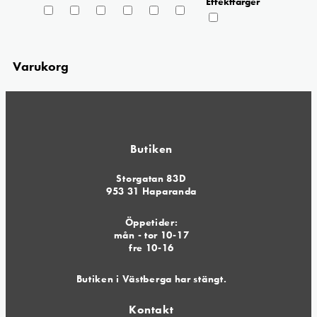
Effektfärger
Varukorg
Butiken
Storgatan 83D
953 31 Haparanda
Öppetider:
mån - tor 10-17
fre 10-16
Butiken i Västberga har stängt.
Kontakt