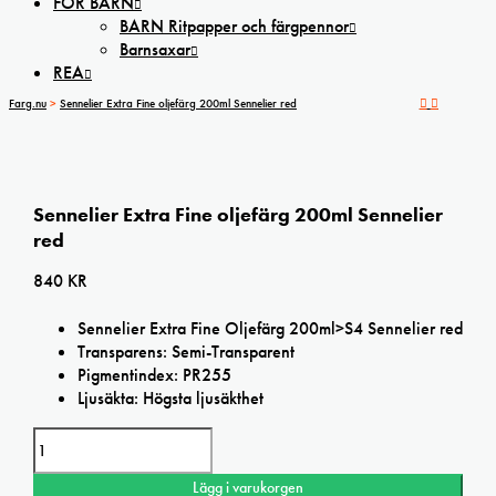
FÖR BARN
BARN Ritpapper och färgpennor
Barnsaxar
REA
Farg.nu
>
Sennelier Extra Fine oljefärg 200ml Sennelier red
Sennelier Extra Fine oljefärg 200ml Sennelier
red
840
KR
Sennelier Extra Fine Oljefärg 200ml>S4 Sennelier red
Transparens: Semi-Transparent
Pigmentindex: PR255
Ljusäkta: Högsta ljusäkthet
Sennelier
Extra
Fine
Lägg i varukorgen