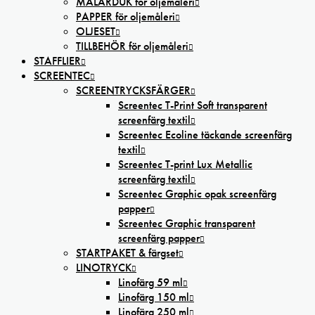
MÅLARDUK för oljemåleri
PAPPER för oljemåleri
OLJESET
TILLBEHÖR för oljemåleri
STAFFLIER
SCREENTEC
SCREENTRYCKSFÄRGER
Screentec T-Print Soft transparent
screenfärg textil
Screentec Ecoline täckande screenfärg
textil
Screentec T-print Lux Metallic
screenfärg textil
Screentec Graphic opak screenfärg
papper
Screentec Graphic transparent
screenfärg papper
STARTPAKET & färgset
LINOTRYCK
Linofärg 59 ml
Linofärg 150 ml
Linofärg 250 ml