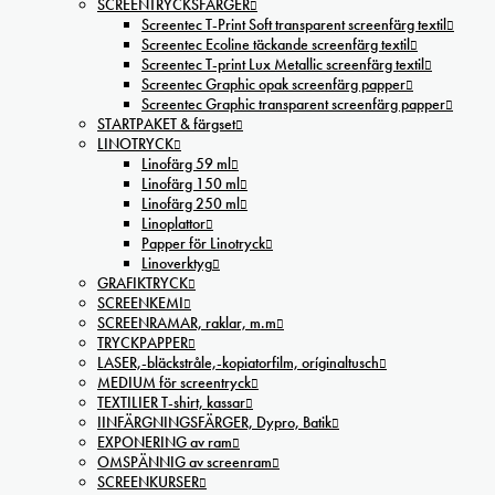
SCREENTRYCKSFÄRGER
Screentec T-Print Soft transparent screenfärg textil
Screentec Ecoline täckande screenfärg textil
Screentec T-print Lux Metallic screenfärg textil
Screentec Graphic opak screenfärg papper
Screentec Graphic transparent screenfärg papper
STARTPAKET & färgset
LINOTRYCK
Linofärg 59 ml
Linofärg 150 ml
Linofärg 250 ml
Linoplattor
Papper för Linotryck
Linoverktyg
GRAFIKTRYCK
SCREENKEMI
SCREENRAMAR, raklar, m.m
TRYCKPAPPER
LASER,-bläckstråle,-kopiatorfilm, oríginaltusch
MEDIUM för screentryck
TEXTILIER T-shirt, kassar
IINFÄRGNINGSFÄRGER, Dypro, Batik
EXPONERING av ram
OMSPÄNNIG av screenram
SCREENKURSER