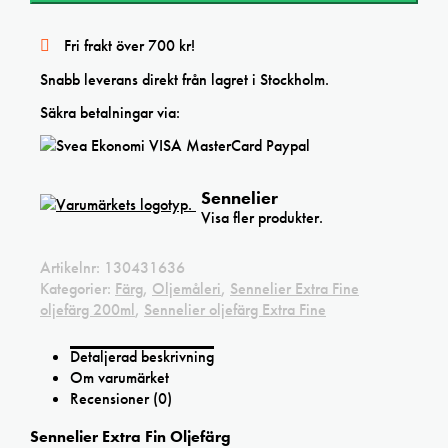
oljefärg
200ml
Sennelier
Fri frakt över 700 kr!
red
mängd
Snabb leverans direkt från lagret i Stockholm.
Säkra betalningar via:
Sennelier
Visa fler produkter.
Artikelnr:
130431636
Kategorier:
Färg
,
Oljemåleri
,
Sennelier Extra Fine
oljefärg 200ml
,
Sennelier oljefärg Extra Fine
Detaljerad beskrivning
Om varumärket
Recensioner (0)
Sennelier Extra Fin Oljefärg