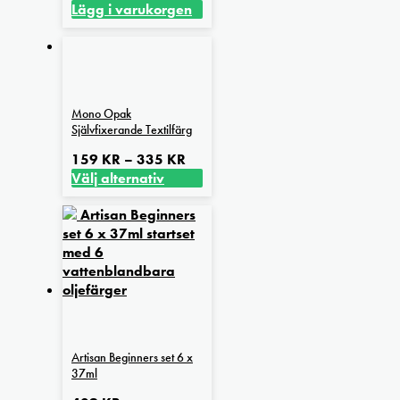
Lägg i varukorgen
Mono Opak
Självfixerande Textilfärg
Prisintervall:
159
KR
–
335
KR
159 kr
Välj alternativ
Den
till
här
335 kr
produkten
har
flera
varianter.
De
olika
alternativen
Artisan Beginners set 6 x
kan
37ml
väljas