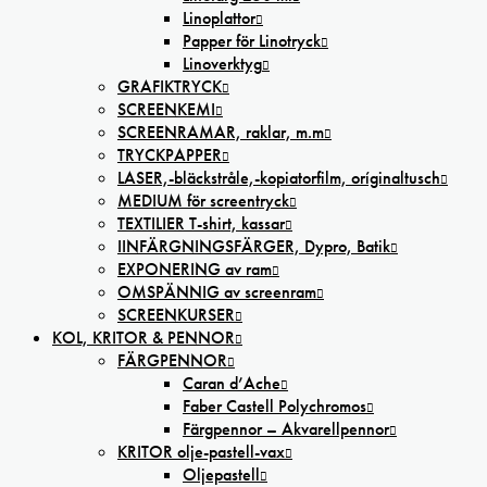
Linoplattor
Papper för Linotryck
Linoverktyg
GRAFIKTRYCK
SCREENKEMI
SCREENRAMAR, raklar, m.m
TRYCKPAPPER
LASER,-bläckstråle,-kopiatorfilm, oríginaltusch
MEDIUM för screentryck
TEXTILIER T-shirt, kassar
IINFÄRGNINGSFÄRGER, Dypro, Batik
EXPONERING av ram
OMSPÄNNIG av screenram
SCREENKURSER
KOL, KRITOR & PENNOR
FÄRGPENNOR
Caran d’Ache
Faber Castell Polychromos
Färgpennor – Akvarellpennor
KRITOR olje-pastell-vax
Oljepastell