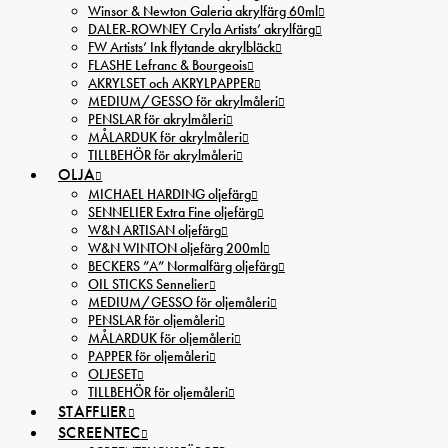
Winsor & Newton Galeria akrylfärg 60ml
DALER-ROWNEY Cryla Artists’ akrylfärg
FW Artists’ Ink flytande akrylbläck
FLASHE Lefranc & Bourgeois
AKRYLSET och AKRYLPAPPER
MEDIUM/GESSO för akrylmåleri
PENSLAR för akrylmåleri
MÅLARDUK för akrylmåleri
TILLBEHÖR för akrylmåleri
OLJA
MICHAEL HARDING oljefärg
SENNELIER Extra Fine oljefärg
W&N ARTISAN oljefärg
W&N WINTON oljefärg 200ml
BECKERS ”A” Normalfärg oljefärg
OIL STICKS Sennelier
MEDIUM/GESSO för oljemåleri
PENSLAR för oljemåleri
MÅLARDUK för oljemåleri
PAPPER för oljemåleri
OLJESET
TILLBEHÖR för oljemåleri
STAFFLIER
SCREENTEC