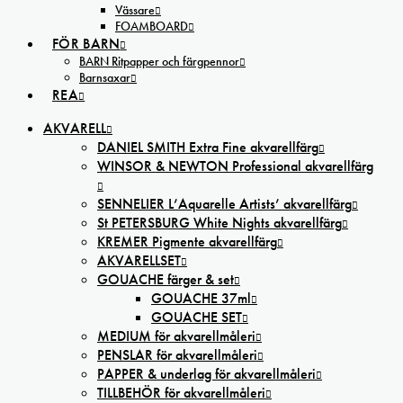
Vässare
FOAMBOARD
FÖR BARN
BARN Ritpapper och färgpennor
Barnsaxar
REA
AKVARELL
DANIEL SMITH Extra Fine akvarellfärg
WINSOR & NEWTON Professional akvarellfärg
SENNELIER L’Aquarelle Artists’ akvarellfärg
St PETERSBURG White Nights akvarellfärg
KREMER Pigmente akvarellfärg
AKVARELLSET
GOUACHE färger & set
GOUACHE 37ml
GOUACHE SET
MEDIUM för akvarellmåleri
PENSLAR för akvarellmåleri
PAPPER & underlag för akvarellmåleri
TILLBEHÖR för akvarellmåleri