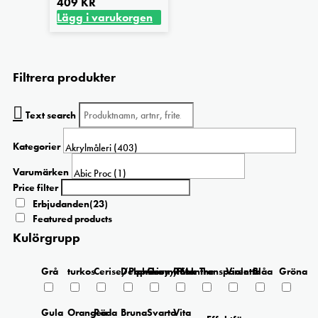
på
409
KR
produktsidan
Lägg i varukorgen
Filtrera produkter
Text search
Kategorier
Varumärken
Price filter
Erbjudanden
(23)
Featured products
Kulörgrupp
Grå
turkos
Cerise/Paprika
Delphinium/Menthe
Grey/Pink
Rosa
Transparent
Violetta
Blåa
Gröna
Gula
Orangea
Röda
Bruna
Svarta
Vita