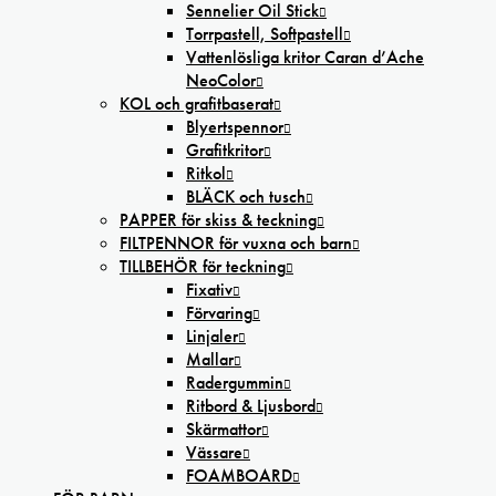
Sennelier Oil Stick
Torrpastell, Softpastell
Vattenlösliga kritor Caran d’Ache
NeoColor
KOL och grafitbaserat
Blyertspennor
Grafitkritor
Ritkol
BLÄCK och tusch
PAPPER för skiss & teckning
FILTPENNOR för vuxna och barn
TILLBEHÖR för teckning
Fixativ
Förvaring
Linjaler
Mallar
Radergummin
Ritbord & Ljusbord
Skärmattor
Vässare
FOAMBOARD