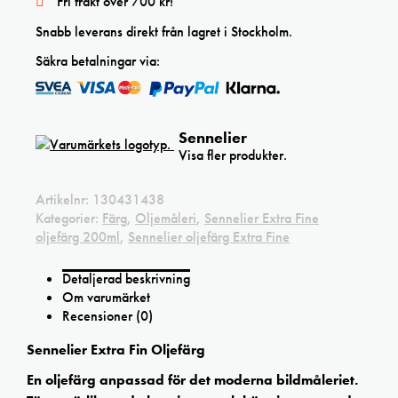
Fri frakt över 700 kr!
mängd
Snabb leverans direkt från lagret i Stockholm.
Säkra betalningar via:
Sennelier
Visa fler produkter.
Artikelnr:
130431438
Kategorier:
Färg
,
Oljemåleri
,
Sennelier Extra Fine
oljefärg 200ml
,
Sennelier oljefärg Extra Fine
Detaljerad beskrivning
Om varumärket
Recensioner (0)
Sennelier Extra Fin Oljefärg
En oljefärg anpassad för det moderna bildmåleriet.