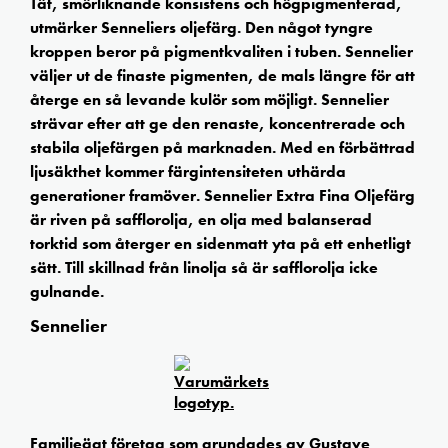
Tät, smörliknande konsistens och högpigmenterad,
utmärker Senneliers oljefärg. Den något tyngre
kroppen beror på pigmentkvaliten i tuben. Sennelier
väljer ut de finaste pigmenten, de mals längre för att
återge en så levande kulör som möjligt. Sennelier
strävar efter att ge den renaste, koncentrerade och
stabila oljefärgen på marknaden. Med en förbättrad
ljusäkthet kommer färgintensiteten uthärda
generationer framöver. Sennelier Extra Fina Oljefärg
är riven på safflorolja, en olja med balanserad
torktid som återger en sidenmatt yta på ett enhetligt
sätt. Till skillnad från linolja så är safflorolja icke
gulnande.
Sennelier
Familjeägt företag som grundades av Gustave