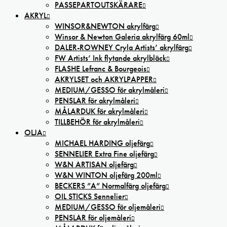
PASSEPARTOUTSKÄRARE
AKRYL
WINSOR&NEWTON akrylfärg
Winsor & Newton Galeria akrylfärg 60ml
DALER-ROWNEY Cryla Artists’ akrylfärg
FW Artists’ Ink flytande akrylbläck
FLASHE Lefranc & Bourgeois
AKRYLSET och AKRYLPAPPER
MEDIUM/GESSO för akrylmåleri
PENSLAR för akrylmåleri
MÅLARDUK för akrylmåleri
TILLBEHÖR för akrylmåleri
OLJA
MICHAEL HARDING oljefärg
SENNELIER Extra Fine oljefärg
W&N ARTISAN oljefärg
W&N WINTON oljefärg 200ml
BECKERS ”A” Normalfärg oljefärg
OIL STICKS Sennelier
MEDIUM/GESSO för oljemåleri
PENSLAR för oljemåleri