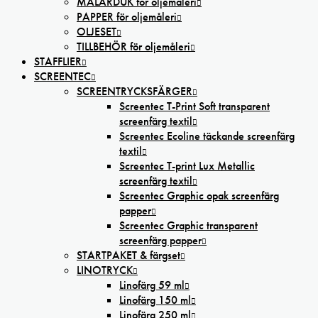
MÅLARDUK för oljemåleri
PAPPER för oljemåleri
OLJESET
TILLBEHÖR för oljemåleri
STAFFLIER
SCREENTEC
SCREENTRYCKSFÄRGER
Screentec T-Print Soft transparent
screenfärg textil
Screentec Ecoline täckande screenfärg
textil
Screentec T-print Lux Metallic
screenfärg textil
Screentec Graphic opak screenfärg
papper
Screentec Graphic transparent
screenfärg papper
STARTPAKET & färgset
LINOTRYCK
Linofärg 59 ml
Linofärg 150 ml
Linofärg 250 ml