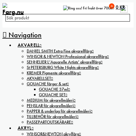
0
0
KR
Fri frakt över 700kr!
Navigation
AKVARELL
DANIEL SMITH Extra Fine akvarellfärg
WINSOR & NEWTON Professional akvarellfärg
SENNELIER L’Aquarelle Artists’ akvarellfärg
St PETERSBURG White Nights akvarellfärg
KREMER Pigmente akvarellfärg
AKVARELLSET
GOUACHE färger & set
GOUACHE 37ml
GOUACHE SET
MEDIUM för akvarellmåleri
PENSLAR för akvarellmåleri
PAPPER & underlag för akvarellmåleri
TILLBEHÖR för akvarellmåleri
PASSEPARTOUTSKÄRARE
AKRYL
WINSOR&NEWTON akrylfärg