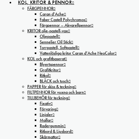
KOL, KRITOR & PENNOR
FÄRGPENNOR
Caran d’Ache
Faber Castell Polychromos
Färgpennor – Akvarellpennor
KRITOR olje-pastell-vax
Oljepastell
Sennelier Oil Stick
Torrpastell, Softpastell
Vattenlösliga kritor Caran d’Ache NeoColor
KOL och grafitbaserat
Blyertspennor
Grafitkritor
Ritkol
BLÄCK och tusch
PAPPER för skiss & teckning
FILTPENNOR för vuxna och barn
TILLBEHÖR för teckning
Fixativ
Förvaring
Linjaler
Mallar
Radergummin
Ritbord & Ljusbord
Skärmattor