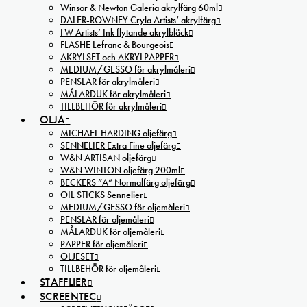
Winsor & Newton Galeria akrylfärg 60ml
DALER-ROWNEY Cryla Artists’ akrylfärg
FW Artists’ Ink flytande akrylbläck
FLASHE Lefranc & Bourgeois
AKRYLSET och AKRYLPAPPER
MEDIUM/GESSO för akrylmåleri
PENSLAR för akrylmåleri
MÅLARDUK för akrylmåleri
TILLBEHÖR för akrylmåleri
OLJA
MICHAEL HARDING oljefärg
SENNELIER Extra Fine oljefärg
W&N ARTISAN oljefärg
W&N WINTON oljefärg 200ml
BECKERS ”A” Normalfärg oljefärg
OIL STICKS Sennelier
MEDIUM/GESSO för oljemåleri
PENSLAR för oljemåleri
MÅLARDUK för oljemåleri
PAPPER för oljemåleri
OLJESET
TILLBEHÖR för oljemåleri
STAFFLIER
SCREENTEC