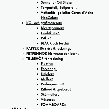
Sennelier Oil Stick
Torrpastell, Softpastell
Vattenlösliga kritor Caran d’Ache
NeoColor
KOL och grafitbaserat
Blyertspennor
Grafitkritor
Ritkol
BLÄCK och tusch
PAPPER för skiss & teckning
FILTPENNOR för vuxna och barn
TILLBEHÖR för teckning
Fixativ
Förvaring
Linjaler
Mallar
Radergummin
Ritbord & Ljusbord
Skärmattor
Vässare
FOAMBOARD