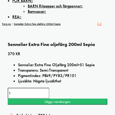
FÖR BARN
BARN Ritpapper och färgpennor
Barnsaxar
REA
Farg.nu
>
Sennelier Extra Fine oljefärg 200ml Sepia
Sennelier Extra Fine oljefärg 200ml Sepia
370
KR
Sennelier Extra Fine Oljefärg 200ml>S1 Sepia
Transparens: Semi-Transparent
Pigmentindex: PBk9/PY83/PR101
Ljusäkta: Högsta ljusäkthet
Sennelier
Extra
Fine
Lägg i varukorgen
oljefärg
200ml
Sepia