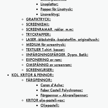
Linoplattor
Papper för Linotryck
Linoverktyg
GRAFIKTRYCK
SCREENKEMI
SCREENRAMAR, raklar, m.m
TRYCKPAPPER
LASER,-bläckstråle,-kopiatorfilm, oríginaltusch
MEDIUM för screentryck
TEXTILIER T-shirt, kassar
IINFÄRGNINGSFÄRGER, Dypro, Batik
EXPONERING av ram
OMSPÄNNIG av screenram
SCREENKURSER
KOL, KRITOR & PENNOR
FÄRGPENNOR
Caran d’Ache
Faber Castell Polychromos
Färgpennor – Akvarellpennor
KRITOR olje-pastell-vax
Oljepastell