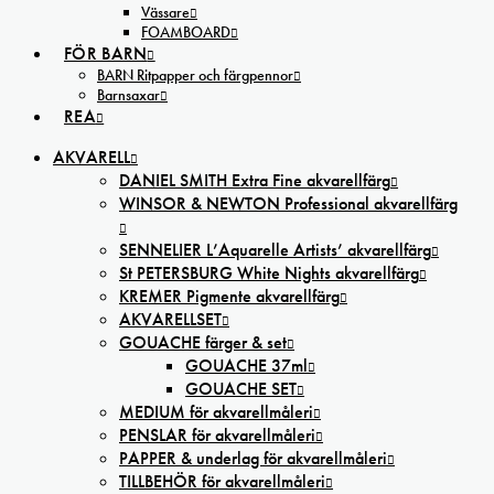
Vässare
FOAMBOARD
FÖR BARN
BARN Ritpapper och färgpennor
Barnsaxar
REA
AKVARELL
DANIEL SMITH Extra Fine akvarellfärg
WINSOR & NEWTON Professional akvarellfärg
SENNELIER L’Aquarelle Artists’ akvarellfärg
St PETERSBURG White Nights akvarellfärg
KREMER Pigmente akvarellfärg
AKVARELLSET
GOUACHE färger & set
GOUACHE 37ml
GOUACHE SET
MEDIUM för akvarellmåleri
PENSLAR för akvarellmåleri
PAPPER & underlag för akvarellmåleri
TILLBEHÖR för akvarellmåleri