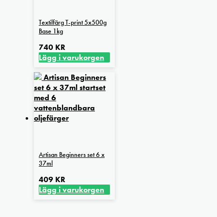
varianter.
De
Textilfärg T-print 5x500g
olika
Base 1kg
alternativen
kan
740
KR
väljas
Lägg i varukorgen
på
produktsidan
Artisan Beginners set 6 x
37ml
409
KR
Lägg i varukorgen