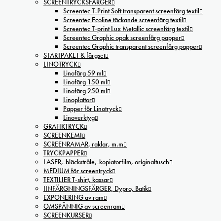
SCREENTRYCKSFÄRGER
Screentec T-Print Soft transparent screenfärg textil
Screentec Ecoline täckande screenfärg textil
Screentec T-print Lux Metallic screenfärg textil
Screentec Graphic opak screenfärg papper
Screentec Graphic transparent screenfärg papper
STARTPAKET & färgset
LINOTRYCK
Linofärg 59 ml
Linofärg 150 ml
Linofärg 250 ml
Linoplattor
Papper för Linotryck
Linoverktyg
GRAFIKTRYCK
SCREENKEMI
SCREENRAMAR, raklar, m.m
TRYCKPAPPER
LASER,-bläckstråle,-kopiatorfilm, oríginaltusch
MEDIUM för screentryck
TEXTILIER T-shirt, kassar
IINFÄRGNINGSFÄRGER, Dypro, Batik
EXPONERING av ram
OMSPÄNNIG av screenram
SCREENKURSER