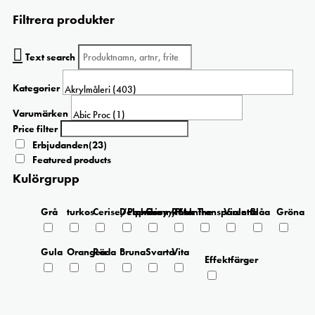
Filtrera produkter
Text search
Kategorier
Varumärken
Price filter
Erbjudanden
(23)
Featured products
Kulörgrupp
Grå
turkos
Cerise/Paprika
Delphinium/Menthe
Grey/Pink
Rosa
Transparent
Violetta
Blåa
Gröna
Gula
Orangea
Röda
Bruna
Svarta
Vita
Effektfärger