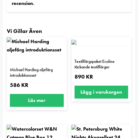
recension.
Vi Gillar Även
Textilfärgspaket Ecoline
täckande textilfärger
Michael Harding oljefärg
introduktionsset
890
KR
586
KR
Lägg i varukorgen
Läs mer