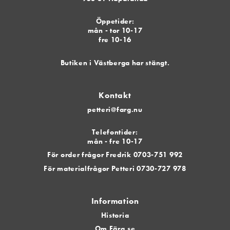
Öppetider:
mån - tor 10-17
fre 10-16
Butiken i Västberga har stängt.
Kontakt
petteri@farg.nu
Telefontider:
mån - fre 10-17
För order frågor Fredrik 0703-751 992
För materialfrågor Petteri 0730-727 978
Information
Historia
Om Färg.se