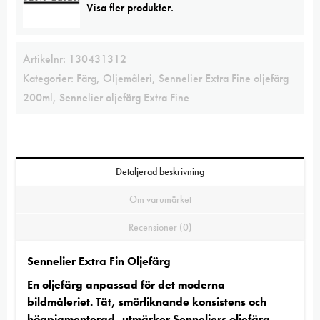
Visa fler produkter.
Artikelnr:
130431312
Kategorier:
Färg
,
Oljemåleri
,
Sennelier Extra Fine oljefärg
200ml
,
Sennelier oljefärg Extra Fine
Detaljerad beskrivning
Om varumärket
Recensioner (0)
Sennelier Extra Fin Oljefärg
En oljefärg anpassad för det moderna
bildmåleriet. Tät, smörliknande konsistens och
högpigmenterad, utmärker Senneliers oljefärg.