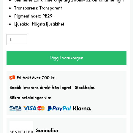
Transparens: Transparent
Pigmentindex: PB29
Ljusäkta: Högsta ljusäkthet
Sennelier
Extra
Fine
Lägg i varukorgen
oljefärg
200ml
Ultramarine
Fri frakt över 700 kr!
light
Snabb leverans direkt från lagret i Stockholm.
mängd
Säkra betalningar via:
Sennelier