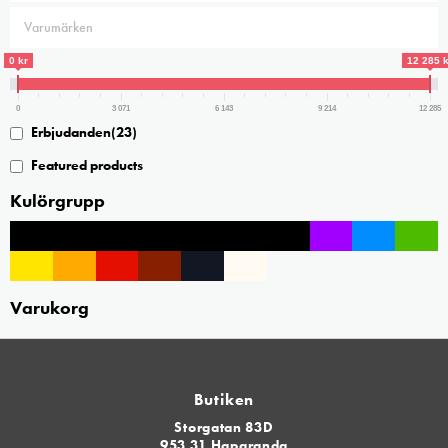
0 kr
12 285 k
0
3 071
6 143
9 214
12 285
Erbjudanden
(23)
Featured products
Kulörgrupp
Varukorg
Butiken
Storgatan 83D
953 31 Haparanda