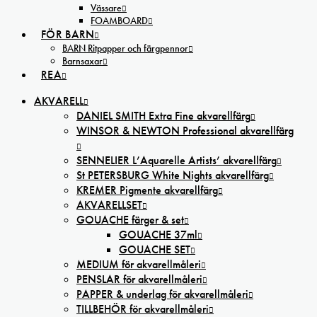
Vässare
FOAMBOARD
FÖR BARN
BARN Ritpapper och färgpennor
Barnsaxar
REA
AKVARELL
DANIEL SMITH Extra Fine akvarellfärg
WINSOR & NEWTON Professional akvarellfärg
SENNELIER L’Aquarelle Artists’ akvarellfärg
St PETERSBURG White Nights akvarellfärg
KREMER Pigmente akvarellfärg
AKVARELLSET
GOUACHE färger & set
GOUACHE 37ml
GOUACHE SET
MEDIUM för akvarellmåleri
PENSLAR för akvarellmåleri
PAPPER & underlag för akvarellmåleri
TILLBEHÖR för akvarellmåleri