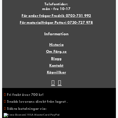
Telefontider:
mån - fre 10-17
För order frågor Fredrik 0703-751 992
För materialfrågor Petteri 0730-727 978
Information
Historia
Om Färg.se
Blogg
Kontakt
Köpvillkor
Fri frakt över 700 kr!
Snabb leverans direkt från lagret .
Säkra betalningar via: