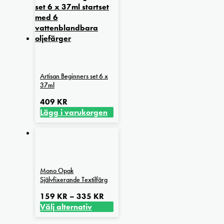
Artisan Beginners set 6 x
37ml
409
KR
Lägg i varukorgen
Mono Opak
Självfixerande Textilfärg
Prisintervall:
159
KR
–
335
KR
159 kr
Välj alternativ
Den
till