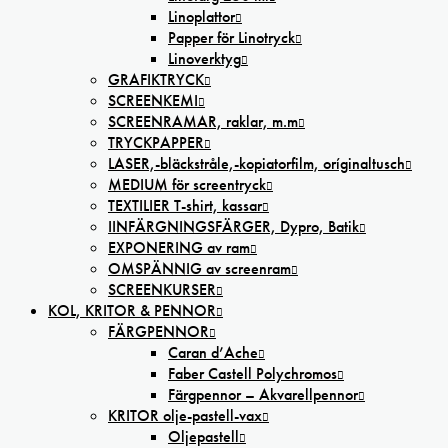
Linoplattor
Papper för Linotryck
Linoverktyg
GRAFIKTRYCK
SCREENKEMI
SCREENRAMAR, raklar, m.m
TRYCKPAPPER
LASER,-bläckstråle,-kopiatorfilm, oríginaltusch
MEDIUM för screentryck
TEXTILIER T-shirt, kassar
IINFÄRGNINGSFÄRGER, Dypro, Batik
EXPONERING av ram
OMSPÄNNIG av screenram
SCREENKURSER
KOL, KRITOR & PENNOR
FÄRGPENNOR
Caran d’Ache
Faber Castell Polychromos
Färgpennor – Akvarellpennor
KRITOR olje-pastell-vax
Oljepastell