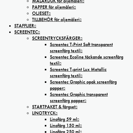
MÅLARDUK för oljemåleri
PAPPER för oljemåleri
OLJESET
TILLBEHÖR för oljemåleri
STAFFLIER
SCREENTEC
SCREENTRYCKSFÄRGER
Screentec T-Print Soft transparent
screenfärg textil
Screentec Ecoline täckande screenfärg
textil
Screentec T-print Lux Metallic
screenfärg textil
Screentec Graphic opak screenfärg
papper
Screentec Graphic transparent
screenfärg papper
STARTPAKET & färgset
LINOTRYCK
Linofärg 59 ml
Linofärg 150 ml
Linofärg 250 ml