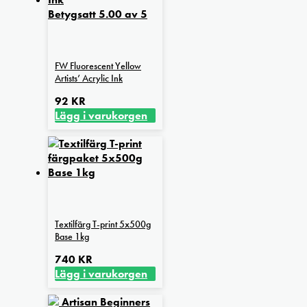
Betygsatt
5.00
av 5
FW Fluorescent Yellow
Artists’ Acrylic Ink
92
KR
Lägg i varukorgen
Textilfärg T-print 5x500g
Base 1kg
740
KR
Lägg i varukorgen