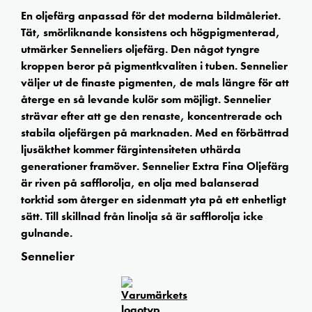
En oljefärg anpassad för det moderna bildmåleriet.
Tät, smörliknande konsistens och högpigmenterad,
utmärker Senneliers oljefärg. Den något tyngre
kroppen beror på pigmentkvaliten i tuben. Sennelier
väljer ut de finaste pigmenten, de mals längre för att
återge en så levande kulör som möjligt. Sennelier
strävar efter att ge den renaste, koncentrerade och
stabila oljefärgen på marknaden. Med en förbättrad
ljusäkthet kommer färgintensiteten uthärda
generationer framöver. Sennelier Extra Fina Oljefärg
är riven på safflorolja, en olja med balanserad
torktid som återger en sidenmatt yta på ett enhetligt
sätt. Till skillnad från linolja så är safflorolja icke
gulnande.
Sennelier