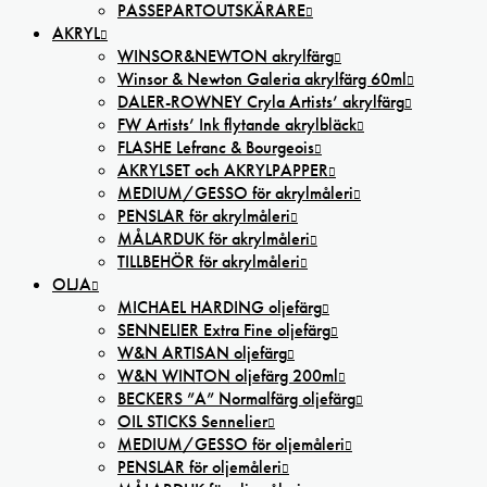
PASSEPARTOUTSKÄRARE
AKRYL
WINSOR&NEWTON akrylfärg
Winsor & Newton Galeria akrylfärg 60ml
DALER-ROWNEY Cryla Artists’ akrylfärg
FW Artists’ Ink flytande akrylbläck
FLASHE Lefranc & Bourgeois
AKRYLSET och AKRYLPAPPER
MEDIUM/GESSO för akrylmåleri
PENSLAR för akrylmåleri
MÅLARDUK för akrylmåleri
TILLBEHÖR för akrylmåleri
OLJA
MICHAEL HARDING oljefärg
SENNELIER Extra Fine oljefärg
W&N ARTISAN oljefärg
W&N WINTON oljefärg 200ml
BECKERS ”A” Normalfärg oljefärg
OIL STICKS Sennelier
MEDIUM/GESSO för oljemåleri
PENSLAR för oljemåleri