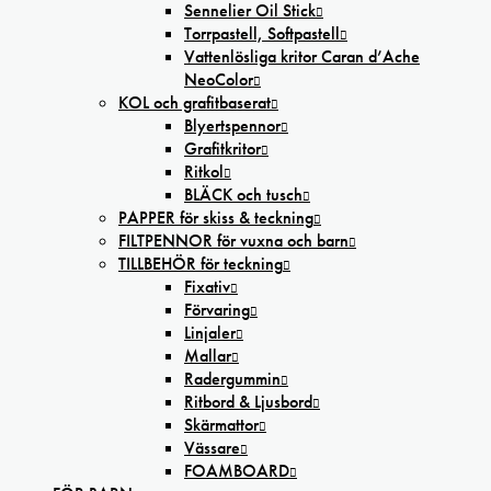
Sennelier Oil Stick
Torrpastell, Softpastell
Vattenlösliga kritor Caran d’Ache
NeoColor
KOL och grafitbaserat
Blyertspennor
Grafitkritor
Ritkol
BLÄCK och tusch
PAPPER för skiss & teckning
FILTPENNOR för vuxna och barn
TILLBEHÖR för teckning
Fixativ
Förvaring
Linjaler
Mallar
Radergummin
Ritbord & Ljusbord
Skärmattor
Vässare
FOAMBOARD