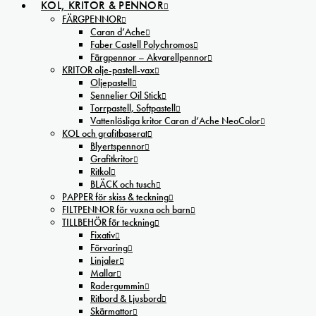
KOL, KRITOR & PENNOR
FÄRGPENNOR
Caran d’Ache
Faber Castell Polychromos
Färgpennor – Akvarellpennor
KRITOR olje-pastell-vax
Oljepastell
Sennelier Oil Stick
Torrpastell, Softpastell
Vattenlösliga kritor Caran d’Ache NeoColor
KOL och grafitbaserat
Blyertspennor
Grafitkritor
Ritkol
BLÄCK och tusch
PAPPER för skiss & teckning
FILTPENNOR för vuxna och barn
TILLBEHÖR för teckning
Fixativ
Förvaring
Linjaler
Mallar
Radergummin
Ritbord & Ljusbord
Skärmattor