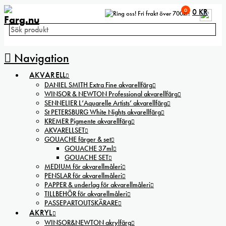
0
0
KR
Fri frakt över 700kr!
Navigation
AKVARELL
DANIEL SMITH Extra Fine akvarellfärg
WINSOR & NEWTON Professional akvarellfärg
SENNELIER L’Aquarelle Artists’ akvarellfärg
St PETERSBURG White Nights akvarellfärg
KREMER Pigmente akvarellfärg
AKVARELLSET
GOUACHE färger & set
GOUACHE 37ml
GOUACHE SET
MEDIUM för akvarellmåleri
PENSLAR för akvarellmåleri
PAPPER & underlag för akvarellmåleri
TILLBEHÖR för akvarellmåleri
PASSEPARTOUTSKÄRARE
AKRYL
WINSOR&NEWTON akrylfärg