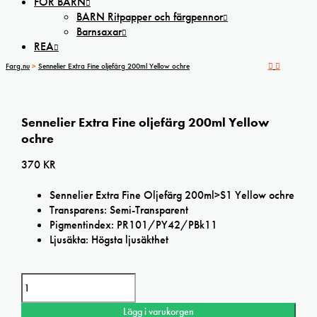
FÖR BARN
BARN Ritpapper och färgpennor
Barnsaxar
REA
Farg.nu
>
Sennelier Extra Fine oljefärg 200ml Yellow ochre
Sennelier Extra Fine oljefärg 200ml Yellow
ochre
370
KR
Sennelier Extra Fine Oljefärg 200ml>S1 Yellow ochre
Transparens: Semi-Transparent
Pigmentindex: PR101/PY42/PBk11
Ljusäkta: Högsta ljusäkthet
Sennelier Extra Fine oljefärg 200ml Yellow ochre mängd
Lägg i varukorgen