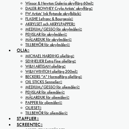
Winsor & Newton Galeria akrylfärg 60ml
DALER-ROWNEY Cryla Artists’ akrylfärg
FW Artists’ Ink flytande akrylbläck
FLASHE Lefranc & Bourgeois
AKRYLSET och AKRYLPAPPER
MEDIUM/GESSO för akrylmåleri
PENSLAR för akrylmåleri
MÅLARDUK för akrylmåleri
TILLBEHÖR för akrylmåleri
OLJA
MICHAEL HARDING oljefärg
SENNELIER Extra Fine oljefärg
W&N ARTISAN oljefärg
W&N WINTON oljefärg 200ml
BECKERS ”A” Normalfärg oljefärg
OIL STICKS Sennelier
MEDIUM/GESSO för oljemåleri
PENSLAR för oljemåleri
MÅLARDUK för oljemåleri
PAPPER för oljemåleri
OLJESET
TILLBEHÖR för oljemåleri
STAFFLIER
SCREENTEC