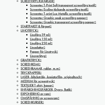
SCREENTRYCKSFÄRGER
Screentec T-Print Soft transparent screenfärg textil
Screentec Ecoline täckande screenfärg textil
Screentec T-print Lux Metallic screenfärg textil
Screentec Graphic opak screenfärg papper
Screentec Graphic transparent screenfärg papper
STARTPAKET & färgset
LINOTRYCK
Linofärg 59 ml
Linofärg 150 ml
Linofärg 250 ml
Linoplattor
Papper för Linotryck
Linoverktyg
GRAFIKTRYCK
SCREENKEMI
SCREENRAMAR, raklar, m.m
TRYCKPAPPER
LASER,-bläckstråle,-kopiatorfilm, oríginaltusch
MEDIUM för screentryck
TEXTILIER T-shirt, kassar
IINFÄRGNINGSFÄRGER, Dypro, Batik
EXPONERING av ram
OMSPÄNNIG av screenram
SCREENKURSER