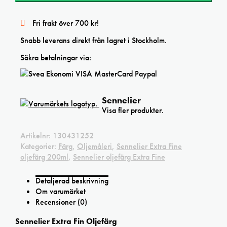
Fri frakt över 700 kr!
Snabb leverans direkt från lagret i Stockholm.
Säkra betalningar via:
Sennelier
Visa fler produkter.
Artikelnr:
130431252
Kategorier:
Färg
,
Oljemåleri
,
Sennelier Extra Fine
oljefärg 200ml
,
Sennelier oljefärg Extra Fine
Detaljerad beskrivning
Om varumärket
Recensioner (0)
Sennelier Extra Fin Oljefärg