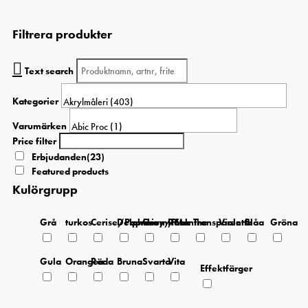
här
335 kr
produkten
Filtrera produkter
har
flera
varianter.
Text search
De
olika
Kategorier
alternativen
kan
Varumärken
väljas
Price filter
på
Erbjudanden
(23)
produktsidan
Featured products
Kulörgrupp
Grå
turkos
Cerise/Paprika
Delphinium/Menthe
Grey/Pink
Rosa
Transparent
Violetta
Blåa
Gröna
Gula
Orangea
Röda
Bruna
Svarta
Vita
Effektfärger