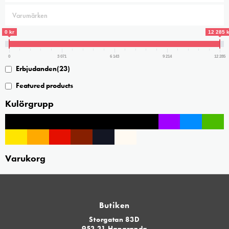
olika
alternativen
0 kr
12 285 k
kan
väljas
0
3 071
6 143
9 214
12 285
på
Erbjudanden
(23)
produktsidan
Featured products
Kulörgrupp
Varukorg
Butiken
Storgatan 83D
953 31 Haparanda