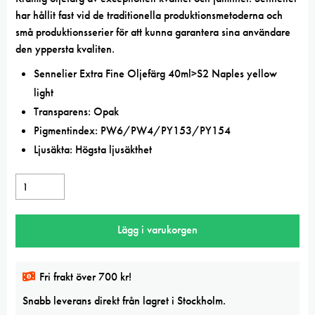
har hållit fast vid de traditionella produktionsmetoderna och
små produktionsserier för att kunna garantera sina användare
den yppersta kvaliten.
Sennelier Extra Fine Oljefärg 40ml>S2 Naples yellow
light
Transparens: Opak
Pigmentindex: PW6/PW4/PY153/PY154
Ljusäkta: Högsta ljusäkthet
Sennelier
Extra
Fine
Lägg i varukorgen
oljefärg
40ml
Naples
Fri frakt över 700 kr!
yellow
Snabb leverans direkt från lagret i Stockholm.
light