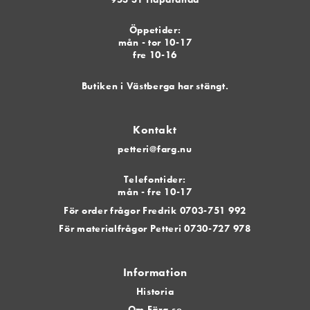
Öppetider:
mån - tor 10-17
fre 10-16
Butiken i Västberga har stängt.
Kontakt
petteri@farg.nu
Telefontider:
mån - fre 10-17
För order frågor Fredrik 0703-751 992
För materialfrågor Petteri 0730-727 978
Information
Historia
Om Färg.se