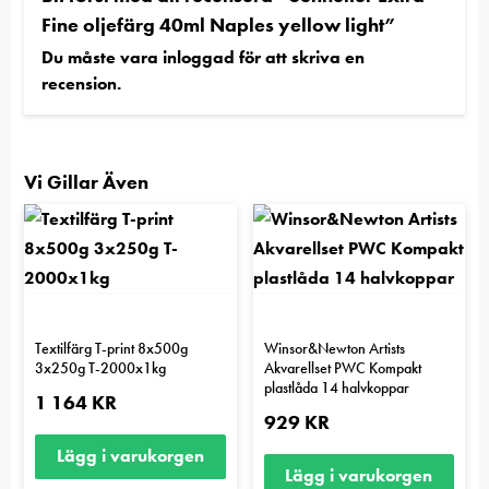
Fine oljefärg 40ml Naples yellow light”
Du måste vara
inloggad
för att skriva en
recension.
Vi Gillar Även
Textilfärg T-print 8x500g
Winsor&Newton Artists
3x250g T-2000x1kg
Akvarellset PWC Kompakt
plastlåda 14 halvkoppar
1 164
KR
929
KR
Lägg i varukorgen
Lägg i varukorgen