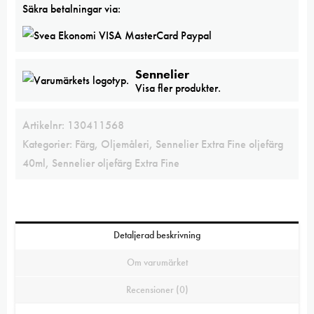
mängd
Säkra betalningar via:
Sennelier
Visa fler produkter.
Artikelnr:
130411568
Kategorier:
Färg
,
Oljemåleri
,
Sennelier Extra Fine oljefärg
40ml
,
Sennelier oljefärg Extra Fine
Detaljerad beskrivning
Om varumärket
Recensioner (0)