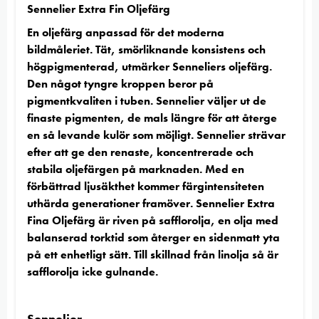
Sennelier Extra Fin Oljefärg
En oljefärg anpassad för det moderna
bildmåleriet. Tät, smörliknande konsistens och
högpigmenterad, utmärker Senneliers oljefärg.
Den något tyngre kroppen beror på
pigmentkvaliten i tuben. Sennelier väljer ut de
finaste pigmenten, de mals längre för att återge
en så levande kulör som möjligt. Sennelier strävar
efter att ge den renaste, koncentrerade och
stabila oljefärgen på marknaden. Med en
förbättrad ljusäkthet kommer färgintensiteten
uthärda generationer framöver. Sennelier Extra
Fina Oljefärg är riven på safflorolja, en olja med
balanserad torktid som återger en sidenmatt yta
på ett enhetligt sätt. Till skillnad från linolja så är
safflorolja icke gulnande.
Sennelier