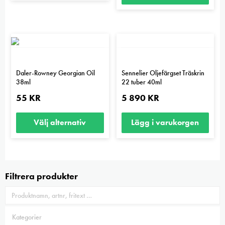
Daler-Rowney Georgian Oil
Sennelier Oljefärgset Träskrin
38ml
22 tuber 40ml
55
KR
5 890
KR
Välj alternativ
Lägg i varukorgen
Den
här
produkten
Filtrera produkter
har
flera
varianter.
De