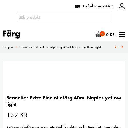
Fri frakt över 700kr!
N
0
0
KR
Farg.nu
>
Sennelier Extra Fine oljefärg 40ml Naples yellow light
Sennelier Extra Fine oljefärg 40ml Naples yellow
light
132
KR
Krämig oljefärg av exceptionell kvalitet och jämnhet. Sennelier