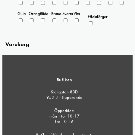
Gula
Orangea
Röda
Bruna
Svarta
Vita
Effektfärger
Varukorg
Butiken
Storgatan 83D
953 31 Haparanda
Öppetider:
mån - tor 10-17
fre 10-16
Butiken i Västberga har stängt.