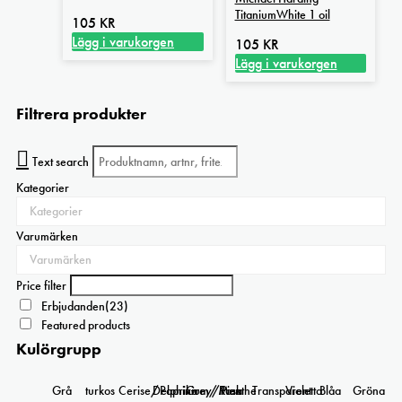
TitaniumWhite 1 oil
105
KR
Lägg i varukorgen
105
KR
Lägg i varukorgen
Filtrera produkter
Text search
Kategorier
Varumärken
Price filter
Erbjudanden
(23)
Featured products
Kulörgrupp
Grå
turkos
Cerise/Paprika
Delphinium/Menthe
Grey/Pink
Rosa
Transparent
Violetta
Blåa
Gröna