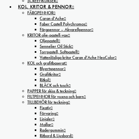
SCREENKURSER
KOL, KRITOR & PENNOR
FÄRGPENNOR
Caran d’Ache
Faber Castell Polychromos
Färgpennor – Akvarellpennor
KRITOR olje-pastell-vax
Oljepastell
Sennelier Oil Stick
Torrpastell, Softpastell
Vattenlösliga kritor Caran d’Ache NeoColor
KOL och grafitbaserat
Blyertspennor
Grafitkritor
Ritkol
BLÄCK och tusch
PAPPER för skiss & teckning
FILTPENNOR för vuxna och barn
TILLBEHÖR för teckning
Fixativ
Förvaring
Linjaler
Mallar
Radergummin
Ritbord & Ljusbord