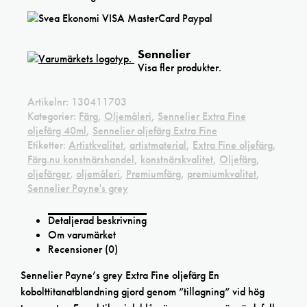
Sennelier
Visa fler produkter.
Artikelnr:
130411703
Kategorier:
Färg
,
Oljemåleri
,
Sennelier Extra Fine
oljefärg 40ml
,
Sennelier oljefärg Extra Fine
Etiketter:
Artistkvalitet
,
artistmaterial
,
Extra Fine oljefärg
,
Färg.nu konstnärshandel
,
konstnärskvalitet
,
Oljefärg
,
oljefärger
,
oljemåleri
,
Premiumfärg
,
premiumkvalitet
,
Sennelier Payne's grey
Detaljerad beskrivning
Om varumärket
Recensioner (0)
Sennelier Payne’s grey Extra Fine oljefärg En
kobolttitanatblandning gjord genom ”tillagning” vid hög