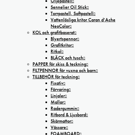
Oljepastell
Sennelier Oil Stick
Torrpastell, Softpastell
Vattenlösliga kritor Caran d’Ache
NeoColor
KOL och grafitbaserat
Blyertspennor
Grafitkritor
Ritkol
BLÄCK och tusch
PAPPER för skiss & teckning
FILTPENNOR för vuxna och barn
TILLBEHÖR för teckning
Fixativ
Förvaring
Linjaler
Mallar
Radergummin
Ritbord & Ljusbord
Skärmattor
Vässare
FOAMBOARD