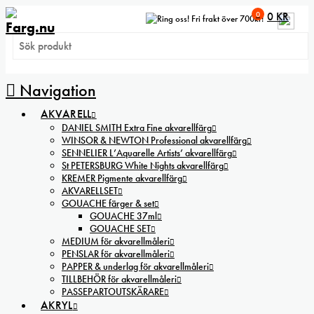
0
0
KR
Fri frakt över 700kr!
Navigation
AKVARELL
DANIEL SMITH Extra Fine akvarellfärg
WINSOR & NEWTON Professional akvarellfärg
SENNELIER L’Aquarelle Artists’ akvarellfärg
St PETERSBURG White Nights akvarellfärg
KREMER Pigmente akvarellfärg
AKVARELLSET
GOUACHE färger & set
GOUACHE 37ml
GOUACHE SET
MEDIUM för akvarellmåleri
PENSLAR för akvarellmåleri
PAPPER & underlag för akvarellmåleri
TILLBEHÖR för akvarellmåleri
PASSEPARTOUTSKÄRARE
AKRYL