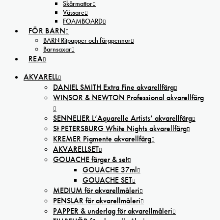
Skärmattor
Vässare
FOAMBOARD
FÖR BARN
BARN Ritpapper och färgpennor
Barnsaxar
REA
AKVARELL
DANIEL SMITH Extra Fine akvarellfärg
WINSOR & NEWTON Professional akvarellfärg
SENNELIER L’Aquarelle Artists’ akvarellfärg
St PETERSBURG White Nights akvarellfärg
KREMER Pigmente akvarellfärg
AKVARELLSET
GOUACHE färger & set
GOUACHE 37ml
GOUACHE SET
MEDIUM för akvarellmåleri
PENSLAR för akvarellmåleri
PAPPER & underlag för akvarellmåleri