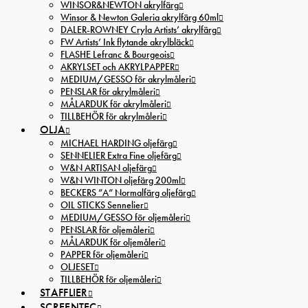
WINSOR&NEWTON akrylfärg
Winsor & Newton Galeria akrylfärg 60ml
DALER-ROWNEY Cryla Artists’ akrylfärg
FW Artists’ Ink flytande akrylbläck
FLASHE Lefranc & Bourgeois
AKRYLSET och AKRYLPAPPER
MEDIUM/GESSO för akrylmåleri
PENSLAR för akrylmåleri
MÅLARDUK för akrylmåleri
TILLBEHÖR för akrylmåleri
OLJA
MICHAEL HARDING oljefärg
SENNELIER Extra Fine oljefärg
W&N ARTISAN oljefärg
W&N WINTON oljefärg 200ml
BECKERS ”A” Normalfärg oljefärg
OIL STICKS Sennelier
MEDIUM/GESSO för oljemåleri
PENSLAR för oljemåleri
MÅLARDUK för oljemåleri
PAPPER för oljemåleri
OLJESET
TILLBEHÖR för oljemåleri
STAFFLIER
SCREENTEC