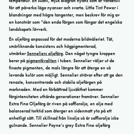
temperatur. En subtil, mjuk blågrön nyans som är värdefull
för att påverka låga nyanser och svarta. Little Tint Power i
blandningar med högre tangenter, men beskrev för mig av
en konstnär som ”den enda färgen som fångar det engelska
landskapets lövverk.
En oljefärg anpassad för det moderna bildmåleriet. Tät,
smörliknande konsistens och högpigmenterad,
utmärker
Senneliers oljefärg
. Den något tyngre kroppen
beror på
pigmentkvaliten
i tuben. Sennelier väljer ut de
finaste pigmenten, de mals längre för att återge en så
levande kulör som möjligt. Sennelier strävar efter att ge den
renaste, koncentrerade och stabila oljefärgen på
marknaden. Med en förbättrad ljusäkthet kommer
färgintensiteten uthärda generationer framöver. Sennelier
Extra Fina Oljefärg är riven på safflorolja, en olja med
balanserad torktid som återger en sidenmatt yta på ett
enhetligt sätt. Till skillnad från linolja så är safflorolja icke
gulnande. Sennelier Payne’s grey Extra Fine oljefärg