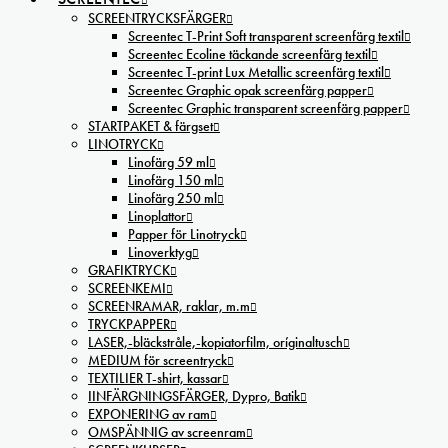
SCREENTRYCKSFÄRGER
Screentec T-Print Soft transparent screenfärg textil
Screentec Ecoline täckande screenfärg textil
Screentec T-print Lux Metallic screenfärg textil
Screentec Graphic opak screenfärg papper
Screentec Graphic transparent screenfärg papper
STARTPAKET & färgset
LINOTRYCK
Linofärg 59 ml
Linofärg 150 ml
Linofärg 250 ml
Linoplattor
Papper för Linotryck
Linoverktyg
GRAFIKTRYCK
SCREENKEMI
SCREENRAMAR, raklar, m.m
TRYCKPAPPER
LASER,-bläckstråle,-kopiatorfilm, oríginaltusch
MEDIUM för screentryck
TEXTILIER T-shirt, kassar
IINFÄRGNINGSFÄRGER, Dypro, Batik
EXPONERING av ram
OMSPÄNNIG av screenram