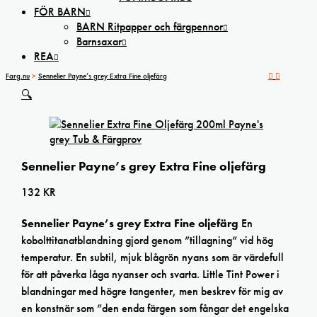
FÖR BARN
BARN Ritpapper och färgpennor
Barnsaxar
REA
Farg.nu
>
Sennelier Payne’s grey Extra Fine oljefärg
🔍
Sennelier Payne’s grey Extra Fine oljefärg
132
KR
Sennelier Payne’s grey Extra Fine oljefärg
En
kobolttitanatblandning gjord genom ”tillagning” vid hög
temperatur. En subtil, mjuk blågrön nyans som är värdefull
för att påverka låga nyanser och svarta. Little Tint Power i
blandningar med högre tangenter, men beskrev för mig av
en konstnär som ”den enda färgen som fångar det engelska