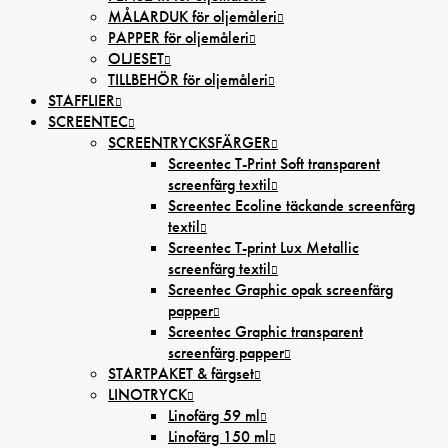
MÅLARDUK för oljemåleri
PAPPER för oljemåleri
OLJESET
TILLBEHÖR för oljemåleri
STAFFLIER
SCREENTEC
SCREENTRYCKSFÄRGER
Screentec T-Print Soft transparent
screenfärg textil
Screentec Ecoline täckande screenfärg
textil
Screentec T-print Lux Metallic
screenfärg textil
Screentec Graphic opak screenfärg
papper
Screentec Graphic transparent
screenfärg papper
STARTPAKET & färgset
LINOTRYCK
Linofärg 59 ml
Linofärg 150 ml