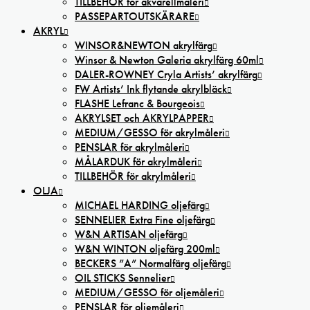
TILLBEHÖR för akvarellmåleri
PASSEPARTOUTSKÄRARE
AKRYL
WINSOR&NEWTON akrylfärg
Winsor & Newton Galeria akrylfärg 60ml
DALER-ROWNEY Cryla Artists’ akrylfärg
FW Artists’ Ink flytande akrylbläck
FLASHE Lefranc & Bourgeois
AKRYLSET och AKRYLPAPPER
MEDIUM/GESSO för akrylmåleri
PENSLAR för akrylmåleri
MÅLARDUK för akrylmåleri
TILLBEHÖR för akrylmåleri
OLJA
MICHAEL HARDING oljefärg
SENNELIER Extra Fine oljefärg
W&N ARTISAN oljefärg
W&N WINTON oljefärg 200ml
BECKERS ”A” Normalfärg oljefärg
OIL STICKS Sennelier
MEDIUM/GESSO för oljemåleri
PENSLAR för oljemåleri