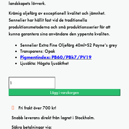
landskapets lövverk.
Krämig oljefärg av exceptionell kvalitet och jämnhet.
Sennelier har hållit fast vid de traditionella
produktionsmetoderna och små produktionsserier för att
kunna garantera sina användare den yppersta kvaliten.
Sennelier Extra Fine Oljefärg 40ml>S2 Payne’s grey
Transparens: Opak
Pigmentindex: PB60/PBk7/PV19
Ljusäkta: Högsta ljusäkthet
Sennelier Payne's grey Extra Fine oljefärg mängd
Lägg i varukorgen
Fri frakt över 700 kr!
Snabb leverans direkt från lagret i Stockholm.
Säkra betalningar via: