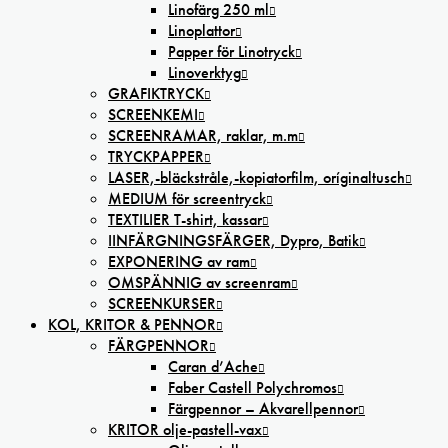
Linofärg 250 ml
Linoplattor
Papper för Linotryck
Linoverktyg
GRAFIKTRYCK
SCREENKEMI
SCREENRAMAR, raklar, m.m
TRYCKPAPPER
LASER,-bläckstråle,-kopiatorfilm, oríginaltusch
MEDIUM för screentryck
TEXTILIER T-shirt, kassar
IINFÄRGNINGSFÄRGER, Dypro, Batik
EXPONERING av ram
OMSPÄNNIG av screenram
SCREENKURSER
KOL, KRITOR & PENNOR
FÄRGPENNOR
Caran d’Ache
Faber Castell Polychromos
Färgpennor – Akvarellpennor
KRITOR olje-pastell-vax