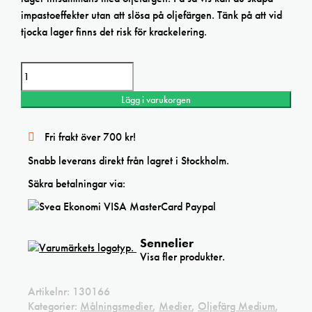
impastoeffekter utan att slösa på oljefärgen. Tänk på att vid
tjocka lager finns det risk för krackelering.
Sennelier Impasto Medium 200ml mängd
Lägg i varukorgen
Fri frakt över 700 kr!
Snabb leverans direkt från lagret i Stockholm.
Säkra betalningar via:
Sennelier
Visa fler produkter.
Artikelnr:
130166
Kategorier:
Målningsmedier
,
Medier
,
Oljefärg Medium
,