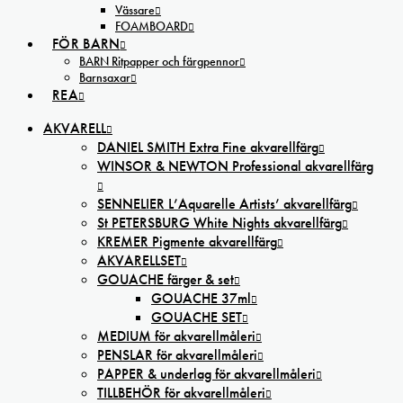
Vässare
FOAMBOARD
FÖR BARN
BARN Ritpapper och färgpennor
Barnsaxar
REA
AKVARELL
DANIEL SMITH Extra Fine akvarellfärg
WINSOR & NEWTON Professional akvarellfärg
SENNELIER L’Aquarelle Artists’ akvarellfärg
St PETERSBURG White Nights akvarellfärg
KREMER Pigmente akvarellfärg
AKVARELLSET
GOUACHE färger & set
GOUACHE 37ml
GOUACHE SET
MEDIUM för akvarellmåleri
PENSLAR för akvarellmåleri
PAPPER & underlag för akvarellmåleri
TILLBEHÖR för akvarellmåleri