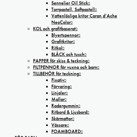
Sennelier Oil Stick
Torrpastell, Softpastell
Vattenlösliga kritor Caran d’Ache
NeoColor
KOL och grafitbaserat
Blyertspennor
Grafitkritor
Ritkol
BLÄCK och tusch
PAPPER för skiss & teckning
FILTPENNOR för vuxna och barn
TILLBEHÖR för teckning
Fixativ
Förvaring
Linjaler
Mallar
Radergummin
Ritbord & Ljusbord
Skärmattor
Vässare
FOAMBOARD