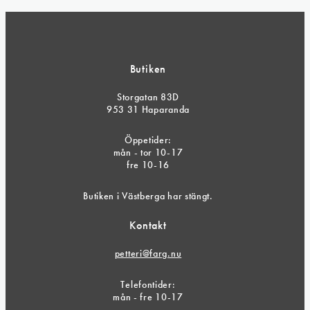
Butiken
Storgatan 83D
953 31 Haparanda
Öppetider:
mån - tor 10-17
fre 10-16
Butiken i Västberga har stängt.
Kontakt
petteri@farg.nu
Telefontider:
mån - fre 10-17