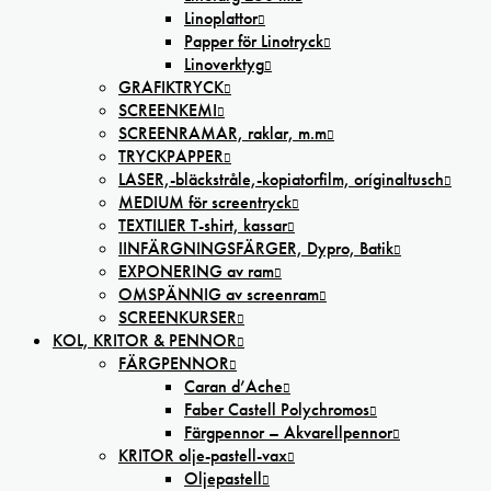
Linoplattor
Papper för Linotryck
Linoverktyg
GRAFIKTRYCK
SCREENKEMI
SCREENRAMAR, raklar, m.m
TRYCKPAPPER
LASER,-bläckstråle,-kopiatorfilm, oríginaltusch
MEDIUM för screentryck
TEXTILIER T-shirt, kassar
IINFÄRGNINGSFÄRGER, Dypro, Batik
EXPONERING av ram
OMSPÄNNIG av screenram
SCREENKURSER
KOL, KRITOR & PENNOR
FÄRGPENNOR
Caran d’Ache
Faber Castell Polychromos
Färgpennor – Akvarellpennor
KRITOR olje-pastell-vax
Oljepastell