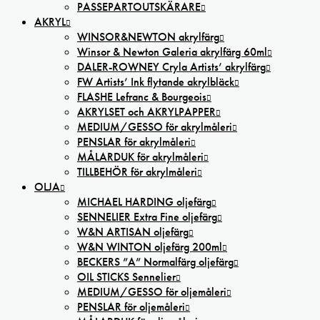
PASSEPARTOUTSKÄRARE
AKRYL
WINSOR&NEWTON akrylfärg
Winsor & Newton Galeria akrylfärg 60ml
DALER-ROWNEY Cryla Artists’ akrylfärg
FW Artists’ Ink flytande akrylbläck
FLASHE Lefranc & Bourgeois
AKRYLSET och AKRYLPAPPER
MEDIUM/GESSO för akrylmåleri
PENSLAR för akrylmåleri
MÅLARDUK för akrylmåleri
TILLBEHÖR för akrylmåleri
OLJA
MICHAEL HARDING oljefärg
SENNELIER Extra Fine oljefärg
W&N ARTISAN oljefärg
W&N WINTON oljefärg 200ml
BECKERS ”A” Normalfärg oljefärg
OIL STICKS Sennelier
MEDIUM/GESSO för oljemåleri
PENSLAR för oljemåleri