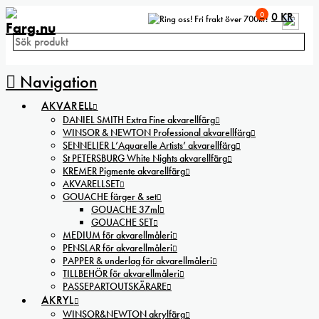
0
0
KR
Fri frakt över 700kr!
Navigation
AKVARELL
DANIEL SMITH Extra Fine akvarellfärg
WINSOR & NEWTON Professional akvarellfärg
SENNELIER L’Aquarelle Artists’ akvarellfärg
St PETERSBURG White Nights akvarellfärg
KREMER Pigmente akvarellfärg
AKVARELLSET
GOUACHE färger & set
GOUACHE 37ml
GOUACHE SET
MEDIUM för akvarellmåleri
PENSLAR för akvarellmåleri
PAPPER & underlag för akvarellmåleri
TILLBEHÖR för akvarellmåleri
PASSEPARTOUTSKÄRARE
AKRYL
WINSOR&NEWTON akrylfärg