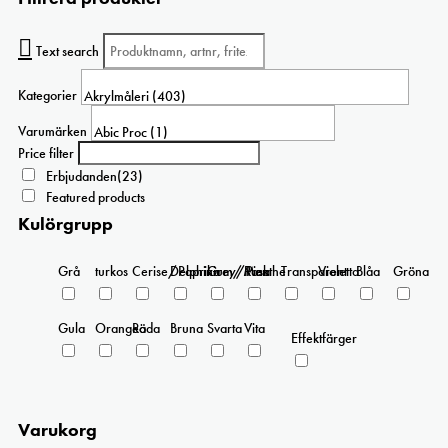
flera
varianter.
Text search
De
olika
Kategorier
alternativen
kan
Varumärken
väljas
Price filter
på
Erbjudanden
(23)
produktsidan
Featured products
Kulörgrupp
Grå
turkos
Cerise/Paprika
Delphinium/Menthe
Grey/Pink
Rosa
Transparent
Violetta
Blåa
Gröna
Gula
Orangea
Röda
Bruna
Svarta
Vita
Effektfärger
Varukorg