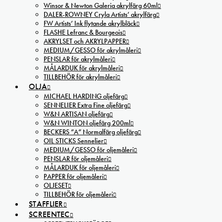
Winsor & Newton Galeria akrylfärg 60ml
DALER-ROWNEY Cryla Artists’ akrylfärg
FW Artists’ Ink flytande akrylbläck
FLASHE Lefranc & Bourgeois
AKRYLSET och AKRYLPAPPER
MEDIUM/GESSO för akrylmåleri
PENSLAR för akrylmåleri
MÅLARDUK för akrylmåleri
TILLBEHÖR för akrylmåleri
OLJA
MICHAEL HARDING oljefärg
SENNELIER Extra Fine oljefärg
W&N ARTISAN oljefärg
W&N WINTON oljefärg 200ml
BECKERS ”A” Normalfärg oljefärg
OIL STICKS Sennelier
MEDIUM/GESSO för oljemåleri
PENSLAR för oljemåleri
MÅLARDUK för oljemåleri
PAPPER för oljemåleri
OLJESET
TILLBEHÖR för oljemåleri
STAFFLIER
SCREENTEC