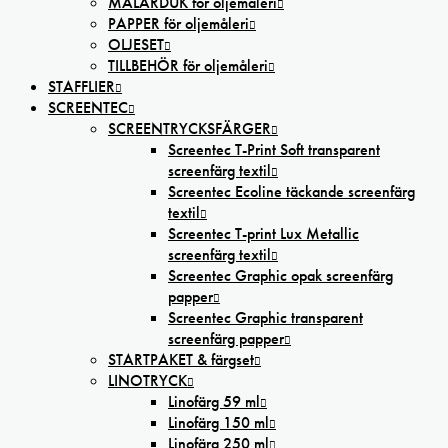
MÅLARDUK för oljemåleri
PAPPER för oljemåleri
OLJESET
TILLBEHÖR för oljemåleri
STAFFLIER
SCREENTEC
SCREENTRYCKSFÄRGER
Screentec T-Print Soft transparent
screenfärg textil
Screentec Ecoline täckande screenfärg
textil
Screentec T-print Lux Metallic
screenfärg textil
Screentec Graphic opak screenfärg
papper
Screentec Graphic transparent
screenfärg papper
STARTPAKET & färgset
LINOTRYCK
Linofärg 59 ml
Linofärg 150 ml
Linofärg 250 ml