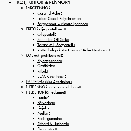
KOL, KRITOR & PENNOR
FÄRGPENNOR
Caran d’Ache
Faber Castell Polychromos
Färgpennor – Akvarellpennor
KRITOR olje-pastell-vax
Oljepastell
Sennelier Oil Stick
Torrpastell, Softpastell
Vattenlösliga kritor Caran d’Ache NeoColor
KOL och grafitbaserat
Blyertspennor
Grafitkritor
Ritkol
BLÄCK och tusch
PAPPER för skiss & teckning
FILTPENNOR för vuxna och barn
TILLBEHÖR för teckning
Fixativ
Förvaring
Linjaler
Mallar
Radergummin
Ritbord & Ljusbord
Skärmattor