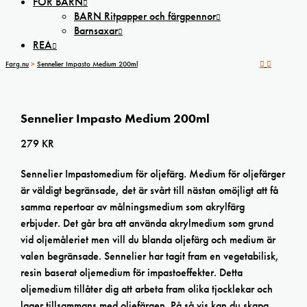
FÖR BARN
BARN Ritpapper och färgpennor
Barnsaxar
REA
Farg.nu
>
Sennelier Impasto Medium 200ml
Sennelier Impasto Medium 200ml
279
KR
Sennelier Impastomedium för oljefärg. Medium för oljefärger
är väldigt begränsade, det är svårt till nästan omöjligt att få
samma repertoar av målningsmedium som akrylfärg
erbjuder. Det går bra att använda akrylmedium som grund
vid oljemåleriet men vill du blanda oljefärg och medium är
valen begränsade. Sennelier har tagit fram en vegetabilisk,
resin baserat oljemedium för impastoeffekter. Detta
oljemedium tillåter dig att arbeta fram olika tjocklekar och
lager tillsammans med oljefärgen. På så vis kan du skapa