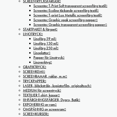
SCREENTRYCKSFÄRGER
Screentec T-Print Soft transparent screenfärg textil
Screentec Ecoline täckande screenfärg textil
Screentec T-print Lux Metallic screenfärg textil
Screentec Graphic opak screenfärg papper
Screentec Graphic transparent screenfärg papper
STARTPAKET & färgset
LINOTRYCK
Linofärg 59 ml
Linofärg 150 ml
Linofärg 250 ml
Linoplattor
Papper för Linotryck
Linoverktyg
GRAFIKTRYCK
SCREENKEMI
SCREENRAMAR, raklar, m.m
TRYCKPAPPER
LASER,-bläckstråle,-kopiatorfilm, oríginaltusch
MEDIUM för screentryck
TEXTILIER T-shirt, kassar
IINFÄRGNINGSFÄRGER, Dypro, Batik
EXPONERING av ram
OMSPÄNNIG av screenram
SCREENKURSER