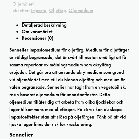
Oljemåleri
Etiketter:
Impasto
,
Oljefärg
,
Oljemedium
Detaljerad beskrivning
Om varumärket
Recensioner (0)
Sennelier Impastomedium för oljefärg. Medium för oljefärger
är väldigt begränsade, det är svårt till nästan omöjligt att få
samma repertoar av målningsmedium som akrylfärg
erbjuder. Det går bra att använda akrylmedium som grund
vid oljemåleriet men vill du blanda oljefärg och medium är
valen begränsade. Sennelier har tagit fram en vegetabilisk,
resin baserat oljemedium för impastoeffekter. Detta
oljemedium tillåter dig att arbeta fram olika tjocklekar och
lager tillsammans med oljefärgen. På så vis kan du skapa
impastoeffekter utan att slösa på oljefärgen. Tänk på att vid
tjocka lager finns det risk för krackelering.
Sennelier