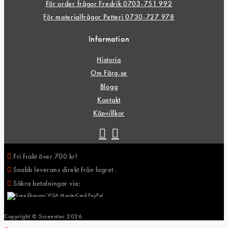
För order frågor Fredrik 0703-751 992
För materialfrågor Petteri 0730-727 978
Information
Historia
Om Färg.se
Blogg
Kontakt
Köpvillkor
Fri frakt över 700 kr!
Snabb leverans direkt från lagret .
Säkra betalningar via:
Copyright © Screentec
2026