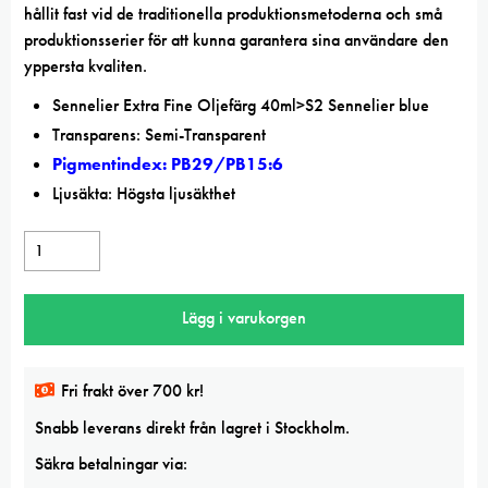
hållit fast vid de traditionella produktionsmetoderna och små
produktionsserier för att kunna garantera sina användare den
yppersta kvaliten.
Sennelier Extra Fine Oljefärg 40ml>S2 Sennelier blue
Transparens: Semi-Transparent
Pigmentindex: PB29/PB15:6
Ljusäkta: Högsta ljusäkthet
Sennelier
Sennelier
blue
Lägg i varukorgen
Extra
Fine
oljefärg
Fri frakt över 700 kr!
mängd
Snabb leverans direkt från lagret i Stockholm.
Säkra betalningar via: