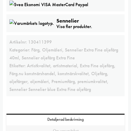
Sennelier
Visa fler produkter.
Artikelnr:
130411399
Kategorier:
Färg
,
Oljemåleri
,
Sennelier Extra Fine oljefärg
40ml
,
Sennelier oljefärg Extra Fine
Etiketter:
Artistkvalitet
,
artistmaterial
,
Extra Fine oljefärg
,
Färg.nu konstnärshandel
,
konstnärskvalitet
,
Oljefärg
,
oljefärger
,
oljemåleri
,
Premiumfärg
,
premiumkvalitet
,
Sennelier Sennelier blue Extra Fine oljefärg
Detaljerad beskrivning
Om varumärket