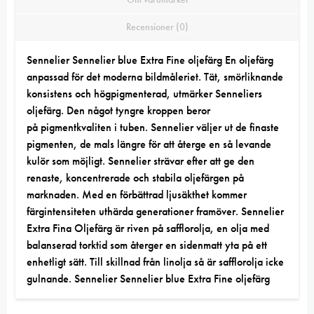
Recensioner (0)
Sennelier Sennelier blue Extra Fine oljefärg En oljefärg
anpassad för det moderna bildmåleriet. Tät, smörliknande
konsistens och högpigmenterad, utmärker
Senneliers
oljefärg
. Den något tyngre kroppen beror
på
pigmentkvaliten
i tuben. Sennelier väljer ut de finaste
pigmenten, de mals längre för att återge en så levande
kulör som möjligt. Sennelier strävar efter att ge den
renaste, koncentrerade och stabila oljefärgen på
marknaden. Med en förbättrad ljusäkthet kommer
färgintensiteten uthärda generationer framöver. Sennelier
Extra Fina Oljefärg är riven på safflorolja, en olja med
balanserad torktid som återger en sidenmatt yta på ett
enhetligt sätt. Till skillnad från linolja så är safflorolja icke
gulnande. Sennelier Sennelier blue Extra Fine oljefärg