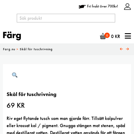
Fri frakt över 700kr!
N
0
0
KR
Farg.nu
>
Skål för tuschrivning
Skål för tuschrivning
69
KR
Riv eget flytande tusch som man gjorde förr. Tillsätt kolpulver
eller krossat kol / pigment. Gnugga stången mot stenen, späd
med destillerat vatten. Destillerat vatten används för att färgen