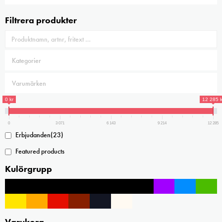
Filtrera produkter
0 kr
12 285 k
0
3 071
6 143
9 214
12 285
Erbjudanden
(23)
Featured products
Kulörgrupp
Varukorg