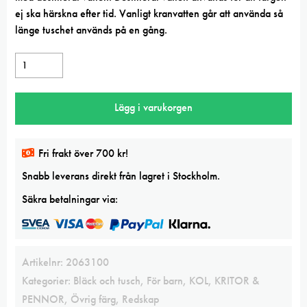
ej ska härskna efter tid. Vanligt kranvatten går att använda så
länge tuschet används på en gång.
Skål
för
tuschrivning
Lägg i varukorgen
mängd
Fri frakt över 700 kr!
Snabb leverans direkt från lagret i Stockholm.
Säkra betalningar via:
Artikelnr:
2063100
Kategorier:
Bläck och tusch
,
För barn
,
KOL, KRITOR &
PENNOR
,
Övrig färg
,
Redskap