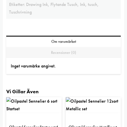
Etiketter:
Drawing Ink
,
Flytande Tusch
,
Ink
,
tusch
,
Tuschrivning
Om varumärket
Recensioner (0)
Inget varumärke angivet.
Vi Gillar Även
Oilpastel Sennelier Starter set 6
Oilpastel Sennelier Metallic set