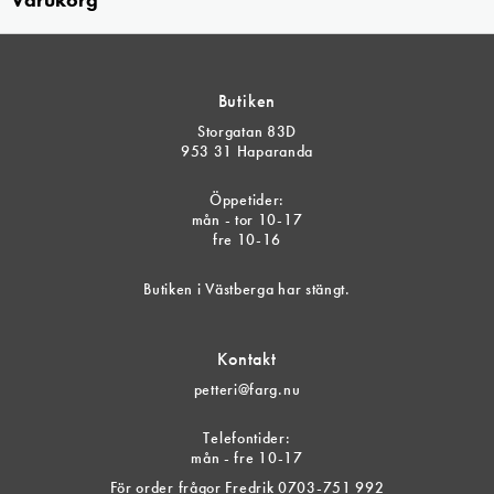
Butiken
Storgatan 83D
953 31 Haparanda
Öppetider:
mån - tor 10-17
fre 10-16
Butiken i Västberga har stängt.
Kontakt
petteri@farg.nu
Telefontider:
mån - fre 10-17
För order frågor Fredrik 0703-751 992