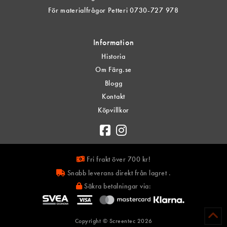
För materialfrågor Petteri 0730-727 978
Information
Historia
Om Färg.se
Blogg
Kontakt
Köpvillkor
Fri frakt över 700 kr!
Snabb leverans direkt från lagret .
Säkra betalningar via:
Copyright © Screentec
2026