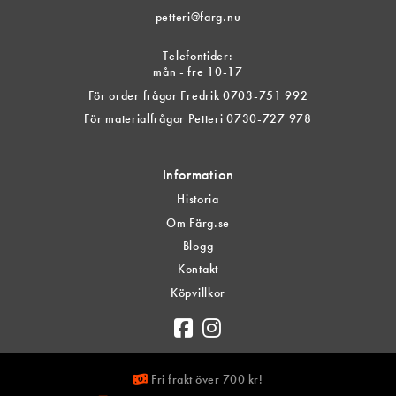
petteri@farg.nu
Telefontider:
mån - fre 10-17
För order frågor Fredrik 0703-751 992
För materialfrågor Petteri 0730-727 978
Information
Historia
Om Färg.se
Blogg
Kontakt
Köpvillkor
Fri frakt över 700 kr!