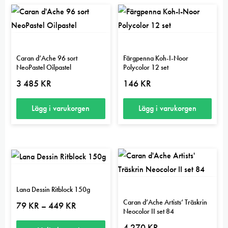
Caran d’Ache 96 sort
Färgpenna Koh-I-Noor
NeoPastel Oilpastel
Polycolor 12 set
3 485
KR
146
KR
Lägg i varukorgen
Lägg i varukorgen
Lana Dessin Ritblock 150g
Caran d’Ache Artists’ Träskrin
Prisintervall:
79
KR
449
KR
–
Neocolor II set 84
79 kr
till
4 270
KR