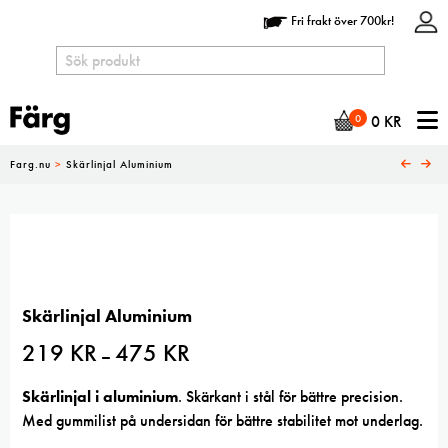
Fri frakt över 700kr!
N
0
0
KR
Farg.nu
>
Skärlinjal Aluminium
Skärlinjal Aluminium
219
KR
475
KR
Prisintervall:
–
219 kr
till
475 kr
Skärlinjal i aluminium
. Skärkant i stål för bättre precision.
Med gummilist på undersidan för bättre stabilitet mot underlag.