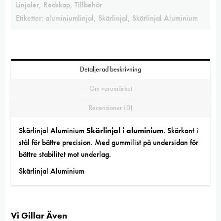
Linjaler
,
Redskap
,
Tillbehör
Etiketter:
aluminiumlinjal
,
Skärlinjal
,
Skärlinjal Aluminium
Detaljerad beskrivning
Om varumärket
Recensioner (0)
Skärlinjal Aluminium
Skärlinjal i aluminium
. Skärkant i
stål för bättre precision. Med gummilist på undersidan för
bättre stabilitet mot underlag.
Skärlinjal Aluminium
Vi Gillar Även