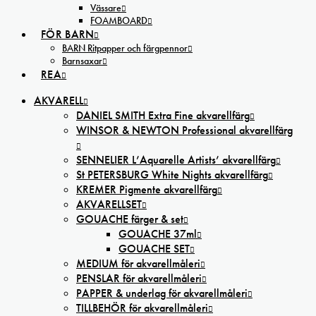
Vässare
FOAMBOARD
FÖR BARN
BARN Ritpapper och färgpennor
Barnsaxar
REA
AKVARELL
DANIEL SMITH Extra Fine akvarellfärg
WINSOR & NEWTON Professional akvarellfärg
SENNELIER L’Aquarelle Artists’ akvarellfärg
St PETERSBURG White Nights akvarellfärg
KREMER Pigmente akvarellfärg
AKVARELLSET
GOUACHE färger & set
GOUACHE 37ml
GOUACHE SET
MEDIUM för akvarellmåleri
PENSLAR för akvarellmåleri
PAPPER & underlag för akvarellmåleri
TILLBEHÖR för akvarellmåleri