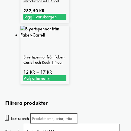
introductionset 12 sort
282,50
KR
Lägg i varukorgen
Blyertspennor från Faber-
Castell och Kooh-I-Noor
Prisintervall:
12
KR
–
17
KR
12 kr
Välj alternativ
Den
till
här
17 kr
produkten
Filtrera produkter
har
flera
varianter.
Text search
De
olika