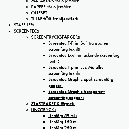
MÅLARDUK för oljemåleri
PAPPER för oljemåleri
OLJESET
TILLBEHÖR för oljemåleri
STAFFLIER
SCREENTEC
SCREENTRYCKSFÄRGER
Screentec T-Print Soft transparent
screenfärg textil
Screentec Ecoline täckande screenfärg
textil
Screentec T-print Lux Metallic
screenfärg textil
Screentec Graphic opak screenfärg
papper
Screentec Graphic transparent
screenfärg papper
STARTPAKET & färgset
LINOTRYCK
Linofärg 59 ml
Linofärg 150 ml
Linofärg 250 ml