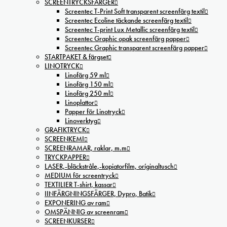
SCREENTRYCKSFÄRGER
Screentec T-Print Soft transparent screenfärg textil
Screentec Ecoline täckande screenfärg textil
Screentec T-print Lux Metallic screenfärg textil
Screentec Graphic opak screenfärg papper
Screentec Graphic transparent screenfärg papper
STARTPAKET & färgset
LINOTRYCK
Linofärg 59 ml
Linofärg 150 ml
Linofärg 250 ml
Linoplattor
Papper för Linotryck
Linoverktyg
GRAFIKTRYCK
SCREENKEMI
SCREENRAMAR, raklar, m.m
TRYCKPAPPER
LASER,-bläckstråle,-kopiatorfilm, oríginaltusch
MEDIUM för screentryck
TEXTILIER T-shirt, kassar
IINFÄRGNINGSFÄRGER, Dypro, Batik
EXPONERING av ram
OMSPÄNNIG av screenram
SCREENKURSER