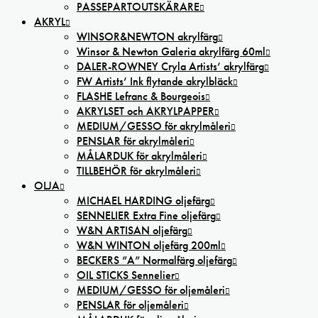
PASSEPARTOUTSKÄRARE
AKRYL
WINSOR&NEWTON akrylfärg
Winsor & Newton Galeria akrylfärg 60ml
DALER-ROWNEY Cryla Artists’ akrylfärg
FW Artists’ Ink flytande akrylbläck
FLASHE Lefranc & Bourgeois
AKRYLSET och AKRYLPAPPER
MEDIUM/GESSO för akrylmåleri
PENSLAR för akrylmåleri
MÅLARDUK för akrylmåleri
TILLBEHÖR för akrylmåleri
OLJA
MICHAEL HARDING oljefärg
SENNELIER Extra Fine oljefärg
W&N ARTISAN oljefärg
W&N WINTON oljefärg 200ml
BECKERS ”A” Normalfärg oljefärg
OIL STICKS Sennelier
MEDIUM/GESSO för oljemåleri
PENSLAR för oljemåleri