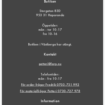
Butiken
Storgatan 83D
953 31 Haparanda
Öppetider:
mån - tor 10-17
fre 10-16
Butiken i Västberga har stängt.
Kontakt
petteri@farg.nu
Telefontider:
mån - fre 10-17
För order frågor Fredrik 0703-751 992
För materialfrågor Petteri 0730-727 978
Information