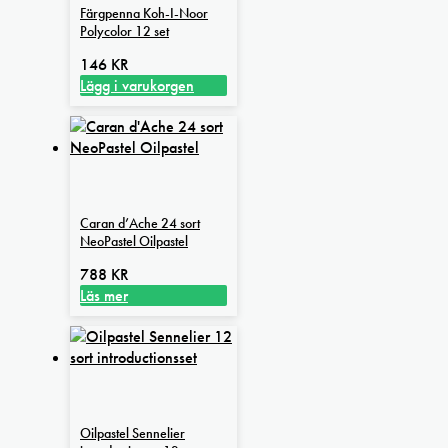
Färgpenna Koh-I-Noor
Polycolor 12 set
146
KR
Lägg i varukorgen
Caran d’Ache 24 sort
NeoPastel Oilpastel
788
KR
Läs mer
Oilpastel Sennelier