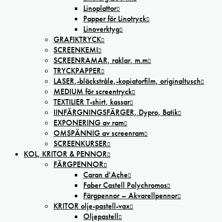
Linoplattor
Papper för Linotryck
Linoverktyg
GRAFIKTRYCK
SCREENKEMI
SCREENRAMAR, raklar, m.m
TRYCKPAPPER
LASER,-bläckstråle,-kopiatorfilm, oríginaltusch
MEDIUM för screentryck
TEXTILIER T-shirt, kassar
IINFÄRGNINGSFÄRGER, Dypro, Batik
EXPONERING av ram
OMSPÄNNIG av screenram
SCREENKURSER
KOL, KRITOR & PENNOR
FÄRGPENNOR
Caran d’Ache
Faber Castell Polychromos
Färgpennor – Akvarellpennor
KRITOR olje-pastell-vax
Oljepastell