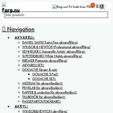
0
0
KR
Fri frakt över 700kr!
Navigation
AKVARELL
DANIEL SMITH Extra Fine akvarellfärg
WINSOR & NEWTON Professional akvarellfärg
SENNELIER L’Aquarelle Artists’ akvarellfärg
St PETERSBURG White Nights akvarellfärg
KREMER Pigmente akvarellfärg
AKVARELLSET
GOUACHE färger & set
GOUACHE 37ml
GOUACHE SET
MEDIUM för akvarellmåleri
PENSLAR för akvarellmåleri
PAPPER & underlag för akvarellmåleri
TILLBEHÖR för akvarellmåleri
PASSEPARTOUTSKÄRARE
AKRYL
WINSOR&NEWTON akrylfärg