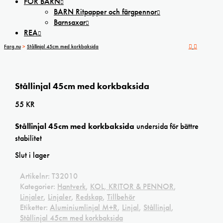
FÖR BARN
BARN Ritpapper och färgpennor
Barnsaxar
REA
Farg.nu
>
Stållinjal 45cm med korkbaksida
Stållinjal 45cm med korkbaksida
55
KR
Stållinjal 45cm med korkbaksida
undersida för bättre
stabilitet
Slut i lager
Artikelnr:
T32010
Kategorier:
Hantverk
,
KOL, KRITOR & PENNOR
,
Linjaler
,
Linjaler
,
Redskap
,
Tillbehör
Etiketter:
Aluminiumlinjal M+R
,
Linjal
,
Stållinjal
,
Stållinjal 45cm med korkbaksida