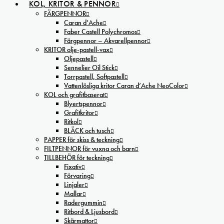
KOL, KRITOR & PENNOR
FÄRGPENNOR
Caran d’Ache
Faber Castell Polychromos
Färgpennor – Akvarellpennor
KRITOR olje-pastell-vax
Oljepastell
Sennelier Oil Stick
Torrpastell, Softpastell
Vattenlösliga kritor Caran d’Ache NeoColor
KOL och grafitbaserat
Blyertspennor
Grafitkritor
Ritkol
BLÄCK och tusch
PAPPER för skiss & teckning
FILTPENNOR för vuxna och barn
TILLBEHÖR för teckning
Fixativ
Förvaring
Linjaler
Mallar
Radergummin
Ritbord & Ljusbord
Skärmattor