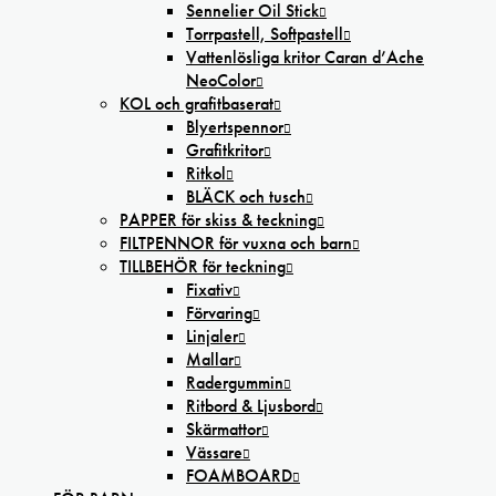
Sennelier Oil Stick
Torrpastell, Softpastell
Vattenlösliga kritor Caran d’Ache
NeoColor
KOL och grafitbaserat
Blyertspennor
Grafitkritor
Ritkol
BLÄCK och tusch
PAPPER för skiss & teckning
FILTPENNOR för vuxna och barn
TILLBEHÖR för teckning
Fixativ
Förvaring
Linjaler
Mallar
Radergummin
Ritbord & Ljusbord
Skärmattor
Vässare
FOAMBOARD