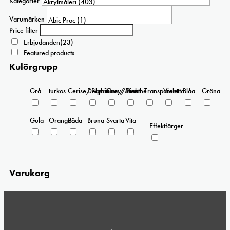
Kategorier
alternativen
kan
Varumärken
väljas
Price filter
på
Erbjudanden
(23)
produktsidan
Featured products
Kulörgrupp
Grå
turkos
Cerise/Paprika
Delphinium/Menthe
Grey/Pink
Rosa
Transparent
Violetta
Blåa
Gröna
Gula
Orangea
Röda
Bruna
Svarta
Vita
Effektfärger
Varukorg