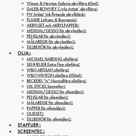
Winsor & Newton Galeria akrylfärg 60ml
DALER-ROWNEY Cryla Artists’ akrylfärg
FW Artists’ Ink flytande akrylbläck
FLASHE Lefranc & Bourgeois
AKRYLSET och AKRYLPAPPER
MEDIUM/GESSO för akrylmåleri
PENSLAR för akrylmåleri
MÅLARDUK för akrylmåleri
TILLBEHÖR för akrylmåleri
OLJA
MICHAEL HARDING oljefärg
SENNELIER Extra Fine oljefärg
W&N ARTISAN oljefärg
W&N WINTON oljefärg 200ml
BECKERS ”A” Normalfärg oljefärg
OIL STICKS Sennelier
MEDIUM/GESSO för oljemåleri
PENSLAR för oljemåleri
MÅLARDUK för oljemåleri
PAPPER för oljemåleri
OLJESET
TILLBEHÖR för oljemåleri
STAFFLIER
SCREENTEC