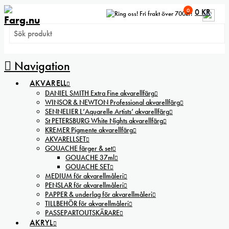
0
0
KR
Fri frakt över 700kr!
Navigation
AKVARELL
DANIEL SMITH Extra Fine akvarellfärg
WINSOR & NEWTON Professional akvarellfärg
SENNELIER L’Aquarelle Artists’ akvarellfärg
St PETERSBURG White Nights akvarellfärg
KREMER Pigmente akvarellfärg
AKVARELLSET
GOUACHE färger & set
GOUACHE 37ml
GOUACHE SET
MEDIUM för akvarellmåleri
PENSLAR för akvarellmåleri
PAPPER & underlag för akvarellmåleri
TILLBEHÖR för akvarellmåleri
PASSEPARTOUTSKÄRARE
AKRYL