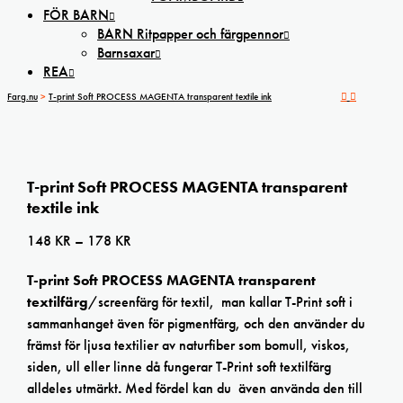
FÖR BARN
BARN Ritpapper och färgpennor
Barnsaxar
REA
Farg.nu
>
T-print Soft PROCESS MAGENTA transparent textile ink
T-print Soft PROCESS MAGENTA transparent
textile ink
Prisintervall:
148
KR
–
178
KR
148 kr
T-print Soft PROCESS MAGENTA transparent
till
textilfärg
/screenfärg för textil, man kallar T-Print soft i
178 kr
sammanhanget även för pigmentfärg, och den använder du
främst för ljusa textilier av naturfiber som bomull, viskos,
siden, ull eller linne då fungerar T-Print soft textilfärg
alldeles utmärkt
.
Med fördel kan du även använda den till