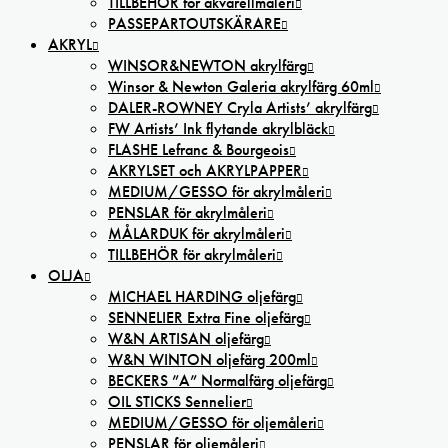
TILLBEHÖR för akvarellmåleri
PASSEPARTOUTSKÄRARE
AKRYL
WINSOR&NEWTON akrylfärg
Winsor & Newton Galeria akrylfärg 60ml
DALER-ROWNEY Cryla Artists’ akrylfärg
FW Artists’ Ink flytande akrylbläck
FLASHE Lefranc & Bourgeois
AKRYLSET och AKRYLPAPPER
MEDIUM/GESSO för akrylmåleri
PENSLAR för akrylmåleri
MÅLARDUK för akrylmåleri
TILLBEHÖR för akrylmåleri
OLJA
MICHAEL HARDING oljefärg
SENNELIER Extra Fine oljefärg
W&N ARTISAN oljefärg
W&N WINTON oljefärg 200ml
BECKERS ”A” Normalfärg oljefärg
OIL STICKS Sennelier
MEDIUM/GESSO för oljemåleri
PENSLAR för oljemåleri