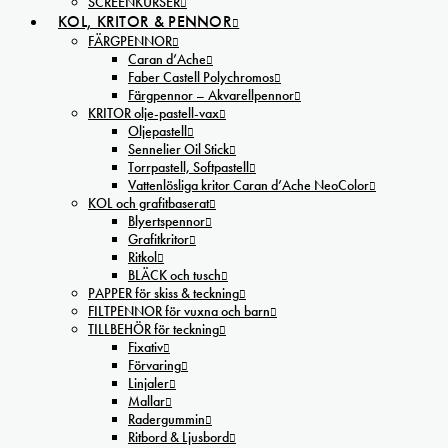
SCREENKURSER
KOL, KRITOR & PENNOR
FÄRGPENNOR
Caran d’Ache
Faber Castell Polychromos
Färgpennor – Akvarellpennor
KRITOR olje-pastell-vax
Oljepastell
Sennelier Oil Stick
Torrpastell, Softpastell
Vattenlösliga kritor Caran d’Ache NeoColor
KOL och grafitbaserat
Blyertspennor
Grafitkritor
Ritkol
BLÄCK och tusch
PAPPER för skiss & teckning
FILTPENNOR för vuxna och barn
TILLBEHÖR för teckning
Fixativ
Förvaring
Linjaler
Mallar
Radergummin
Ritbord & Ljusbord