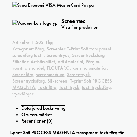
Screentec
Visa fler produkter.
Artikelnr:
T-503-1kg
Kategorier:
Färg
,
Screentec T-Print Soft transparent
screenfärg textil
,
Screentryck
,
Screentrycksfärg
Etiketter:
Artistkvalitet
,
artistmaterial
,
Färg.nu
konstnärshandel
,
FLOUFÄRG
,
konstnärsmaterial
,
Screenfärg
,
screenmedium
,
Screentryck
,
Screentrycksfärg
,
Silkscreen
,
T-print Soft PROCESS
MAGENTA
,
Textilfärg
,
Textiltryck
,
textiltrycksfärg
,
tryckfärger
Detaljerad beskrivning
Om varumärket
Recensioner (0)
T-print Soft PROCESS MAGENTA transparent textilfärg för