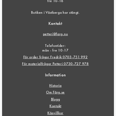
fre 10-16
Butiken i Västberga har stängt.
Kontakt
petteri@farg.nu
Telefontider:
mån - fre 10-17
För order frågor Fredrik 0703-751 992
För materialfrågor Petteri 0730-727 978
Information
Historia
Om Färg.se
Blogg
Kontakt
Köpvillkor