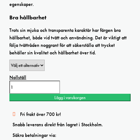
egenskaper.
Bra hållbarhet
Trots sin mjuka och transparenta karaktär har färgen bra
hållbarhet, både vid tvätt och användning. Det är viktigt att
följa tvättråden noggrant för att säkerställa att trycket
behåller sin kvalitet och hållbarhet över tid.
Nollställ
T-
print
Soft
Lägg i varukorgen
PROCESS
MAGENTA
transparent
Fri frakt över 700 kr!
textile
ink
Snabb leverans direkt från lagret i Stockholm.
mängd
Säkra betalningar via: