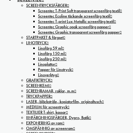
SCREENTRYCKSFÄRGER
Screentec T-Print Soft transparent screenfärg textil
Screentec Ecoline täckande screenfärg textil
Screentec T-print Lux Metallic screenfärg textil
Screentec Graphic opak screenfärg papper
Screentec Graphic transparent screenfärg papper
STARTPAKET & färgset
LINOTRYCK
Linofärg 59 ml
Linofärg 150 ml
Linofärg 250 ml
Linoplattor
Papper för Linotryck
Linoverktyg
GRAFIKTRYCK
SCREENKEMI
SCREENRAMAR, raklar, m.m
TRYCKPAPPER
LASER,-bläckstråle,-kopiatorfilm, oríginaltusch
MEDIUM för screentryck
TEXTILIER T-shirt, kassar
IINFÄRGNINGSFÄRGER, Dypro, Batik
EXPONERING av ram
OMSPÄNNIG av screenram