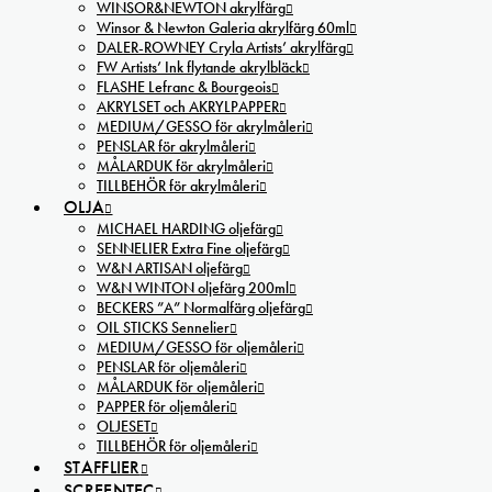
WINSOR&NEWTON akrylfärg
Winsor & Newton Galeria akrylfärg 60ml
DALER-ROWNEY Cryla Artists’ akrylfärg
FW Artists’ Ink flytande akrylbläck
FLASHE Lefranc & Bourgeois
AKRYLSET och AKRYLPAPPER
MEDIUM/GESSO för akrylmåleri
PENSLAR för akrylmåleri
MÅLARDUK för akrylmåleri
TILLBEHÖR för akrylmåleri
OLJA
MICHAEL HARDING oljefärg
SENNELIER Extra Fine oljefärg
W&N ARTISAN oljefärg
W&N WINTON oljefärg 200ml
BECKERS ”A” Normalfärg oljefärg
OIL STICKS Sennelier
MEDIUM/GESSO för oljemåleri
PENSLAR för oljemåleri
MÅLARDUK för oljemåleri
PAPPER för oljemåleri
OLJESET
TILLBEHÖR för oljemåleri
STAFFLIER
SCREENTEC