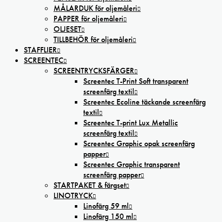
MÅLARDUK för oljemåleri
PAPPER för oljemåleri
OLJESET
TILLBEHÖR för oljemåleri
STAFFLIER
SCREENTEC
SCREENTRYCKSFÄRGER
Screentec T-Print Soft transparent
screenfärg textil
Screentec Ecoline täckande screenfärg
textil
Screentec T-print Lux Metallic
screenfärg textil
Screentec Graphic opak screenfärg
papper
Screentec Graphic transparent
screenfärg papper
STARTPAKET & färgset
LINOTRYCK
Linofärg 59 ml
Linofärg 150 ml