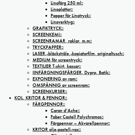
Linofärg 250 ml
Linoplattor
Papper för Linotryck
Linoverktyg
GRAFIKTRYCK
SCREENKEMI
SCREENRAMAR, raklar, m.m
TRYCKPAPPER
LASER,-bläckstråle,-kopiatorfilm, oríginaltusch
MEDIUM för screentryck
TEXTILIER T-shirt, kassar
IINFÄRGNINGSFÄRGER, Dypro, Batik
EXPONERING av ram
OMSPÄNNIG av screenram
SCREENKURSER
KOL, KRITOR & PENNOR
FÄRGPENNOR
Caran d’Ache
Faber Castell Polychromos
Färgpennor – Akvarellpennor
KRITOR olje-pastell-vax