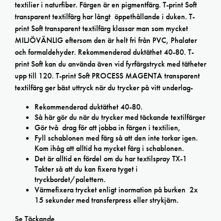
textilier i naturfiber. Färgen är en pigmentfärg. T-print Soft
transparent textilfärg har långt öppethållande i duken. T-
print Soft transparent textilfärg klassar man som mycket
MILJÖVÄNLIG eftersom den är helt fri från PVC, Phalater
och formaldehyder. Rekommenderad duktäthet 40-80. T-
print Soft kan du använda även vid fyrfärgstryck med tätheter
upp till 120. T-print Soft PROCESS MAGENTA transparent
textilfärg ger bäst uttryck när du trycker på vitt underlag-
Rekommenderad duktäthet 40-80.
Så här gör du när du trycker med täckande textilfärger
Gör två drag för att jobba in färgen i textilien,
Fyll schablonen med färg så att den inte torkar igen.
Kom ihåg att alltid ha mycket färg i schablonen.
Det är alltid en fördel om du har textilspray TX-1
Takter så att du kan fixera tyget i
tryckbordet/palettern.
Värmefixera trycket enligt inormation på burken 2x
15 sekunder med transferpress eller strykjärn.
Se Täckande