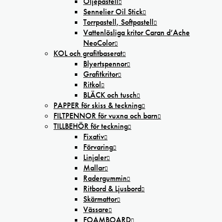
Oljepastell
Sennelier Oil Stick
Torrpastell, Softpastell
Vattenlösliga kritor Caran d’Ache
NeoColor
KOL och grafitbaserat
Blyertspennor
Grafitkritor
Ritkol
BLÄCK och tusch
PAPPER för skiss & teckning
FILTPENNOR för vuxna och barn
TILLBEHÖR för teckning
Fixativ
Förvaring
Linjaler
Mallar
Radergummin
Ritbord & Ljusbord
Skärmattor
Vässare
FOAMBOARD