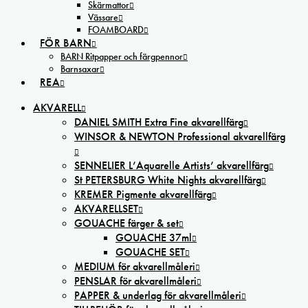
Skärmattor
Vässare
FOAMBOARD
FÖR BARN
BARN Ritpapper och färgpennor
Barnsaxar
REA
AKVARELL
DANIEL SMITH Extra Fine akvarellfärg
WINSOR & NEWTON Professional akvarellfärg
SENNELIER L’Aquarelle Artists’ akvarellfärg
St PETERSBURG White Nights akvarellfärg
KREMER Pigmente akvarellfärg
AKVARELLSET
GOUACHE färger & set
GOUACHE 37ml
GOUACHE SET
MEDIUM för akvarellmåleri
PENSLAR för akvarellmåleri
PAPPER & underlag för akvarellmåleri