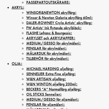
PASSEPARTOUTSKÄRARE
AKRYL
WINSOR&NEWTON akrylfärg
Winsor & Newton Galeria akrylfärg 60ml
DALER-ROWNEY Cryla Artists’ akrylfärg
FW Artists’ Ink flytande akrylbläck
FLASHE Lefranc & Bourgeois
AKRYLSET och AKRYLPAPPER
MEDIUM/GESSO för akrylmåleri
PENSLAR för akrylmåleri
MÅLARDUK för akrylmåleri
TILLBEHÖR för akrylmåleri
OLJA
MICHAEL HARDING oljefärg
SENNELIER Extra Fine oljefärg
W&N ARTISAN oljefärg
W&N WINTON oljefärg 200ml
BECKERS ”A” Normalfärg oljefärg
OIL STICKS Sennelier
MEDIUM/GESSO för oljemåleri
PENSLAR för oljemåleri