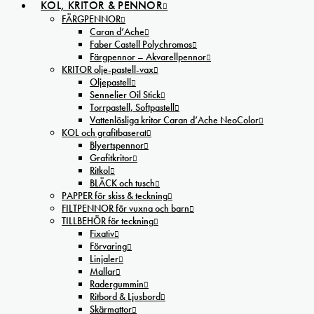
KOL, KRITOR & PENNOR
FÄRGPENNOR
Caran d’Ache
Faber Castell Polychromos
Färgpennor – Akvarellpennor
KRITOR olje-pastell-vax
Oljepastell
Sennelier Oil Stick
Torrpastell, Softpastell
Vattenlösliga kritor Caran d’Ache NeoColor
KOL och grafitbaserat
Blyertspennor
Grafitkritor
Ritkol
BLÄCK och tusch
PAPPER för skiss & teckning
FILTPENNOR för vuxna och barn
TILLBEHÖR för teckning
Fixativ
Förvaring
Linjaler
Mallar
Radergummin
Ritbord & Ljusbord
Skärmattor