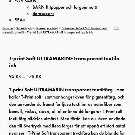
FÖR BARN
BARN Ritpapper och färgpennor
Barnsaxar
REA
Farg.nu
>
Screentryck
>
Screentrycksfärg
>
Screentec T-Print Soft transparent
screenfärg textil
>
T-print Soft ULTRAMARINE transparent textile ink
T-print Soft ULTRAMARINE transparent textile
ink
Prisintervall:
95
KR
–
178
KR
95 kr
T-print Soft ULTRAMARIN transparent textilfärg
. man
till
kallar T-Print soft i sammanhanget även för pigmentfärg, och
178 kr
den använder du främst för ljusa textilier av naturfiber som
bomull, viskos, siden, ull eller linne då fungerar T-Print soft
textilfärg alldeles utmärkt
.
Med fördel kan du även använda
den till övertryck med flera färger för att uppnå ett stort antal
nyanser. T-Print Soft transparent tryckfärg kan du blanda för