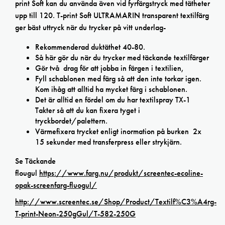
print Soft kan du använda även vid fyrfärgstryck med tätheter
upp till 120. T-print Soft ULTRAMARIN transparent textilfärg
ger bäst uttryck när du trycker på vitt underlag-
Rekommenderad duktäthet 40-80.
Så här gör du när du trycker med täckande textilfärger
Gör två drag för att jobba in färgen i textilien,
Fyll schablonen med färg så att den inte torkar igen.
Kom ihåg att alltid ha mycket färg i schablonen.
Det är alltid en fördel om du har textilspray TX-1
Takter så att du kan fixera tyget i
tryckbordet/palettern.
Värmefixera trycket enligt inormation på burken 2x
15 sekunder med transferpress eller strykjärn.
Se Täckande
flougul
https://www.farg.nu/produkt/screentec-ecoline-
opak-screenfarg-fluogul/
http://www.screentec.se/Shop/Product/Textilf%C3%A4rg-
T-print-Neon-250gGul/T-582-250G