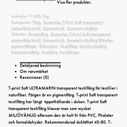
Visa fler produkter.
Artikelnr:
T-280-1kg
Kategorier:
Färg
,
Screentec T-Print Soft transparent
screenfärg textil
,
Screentryck
,
Screentrycksfärg
Etiketter:
Screenfärg
,
Screentec T-Print Soft transparent
screenfärg textil
,
Screentryck
,
Screentrycksfärg Etiketter:
pigmentfärger
,
Silkscreen
,
Textilfärg
,
textiltrycksfärg
,
transparentfärg
,
tryckfärg
,
tryckfärger
Detaljerad beskrivning
Om varumärket
Recensioner (0)
T-print Soft ULTRAMARIN transparent textilfärg för textilier i
naturfiber. Färgen är en pigmentfärg. T-print Soft transparent
textilfärg har långt öppethållande i duken. T-print Soft
transparent textilfärg klassar man som mycket
MILJÖVÄNLIG eftersom den är helt fri från PVC, Phalater
och formaldehyder. Rekommenderad duktäthet 40-80. T-