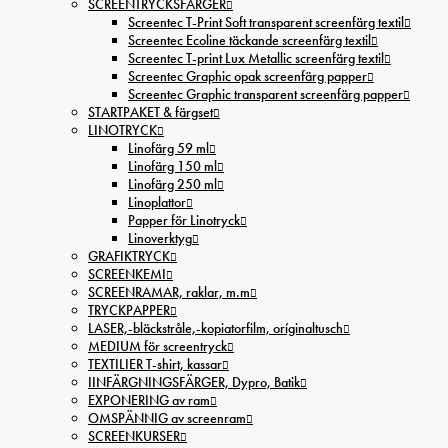
SCREENTRYCKSFÄRGER
Screentec T-Print Soft transparent screenfärg textil
Screentec Ecoline täckande screenfärg textil
Screentec T-print Lux Metallic screenfärg textil
Screentec Graphic opak screenfärg papper
Screentec Graphic transparent screenfärg papper
STARTPAKET & färgset
LINOTRYCK
Linofärg 59 ml
Linofärg 150 ml
Linofärg 250 ml
Linoplattor
Papper för Linotryck
Linoverktyg
GRAFIKTRYCK
SCREENKEMI
SCREENRAMAR, raklar, m.m
TRYCKPAPPER
LASER,-bläckstråle,-kopiatorfilm, oríginaltusch
MEDIUM för screentryck
TEXTILIER T-shirt, kassar
IINFÄRGNINGSFÄRGER, Dypro, Batik
EXPONERING av ram
OMSPÄNNIG av screenram
SCREENKURSER