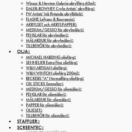
Winsor & Newton Galeria akrylfärg 60ml
DALER-ROWNEY Cryla Artists’ akrylfärg
FW Artists’ Ink flytande akrylbläck
FLASHE Lefranc & Bourgeois
AKRYLSET och AKRYLPAPPER
MEDIUM/GESSO för akrylmåleri
PENSLAR för akrylmåleri
MÅLARDUK för akrylmåleri
TILLBEHÖR för akrylmåleri
OLJA
MICHAEL HARDING oljefärg
SENNELIER Extra Fine oljefärg
W&N ARTISAN oljefärg
W&N WINTON oljefärg 200ml
BECKERS ”A” Normalfärg oljefärg
OIL STICKS Sennelier
MEDIUM/GESSO för oljemåleri
PENSLAR för oljemåleri
MÅLARDUK för oljemåleri
PAPPER för oljemåleri
OLJESET
TILLBEHÖR för oljemåleri
STAFFLIER
SCREENTEC