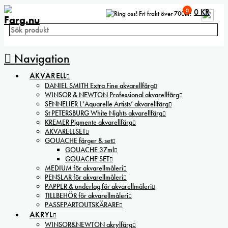
0
0
KR
Fri frakt över 700kr!
Navigation
AKVARELL
DANIEL SMITH Extra Fine akvarellfärg
WINSOR & NEWTON Professional akvarellfärg
SENNELIER L’Aquarelle Artists’ akvarellfärg
St PETERSBURG White Nights akvarellfärg
KREMER Pigmente akvarellfärg
AKVARELLSET
GOUACHE färger & set
GOUACHE 37ml
GOUACHE SET
MEDIUM för akvarellmåleri
PENSLAR för akvarellmåleri
PAPPER & underlag för akvarellmåleri
TILLBEHÖR för akvarellmåleri
PASSEPARTOUTSKÄRARE
AKRYL
WINSOR&NEWTON akrylfärg