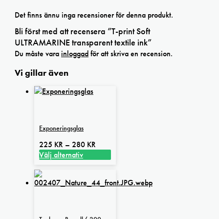
Det finns ännu inga recensioner för denna produkt.
Bli först med att recensera ”T-print Soft
ULTRAMARINE transparent textile ink”
Du måste vara
inloggad
för att skriva en recension.
Vi gillar även
Exponeringsglas
Prisintervall:
225
KR
–
280
KR
225 kr
Välj alternativ
Den
till
här
280 kr
produkten
har
flera
varianter.