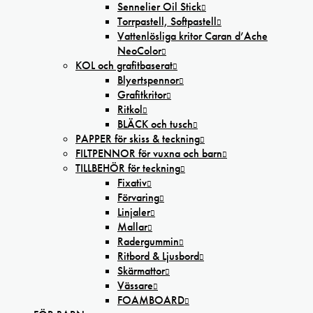
Sennelier Oil Stick
Torrpastell, Softpastell
Vattenlösliga kritor Caran d’Ache
NeoColor
KOL och grafitbaserat
Blyertspennor
Grafitkritor
Ritkol
BLÄCK och tusch
PAPPER för skiss & teckning
FILTPENNOR för vuxna och barn
TILLBEHÖR för teckning
Fixativ
Förvaring
Linjaler
Mallar
Radergummin
Ritbord & Ljusbord
Skärmattor
Vässare
FOAMBOARD