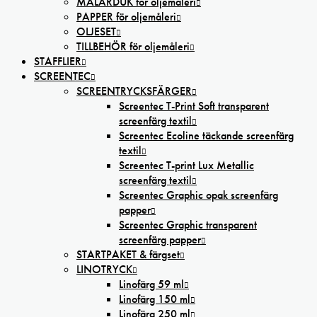
MÅLARDUK för oljemåleri
PAPPER för oljemåleri
OLJESET
TILLBEHÖR för oljemåleri
STAFFLIER
SCREENTEC
SCREENTRYCKSFÄRGER
Screentec T-Print Soft transparent
screenfärg textil
Screentec Ecoline täckande screenfärg
textil
Screentec T-print Lux Metallic
screenfärg textil
Screentec Graphic opak screenfärg
papper
Screentec Graphic transparent
screenfärg papper
STARTPAKET & färgset
LINOTRYCK
Linofärg 59 ml
Linofärg 150 ml
Linofärg 250 ml