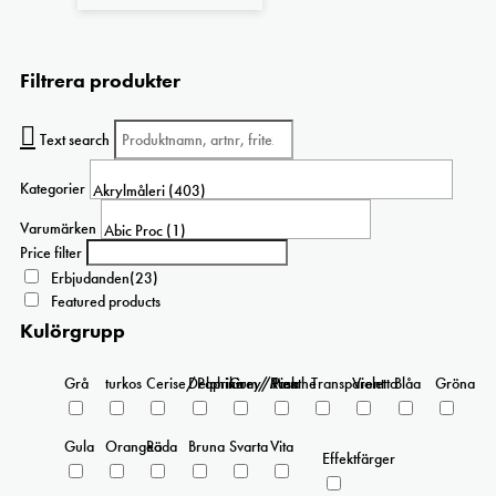
väljas
på
produktsidan
Filtrera produkter
Text search
Kategorier
Varumärken
Price filter
Erbjudanden
(23)
Featured products
Kulörgrupp
Grå
turkos
Cerise/Paprika
Delphinium/Menthe
Grey/Pink
Rosa
Transparent
Violetta
Blåa
Gröna
Gula
Orangea
Röda
Bruna
Svarta
Vita
Effektfärger