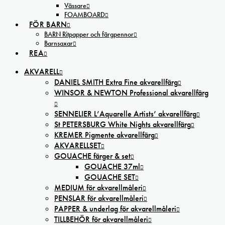
Vässare
FOAMBOARD
FÖR BARN
BARN Ritpapper och färgpennor
Barnsaxar
REA
AKVARELL
DANIEL SMITH Extra Fine akvarellfärg
WINSOR & NEWTON Professional akvarellfärg
SENNELIER L’Aquarelle Artists’ akvarellfärg
St PETERSBURG White Nights akvarellfärg
KREMER Pigmente akvarellfärg
AKVARELLSET
GOUACHE färger & set
GOUACHE 37ml
GOUACHE SET
MEDIUM för akvarellmåleri
PENSLAR för akvarellmåleri
PAPPER & underlag för akvarellmåleri
TILLBEHÖR för akvarellmåleri