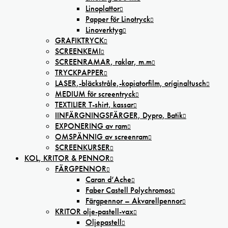
Linoplattor
Papper för Linotryck
Linoverktyg
GRAFIKTRYCK
SCREENKEMI
SCREENRAMAR, raklar, m.m
TRYCKPAPPER
LASER,-bläckstråle,-kopiatorfilm, oríginaltusch
MEDIUM för screentryck
TEXTILIER T-shirt, kassar
IINFÄRGNINGSFÄRGER, Dypro, Batik
EXPONERING av ram
OMSPÄNNIG av screenram
SCREENKURSER
KOL, KRITOR & PENNOR
FÄRGPENNOR
Caran d’Ache
Faber Castell Polychromos
Färgpennor – Akvarellpennor
KRITOR olje-pastell-vax
Oljepastell