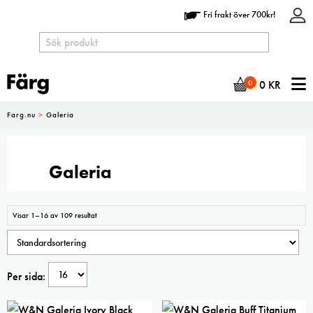
Fri frakt över 700kr!
N
0
0
KR
Farg.nu
>
Galeria
Galeria
Visar 1–16 av 109 resultat
Per sida: