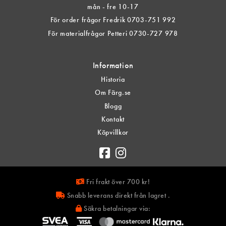
mån - fre 10-17
För order frågor Fredrik 0703-751 992
För materialfrågor Petteri 0730-727 978
Information
Historia
Om Färg.se
Blogg
Kontakt
Köpvillkor
Fri frakt över 700 kr!
Snabb leverans direkt från lagret .
Säkra betalningar via: