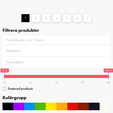
1
2
3
4
5
6
7
Filtrera produkter
55 kr
208 kr
55
93
132
170
208
Featured products
Kulörgrupp