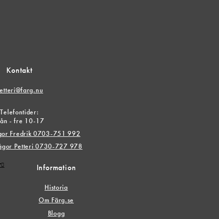
Kontakt
etteri@farg.nu
Telefontider:
ån - fre 10-17
ågor Fredrik 0703-751 992
rågor Petteri 0730-727 978
r
Information
Historia
Om Färg.se
Blogg