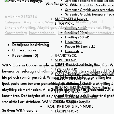
Screentec Ecoline täckande screenf
Visa fler produkter.
Screentec T-print Lux Metallic scree
Screentec Graphic opak screenfär
Screentec Graphic transparent sc
Artikelnr:
2150214
STARTPAKET & färgset
Kategorier:
Akrylmåleri
,
Winsor & Newton Akrylfärg 500 ml
LINOTRYCK
Etiketter:
Akrylfärg
,
Akrylfärger
,
Akrylmåleri
,
artistmaterial
,
Färg
,
Linofärg 59 ml
Konstnärsfärg
,
konstnärshandel
,
konstnärskvalitet
,
konstnärsmateria
Linofärg 150 ml
Linofärg 250 ml
Linoplattor
Detaljerad beskrivning
Papper för Linotryck
Om varumärket
Linoverktyg
Recensioner (0)
GRAFIKTRYCK
SCREENKEMI
SCREENRAMAR, raklar, m.m
W&N Galeria Copper acrylic acrylic v
attenbaserad akrylfärg
från Wi
TRYCKPAPPER
bevarar penseldrag vid målning. Det gör att den är skräddarsydd för 
LASER,-bläckstråle,-kopiatorfilm, oríginal
lita på och som är prisvärd. Winsor & Newton Galeria akrylfärg har h
MEDIUM för screentryck
TEXTILIER T-shirt, kassar
tjock pasta som bevarar penseldrag vid målning. Galeria akrylfärg 5
IINFÄRGNINGSFÄRGER, Dypro, Batik
akrylfärg på marknaden. Alla Galeria akrylfärger är graderade AA 
EXPONERING av ram
konstnärer. Det betyder att de har god livslängd och ljusbeständighet
OMSPÄNNIG av screenram
SCREENKURSER
stor aktör i artistvärlden. W&N Galeria Copper acrylic
KOL, KRITOR & PENNOR
Se även
W&N acrylic
FÄRGPENNOR