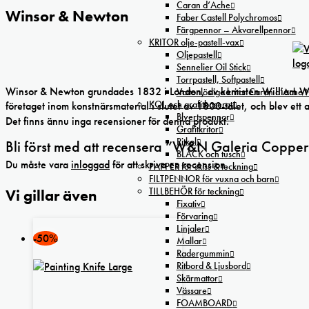
Caran d’Ache
Winsor & Newton
Faber Castell Polychromos
Färgpennor – Akvarellpennor
KRITOR olje-pastell-vax
Oljepastell
Sennelier Oil Stick
Torrpastell, Softpastell
Winsor & Newton grundades 1832 i London, av kemisten William Winso
Vattenlösliga kritor Caran d’Ache
KOL och grafitbaserat
företaget inom konstnärsmaterial i slutet av 1800-talet, och blev ett 
Blyertspennor
Det finns ännu inga recensioner för denna produkt.
Grafitkritor
Ritkol
Bli först med att recensera ”W&N Galeria Copper 
BLÄCK och tusch
Du måste vara
inloggad
för att skriva en recension.
PAPPER för skiss & teckning
FILTPENNOR för vuxna och barn
TILLBEHÖR för teckning
Vi gillar även
Fixativ
Förvaring
Linjaler
-50%
Mallar
Radergummin
Ritbord & Ljusbord
Skärmattor
Vässare
FOAMBOARD