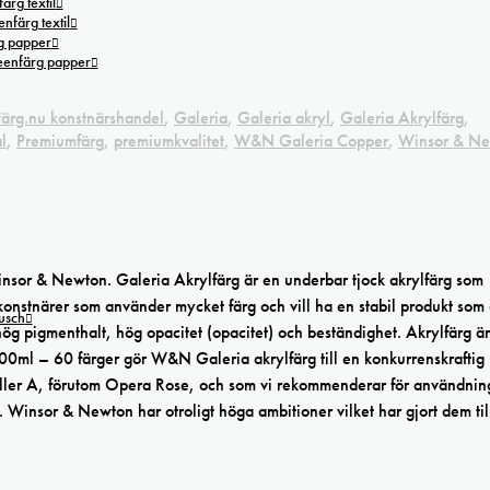
ärg textil
nfärg textil
g papper
reenfärg papper
Färg.nu konstnärshandel
,
Galeria
,
Galeria akryl
,
Galeria Akrylfärg
,
l
,
Premiumfärg
,
premiumkvalitet
,
W&N Galeria Copper
,
Winsor & N
nsor & Newton. Galeria Akrylfärg är en underbar tjock akrylfärg som
konstnärer som använder mycket färg och vill ha en stabil produkt som
tusch
ög pigmenthalt, hög opacitet (opacitet) och beständighet. Akrylfärg ä
00ml – 60 färger gör W&N Galeria akrylfärg till en konkurrenskraftig
eller A, förutom Opera Rose, och som vi rekommenderar för användnin
. Winsor & Newton har otroligt höga ambitioner vilket har gjort dem til