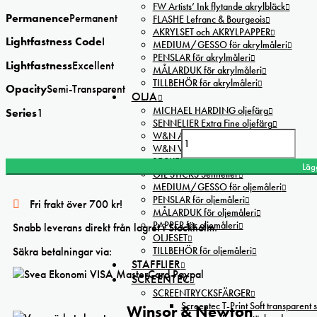
FW Artists’ Ink flytande akrylbläck
Permanence
Permanent
FLASHE Lefranc & Bourgeois
AKRYLSET och AKRYLPAPPER
Lightfastness Code
I
MEDIUM/GESSO för akrylmåleri
PENSLAR för akrylmåleri
Lightfastness
Excellent
MÅLARDUK för akrylmåleri
TILLBEHÖR för akrylmåleri
Opacity
Semi-Transparent
OLJA
MICHAEL HARDING oljefärg
Series
1
SENNELIER Extra Fine oljefärg
W&N ARTISAN oljefärg
W&N Galeria Copper acrylic mängd
W&N WINTON oljefärg 200ml
BECKERS ”A” Normalfärg oljefärg
Läg
OIL STICKS Sennelier
MEDIUM/GESSO för oljemåleri
PENSLAR för oljemåleri
Fri frakt över 700 kr!
MÅLARDUK för oljemåleri
PAPPER för oljemåleri
Snabb leverans direkt från lagret i Stockholm.
OLJESET
Säkra betalningar via:
TILLBEHÖR för oljemåleri
STAFFLIER
SCREENTEC
SCREENTRYCKSFÄRGER
Screentec T-Print Soft transparent s
Winsor & Newton