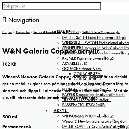
Navigation
AKVARELL
Farg.nu
>
Akrylmåleri
>
Winsor & Newton Akrylfärg 500 ml
>
W&N Galeria Copper acrylic
DANIEL SMITH Extra Fine akvarellfärg
WINSOR & NEWTON Professional akvarel
SENNELIER L’Aquarelle Artists’ akvarellfä
W&N Galeria Copper acrylic
St PETERSBURG White Nights akvarellfärg
KREMER Pigmente akvarellfärg
AKVARELLSET
182
KR
GOUACHE färger & set
GOUACHE 37ml
Winsor&Newton Galeria Copper acrylic.
Koppar är en distinkt
GOUACHE SET
ger en metallisk glans som påminner starkt om koppar. Denna färg är s
MEDIUM för akvarellmåleri
PENSLAR för akvarellmåleri
sina verk och lägga till dimension och djup i sina målningar. Med si
PAPPER & underlag för akvarellmåleri
visuellt intressanta detaljer och texturer i målningar.
TILLBEHÖR för akvarellmåleri
PASSEPARTOUTSKÄRARE
AKRYL
WINSOR&NEWTON akrylfärg
500 ml
Winsor & Newton Galeria akrylfärg 60ml
Permanence
A
DALER-ROWNEY Cryla Artists’ akrylfärg