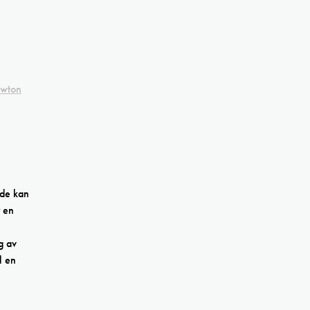
ewton
 de kan
r en
g av
l en