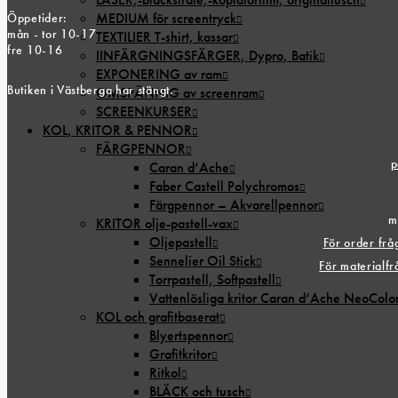
MEDIUM för screentryck
Öppetider:
mån - tor 10-17
TEXTILIER T-shirt, kassar
fre 10-16
IINFÄRGNINGSFÄRGER, Dypro, Batik
EXPONERING av ram
Butiken i Västberga har stängt.
OMSPÄNNIG av screenram
SCREENKURSER
KOL, KRITOR & PENNOR
FÄRGPENNOR
p
Caran d’Ache
Faber Castell Polychromos
Färgpennor – Akvarellpennor
m
KRITOR olje-pastell-vax
Oljepastell
För order fr
Sennelier Oil Stick
För materialf
Torrpastell, Softpastell
Vattenlösliga kritor Caran d’Ache NeoColo
KOL och grafitbaserat
Blyertspennor
Grafitkritor
Ritkol
BLÄCK och tusch