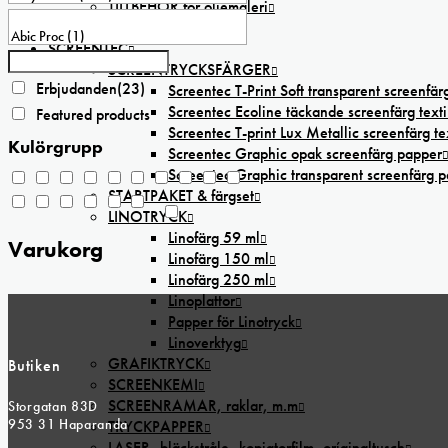
TILLBEHÖR för oljemåleri
alternativen
STAFFLIER
kan
SCREENTEC
väljas
SCREENTRYCKSFÄRGER
på
Erbjudanden
(23)
Screentec T-Print Soft transparent screenfärg
produktsidan
Screentec Ecoline täckande screenfärg texti
Featured products
Screentec T-print Lux Metallic screenfärg tex
Kulörgrupp
Screentec Graphic opak screenfärg papper
Screentec Graphic transparent screenfärg 
STARTPAKET & färgset
LINOTRYCK
Linofärg 59 ml
Varukorg
Linofärg 150 ml
Linofärg 250 ml
Linoplattor
Papper för Linotryck
Linoverktyg
GRAFIKTRYCK
Butiken
SCREENKEMI
SCREENRAMAR, raklar, m.m
Storgatan 83D
953 31 Haparanda
TRYCKPAPPER
LASER,-bläckstråle,-kopiatorfilm, oríginaltusch