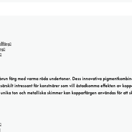
lfärg
rg
 brun färg med varma röda undertoner. Dess innovativa pigmentkombin
ärskilt intressant för konstnärer som vill åstadkomma effekten av koppa
n unika ton och metalliska skimmer kan kopparfärgen användas för att 