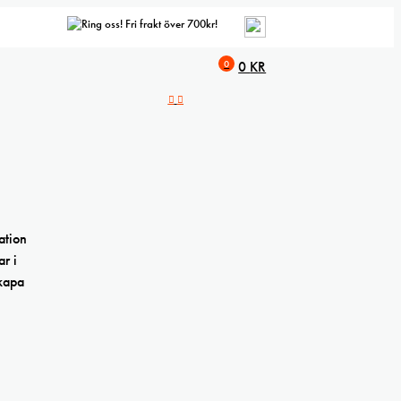
Fri frakt över 700kr!
0
0
KR
ation
r i
skapa