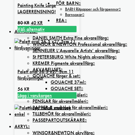
FÖR BARN
Painting Knife Large
BARN Ritpapper och färgpennor
LAGERRENSNING!
Barnsaxar
REA
Det
Det
80
KR
40
KR
ursprungliga
nuvarande
Välj alternativ
AKVARELL
Den
priset
priset
DANIEL SMITH Extra Fine akvarellfärg
här
var:
är:
WINSOR & NEWTON Professional akvarellfärg
produkten
80 kr.
40 kr.
SENNELIER L’Aquarelle Artists’ akvarellfärg
har
St PETERSBURG White Nights akvarellfärg
flera
KREMER Pigmente akvarellfärg
varianter.
AKVARELLSET
Palett oval 36,5 x27,5cm 11
De
GOUACHE färger & set
fördjupningar
olika
GOUACHE 37ml
alternativen
GOUACHE SET
56
KR
kan
MEDIUM för akvarellmåleri
Lägg i varukorgen
väljas
PENSLAR för akvarellmåleri
på
PAPPER & underlag för akvarellmåleri
produktsidan
TILLBEHÖR för akvarellmåleri
PASSEPARTOUTSKÄRARE
AKRYL
WINSOR&NEWTON akrylfärg