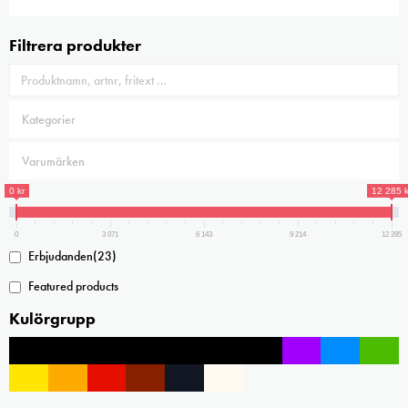
Filtrera produkter
0 kr
12 285 k
0
3 071
6 143
9 214
12 285
Erbjudanden
(23)
Featured products
Kulörgrupp