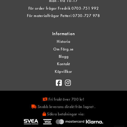
mån - fre 10-17
För order frågor Fredrik 0703-751 992
För materialfrågor Petteri 0730-727 978
Information
Historia
Om Färg.se
Blogg
Kontakt
Köpvillkor
Fri frakt över 700 kr!
Snabb leverans direkt från lagret .
Säkra betalningar via: