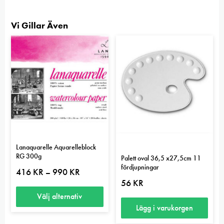
Vi Gillar Även
Lanaquarelle Aquarelleblock
RG 300g
Palett oval 36,5 x27,5cm 11
fördjupningar
Prisintervall:
416
KR
990
KR
–
416 kr
56
KR
till
990 kr
Välj alternativ
Lägg i varukorgen
Den