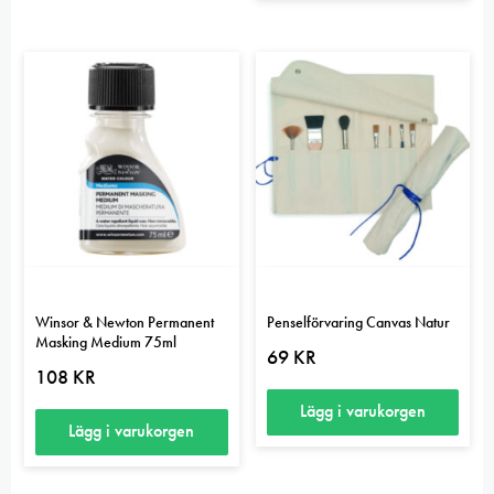
här
produkten
har
flera
varianter.
De
olika
alternativen
kan
väljas
på
Winsor & Newton Permanent
Penselförvaring Canvas Natur
produktsidan
Masking Medium 75ml
69
KR
108
KR
Lägg i varukorgen
Lägg i varukorgen