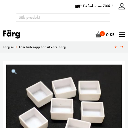
Fri frakt över 700kr!
N
0
0
KR
Farg.nu
>
Tom halvkopp för akvarellfärg