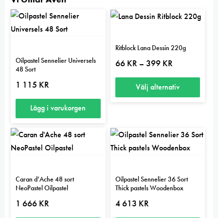
Ritblock Lana Dessin 220g
Oilpastel Sennelier Universels
Prisintervall:
66
KR
399
KR
–
48 Sort
66 kr
till
1 115
KR
399 kr
Välj alternativ
Den
Lägg i varukorgen
här
produkten
har
flera
varianter.
Caran d’Ache 48 sort
Oilpastel Sennelier 36 Sort
De
NeoPastel Oilpastel
Thick pastels Woodenbox
olika
1 666
KR
4 613
KR
alternativen