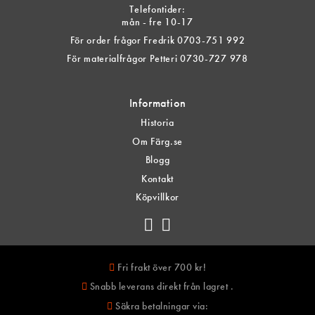
Telefontider:
mån - fre 10-17
För order frågor Fredrik 0703-751 992
För materialfrågor Petteri 0730-727 978
Information
Historia
Om Färg.se
Blogg
Kontakt
Köpvillkor
Fri frakt över 700 kr!
Snabb leverans direkt från lagret .
Säkra betalningar via: