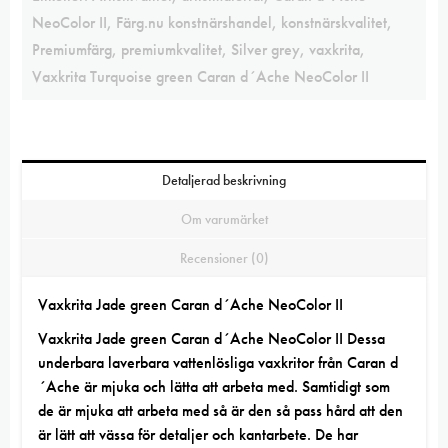
NeoColor II
,
Färg.nu konstnärshandel
,
konstnärskvalitet
,
Premiumfärg
,
premiumkvalitet
,
Silver grey
,
vaxkrita
,
Vaxkrita Turquoise green Caran d´Ache NeoColor II
Detaljerad beskrivning
Om varumärket
Recensioner (0)
Vaxkrita Jade green Caran d´Ache NeoColor II
Vaxkrita Jade green Caran d´Ache NeoColor II Dessa
underbara laverbara vattenlösliga vaxkritor från Caran d
´Ache är mjuka och lätta att arbeta med. Samtidigt som
de är mjuka att arbeta med så är den så pass hård att den
är lätt att vässa för detaljer och kantarbete. De har