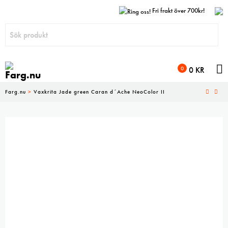
Fri frakt över 700kr!
N
0
0
KR
Farg.nu
>
Vaxkrita Jade green Caran d´Ache NeoColor II