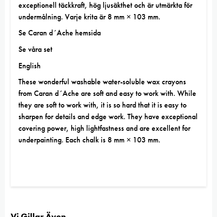
exceptionell täckkraft, hög ljusäkthet och är utmärkta för
undermålning. Varje krita är 8 mm × 103 mm.
Se
Caran d´Ache hemsida
Se våra set
English
These wonderful washable water-soluble wax crayons
from Caran d´Ache are soft and easy to work with. While
they are soft to work with, it is so hard that it is easy to
sharpen for details and edge work. They have exceptional
covering power, high lightfastness and are excellent for
underpainting. Each chalk is 8 mm × 103 mm.
Vi Gillar Även