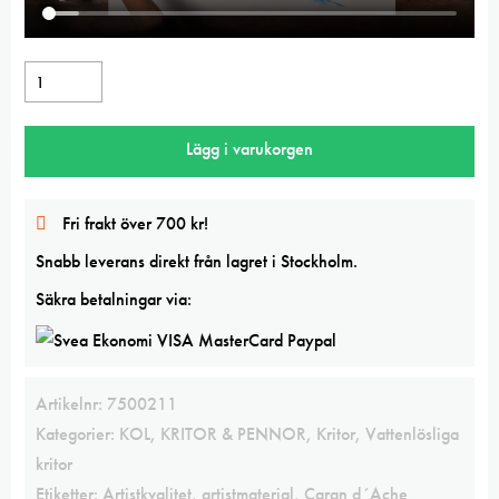
Vaxkrita
Jade
green
Lägg i varukorgen
Caran
d
´Ache
Fri frakt över 700 kr!
NeoColor
Snabb leverans direkt från lagret i Stockholm.
II
mängd
Säkra betalningar via:
Artikelnr:
7500211
Kategorier:
KOL, KRITOR & PENNOR
,
Kritor
,
Vattenlösliga
kritor
Etiketter:
Artistkvalitet
,
artistmaterial
,
Caran d´Ache