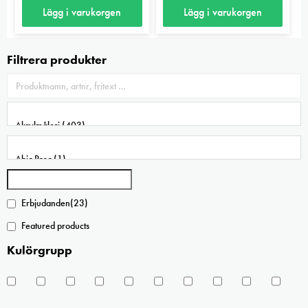
kan
Lägg i varukorgen
Lägg i varukorgen
väljas
på
Filtrera produkter
produktsidan
Erbjudanden
(23)
Featured products
Kulörgrupp