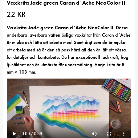
Vaxkrita Jade green Caran d´Ache NeoColor II
22
KR
Vaxkrita Jade green Caran d´Ache NeoColor II
. Dessa
underbara laverbara vattenlösliga vaxkritor från Caran d´Ache
är mjuka och lätta att arbeta med. Samtidigt som de är mjuka
att arbeta med så är den så pass hård att den är lätt att vässa
för detaljer och kantarbete. De har exceptionell täckkraft, hög
ljusäkthet och är utmärkta för undermålning. Varje krita är 8
mm × 103 mm.