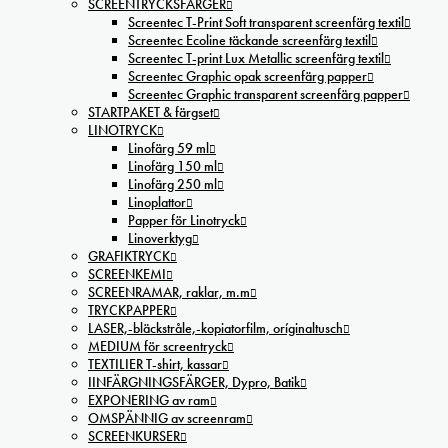
SCREENTRYCKSFÄRGER
Screentec T-Print Soft transparent screenfärg textil
Screentec Ecoline täckande screenfärg textil
Screentec T-print Lux Metallic screenfärg textil
Screentec Graphic opak screenfärg papper
Screentec Graphic transparent screenfärg papper
STARTPAKET & färgset
LINOTRYCK
Linofärg 59 ml
Linofärg 150 ml
Linofärg 250 ml
Linoplattor
Papper för Linotryck
Linoverktyg
GRAFIKTRYCK
SCREENKEMI
SCREENRAMAR, raklar, m.m
TRYCKPAPPER
LASER,-bläckstråle,-kopiatorfilm, oríginaltusch
MEDIUM för screentryck
TEXTILIER T-shirt, kassar
IINFÄRGNINGSFÄRGER, Dypro, Batik
EXPONERING av ram
OMSPÄNNIG av screenram
SCREENKURSER