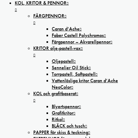
KOL, KRITOR & PENNOR
FÄRGPENNOR
Caran d’Ache
Faber Castell Polychromos
Färgpennor – Akvarellpennor
KRITOR olje-pastell-vax
Oljepastell
Sennelier Oil Stick
Torrpastell, Softpastell
Vattenlösliga kritor Caran d’Ache
NeoColor
KOL och grafitbaserat
Blyertspennor
Grafitkritor
Ritkol
BLÄCK och tusch
PAPPER för skiss & teckning