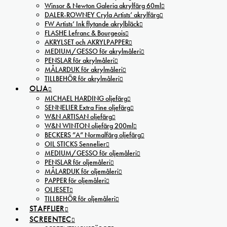
Winsor & Newton Galeria akrylfärg 60ml
DALER-ROWNEY Cryla Artists’ akrylfärg
FW Artists’ Ink flytande akrylbläck
FLASHE Lefranc & Bourgeois
AKRYLSET och AKRYLPAPPER
MEDIUM/GESSO för akrylmåleri
PENSLAR för akrylmåleri
MÅLARDUK för akrylmåleri
TILLBEHÖR för akrylmåleri
OLJA
MICHAEL HARDING oljefärg
SENNELIER Extra Fine oljefärg
W&N ARTISAN oljefärg
W&N WINTON oljefärg 200ml
BECKERS ”A” Normalfärg oljefärg
OIL STICKS Sennelier
MEDIUM/GESSO för oljemåleri
PENSLAR för oljemåleri
MÅLARDUK för oljemåleri
PAPPER för oljemåleri
OLJESET
TILLBEHÖR för oljemåleri
STAFFLIER
SCREENTEC