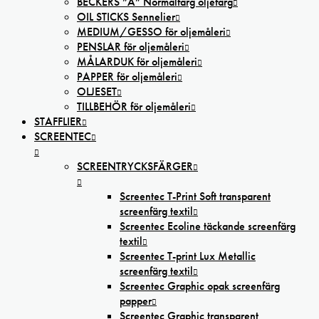
BECKERS ”A” Normalfärg oljefärg
OIL STICKS Sennelier
MEDIUM/GESSO för oljemåleri
PENSLAR för oljemåleri
MÅLARDUK för oljemåleri
PAPPER för oljemåleri
OLJESET
TILLBEHÖR för oljemåleri
STAFFLIER
SCREENTEC
SCREENTRYCKSFÄRGER
Screentec T-Print Soft transparent
screenfärg textil
Screentec Ecoline täckande screenfärg
textil
Screentec T-print Lux Metallic
screenfärg textil
Screentec Graphic opak screenfärg
papper
Screentec Graphic transparent