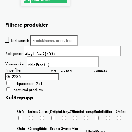
Den
till
här
995 kr
produkten
Filtrera produkter
har
flera
varianter.
Text search
De
olika
Kategorier
alternativen
kan
Varumärken
väljas
Price filter
0 kr
12 285 kr
3 071
6 143
9 214
12 285
0
på
produktsidan
Erbjudanden
(23)
Featured products
Kulörgrupp
Grå
turkos
Cerise/Paprika
Delphinium/Menthe
Grey/Pink
Rosa
Transparent
Violetta
Blåa
Gröna
Gula
Orangea
Röda
Bruna
Svarta
Vita
Effektfärger