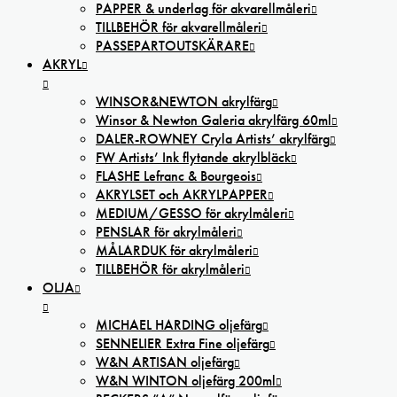
PAPPER & underlag för akvarellmåleri
TILLBEHÖR för akvarellmåleri
PASSEPARTOUTSKÄRARE
AKRYL
WINSOR&NEWTON akrylfärg
Winsor & Newton Galeria akrylfärg 60ml
DALER-ROWNEY Cryla Artists’ akrylfärg
FW Artists’ Ink flytande akrylbläck
FLASHE Lefranc & Bourgeois
AKRYLSET och AKRYLPAPPER
MEDIUM/GESSO för akrylmåleri
PENSLAR för akrylmåleri
MÅLARDUK för akrylmåleri
TILLBEHÖR för akrylmåleri
OLJA
MICHAEL HARDING oljefärg
SENNELIER Extra Fine oljefärg
W&N ARTISAN oljefärg
W&N WINTON oljefärg 200ml