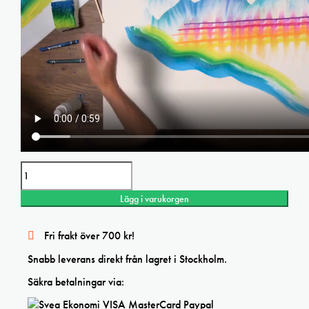
Vaxkrita
Russet
Caran
Lägg i varukorgen
d
´Ache
NeoColor
Fri frakt över 700 kr!
II
mängd
Snabb leverans direkt från lagret i Stockholm.
Säkra betalningar via: