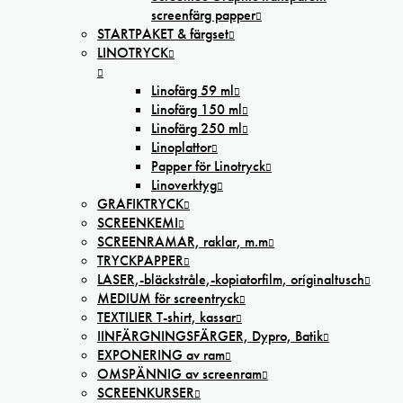
screenfärg papper
STARTPAKET & färgset
LINOTRYCK
Linofärg 59 ml
Linofärg 150 ml
Linofärg 250 ml
Linoplattor
Papper för Linotryck
Linoverktyg
GRAFIKTRYCK
SCREENKEMI
SCREENRAMAR, raklar, m.m
TRYCKPAPPER
LASER,-bläckstråle,-kopiatorfilm, oríginaltusch
MEDIUM för screentryck
TEXTILIER T-shirt, kassar
IINFÄRGNINGSFÄRGER, Dypro, Batik
EXPONERING av ram
OMSPÄNNIG av screenram
SCREENKURSER