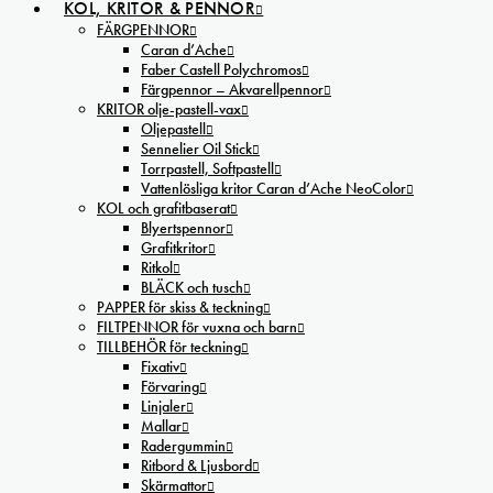
KOL, KRITOR & PENNOR
FÄRGPENNOR
Caran d’Ache
Faber Castell Polychromos
Färgpennor – Akvarellpennor
KRITOR olje-pastell-vax
Oljepastell
Sennelier Oil Stick
Torrpastell, Softpastell
Vattenlösliga kritor Caran d’Ache NeoColor
KOL och grafitbaserat
Blyertspennor
Grafitkritor
Ritkol
BLÄCK och tusch
PAPPER för skiss & teckning
FILTPENNOR för vuxna och barn
TILLBEHÖR för teckning
Fixativ
Förvaring
Linjaler
Mallar
Radergummin
Ritbord & Ljusbord
Skärmattor