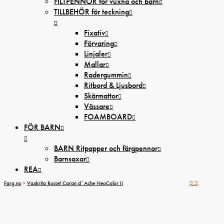
FILTPENNOR för vuxna och barn
TILLBEHÖR för teckning
Fixativ
Förvaring
Linjaler
Mallar
Radergummin
Ritbord & Ljusbord
Skärmattor
Vässare
FOAMBOARD
FÖR BARN
BARN Ritpapper och färgpennor
Barnsaxar
REA
Farg.nu
>
Vaxkrita Russet Caran d´Ache NeoColor II