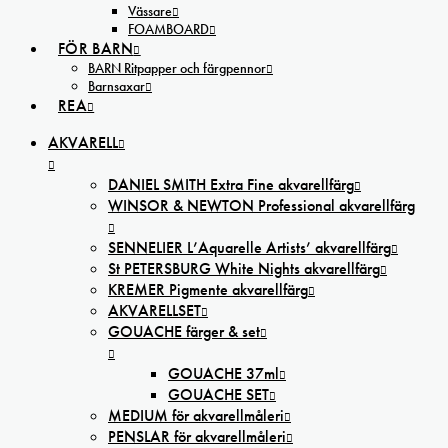
Vässare
FOAMBOARD
FÖR BARN
BARN Ritpapper och färgpennor
Barnsaxar
REA
AKVARELL
DANIEL SMITH Extra Fine akvarellfärg
WINSOR & NEWTON Professional akvarellfärg
SENNELIER L’Aquarelle Artists’ akvarellfärg
St PETERSBURG White Nights akvarellfärg
KREMER Pigmente akvarellfärg
AKVARELLSET
GOUACHE färger & set
GOUACHE 37ml
GOUACHE SET
MEDIUM för akvarellmåleri
PENSLAR för akvarellmåleri