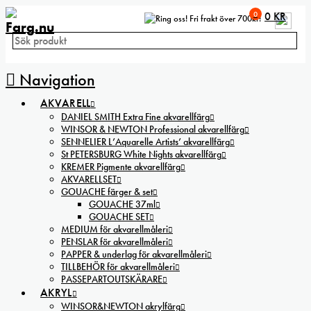
0
0
KR
Fri frakt över 700kr!
Navigation
AKVARELL
DANIEL SMITH Extra Fine akvarellfärg
WINSOR & NEWTON Professional akvarellfärg
SENNELIER L’Aquarelle Artists’ akvarellfärg
St PETERSBURG White Nights akvarellfärg
KREMER Pigmente akvarellfärg
AKVARELLSET
GOUACHE färger & set
GOUACHE 37ml
GOUACHE SET
MEDIUM för akvarellmåleri
PENSLAR för akvarellmåleri
PAPPER & underlag för akvarellmåleri
TILLBEHÖR för akvarellmåleri
PASSEPARTOUTSKÄRARE
AKRYL
WINSOR&NEWTON akrylfärg