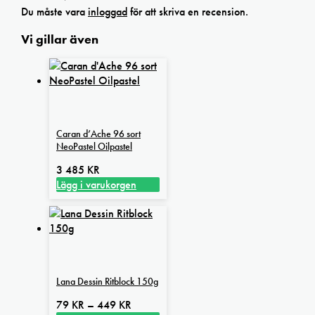
Du måste vara
inloggad
för att skriva en recension.
Vi gillar även
Caran d’Ache 96 sort
NeoPastel Oilpastel
3 485
KR
Lägg i varukorgen
Lana Dessin Ritblock 150g
Prisintervall:
79
KR
–
449
KR