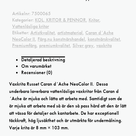
Artikelnr:
7500065
Kategorier:
KOL, KRITOR & PENNOR
,
Kritor
,
Vattenlösliga kritor
Etiketter:
Artistkvalitet
,
artistmaterial
,
Caran d´Ache
NeoColor II
,
Färg.nu konstnärshandel
,
konstnärskvalitet
,
Premiumfärg
,
premiumkvalitet
,
Silver grey
,
vaxkrita
Detaljerad beskrivning
Om varumärket
Recensioner (0)
Vaxkrita Russet Caran d´Ache NeoColor II. Dessa
underbara laverbara vattenlösliga vaxkritor från Caran d
´Ache är mjuka och lätta att arbeta med. Samtidigt som de
är mjuka att arbeta med så är den så pass hård att den är lätt
att vässa för detaljer och kantarbete. De har exceptionell
täckkraft, hög ljusäkthet och är utmärkta för undermålning.
Varje krita är 8 mm × 103 mm.