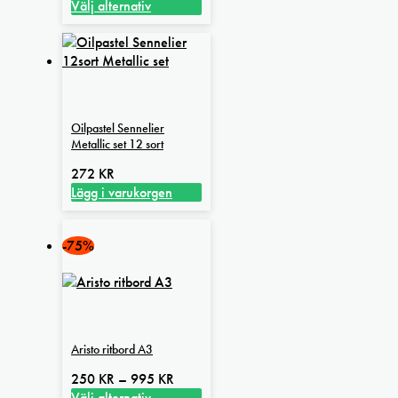
79 kr
Välj alternativ
Den
till
här
449 kr
produkten
har
flera
varianter.
Oilpastel Sennelier
De
Metallic set 12 sort
olika
alternativen
272
KR
kan
Lägg i varukorgen
väljas
på
-75%
produktsidan
Aristo ritbord A3
Prisintervall:
250
KR
–
995
KR
250 kr
Välj alternativ