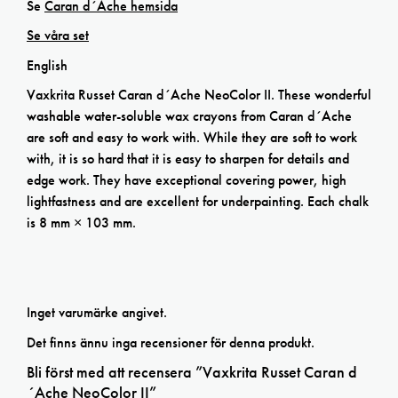
Se
Caran d´Ache hemsida
Se våra set
English
Vaxkrita Russet Caran d´Ache NeoColor II. These wonderful
washable water-soluble wax crayons from Caran d´Ache
are soft and easy to work with. While they are soft to work
with, it is so hard that it is easy to sharpen for details and
edge work. They have exceptional covering power, high
lightfastness and are excellent for underpainting. Each chalk
is 8 mm × 103 mm.
Inget varumärke angivet.
Det finns ännu inga recensioner för denna produkt.
Bli först med att recensera ”Vaxkrita Russet Caran d
´Ache NeoColor II”