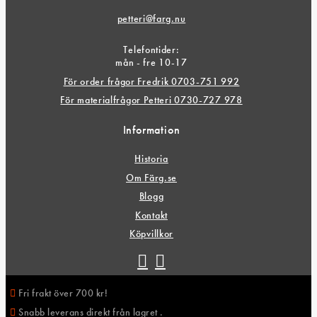
petteri@farg.nu
Telefontider:
mån - fre 10-17
För order frågor Fredrik 0703-751 992
För materialfrågor Petteri 0730-727 978
Information
Historia
Om Färg.se
Blogg
Kontakt
Köpvillkor
Fri frakt över 700 kr!
Snabb leverans direkt från lagret .