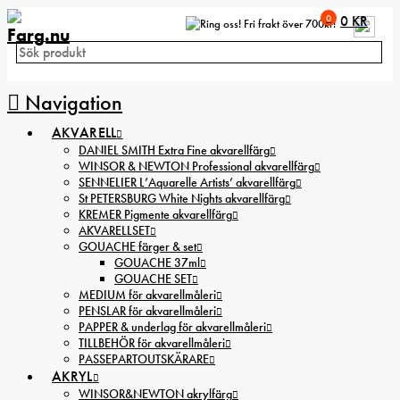
0
0
KR
Fri frakt över 700kr!
Navigation
AKVARELL
DANIEL SMITH Extra Fine akvarellfärg
WINSOR & NEWTON Professional akvarellfärg
SENNELIER L’Aquarelle Artists’ akvarellfärg
St PETERSBURG White Nights akvarellfärg
KREMER Pigmente akvarellfärg
AKVARELLSET
GOUACHE färger & set
GOUACHE 37ml
GOUACHE SET
MEDIUM för akvarellmåleri
PENSLAR för akvarellmåleri
PAPPER & underlag för akvarellmåleri
TILLBEHÖR för akvarellmåleri
PASSEPARTOUTSKÄRARE
AKRYL
WINSOR&NEWTON akrylfärg