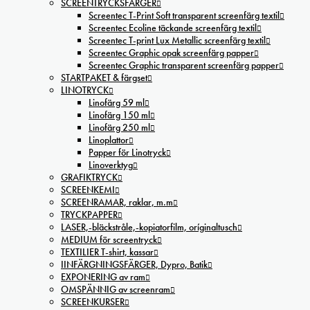
SCREENTRYCKSFÄRGER
Screentec T-Print Soft transparent screenfärg textil
Screentec Ecoline täckande screenfärg textil
Screentec T-print Lux Metallic screenfärg textil
Screentec Graphic opak screenfärg papper
Screentec Graphic transparent screenfärg papper
STARTPAKET & färgset
LINOTRYCK
Linofärg 59 ml
Linofärg 150 ml
Linofärg 250 ml
Linoplattor
Papper för Linotryck
Linoverktyg
GRAFIKTRYCK
SCREENKEMI
SCREENRAMAR, raklar, m.m
TRYCKPAPPER
LASER,-bläckstråle,-kopiatorfilm, oríginaltusch
MEDIUM för screentryck
TEXTILIER T-shirt, kassar
IINFÄRGNINGSFÄRGER, Dypro, Batik
EXPONERING av ram
OMSPÄNNIG av screenram
SCREENKURSER