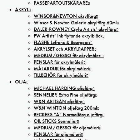
PASSEPARTOUTSKÄRARE
AKRYL
WINSOR&NEWTON akrylfärg
Winsor & Newton Galeria akrylfärg 60ml
DALER-ROWNEY Cryla Artists’ akrylfärg
FW Artists’ Ink flytande akrylbläck
FLASHE Lefranc & Bourgeois
AKRYLSET och AKRYLPAPPER
MEDIUM/GESSO för akrylmåleri
PENSLAR för akrylmåleri
MÅLARDUK för akrylmåleri
TILLBEHÖR för akrylmåleri
OLJA
MICHAEL HARDING oljefärg
SENNELIER Extra Fine oljefärg
W&N ARTISAN oljefärg
W&N WINTON oljefärg 200ml
BECKERS ”A” Normalfärg oljefärg
OIL STICKS Sennelier
MEDIUM/GESSO för oljemåleri
PENSLAR för oljemåleri