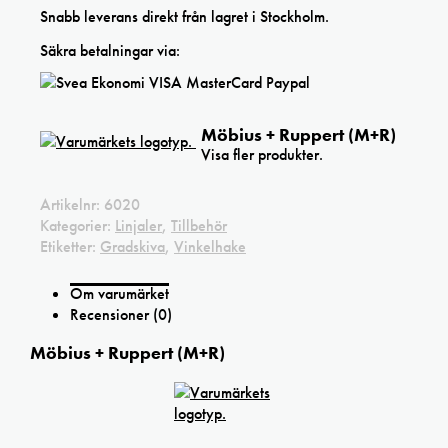
Snabb leverans direkt från lagret i Stockholm.
Säkra betalningar via:
Möbius + Ruppert (M+R)
Visa fler produkter.
Artikelnr:
6020
Kategorier:
Linjaler
,
Tillbehör
Etiketter:
Gradskiva
,
Vinkelhake
Om varumärket
Recensioner (0)
Möbius + Ruppert (M+R)