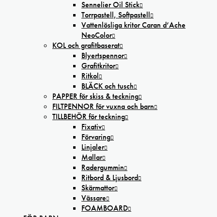
Sennelier Oil Stick
Torrpastell, Softpastell
Vattenlösliga kritor Caran d’Ache
NeoColor
KOL och grafitbaserat
Blyertspennor
Grafitkritor
Ritkol
BLÄCK och tusch
PAPPER för skiss & teckning
FILTPENNOR för vuxna och barn
TILLBEHÖR för teckning
Fixativ
Förvaring
Linjaler
Mallar
Radergummin
Ritbord & Ljusbord
Skärmattor
Vässare
FOAMBOARD