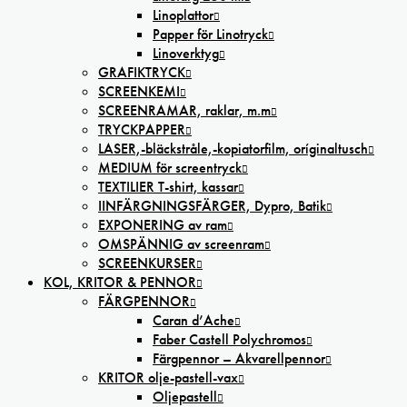
Linoplattor
Papper för Linotryck
Linoverktyg
GRAFIKTRYCK
SCREENKEMI
SCREENRAMAR, raklar, m.m
TRYCKPAPPER
LASER,-bläckstråle,-kopiatorfilm, oríginaltusch
MEDIUM för screentryck
TEXTILIER T-shirt, kassar
IINFÄRGNINGSFÄRGER, Dypro, Batik
EXPONERING av ram
OMSPÄNNIG av screenram
SCREENKURSER
KOL, KRITOR & PENNOR
FÄRGPENNOR
Caran d’Ache
Faber Castell Polychromos
Färgpennor – Akvarellpennor
KRITOR olje-pastell-vax
Oljepastell