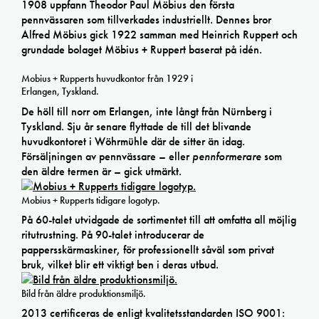
1908 uppfann Theodor Paul Möbius den första
pennvässaren som tillverkades industriellt. Dennes bror
Alfred Möbius gick 1922 samman med Heinrich Ruppert och
grundade bolaget Möbius + Ruppert baserat på idén.
Mobius + Rupperts huvudkontor från 1929 i
Erlangen, Tyskland.
De höll till norr om Erlangen, inte långt från Nürnberg i
Tyskland. Sju år senare flyttade de till det blivande
huvudkontoret i Wöhrmühle där de sitter än idag.
Försäljningen av pennvässare – eller
pennformerare
som
den äldre termen är – gick utmärkt.
Mobius + Rupperts tidigare logotyp.
På 60-talet utvidgade de sortimentet till att omfatta all möjlig
ritutrustning. På 90-talet introducerar de
pappersskärmaskiner, för professionellt såväl som privat
bruk, vilket blir ett viktigt ben i deras utbud.
Bild från äldre produktionsmiljö.
2013 certificeras de enligt kvalitetsstandarden ISO 9001: