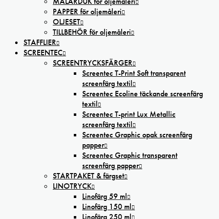
MÅLARDUK för oljemåleri
PAPPER för oljemåleri
OLJESET
TILLBEHÖR för oljemåleri
STAFFLIER
SCREENTEC
SCREENTRYCKSFÄRGER
Screentec T-Print Soft transparent
screenfärg textil
Screentec Ecoline täckande screenfärg
textil
Screentec T-print Lux Metallic
screenfärg textil
Screentec Graphic opak screenfärg
papper
Screentec Graphic transparent
screenfärg papper
STARTPAKET & färgset
LINOTRYCK
Linofärg 59 ml
Linofärg 150 ml
Linofärg 250 ml