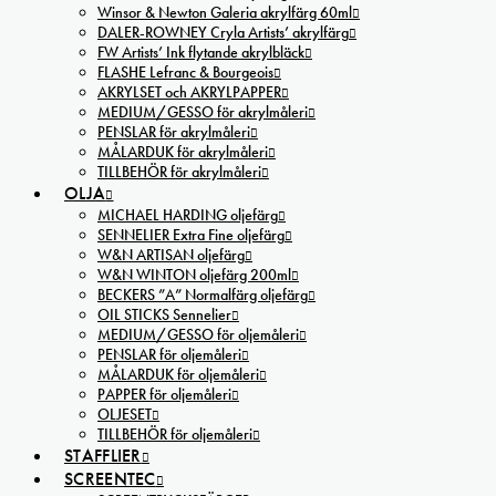
Winsor & Newton Galeria akrylfärg 60ml
DALER-ROWNEY Cryla Artists’ akrylfärg
FW Artists’ Ink flytande akrylbläck
FLASHE Lefranc & Bourgeois
AKRYLSET och AKRYLPAPPER
MEDIUM/GESSO för akrylmåleri
PENSLAR för akrylmåleri
MÅLARDUK för akrylmåleri
TILLBEHÖR för akrylmåleri
OLJA
MICHAEL HARDING oljefärg
SENNELIER Extra Fine oljefärg
W&N ARTISAN oljefärg
W&N WINTON oljefärg 200ml
BECKERS ”A” Normalfärg oljefärg
OIL STICKS Sennelier
MEDIUM/GESSO för oljemåleri
PENSLAR för oljemåleri
MÅLARDUK för oljemåleri
PAPPER för oljemåleri
OLJESET
TILLBEHÖR för oljemåleri
STAFFLIER
SCREENTEC