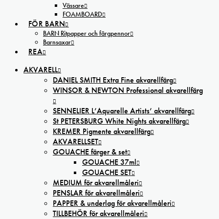
Vässare
FOAMBOARD
FÖR BARN
BARN Ritpapper och färgpennor
Barnsaxar
REA
AKVARELL
DANIEL SMITH Extra Fine akvarellfärg
WINSOR & NEWTON Professional akvarellfärg
SENNELIER L’Aquarelle Artists’ akvarellfärg
St PETERSBURG White Nights akvarellfärg
KREMER Pigmente akvarellfärg
AKVARELLSET
GOUACHE färger & set
GOUACHE 37ml
GOUACHE SET
MEDIUM för akvarellmåleri
PENSLAR för akvarellmåleri
PAPPER & underlag för akvarellmåleri
TILLBEHÖR för akvarellmåleri