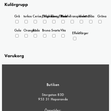
Kulörgrupp
Grå
turkos
Cerise/Paprika
Delphinium/Menthe
Grey/Pink
Rosa
Transparent
Violetta
Blåa
Gröna
Gula
Orangea
Röda
Bruna
Svarta
Vita
Effektfärger
Varukorg
Butiken
Storgatan 83D
953 31 Haparanda
Öppetider: