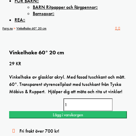
FÖR BARN
BARN Ritpapper och färgpennor
Barnsaxar
REA
Farg.nu
>
Vinkelhake 60° 20 cm
Vinkelhake 60° 20 cm
29
KR
Vinkelhake av glasklar akryl. Med fasad tuschkant och mått.
60°. Transparent styrencellplast med tuschkant från Tyska
Möbius & Ruppert. Hjälper dig att mäta och rita ut vinklar!
Vinkelhake 60° 20 cm mängd
Lägg i varukorgen
Fri frakt över 700 kr!