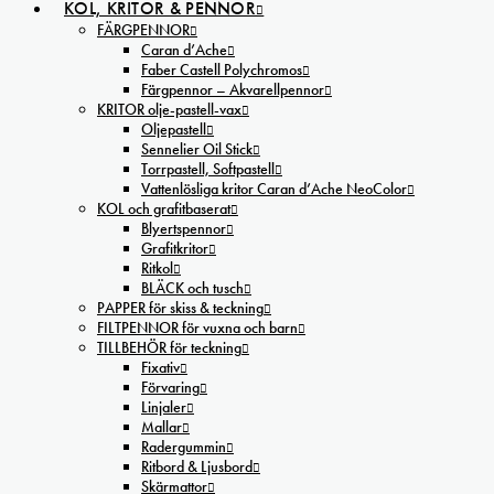
KOL, KRITOR & PENNOR
FÄRGPENNOR
Caran d’Ache
Faber Castell Polychromos
Färgpennor – Akvarellpennor
KRITOR olje-pastell-vax
Oljepastell
Sennelier Oil Stick
Torrpastell, Softpastell
Vattenlösliga kritor Caran d’Ache NeoColor
KOL och grafitbaserat
Blyertspennor
Grafitkritor
Ritkol
BLÄCK och tusch
PAPPER för skiss & teckning
FILTPENNOR för vuxna och barn
TILLBEHÖR för teckning
Fixativ
Förvaring
Linjaler
Mallar
Radergummin
Ritbord & Ljusbord
Skärmattor