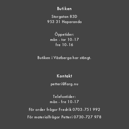
Butiken
Storgatan 83D
953 31 Haparanda
Öppetider:
mån - tor 10-17
fre 10-16
Butiken i Västberga har stängt.
Kontakt
petteri@farg.nu
Telefontider:
mån - fre 10-17
För order frågor Fredrik 0703-751 992
För materialfrågor Petteri 0730-727 978