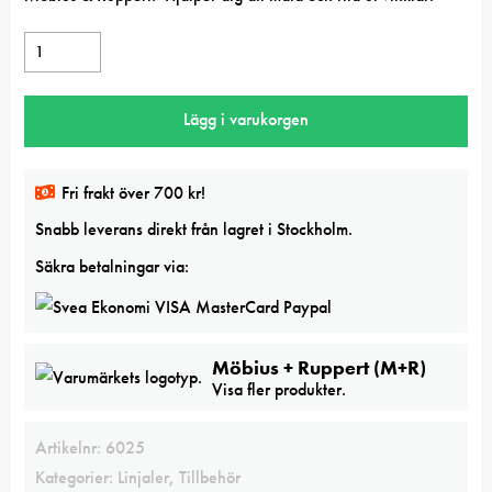
Vinkelhake
60°
25
Lägg i varukorgen
cm
mängd
Fri frakt över 700 kr!
Snabb leverans direkt från lagret i Stockholm.
Säkra betalningar via:
Möbius + Ruppert (M+R)
Visa fler produkter.
Artikelnr:
6025
Kategorier:
Linjaler
,
Tillbehör