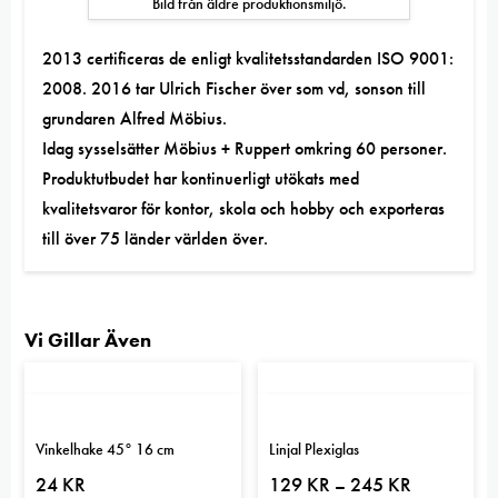
Bild från äldre produktionsmiljö.
2013 certificeras de enligt kvalitetsstandarden ISO 9001:
2008. 2016 tar Ulrich Fischer över som vd, sonson till
grundaren Alfred Möbius.
Idag sysselsätter Möbius + Ruppert omkring 60 personer.
Produktutbudet har kontinuerligt utökats med
kvalitetsvaror för kontor, skola och hobby och exporteras
till över 75 länder världen över.
Vi Gillar Även
Vinkelhake 45° 16 cm
Linjal Plexiglas
Prisintervall:
24
KR
129
KR
245
KR
–