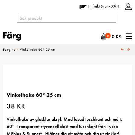
Fri frakt över 700kr!
N
0
0
KR
Farg.nu
>
Vinkelhake 60° 25 cm
Vinkelhake 60° 25 cm
38
KR
Vinkelhake av glasklar akryl. Med fasad tuschkant och mått.
60°. Transparent styrencellplast med tuschkant från Tyska
Möbius & Ruppert. Hjälper dig att mäta och rita ut vinklar!