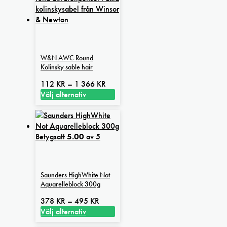
flera
varianter.
De
olika
alternativen
W&N AWC Round
kan
Kolinsky sable hair
väljas
på
Prisintervall:
112
KR
–
1 366
KR
produktsidan
112 kr
Välj alternativ
Den
till
här
1
produkten
366 kr
Betygsatt
har
5.00
av 5
flera
varianter.
De
Saunders HighWhite Not
olika
Aquarelleblock 300g
alternativen
kan
Prisintervall:
378
KR
–
495
KR
väljas
378 kr
Välj alternativ
på
Den
till