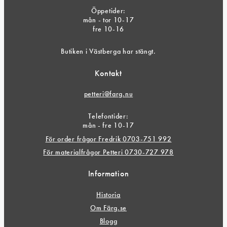
Öppetider:
mån - tor 10-17
fre 10-16
Butiken i Västberga har stängt.
Kontakt
petteri@farg.nu
Telefontider:
mån - fre 10-17
För order frågor Fredrik 0703-751 992
För materialfrågor Petteri 0730-727 978
Information
Historia
Om Färg.se
Blogg