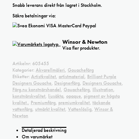
Snabb leverans direkt från lagret i Stockholm.
Säkra betalningar via:
Winsor & Newton
Visa fler produkter.
Artikelnr:
605455
Kategorier:
Akvarellmåleri
,
Gouachefärg
Etiketter:
Artistkvalitet
,
artistmaterial
,
Brilliant Purple
Designers Gouache
,
Designerfärg
,
Designers Gouache
,
Färg.nu konstnärshandel
,
Gouachefärg
,
Illustration
,
konstnärskvalitet
,
ljusäkta
,
opaque
,
pigment av högsta
kvalitet.
,
Premiumfärg
,
premiumkvalitet
,
täckande
vattenfärg
,
utmärkt kvalitet
,
Vattenlöslig
,
Winsor &
Newton
Detaljerad beskrivning
Om varumärket