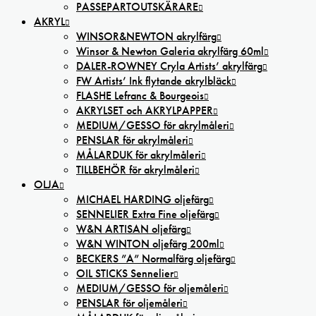
PASSEPARTOUTSKÄRARE
AKRYL
WINSOR&NEWTON akrylfärg
Winsor & Newton Galeria akrylfärg 60ml
DALER-ROWNEY Cryla Artists’ akrylfärg
FW Artists’ Ink flytande akrylbläck
FLASHE Lefranc & Bourgeois
AKRYLSET och AKRYLPAPPER
MEDIUM/GESSO för akrylmåleri
PENSLAR för akrylmåleri
MÅLARDUK för akrylmåleri
TILLBEHÖR för akrylmåleri
OLJA
MICHAEL HARDING oljefärg
SENNELIER Extra Fine oljefärg
W&N ARTISAN oljefärg
W&N WINTON oljefärg 200ml
BECKERS ”A” Normalfärg oljefärg
OIL STICKS Sennelier
MEDIUM/GESSO för oljemåleri
PENSLAR för oljemåleri