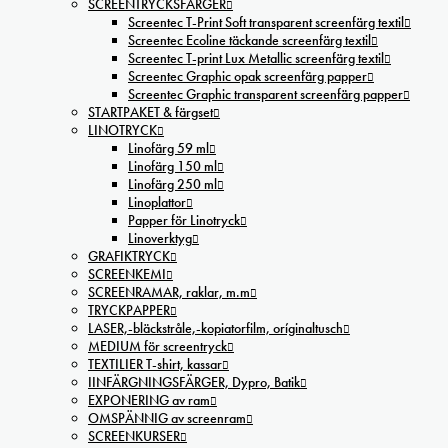
SCREENTRYCKSFÄRGER
Screentec T-Print Soft transparent screenfärg textil
Screentec Ecoline täckande screenfärg textil
Screentec T-print Lux Metallic screenfärg textil
Screentec Graphic opak screenfärg papper
Screentec Graphic transparent screenfärg papper
STARTPAKET & färgset
LINOTRYCK
Linofärg 59 ml
Linofärg 150 ml
Linofärg 250 ml
Linoplattor
Papper för Linotryck
Linoverktyg
GRAFIKTRYCK
SCREENKEMI
SCREENRAMAR, raklar, m.m
TRYCKPAPPER
LASER,-bläckstråle,-kopiatorfilm, oríginaltusch
MEDIUM för screentryck
TEXTILIER T-shirt, kassar
IINFÄRGNINGSFÄRGER, Dypro, Batik
EXPONERING av ram
OMSPÄNNIG av screenram
SCREENKURSER