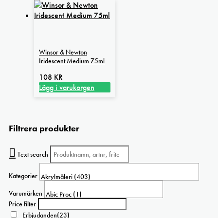
produktsidan
här
495 kr
produkten
har
flera
varianter.
Winsor & Newton
De
Iridescent Medium 75ml
olika
alternativen
108
KR
kan
Lägg i varukorgen
väljas
på
produktsidan
Filtrera produkter
Text search
Kategorier
Varumärken
Price filter
Erbjudanden
(23)