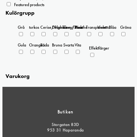
Featured products
Kulörgrupp
Grå
turkos
Cerise/Paprika
Delphinium/Menthe
Grey/Pink
Rosa
Transparent
Violetta
Blåa
Gröna
Gula
Orangea
Röda
Bruna
Svarta
Vita
Effektfärger
Varukorg
Butiken
Storgatan 83D
953 31 Haparanda