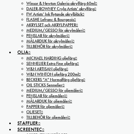
Winsor & Newton Galeria akrylfärg 60ml
DALER-ROWNEY Cryla Artists’ akrylfärg
FW Artists’ Ink flytande akrylbläck
FLASHE Lefranc & Bourgeois
AKRYLSET och AKRYLPAPPER
MEDIUM/GESSO för akrylmåleri
PENSLAR för akrylmåleri
MÅLARDUK för akrylmåleri
TILLBEHÖR för akrylmåleri
OLJA
MICHAEL HARDING oljefärg
SENNELIER Extra Fine oljefärg
W&N ARTISAN oljefärg
W&N WINTON oljefärg 200ml
BECKERS ”A” Normalfärg oljefärg
OIL STICKS Sennelier
MEDIUM/GESSO för oljemåleri
PENSLAR för oljemåleri
MÅLARDUK för oljemåleri
PAPPER för oljemåleri
OLJESET
TILLBEHÖR för oljemåleri
STAFFLIER
SCREENTEC