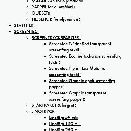
MÅLARDUK för oljemåleri
PAPPER för oljemåleri
OLJESET
TILLBEHÖR för oljemåleri
STAFFLIER
SCREENTEC
SCREENTRYCKSFÄRGER
Screentec T-Print Soft transparent
screenfärg textil
Screentec Ecoline täckande screenfärg
textil
Screentec T-print Lux Metallic
screenfärg textil
Screentec Graphic opak screenfärg
papper
Screentec Graphic transparent
screenfärg papper
STARTPAKET & färgset
LINOTRYCK
Linofärg 59 ml
Linofärg 150 ml
Linofärg 250 ml