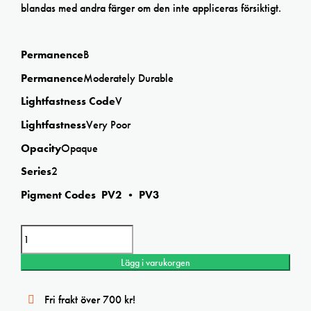
blandas med andra färger om den inte appliceras försiktigt.
Permanence
B
Permanence
Moderately Durable
Lightfastness Code
V
Lightfastness
Very Poor
Opacity
Opaque
Series
2
Pigment Codes PV2 • PV3
Winsor & Newton Brilliant Purple Designers Gouache mängd
Lägg i varukorgen
Fri frakt över 700 kr!