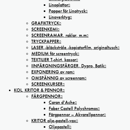
Linoplattor
Papper för Linotryck
Linoverktyg
GRAFIKTRYCK
SCREENKEMI
SCREENRAMAR, raklar, m.m
TRYCKPAPPER
LASER,-bläckstråle,-kopiatorfilm, oríginaltusch
MEDIUM för screentryck
TEXTILIER T-shirt, kassar
IINFÄRGNINGSFÄRGER, Dypro, Batik
EXPONERING av ram
OMSPÄNNIG av screenram
SCREENKURSER
KOL, KRITOR & PENNOR
FÄRGPENNOR
Caran d’Ache
Faber Castell Polychromos
Färgpennor – Akvarellpennor
KRITOR olje-pastell-vax
Oljepastell