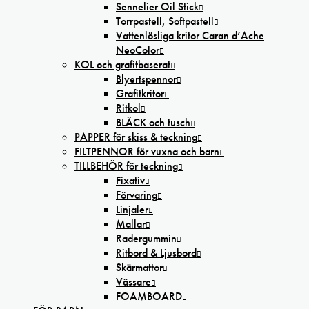
Sennelier Oil Stick
Torrpastell, Softpastell
Vattenlösliga kritor Caran d’Ache
NeoColor
KOL och grafitbaserat
Blyertspennor
Grafitkritor
Ritkol
BLÄCK och tusch
PAPPER för skiss & teckning
FILTPENNOR för vuxna och barn
TILLBEHÖR för teckning
Fixativ
Förvaring
Linjaler
Mallar
Radergummin
Ritbord & Ljusbord
Skärmattor
Vässare
FOAMBOARD