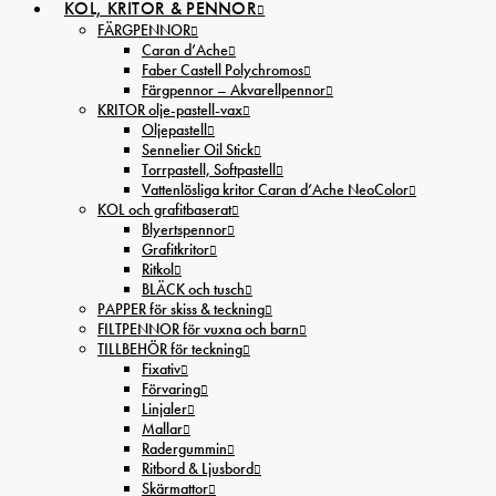
KOL, KRITOR & PENNOR
FÄRGPENNOR
Caran d’Ache
Faber Castell Polychromos
Färgpennor – Akvarellpennor
KRITOR olje-pastell-vax
Oljepastell
Sennelier Oil Stick
Torrpastell, Softpastell
Vattenlösliga kritor Caran d’Ache NeoColor
KOL och grafitbaserat
Blyertspennor
Grafitkritor
Ritkol
BLÄCK och tusch
PAPPER för skiss & teckning
FILTPENNOR för vuxna och barn
TILLBEHÖR för teckning
Fixativ
Förvaring
Linjaler
Mallar
Radergummin
Ritbord & Ljusbord
Skärmattor