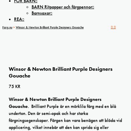
FÖR BARN
BARN Ritpapper och färgpennor
Barnsaxar
REA
Farg.nu
>
Winsor & Newton Brilliant Purple Designers Gouache
Winsor & Newton Brilliant Purple Designers
Gouache
75
KR
Winsor & Newton Brilliant Purple Designers
Gouache
. Brilliant Purple är en mörklila färg med en blå
underton. Den är semi-opak och har starka
färgningsegenskaper. Färgen kan vara benägen att blöda vid
applicering, vilket innebär att den kan sprida sig eller