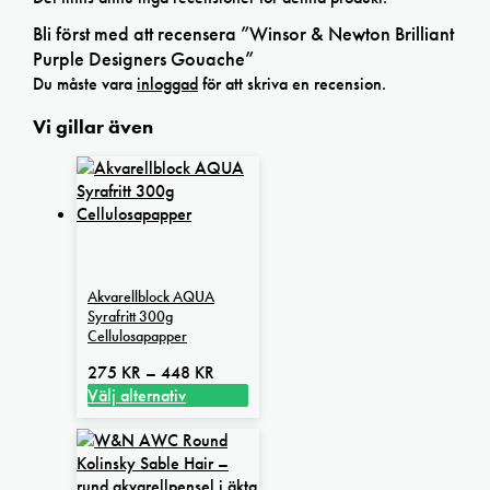
Bli först med att recensera ”Winsor & Newton Brilliant
Purple Designers Gouache”
Du måste vara
inloggad
för att skriva en recension.
Vi gillar även
Akvarellblock AQUA
Syrafritt 300g
Cellulosapapper
Prisintervall:
275
KR
–
448
KR
275 kr
Välj alternativ
Den
till
här
448 kr
produkten
har