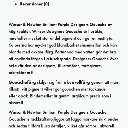
Recensioner (0)
Winsor & Newton Brilliant Purple Designers Gouache av
hög kvalitet. Winsor Designers Gouache är ljusäkta,
innehåller mycket stor andel pigment och ger en matt yta.
Kulörerna har mycket god blandbarhet sinsemellan och kan
blanda med akvarellfärg. Förtunnad med vatten går det bra
att använda färgen i retuschspruta. Designers Gouache över
hela världen av designers, illustratörer, formgivare,
arkitekter m fl.
Gouachefärg
skiljer sig från
akvarellfärg
genom att man
tillsatt vitt pigment vilket gör gouachen mer täckande
eller
opak.
Bindemedlet är gummi arabicum precis som i
akvarell.
Winsor & Newton Brilliant Purple Designers Gouache.
Gouachens täckkraft möjliggör att lägga mörkare skikt under
och sedan tillföra ljusa detaljer, vilket går sämre i akvarell.