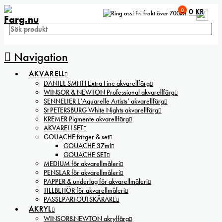
0
0
KR
Fri frakt över 700kr!
Navigation
AKVARELL
DANIEL SMITH Extra Fine akvarellfärg
WINSOR & NEWTON Professional akvarellfärg
SENNELIER L’Aquarelle Artists’ akvarellfärg
St PETERSBURG White Nights akvarellfärg
KREMER Pigmente akvarellfärg
AKVARELLSET
GOUACHE färger & set
GOUACHE 37ml
GOUACHE SET
MEDIUM för akvarellmåleri
PENSLAR för akvarellmåleri
PAPPER & underlag för akvarellmåleri
TILLBEHÖR för akvarellmåleri
PASSEPARTOUTSKÄRARE
AKRYL
WINSOR&NEWTON akrylfärg