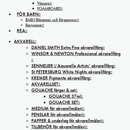
Vässare
FOAMBOARD
FÖR BARN
BARN Ritpapper och färgpennor
Barnsaxar
REA
AKVARELL
DANIEL SMITH Extra Fine akvarellfärg
WINSOR & NEWTON Professional akvarellfärg
SENNELIER L’Aquarelle Artists’ akvarellfärg
St PETERSBURG White Nights akvarellfärg
KREMER Pigmente akvarellfärg
AKVARELLSET
GOUACHE färger & set
GOUACHE 37ml
GOUACHE SET
MEDIUM för akvarellmåleri
PENSLAR för akvarellmåleri
PAPPER & underlag för akvarellmåleri
TILLBEHÖR för akvarellmåleri