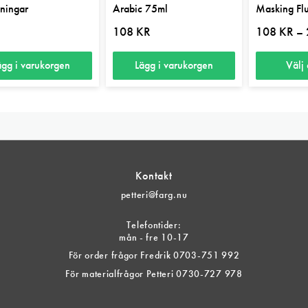
pningar
Arabic 75ml
Masking Fl
R
108
KR
108
KR
–
ägg i varukorgen
Lägg i varukorgen
Välj 
Den
här
produkten
har
flera
Kontakt
varianter.
petteri@farg.nu
De
olika
Telefontider:
alternativen
mån - fre 10-17
kan
För order frågor Fredrik 0703-751 992
väljas
För materialfrågor Petteri 0730-727 978
på