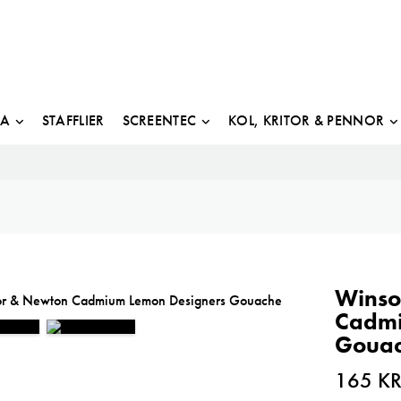
JA
STAFFLIER
SCREENTEC
KOL, KRITOR & PENNOR
Winso
Cadmi
Goua
165
K