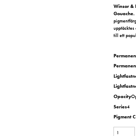
Winsor &
Gouache.
pigmentfär
upptäcktes 
till ett pop
Permanen
Permanen
Lightfast
Lightfastn
Opacity
O
Series
4
Pigment 
Winsor