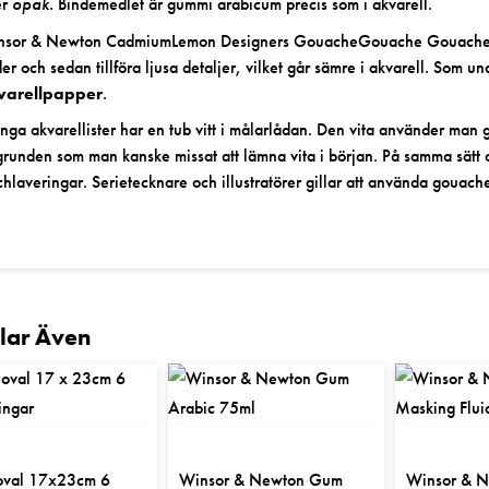
er
opak.
Bindemedlet är gummi arabicum precis som i akvarell.
sor & Newton CadmiumLemon Designers GouacheGouache Gouachens tä
er och sedan tillföra ljusa detaljer, vilket går sämre i akvarell. Som
varellpapper
.
ga akvarellister har en
tub vitt
i målarlådan. Den vita använder man gä
grunden som man kanske missat att lämna vita i början. På samma sätt
chlaveringar. Serietecknare och illustratörer gillar att använda gouach
llar Även
 oval 17x23cm 6
Winsor & Newton Gum
Winsor & Ne