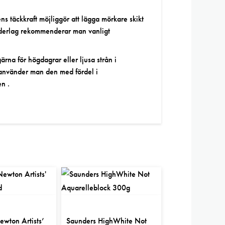
ckkraft möjliggör att lägga mörkare skikt
 underlag rekommenderar man vanligt
rna för högdagrar eller ljusa strån i
 använder man den med fördel i
en .
5.00
wton Artists’
Saunders HighWhite Not