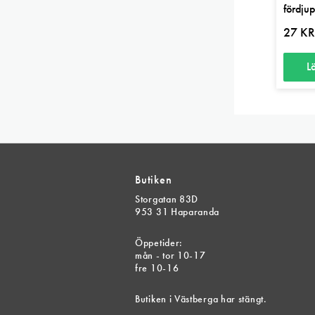
fördju
27
K
L
Butiken
Storgatan 83D
953 31 Haparanda
Öppetider:
mån - tor 10-17
fre 10-16
Butiken i Västberga har stängt.