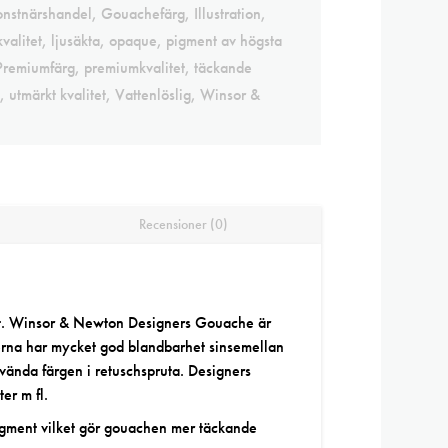
onstnärshandel
,
Gouachefärg
,
Illustration
,
valitet
,
ljusäkta
,
opaque
,
pigment av högsta
Premiumfärg
,
premiumkvalitet
,
täckande
,
utmärkt kvalitet
,
Vattenlöslig
,
Winsor &
Recensioner (0)
t. Winsor & Newton Designers Gouache är
rerna har mycket god blandbarhet sinsemellan
vända färgen i retuschspruta. Designers
er m fl.
pigment vilket gör gouachen mer täckande