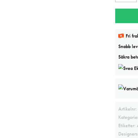
&
Newton
CadmiumL
Designers
Fri fra
Gouache
mängd
Snabb leve
Säkra beta
Artikelnr:
Kategorie
Etiketter:
Designer