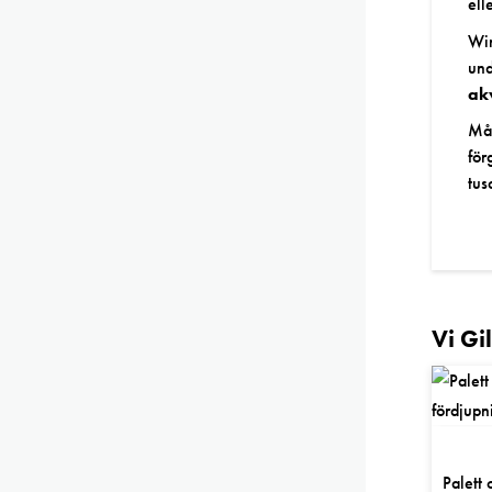
ell
Win
und
ak
Mån
för
tus
Vi Gi
Palett