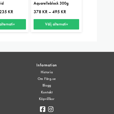
uid
Aquarelleblock 300g
Prisintervall:
Prisintervall:
235
KR
378
KR
495
KR
–
108 kr
378 kr
till
till
235 kr
495 kr
alternativ
Välj alternativ
Den
här
produkten
har
flera
Information
varianter.
Historia
De
Om Färg.se
olika
Blogg
alternativen
Kontakt
kan
Köpvillkor
väljas
på