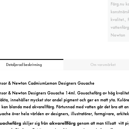
Färg.nu k
konstnärsk
kvalitet.
,
vattenfärg
Newton
Detaljerad beskrivning
Om varumärket
nsor & Newton CadmiumLemon Designers Gouache
sor & Newton Designers Gouache 14ml. Gouachefärg av hög kvalite
säkta, innehåller mycket stor andel pigment och ger en matt yta. Kulö
 kan blanda med akvarellfärg. Förtunnad med vatten går det bra att an
ache över hela världen av designers, illustratörer, formgivare, arkitekt
uachefärg
skiljer sig från
akvarellfärg
genom att man tillsatt vitt 