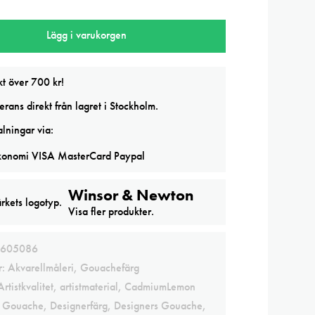
Lägg i varukorgen
emon
kt över 700 kr!
rans direkt från lagret i Stockholm.
lningar via:
Winsor & Newton
Visa fler produkter.
605086
r:
Akvarellmåleri
,
Gouachefärg
Artistkvalitet
,
artistmaterial
,
CadmiumLemon
s Gouache
,
Designerfärg
,
Designers Gouache
,