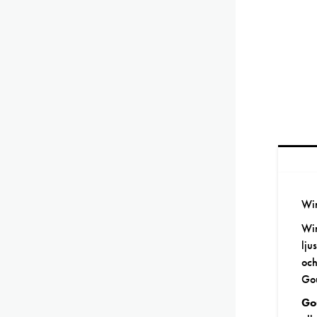
Wi
Win
lju
och
Gou
Go