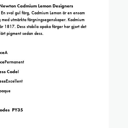
 Newton Cadmium Lemon Designers
En sval gul färg, Cadmium Lemon är en ensam
g med utmärkta färgningsegenskaper. Kadmium
år 1817. Dess stabila opaka färger har gjort det
ulärt pigment sedan dess.
ce
A
ce
Permanent
ness Code
I
ess
Excellent
paque
Codes PY35