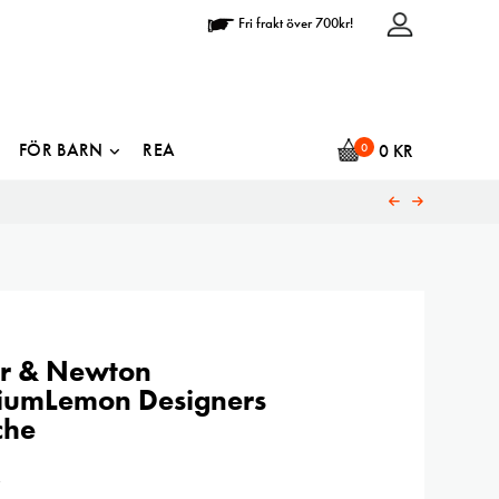
Fri frakt över 700kr!
FÖR BARN
REA
0
0
KR
r & Newton
umLemon Designers
che
R