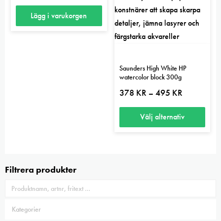
olika
Lägg i varukorgen
alternativen
kan
väljas
på
Saunders High White HP
produktsidan
watercolor block 300g
Prisintervall:
378
KR
495
KR
–
378 kr
till
495 kr
Välj alternativ
Den
här
produkten
Filtrera produkter
har
flera
varianter.
De