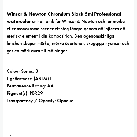
Winsor & Newton Chromium Black 5ml Professional
watercolor
är helt unik för Winsor & Newton och tar mörka
eller monokroma scener ett steg längre genom att injicera ett
eteriskt element i din komposition. Den ogenomskinliga
finishen skapar mörka, mörka övertoner, skuggiga nyanser och
ger en mörk aura till målningar.
Colour Series: 3
Lightfastness: (ASTM) I
Permanence Rating: AA
Pigment(s): PBR29
Transparency / Opacity: Opaque
Winsor