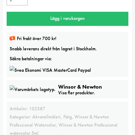
&
Newton
Lägg i varukorgen
Chromium
Black
5ml
Fri frakt över 700 kr!
Professional
Snabb leverans direkt från lagret i Stockholm.
watercolor
mängd
Säkra betalningar via:
Winsor & Newton
Visa fler produkter.
Artikelnr:
102387
Kategorier:
Akvarellmåleri
,
Färg
,
Winsor & Newton
Professional Watercolor
,
Winsor & Newton Professional
watercolor 5ml