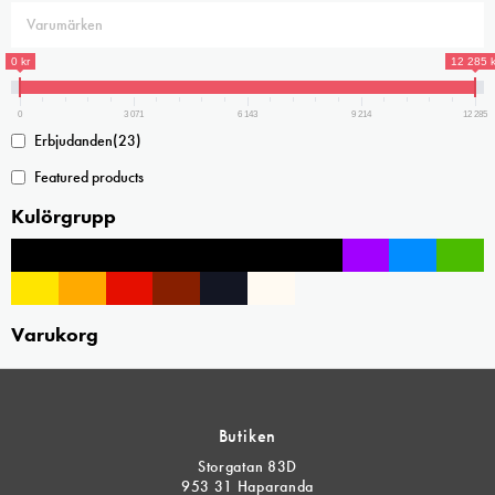
olika
alternativen
0 kr
12 285 k
kan
väljas
0
3 071
6 143
9 214
12 285
på
Erbjudanden
(23)
produktsidan
Featured products
Kulörgrupp
Varukorg
Butiken
Storgatan 83D
953 31 Haparanda