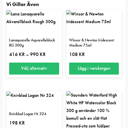
Vi Gillar Även
Lanaquarelle Aquarelleblock
Winsor & Newton Iridescent
RG 300g
Medium 75ml
Prisintervall:
416
KR
990
KR
108
KR
–
416 kr
till
990 kr
Välj alternativ
Lägg i varukorgen
Den
här
produkten
har
flera
Knivblad Logan Nr 324
varianter.
198
KR
De