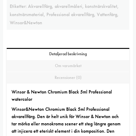
Etiketter:
Akvarellfärg
,
akvarellmåleri
,
konstnärskvalitet
,
konstnärsmaterial
,
Professional akvarellfärg
,
Vattenfärg
,
Winsor&Newton
Detaljerad beskrivning
Om varumärket
Recensioner (0)
Winsor & Newton Chromium Black 5ml Professional
watercolor
Winsor&Newton
Chromium Black 5ml Professional
akvarellfärg. Den är helt unik för Winsor & Newton och
tar mörka eller monokroma scener ett steg längre genom
att injicera ett eteriskt element i din komposition. Den