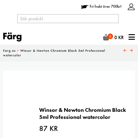
Fri frakt över 700kr!
N
0
0
KR
Farg.nu
>
Winsor & Newton Chromium Black 5ml Professional
watercolor
Winsor & Newton Chromium Black
5ml Professional watercolor
87
KR