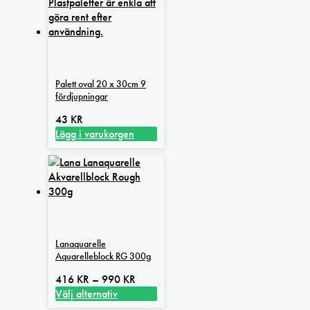
Palett oval 20 x 30cm 9
fördjupningar
43
KR
Lägg i varukorgen
Lanaquarelle
Aquarelleblock RG 300g
Prisintervall:
416
KR
–
990
KR
416 kr
Välj alternativ
Den
till