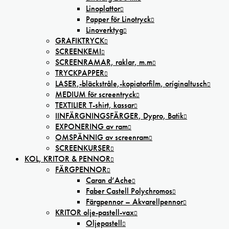
Linoplattor
Papper för Linotryck
Linoverktyg
GRAFIKTRYCK
SCREENKEMI
SCREENRAMAR, raklar, m.m
TRYCKPAPPER
LASER,-bläckstråle,-kopiatorfilm, oríginaltusch
MEDIUM för screentryck
TEXTILIER T-shirt, kassar
IINFÄRGNINGSFÄRGER, Dypro, Batik
EXPONERING av ram
OMSPÄNNIG av screenram
SCREENKURSER
KOL, KRITOR & PENNOR
FÄRGPENNOR
Caran d’Ache
Faber Castell Polychromos
Färgpennor – Akvarellpennor
KRITOR olje-pastell-vax
Oljepastell