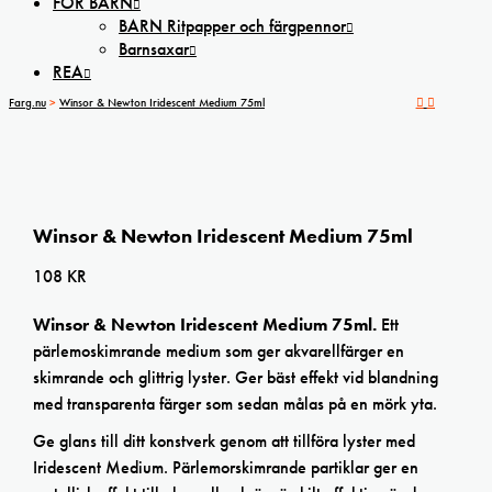
FÖR BARN
BARN Ritpapper och färgpennor
Barnsaxar
REA
Farg.nu
>
Winsor & Newton Iridescent Medium 75ml
Winsor & Newton Iridescent Medium 75ml
108
KR
Winsor & Newton Iridescent Medium 75ml.
Ett
pärlemoskimrande medium som ger akvarellfärger en
skimrande och glittrig lyster. Ger bäst effekt vid blandning
med transparenta färger som sedan målas på en mörk yta.
Ge glans till ditt konstverk genom att tillföra lyster med
Iridescent Medium. Pärlemorskimrande partiklar ger en