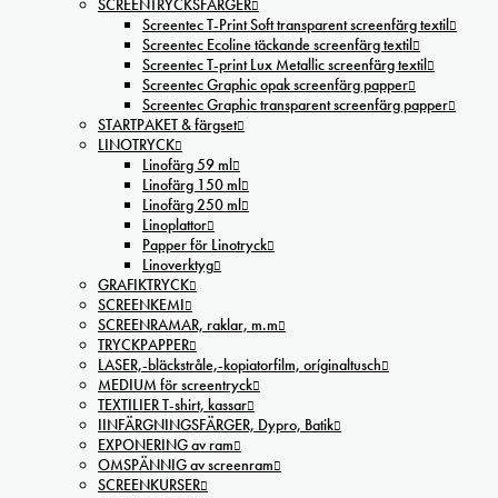
SCREENTRYCKSFÄRGER
Screentec T-Print Soft transparent screenfärg textil
Screentec Ecoline täckande screenfärg textil
Screentec T-print Lux Metallic screenfärg textil
Screentec Graphic opak screenfärg papper
Screentec Graphic transparent screenfärg papper
STARTPAKET & färgset
LINOTRYCK
Linofärg 59 ml
Linofärg 150 ml
Linofärg 250 ml
Linoplattor
Papper för Linotryck
Linoverktyg
GRAFIKTRYCK
SCREENKEMI
SCREENRAMAR, raklar, m.m
TRYCKPAPPER
LASER,-bläckstråle,-kopiatorfilm, oríginaltusch
MEDIUM för screentryck
TEXTILIER T-shirt, kassar
IINFÄRGNINGSFÄRGER, Dypro, Batik
EXPONERING av ram
OMSPÄNNIG av screenram
SCREENKURSER