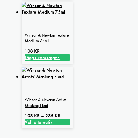
här
990 kr
produkten
har
flera
varianter.
Winsor & Newton Texture
De
Medium 75ml
olika
alternativen
108
KR
kan
Lägg i varukorgen
väljas
på
produktsidan
Winsor & Newton Artists’
Masking Fluid
Prisintervall:
108
KR
–
235
KR
108 kr
Välj alternativ
Den
till
här
235 kr