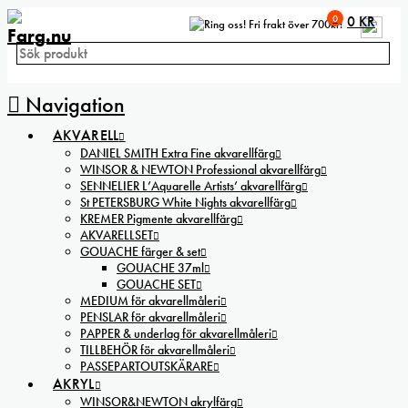
0
0
KR
Fri frakt över 700kr!
Navigation
AKVARELL
DANIEL SMITH Extra Fine akvarellfärg
WINSOR & NEWTON Professional akvarellfärg
SENNELIER L’Aquarelle Artists’ akvarellfärg
St PETERSBURG White Nights akvarellfärg
KREMER Pigmente akvarellfärg
AKVARELLSET
GOUACHE färger & set
GOUACHE 37ml
GOUACHE SET
MEDIUM för akvarellmåleri
PENSLAR för akvarellmåleri
PAPPER & underlag för akvarellmåleri
TILLBEHÖR för akvarellmåleri
PASSEPARTOUTSKÄRARE
AKRYL
WINSOR&NEWTON akrylfärg