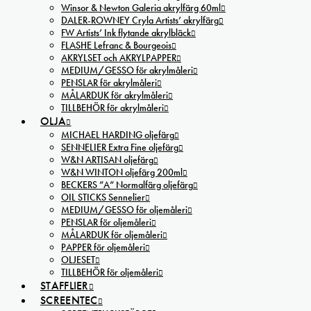
Winsor & Newton Galeria akrylfärg 60ml
DALER-ROWNEY Cryla Artists’ akrylfärg
FW Artists’ Ink flytande akrylbläck
FLASHE Lefranc & Bourgeois
AKRYLSET och AKRYLPAPPER
MEDIUM/GESSO för akrylmåleri
PENSLAR för akrylmåleri
MÅLARDUK för akrylmåleri
TILLBEHÖR för akrylmåleri
OLJA
MICHAEL HARDING oljefärg
SENNELIER Extra Fine oljefärg
W&N ARTISAN oljefärg
W&N WINTON oljefärg 200ml
BECKERS ”A” Normalfärg oljefärg
OIL STICKS Sennelier
MEDIUM/GESSO för oljemåleri
PENSLAR för oljemåleri
MÅLARDUK för oljemåleri
PAPPER för oljemåleri
OLJESET
TILLBEHÖR för oljemåleri
STAFFLIER
SCREENTEC