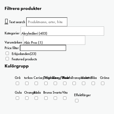
produkten
Filtrera produkter
har
flera
varianter.
Text search
De
olika
Kategorier
alternativen
kan
Varumärken
väljas
Price filter
på
Erbjudanden
(23)
produktsidan
Featured products
Kulörgrupp
Grå
turkos
Cerise/Paprika
Delphinium/Menthe
Grey/Pink
Rosa
Transparent
Violetta
Blåa
Gröna
Gula
Orangea
Röda
Bruna
Svarta
Vita
Effektfärger