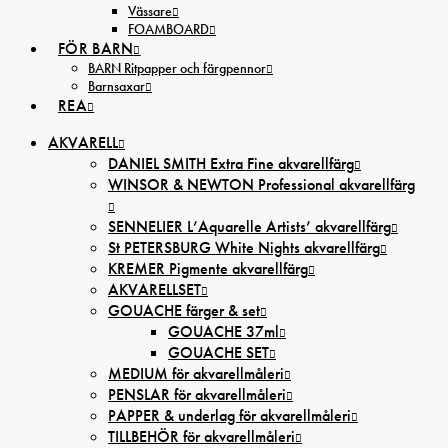
Vässare
FOAMBOARD
FÖR BARN
BARN Ritpapper och färgpennor
Barnsaxar
REA
AKVARELL
DANIEL SMITH Extra Fine akvarellfärg
WINSOR & NEWTON Professional akvarellfärg
SENNELIER L’Aquarelle Artists’ akvarellfärg
St PETERSBURG White Nights akvarellfärg
KREMER Pigmente akvarellfärg
AKVARELLSET
GOUACHE färger & set
GOUACHE 37ml
GOUACHE SET
MEDIUM för akvarellmåleri
PENSLAR för akvarellmåleri
PAPPER & underlag för akvarellmåleri
TILLBEHÖR för akvarellmåleri