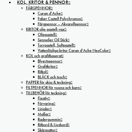
KOL, KRITOR & PENNOR
FÄRGPENNOR
Caran d’Ache
Faber Castell Polychromos
Färgpennor – Akvarellpennor
KRITOR olje-pastell-vax
Oljepastell
Sennelier Oil Stick
Torrpastell, Softpastell
Vattenlösliga kritor Caran d’Ache NeoColor
KOL och grafitbaserat
Blyertspennor
Grafitkritor
Ritkol
BLÄCK och tusch
PAPPER för skiss & teckning
FILTPENNOR för vuxna och barn
TILLBEHÖR för teckning
Fixativ
Förvaring
Linjaler
Mallar
Radergummin
Ritbord & Ljusbord
Skärmattor