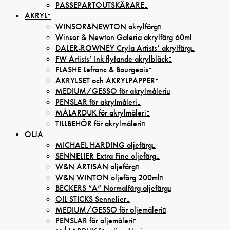
PASSEPARTOUTSKÄRARE
AKRYL
WINSOR&NEWTON akrylfärg
Winsor & Newton Galeria akrylfärg 60ml
DALER-ROWNEY Cryla Artists’ akrylfärg
FW Artists’ Ink flytande akrylbläck
FLASHE Lefranc & Bourgeois
AKRYLSET och AKRYLPAPPER
MEDIUM/GESSO för akrylmåleri
PENSLAR för akrylmåleri
MÅLARDUK för akrylmåleri
TILLBEHÖR för akrylmåleri
OLJA
MICHAEL HARDING oljefärg
SENNELIER Extra Fine oljefärg
W&N ARTISAN oljefärg
W&N WINTON oljefärg 200ml
BECKERS ”A” Normalfärg oljefärg
OIL STICKS Sennelier
MEDIUM/GESSO för oljemåleri
PENSLAR för oljemåleri