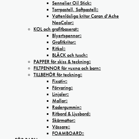
Sennelier Oil Stick
Torrpastell, Softpastell
Vattenlösliga kritor Caran d’Ache
NeoColor
KOL och grafitbaserat
Blyertspennor
Grafitkritor
Ritkol
BLÄCK och tusch
PAPPER för skiss & teckning
FILTPENNOR för vuxna och barn
TILLBEHÖR för teckning
Fixativ
Förvaring
Linjaler
Mallar
Radergummin
Ritbord & Ljusbord
Skärmattor
Vässare
FOAMBOARD