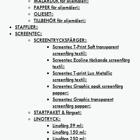
MÅLARDUK för oljemåleri
PAPPER för oljemåleri
OLJESET
TILLBEHÖR för oljemåleri
STAFFLIER
SCREENTEC
SCREENTRYCKSFÄRGER
Screentec T-Print Soft transparent
screenfärg textil
Screentec Ecoline täckande screenfärg
textil
Screentec T-print Lux Metallic
screenfärg textil
Screentec Graphic opak screenfärg
papper
Screentec Graphic transparent
screenfärg papper
STARTPAKET & färgset
LINOTRYCK
Linofärg 59 ml
Linofärg 150 ml
Linofärg 250 ml