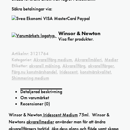
Säkra betalningar via:
Winsor & Newton
Visa fler produkter.
Artikelnr:
3121764
Kategorier:
Akvarellfärg medium
,
Akvarellmåleri
,
Medier
Etiketter:
akvarell målning
,
Akvarellfärg
,
akvarellfärger
,
Färg.nu konstnärshandel
,
Iridescent
,
konstnärskvalitet
,
Shimmering medium
Detaljerad beskrivning
Om varumärket
Recensioner (0)
Winsor & Newton
Iridescent Medium
75ml. Winsor &
Newtons
akvarellmedier
använder man för att ändra
akvarellfärgers torktid, öka dess glans och flöde samt skapa