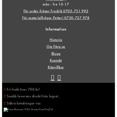
mån - fre 10-17
För order frågor Fredrik 0703-751 992
För materialfrågor Petteri 0730-727 978
Information
Historia
Om Färg.se
Blogg
Kontakt
Köpvillkor
Fri frakt över 700 kr!
Snabb leverans direkt från lagret .
Säkra betalningar via: