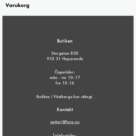
Varukorg
Butiken
Storgatan 83D
953 31 Haparanda
Öppetider:
mån - tor 10-17
fre 10-16
Butiken i Västberga har stängt.
Kontakt
petteri@farg.nu
Telefontider: