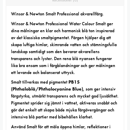
Recensioner (0)
Winsor & Newton
Smalt Professional
akvarellfärg
.
Winsor & Newton Professional Water Colour Smalt ger
dina målningar en klar och harmonisk blå ton inspirerad
av det klassiska smaltpigmentet. Färgen hjälper dig att
skapa luftiga himlar, skimrande vatten och stämningsfulla
landskap samtidigt som den bevarar akvarellens
transparens och lyster. Den rena blå nyansen fungerar
lika bra ensam som i färgblandningar och ger målningen
ett levande och balanserat uttryck.
Smalt tillverkas med pigmentet
PB15
(Phthaloblå/Phthalocyanine Blue)
, som ger intensiv
färgstyrka, utmärkt transparens och mycket god ljusäkthet.
Pigmentet sprider sig jämnt i vattnet, aktiveras snabbt och
gör det enkelt att skapa både mjuka färgövergångar och
intensiva blå partier med bibehållen klarhet.
Använd Smalt för att måla öppna himlar, reflektioner i