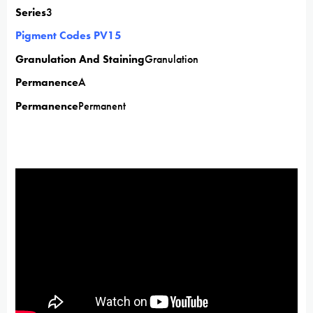
Series
3
Pigment Codes PV15
Granulation And Staining
Granulation
Permanence
A
Permanence
Permanent