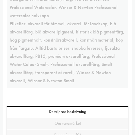
Professional Watercolor
,
Winsor & Newton Professional
watercolor halvkopp
Etiketter:
akvarell för himmel
,
akvarell för landskap
,
blå
akvarellfärg
,
blå akvarellpigment
,
historisk blå pigmentfärg
,
hög pigmenthalt
,
konstnärsakvarell
,
konstnärsmaterial
,
köp
från Färg.nu. Alltid bästa priser. snabba leverser
,
ljusäkta
akvarellfärg
,
PB15
,
premium akvarellfärg
,
Professional
Water Colour Smalt
,
Professionell akvarellfärg
,
Smalt
akvarellfärg
,
transparent akvarell
,
Winsor & Newton
akvarell
,
Winsor & Newton Smalt
Detaljerad beskrivning
Om varumärket