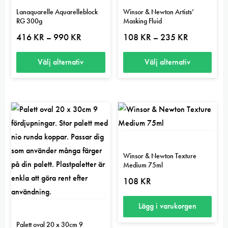
Lanaquarelle Aquarelleblock
Winsor & Newton Artists’
RG 300g
Masking Fluid
Prisintervall:
Prisintervall:
416
KR
990
KR
108
KR
235
KR
–
–
416 kr
108 kr
till
till
990 kr
235 kr
Välj alternativ
Välj alternativ
Den
Den
här
här
produkten
produkten
har
har
flera
flera
varianter.
varianter.
Winsor & Newton Texture
De
De
Medium 75ml
olika
olika
108
KR
alternativen
alternativen
kan
kan
Lägg i varukorgen
väljas
väljas
Palett oval 20 x 30cm 9