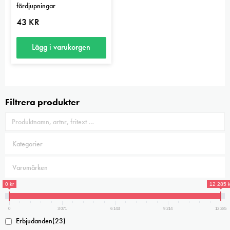
på
på
fördjupningar
produktsidan
produktsidan
43
KR
Lägg i varukorgen
Filtrera produkter
0 kr
12 285 k
0
3 071
6 143
9 214
12 285
Erbjudanden
(23)