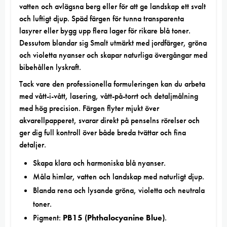
vatten och avlägsna berg eller för att ge landskap ett svalt
och luftigt djup. Späd färgen för tunna transparenta
lasyrer eller bygg upp flera lager för rikare blå toner.
Dessutom blandar sig Smalt utmärkt med jordfärger, gröna
och violetta nyanser och skapar naturliga övergångar med
bibehållen lyskraft.
Tack vare den professionella formuleringen kan du arbeta
med vått-i-vått, lasering, vått-på-torrt och detaljmålning
med hög precision. Färgen flyter mjukt över
akvarellpapperet, svarar direkt på penselns rörelser och
ger dig full kontroll över både breda tvättar och fina
detaljer.
Skapa klara och harmoniska blå nyanser.
Måla himlar, vatten och landskap med naturligt djup.
Blanda rena och lysande gröna, violetta och neutrala
toner.
Pigment:
PB15 (Phthalocyanine Blue)
.