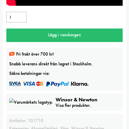
Winsor
&
Newton
Lägg i varukorgen
Smalt
Professional
watercolor
Fri frakt över 700 kr!
mängd
Snabb leverans direkt från lagret i Stockholm.
Säkra betalningar via:
Winsor & Newton
Visa fler produkter.
Artikelnr:
101710
Kategorier:
Akvarellmåleri
,
Färg
,
Winsor & Newton