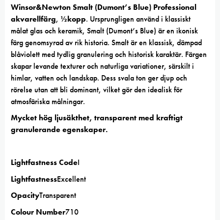
Winsor&Newton Smalt (Dumont’s Blue)
Professional
akvarellfärg
,
½kopp
. Ursprungligen använd i klassiskt
målat glas och keramik, Smalt (Dumont’s Blue) är en ikonisk
färg genomsyrad av rik historia. Smalt är en klassisk, dämpad
blåviolett med tydlig granulering och historisk karaktär. Färgen
skapar levande texturer och naturliga variationer, särskilt i
himlar, vatten och landskap. Dess svala ton ger djup och
rörelse utan att bli dominant, vilket gör den idealisk för
atmosfäriska målningar.
Mycket hög ljusäkthet, transparent med kraftigt
granulerande egenskaper.
Lightfastness Code
I
Lightfastness
Excellent
Opacity
Transparent
Colour Number
710