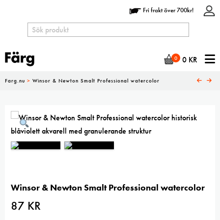
Fri frakt över 700kr!
N
0
0
KR
Farg.nu
>
Winsor & Newton Smalt Professional watercolor
Winsor & Newton Smalt Professional watercolor
87
KR