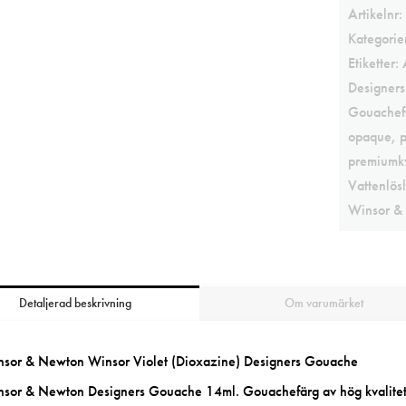
Artikelnr:
Kategorie
Etiketter:
Designer
Gouachef
opaque
,
p
premiumkv
Vattenlösl
Winsor &
Detaljerad beskrivning
Om varumärket
sor & Newton Winsor Violet (Dioxazine) Designers Gouache
sor & Newton Designers Gouache 14ml. Gouachefärg av hög kvalite