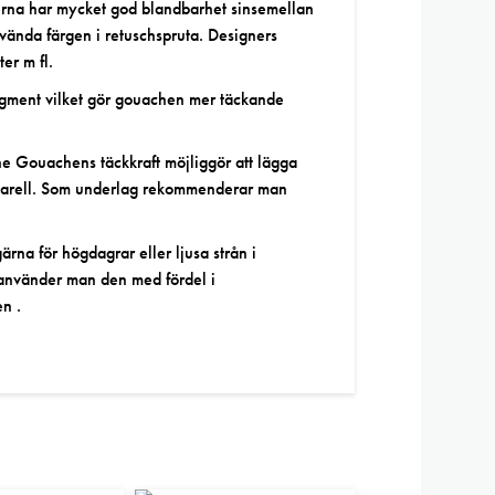
rerna har mycket god blandbarhet sinsemellan
vända färgen i retuschspruta. Designers
er m fl.
pigment vilket gör gouachen mer täckande
Gouachens täckkraft möjliggör att lägga
 akvarell. Som underlag rekommenderar man
rna för högdagrar eller ljusa strån i
 använder man den med fördel i
en .