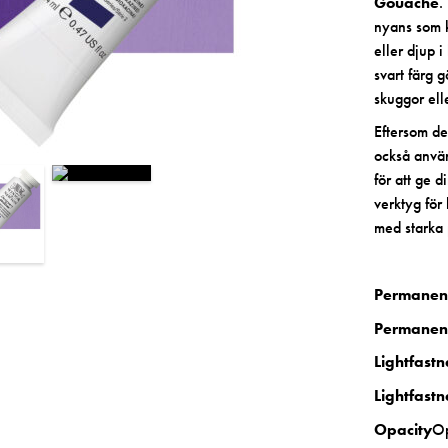
Gouache
.
nyans som k
eller djup 
svart färg 
skuggor elle
Eftersom de
också använd
för att ge 
verktyg för 
med starka
Permanen
Permanen
Lightfast
Lightfastn
Opacity
O