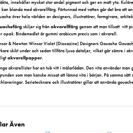
säkta, innehåller mycket stor andel pigment och ger en matt yta. Kulö
 kan blanda med akvarellfärg. Förtunnad med vatten går det bra att an
ache över hela världen av designers, illustratörer, formgivare, arkitekt
uachefärg
skiljer sig från
akvarellfärg
genom att man tillsatt vitt 
er
opak.
Bindemedlet är gummi arabicum precis som i akvarell.
sor & Newton Winsor Violet (Dioxazine) Designers Gouache Gouache 
kare skikt under och sedan tillföra ljusa detaljer, vilket går sämre i
ligt
akvarellpapper
.
ga akvarellister har en
tub vitt
i målarlådan. Den vita använder man gä
grunden som man kanske missat att lämna vita i början. På samma sätt
chlaveringar. Serietecknare och illustratörer gillar att använda gouach
llar Även