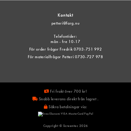
tiven
Kontakt
petteri@farg.nu
tsidan
Telefontider:
mån - fre 10-17
För order frågor Fredrik 0703-751 992
För materialfrågor Petteri 0730-727 978
Fri frakt över 700 kr!
Snabb leverans direkt från lagret .
Säkra betalningar via:
Copyright © Screentec
2026