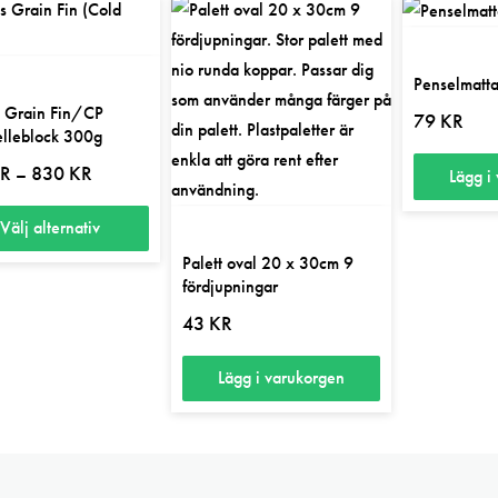
Penselmatt
 Grain Fin/CP
79
KR
lleblock 300g
Prisintervall:
R
830
KR
–
Lägg i
535 kr
till
830 kr
Välj alternativ
Palett oval 20 x 30cm 9
fördjupningar
43
KR
ten
Lägg i varukorgen
er.