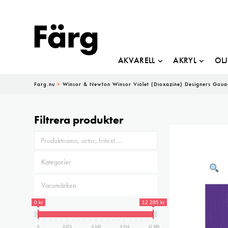
AKVARELL
AKRYL
OL
Farg.nu
>
Winsor & Newton Winsor Violet (Dioxazine) Designers Goua
Filtrera produkter
0 kr
12 285 kr
0
3 071
6 143
9 214
12 285