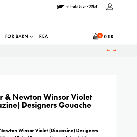
Fri frakt över 700kr!
FÖR BARN
REA
0
0
KR
r & Newton Winsor Violet
azine) Designers Gouache
R
Newton Winsor Violet (Dioxazine) Designers