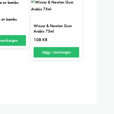
a av bambu
Winsor & Newton Gum
Arabic 75ml
108
KR
 varukorgen
Lägg i varukorgen