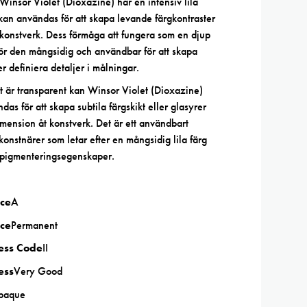
 Winsor Violet (Dioxazine) har en intensiv lila
an användas för att skapa levande färgkontraster
i konstverk. Dess förmåga att fungera som en djup
gör den mångsidig och användbar för att skapa
r definiera detaljer i målningar.
t är transparent kan Winsor Violet (Dioxazine)
as för att skapa subtila färgskikt eller glasyrer
dimension åt konstverk. Det är ett användbart
konstnärer som letar efter en mångsidig lila färg
 pigmenteringsegenskaper.
ce
A
ce
Permanent
ness Code
II
ess
Very Good
paque