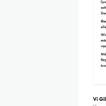
lju
och
Gou
Go
ell
Win
mör
van
Mån
för
tus
Vi Gi