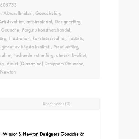
605733
r:
Akvarellmåleri
,
Gouachefärg
Artistkvalitet
,
artistmaterial
,
Designerfärg
,
s Gouache
,
Färg.nu konstnärshandel
,
ärg
,
Illustration
,
konstnärskvalitet
,
ljusäkta
,
igment av högsta kvalitet.
,
Premiumfärg
,
alitet
,
täckande vattenfärg
,
utmärkt kvalitet
,
ig
,
Violet (Dioxazine) Designers Gouache
,
 Newton
Recensioner (0)
t. Winsor & Newton Designers Gouache är