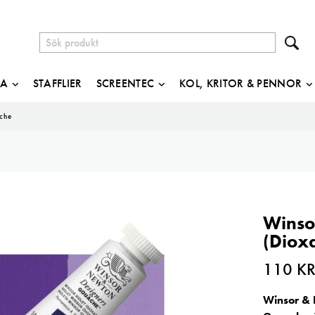
JA
STAFFLIER
SCREENTEC
KOL, KRITOR & PENNOR
che
Winso
(Diox
110
K
Winsor & 