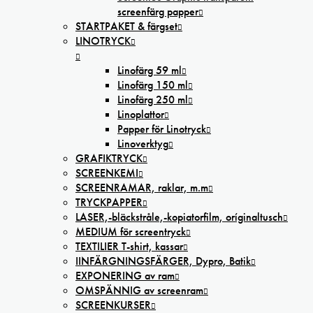
screenfärg papper
STARTPAKET & färgset
LINOTRYCK
Linofärg 59 ml
Linofärg 150 ml
Linofärg 250 ml
Linoplattor
Papper för Linotryck
Linoverktyg
GRAFIKTRYCK
SCREENKEMI
SCREENRAMAR, raklar, m.m
TRYCKPAPPER
LASER,-bläckstråle,-kopiatorfilm, oríginaltusch
MEDIUM för screentryck
TEXTILIER T-shirt, kassar
IINFÄRGNINGSFÄRGER, Dypro, Batik
EXPONERING av ram
OMSPÄNNIG av screenram
SCREENKURSER