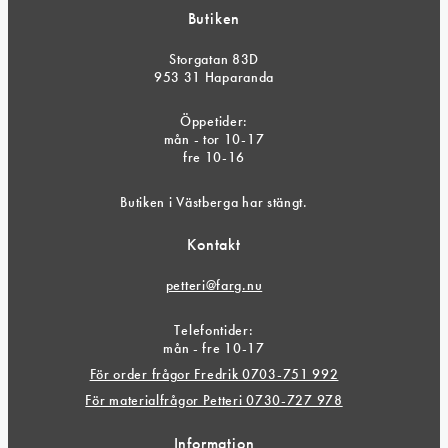
Butiken
Storgatan 83D
953 31 Haparanda
Öppetider:
mån - tor 10-17
fre 10-16
Butiken i Västberga har stängt.
Kontakt
petteri@farg.nu
Telefontider:
mån - fre 10-17
För order frågor Fredrik 0703-751 992
För materialfrågor Petteri 0730-727 978
Information