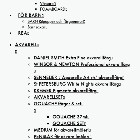
Vässare
FOAMBOARD
FÖR BARN
BARN Ritpapper och färgpennor
Barnsaxar
REA
AKVARELL
DANIEL SMITH Extra Fine akvarellfärg
WINSOR & NEWTON Professional akvarellfärg
SENNELIER L’Aquarelle Artists’ akvarellfärg
St PETERSBURG White Nights akvarellfärg
KREMER Pigmente akvarellfärg
AKVARELLSET
GOUACHE färger & set
GOUACHE 37ml
GOUACHE SET
MEDIUM för akvarellmåleri
PENSLAR för akvarellmåleri