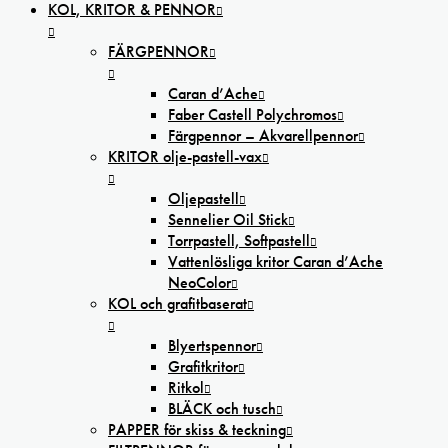
KOL, KRITOR & PENNOR
FÄRGPENNOR
Caran d’Ache
Faber Castell Polychromos
Färgpennor – Akvarellpennor
KRITOR olje-pastell-vax
Oljepastell
Sennelier Oil Stick
Torrpastell, Softpastell
Vattenlösliga kritor Caran d’Ache
NeoColor
KOL och grafitbaserat
Blyertspennor
Grafitkritor
Ritkol
BLÄCK och tusch
PAPPER för skiss & teckning