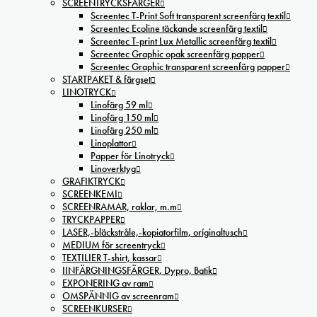
SCREENTRYCKSFÄRGER
Screentec T-Print Soft transparent screenfärg textil
Screentec Ecoline täckande screenfärg textil
Screentec T-print Lux Metallic screenfärg textil
Screentec Graphic opak screenfärg papper
Screentec Graphic transparent screenfärg papper
STARTPAKET & färgset
LINOTRYCK
Linofärg 59 ml
Linofärg 150 ml
Linofärg 250 ml
Linoplattor
Papper för Linotryck
Linoverktyg
GRAFIKTRYCK
SCREENKEMI
SCREENRAMAR, raklar, m.m
TRYCKPAPPER
LASER,-bläckstråle,-kopiatorfilm, oríginaltusch
MEDIUM för screentryck
TEXTILIER T-shirt, kassar
IINFÄRGNINGSFÄRGER, Dypro, Batik
EXPONERING av ram
OMSPÄNNIG av screenram
SCREENKURSER