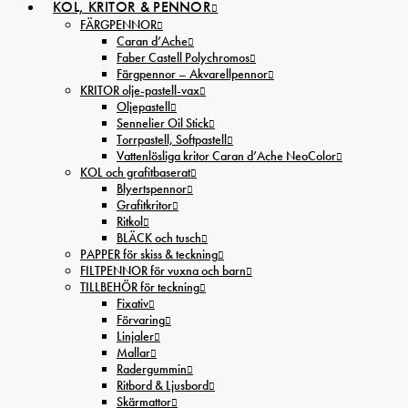
KOL, KRITOR & PENNOR
FÄRGPENNOR
Caran d’Ache
Faber Castell Polychromos
Färgpennor – Akvarellpennor
KRITOR olje-pastell-vax
Oljepastell
Sennelier Oil Stick
Torrpastell, Softpastell
Vattenlösliga kritor Caran d’Ache NeoColor
KOL och grafitbaserat
Blyertspennor
Grafitkritor
Ritkol
BLÄCK och tusch
PAPPER för skiss & teckning
FILTPENNOR för vuxna och barn
TILLBEHÖR för teckning
Fixativ
Förvaring
Linjaler
Mallar
Radergummin
Ritbord & Ljusbord
Skärmattor