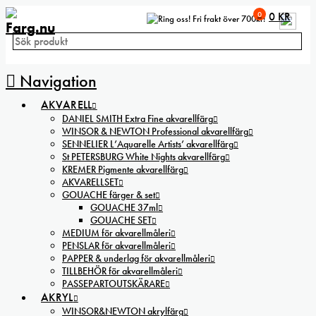
0
0
KR
Fri frakt över 700kr!
Navigation
AKVARELL
DANIEL SMITH Extra Fine akvarellfärg
WINSOR & NEWTON Professional akvarellfärg
SENNELIER L’Aquarelle Artists’ akvarellfärg
St PETERSBURG White Nights akvarellfärg
KREMER Pigmente akvarellfärg
AKVARELLSET
GOUACHE färger & set
GOUACHE 37ml
GOUACHE SET
MEDIUM för akvarellmåleri
PENSLAR för akvarellmåleri
PAPPER & underlag för akvarellmåleri
TILLBEHÖR för akvarellmåleri
PASSEPARTOUTSKÄRARE
AKRYL
WINSOR&NEWTON akrylfärg