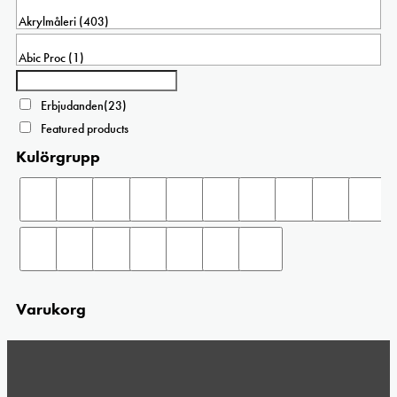
olika
alternativen
kan
väljas
på
produktsidan
Erbjudanden
(23)
Featured products
Kulörgrupp
Varukorg