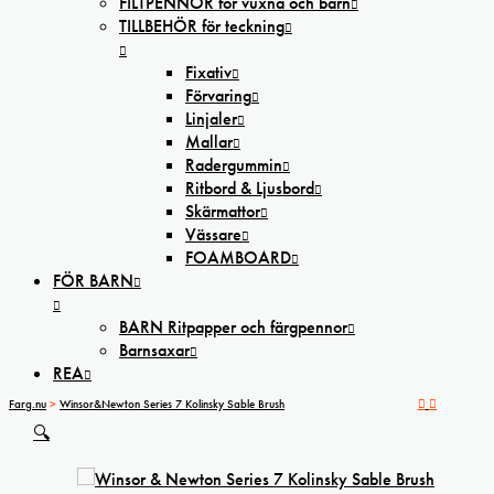
FILTPENNOR för vuxna och barn
TILLBEHÖR för teckning
Fixativ
Förvaring
Linjaler
Mallar
Radergummin
Ritbord & Ljusbord
Skärmattor
Vässare
FOAMBOARD
FÖR BARN
BARN Ritpapper och färgpennor
Barnsaxar
REA
Farg.nu
>
Winsor&Newton Series 7 Kolinsky Sable Brush
🔍