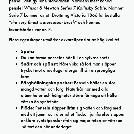
pensel, den gyllene standarden. Världens mest kända
penslel
Winsor & Newton Series 7 Kolinsky Sable
. Namnet
Serie 7 kommer av att Drottning Victoria 1866 lät beställa
“
the very finest watercolour brush
” och hennes
favoritstorlek var nr. 7.
Flera egenskaper utmärker akvarellpenslar av hög kvalitet:
Spets:
Du kan forma penselns hår till en sylvass spets.
Snärt och spänst:
Håren ska så fort man släpper
trycket mot underlaget återgå till sin ursprungliga
form.
Färghållningskapacitet:
Penseln håller en stor
mängd vatten och färg. Naturhår har med alla
ojämnheter och håligheter större förmåga att hålla
vätska än syntethår.
Flöde:
Penseln släpper ifrån sig vatten och färg med
med ett jämnt och återhållet flöde. I jämförelse släpper
enklare syntetpenslar ifrån sig majoriteten av vätskan
så fort den når underlaget.