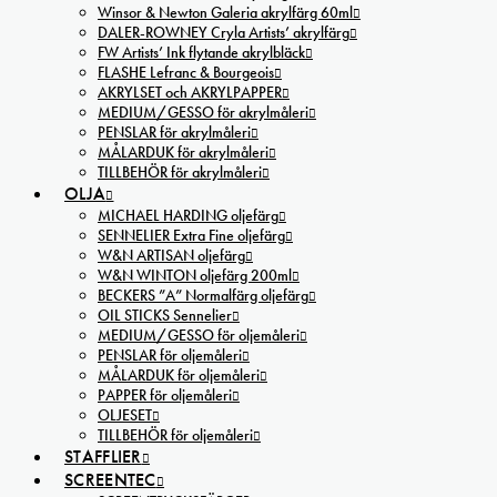
Winsor & Newton Galeria akrylfärg 60ml
DALER-ROWNEY Cryla Artists’ akrylfärg
FW Artists’ Ink flytande akrylbläck
FLASHE Lefranc & Bourgeois
AKRYLSET och AKRYLPAPPER
MEDIUM/GESSO för akrylmåleri
PENSLAR för akrylmåleri
MÅLARDUK för akrylmåleri
TILLBEHÖR för akrylmåleri
OLJA
MICHAEL HARDING oljefärg
SENNELIER Extra Fine oljefärg
W&N ARTISAN oljefärg
W&N WINTON oljefärg 200ml
BECKERS ”A” Normalfärg oljefärg
OIL STICKS Sennelier
MEDIUM/GESSO för oljemåleri
PENSLAR för oljemåleri
MÅLARDUK för oljemåleri
PAPPER för oljemåleri
OLJESET
TILLBEHÖR för oljemåleri
STAFFLIER
SCREENTEC