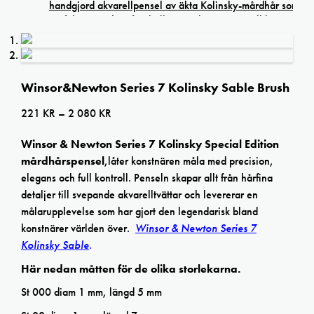
Winsor&Newton Series 7 Kolinsky Sable Brush
Prisintervall:
221
KR
–
2 080
KR
221 kr
Winsor & Newton Series 7 Kolinsky Special Edition
till
mårdhårspensel
,låter konstnären måla med precision,
2
elegans och full kontroll. Penseln skapar allt från hårfina
080 kr
detaljer till svepande akvarelltvättar och levererar en
målarupplevelse som har gjort den legendarisk bland
konstnärer världen över.
Winsor & Newton Series 7
Kolinsky Sable
.
Här nedan måtten för de olika storlekarna.
St 000 diam 1 mm, längd 5 mm