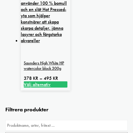
Saunders High White HP
watercolor block 300g
Prisintervall:
378
KR
–
495
KR
378 kr
Välj alternativ
Den
till
här
495 kr
produkten
Filtrera produkter
har
flera
varianter.
De