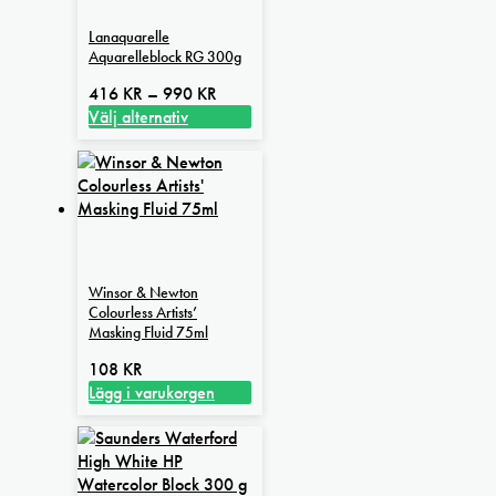
Lanaquarelle
Aquarelleblock RG 300g
Prisintervall:
416
KR
–
990
KR
416 kr
Välj alternativ
Den
till
här
990 kr
produkten
har
flera
varianter.
De
Winsor & Newton
olika
Colourless Artists’
alternativen
Masking Fluid 75ml
kan
108
KR
väljas
Lägg i varukorgen
på
produktsidan