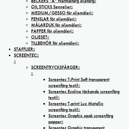
BECKERS ”A” Normalfärg oljefärg
OIL STICKS Sennelier
MEDIUM/GESSO för oljemåleri
PENSLAR för oljemåleri
MÅLARDUK för oljemåleri
PAPPER för oljemåleri
OLJESET
TILLBEHÖR för oljemåleri
STAFFLIER
SCREENTEC
SCREENTRYCKSFÄRGER
Screentec T-Print Soft transparent
screenfärg textil
Screentec Ecoline täckande screenfärg
textil
Screentec T-print Lux Metallic
screenfärg textil
Screentec Graphic opak screenfärg
papper
Screentec Graphic transparent