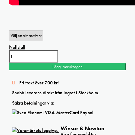
Nollställ
Winsor&Newton
Series
7
Lägg i varukorgen
Kolinsky
Sable
Brush
Fri frakt över 700 kr!
mängd
Snabb leverans direkt från lagret i Stockholm.
Säkra betalningar via:
Winsor & Newton
Visa fler produkter.