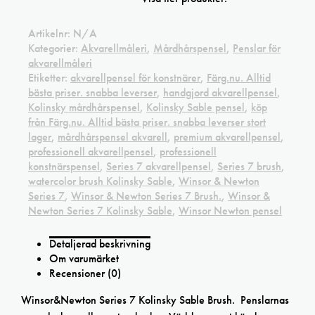
Artikelnr:
N/A
Kategorier:
Akvarellmåleri
,
Mårdhårspensel
,
Penslar för
akvarellmåleri
Etiketter:
akvarellpensel för konstnärer
,
Färg.nu. Alltid
bästa priser. snabba leverser
,
handgjord akvarellpensel
,
Kolinsky mårdhårspensel
,
Kolinsky Sable pensel
,
köp
från Färg.nu. Alltid bästa priser. snabba leverser stort
lager
,
mårdhårspensel akvarell
,
premium akvarellpensel
,
professionell akvarellpensel
,
professionell
konstnärspensel
,
Series 7 akvarellpensel
,
Series 7 brush
,
watercolor brush Kolinsky Sable
,
Winsor & Newton
Series 7
,
Winsor & Newton Series 7 Brush.
,
Winsor &
Newton Series 7 Kolinsky Sable
,
Winsor Newton pensel
Detaljerad beskrivning
Om varumärket
Recensioner (0)
Winsor&Newton Series 7 Kolinsky Sable Brush. Penslarnas