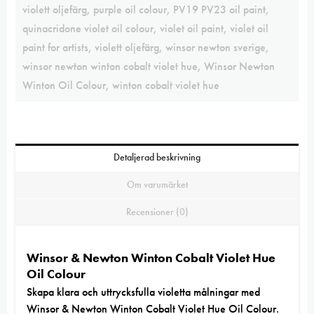
violett oljefärg
,
purple oil colour
,
PV19 PV23 oil paint
,
quinacridone violet oil colour
,
violet oil paint
,
violet oil
paint for artists
,
violett oljefärg
,
winsor newton sverige
,
winsor newton winton cobalt violet hue
,
Winsor Newton
Winton Oil Colour
,
winton cobalt violet hue
Detaljerad beskrivning
Om varumärket
Recensioner (0)
Winsor & Newton Winton Cobalt Violet Hue
Oil Colour
Skapa klara och uttrycksfulla violetta målningar med
Winsor & Newton Winton Cobalt Violet Hue Oil Colour.