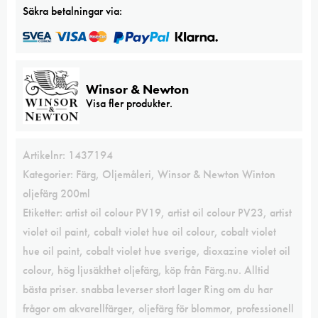
Säkra betalningar via:
Winsor & Newton
Visa fler produkter.
Artikelnr:
1437194
Kategorier:
Färg
,
Oljemåleri
,
Winsor & Newton Winton
oljefärg 200ml
Etiketter:
artist oil colour PV19
,
artist oil colour PV23
,
artist
violet oil paint
,
cobalt violet hue oil colour
,
cobalt violet
hue oil paint
,
cobalt violet hue sverige
,
dioxazine violet oil
colour
,
hög ljusäkthet oljefärg
,
köp från Färg.nu. Alltid
bästa priser. snabba leverser stort lager Ring om du har
frågor om akvarellfärger
,
oljefärg för blommor
,
professionell