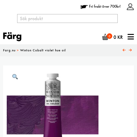
Fri frakt över 700kr!
N
0
0
KR
Farg.nu
>
Winton Cobalt violet hue oil