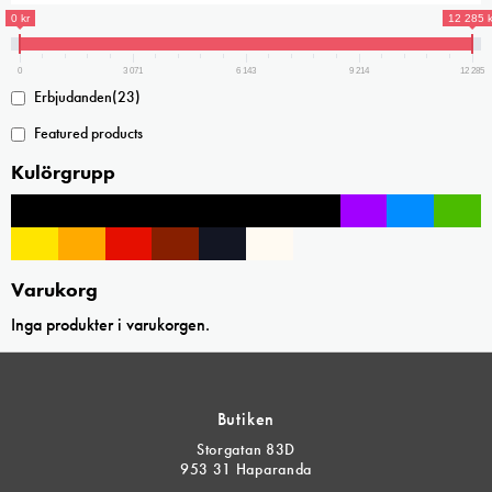
0 kr
12 285 k
0
3 071
6 143
9 214
12 285
Erbjudanden
(23)
Featured products
Kulörgrupp
Varukorg
Inga produkter i varukorgen.
Butiken
Storgatan 83D
953 31 Haparanda