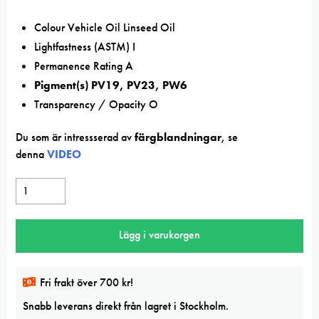
Colour Vehicle Oil Linseed Oil
Lightfastness (ASTM) I
Permanence Rating A
Pigment(s) PV19, PV23, PW6
Transparency / Opacity O
Du som är intressserad av
färgblandningar
, se
denna
VIDEO
Winton
Cobalt
violet
Lägg i varukorgen
hue
oil
mängd
Fri frakt över 700 kr!
Snabb leverans direkt från lagret i Stockholm.