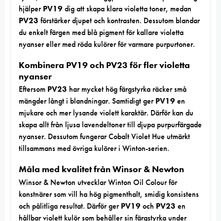
hjälper
PV19
dig att skapa klara violetta toner, medan
PV23
förstärker djupet och kontrasten. Dessutom blandar
du enkelt färgen med blå pigment för kallare violetta
nyanser eller med röda kulörer för varmare purpurtoner.
Kombinera PV19 och PV23 för fler violetta
nyanser
Eftersom
PV23
har mycket hög färgstyrka räcker små
mängder långt i blandningar. Samtidigt ger
PV19
en
mjukare och mer lysande violett karaktär. Därför kan du
skapa allt från ljusa lavendeltoner till djupa purpurfärgade
nyanser. Dessutom fungerar Cobalt Violet Hue utmärkt
tillsammans med övriga kulörer i Winton-serien.
Måla med kvalitet från Winsor & Newton
Winsor & Newton utvecklar Winton Oil Colour för
konstnärer som vill ha hög pigmenthalt, smidig konsistens
och pålitliga resultat. Därför ger
PV19
och
PV23
en
hållbar violett kulör som behåller sin färgstyrka under