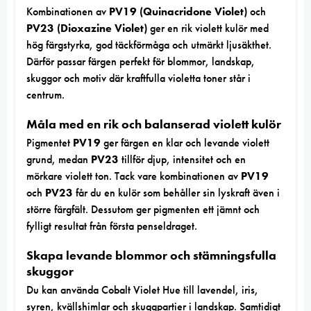
Kombinationen av
PV19 (Quinacridone Violet)
och
PV23 (Dioxazine Violet)
ger en rik violett kulör med
hög färgstyrka, god täckförmåga och utmärkt ljusäkthet.
Därför passar färgen perfekt för blommor, landskap,
skuggor och motiv där kraftfulla violetta toner står i
centrum.
Måla med en rik och balanserad violett kulör
Pigmentet
PV19
ger färgen en klar och levande violett
grund, medan
PV23
tillför djup, intensitet och en
mörkare violett ton. Tack vare kombinationen av
PV19
och
PV23
får du en kulör som behåller sin lyskraft även i
större färgfält. Dessutom ger pigmenten ett jämnt och
fylligt resultat från första penseldraget.
Skapa levande blommor och stämningsfulla
skuggor
Du kan använda Cobalt Violet Hue till lavendel, iris,
syren, kvällshimlar och skuggpartier i landskap. Samtidigt