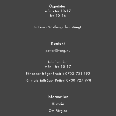
Öppetider:
mån - tor 10-17
fre 10-16
Butiken i Västberga har stängt.
Kontakt
petteri@farg.nu
Telefontider:
mån - fre 10-17
För order frågor Fredrik 0703-751 992
För materialfrågor Petteri 0730-727 978
Information
Historia
Om Färg.se