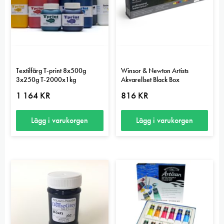
Textilfärg T-print 8x500g
Winsor & Newton Artists
3x250g T-2000x1kg
Akvarellset Black Box
1 164
KR
816
KR
Lägg i varukorgen
Lägg i varukorgen