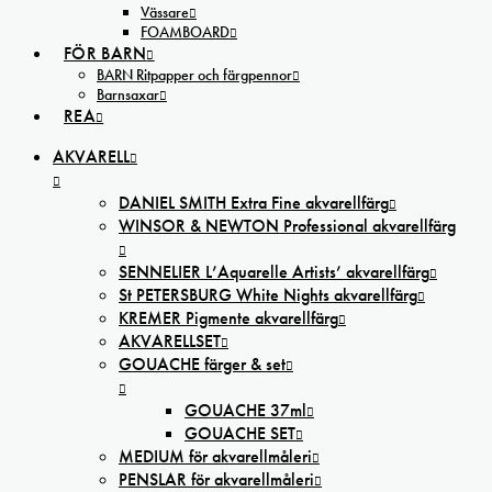
Vässare
FOAMBOARD
FÖR BARN
BARN Ritpapper och färgpennor
Barnsaxar
REA
AKVARELL
DANIEL SMITH Extra Fine akvarellfärg
WINSOR & NEWTON Professional akvarellfärg
SENNELIER L’Aquarelle Artists’ akvarellfärg
St PETERSBURG White Nights akvarellfärg
KREMER Pigmente akvarellfärg
AKVARELLSET
GOUACHE färger & set
GOUACHE 37ml
GOUACHE SET
MEDIUM för akvarellmåleri
PENSLAR för akvarellmåleri