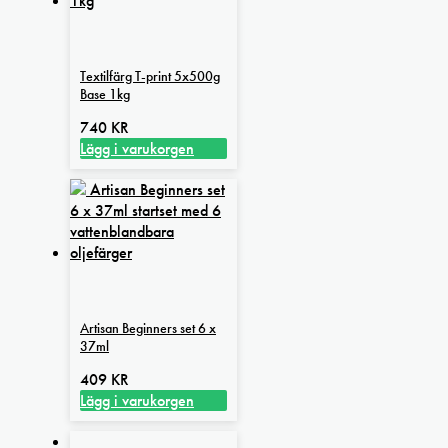
Textilfärg T-print 5x500g
Base 1kg
740
KR
Lägg i varukorgen
Artisan Beginners set 6 x
37ml
409
KR
Lägg i varukorgen