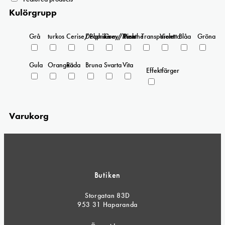
Kulörgrupp
Grå
turkos
Cerise/Paprika
Delphinium/Menthe
Grey/Pink
Rosa
Transparent
Violetta
Blåa
Gröna
Gula
Orangea
Röda
Bruna
Svarta
Vita
Effektfärger
Varukorg
Butiken
Storgatan 83D
953 31 Haparanda