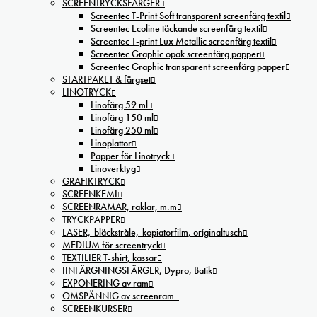
SCREENTRYCKSFÄRGER
Screentec T-Print Soft transparent screenfärg textil
Screentec Ecoline täckande screenfärg textil
Screentec T-print Lux Metallic screenfärg textil
Screentec Graphic opak screenfärg papper
Screentec Graphic transparent screenfärg papper
STARTPAKET & färgset
LINOTRYCK
Linofärg 59 ml
Linofärg 150 ml
Linofärg 250 ml
Linoplattor
Papper för Linotryck
Linoverktyg
GRAFIKTRYCK
SCREENKEMI
SCREENRAMAR, raklar, m.m
TRYCKPAPPER
LASER,-bläckstråle,-kopiatorfilm, oríginaltusch
MEDIUM för screentryck
TEXTILIER T-shirt, kassar
IINFÄRGNINGSFÄRGER, Dypro, Batik
EXPONERING av ram
OMSPÄNNIG av screenram
SCREENKURSER