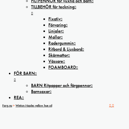
FILTPENNOR för vuxna och barn
TILLBEHÖR för teckning
Fixativ
Förvaring
Linjaler
Mallar
Radergummin
Ritbord & Ljusbord
Skärmattor
Vässare
FOAMBOARD
FÖR BARN
BARN Ritpapper och färgpennor
Barnsaxar
REA
Farg.nu
>
Winton Naples yellow hue oil