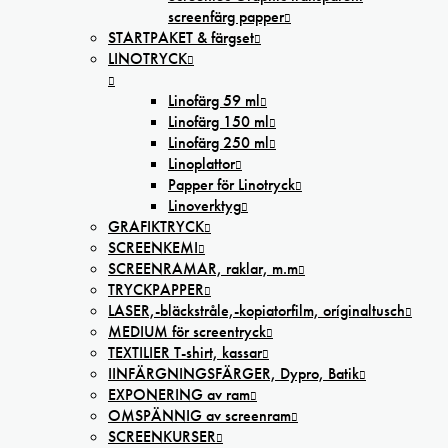
screenfärg papper
STARTPAKET & färgset
LINOTRYCK
Linofärg 59 ml
Linofärg 150 ml
Linofärg 250 ml
Linoplattor
Papper för Linotryck
Linoverktyg
GRAFIKTRYCK
SCREENKEMI
SCREENRAMAR, raklar, m.m
TRYCKPAPPER
LASER,-bläckstråle,-kopiatorfilm, oríginaltusch
MEDIUM för screentryck
TEXTILIER T-shirt, kassar
IINFÄRGNINGSFÄRGER, Dypro, Batik
EXPONERING av ram
OMSPÄNNIG av screenram
SCREENKURSER