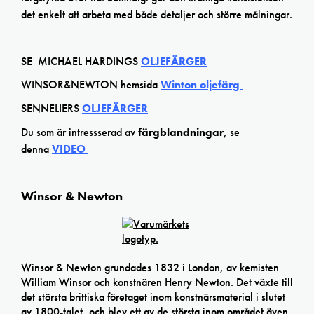
det enkelt att arbeta med både detaljer och större målningar.
SE MICHAEL HARDINGS
OLJEFÄRGER
WINSOR&NEWTON hemsida
Winton oljefärg
SENNELIERS
OLJEFÄRGER
Du som är intressserad av
färgblandningar
, se
denna
VIDEO
Winsor & Newton
Winsor & Newton grundades 1832 i London, av kemisten
William Winsor och konstnären Henry Newton. Det växte till
det största brittiska företaget inom konstnärsmaterial i slutet
av 1800-talet, och blev ett av de största inom området även