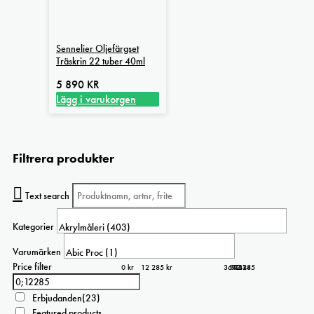
Sennelier Oljefärgset
Träskrin 22 tuber 40ml
5 890
KR
Lägg i varukorgen
Filtrera produkter
Text search
Kategorier
Varumärken
Price filter
0 kr
12 285 kr
3 071
6 143
9 214
12 285
0
Erbjudanden
(23)
Featured products