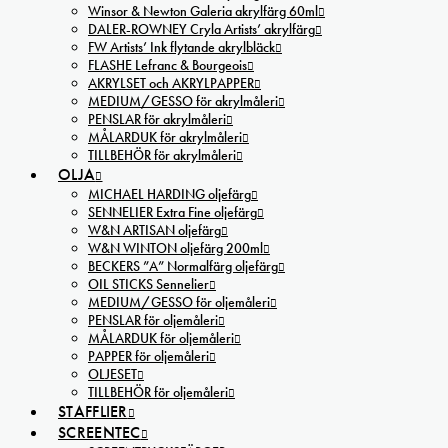
Winsor & Newton Galeria akrylfärg 60ml
DALER-ROWNEY Cryla Artists’ akrylfärg
FW Artists’ Ink flytande akrylbläck
FLASHE Lefranc & Bourgeois
AKRYLSET och AKRYLPAPPER
MEDIUM/GESSO för akrylmåleri
PENSLAR för akrylmåleri
MÅLARDUK för akrylmåleri
TILLBEHÖR för akrylmåleri
OLJA
MICHAEL HARDING oljefärg
SENNELIER Extra Fine oljefärg
W&N ARTISAN oljefärg
W&N WINTON oljefärg 200ml
BECKERS ”A” Normalfärg oljefärg
OIL STICKS Sennelier
MEDIUM/GESSO för oljemåleri
PENSLAR för oljemåleri
MÅLARDUK för oljemåleri
PAPPER för oljemåleri
OLJESET
TILLBEHÖR för oljemåleri
STAFFLIER
SCREENTEC