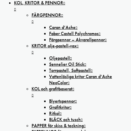
KOL, KRITOR & PENNOR
FÄRGPENNOR
Caran d’Ache
Faber Castell Polychromos
Färgpennor – Akvarellpennor
KRITOR olje-pastell-vax
Oljepastell
Sennelier Oil Stick
Torrpastell, Softpastell
Vattenlösliga kritor Caran d’Ache
NeoColor
KOL och grafitbaserat
Blyertspennor
Grafitkritor
Ritkol
BLÄCK och tusch
PAPPER för skiss & teckning