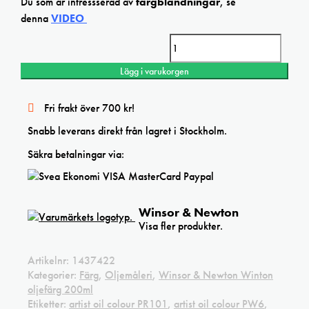
Du som är intressserad av
färgblandningar
, se
denna
VIDEO
Winton Naples yellow hue oil mängd
Lägg i varukorgen
Fri frakt över 700 kr!
Snabb leverans direkt från lagret i Stockholm.
Säkra betalningar via:
Winsor & Newton
Visa fler produkter.
Artikelnr:
1437422
Kategorier:
Färg
,
Oljemåleri
,
Winsor & Newton Winton
oljefärg 200ml
Etiketter:
artist oil colour PR101
,
artist oil colour PW6
,