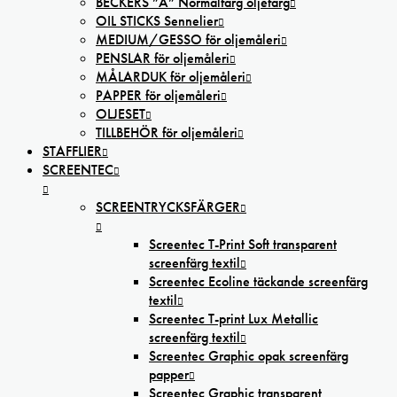
BECKERS ”A” Normalfärg oljefärg
OIL STICKS Sennelier
MEDIUM/GESSO för oljemåleri
PENSLAR för oljemåleri
MÅLARDUK för oljemåleri
PAPPER för oljemåleri
OLJESET
TILLBEHÖR för oljemåleri
STAFFLIER
SCREENTEC
SCREENTRYCKSFÄRGER
Screentec T-Print Soft transparent
screenfärg textil
Screentec Ecoline täckande screenfärg
textil
Screentec T-print Lux Metallic
screenfärg textil
Screentec Graphic opak screenfärg
papper
Screentec Graphic transparent