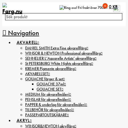
0
0
KR
Fri frakt över 700kr!
Navigation
AKVARELL
DANIEL SMITH Extra Fine akvarellfärg
WINSOR & NEWTON Professional akvarellfärg
SENNELIER L’Aquarelle Artists’ akvarellfärg
St PETERSBURG White Nights akvarellfärg
KREMER Pigmente akvarellfärg
AKVARELLSET
GOUACHE färger & set
GOUACHE 37ml
GOUACHE SET
MEDIUM för akvarellmåleri
PENSLAR för akvarellmåleri
PAPPER & underlag för akvarellmåleri
TILLBEHÖR för akvarellmåleri
PASSEPARTOUTSKÄRARE
AKRYL
WINSOR&NEWTON akrylfärg