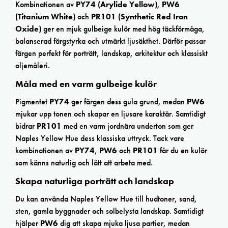
Kombinationen av
PY74 (Arylide Yellow)
,
PW6
(Titanium White)
och
PR101 (Synthetic Red Iron
Oxide)
ger en mjuk gulbeige kulör med hög täckförmåga,
balanserad färgstyrka och utmärkt ljusäkthet. Därför passar
färgen perfekt för porträtt, landskap, arkitektur och klassiskt
oljemåleri.
Måla med en varm gulbeige kulör
Pigmentet
PY74
ger färgen dess gula grund, medan
PW6
mjukar upp tonen och skapar en ljusare karaktär. Samtidigt
bidrar
PR101
med en varm jordnära underton som ger
Naples Yellow Hue dess klassiska uttryck. Tack vare
kombinationen av
PY74
,
PW6
och
PR101
får du en kulör
som känns naturlig och lätt att arbeta med.
Skapa naturliga porträtt och landskap
Du kan använda Naples Yellow Hue till hudtoner, sand,
sten, gamla byggnader och solbelysta landskap. Samtidigt
hjälper
PW6
dig att skapa mjuka ljusa partier, medan