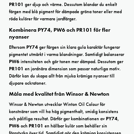
PR101
ger djup och värme. Dessutom blandar du enkelt
färgen med blå pigment för dämpade gröna toner eller med
röda kulörer för varmare jordfärger.
Kombinera PY74, PW6 och PR101 för fler
nyanser
Eftersom
PY74
ger färgen sin klara gula karaktär fungerar
pigmentet utmärkt i varma blandningar. Samtidigt balanserar
PW6
intensiteten och gör tonen mer dämpad. Dessutom ger
PR101
en jordnära dimension som passar naturliga motiv.
Därför kan du skapa allt från mjuka krämiga nyanser till
djupare ockratoner.
Måla med kvalitet från Winsor & Newton
Winsor & Newton utvecklar Winton Oil Colour för
konstnärer som vill ha hög pigmenthalt, smidig konsistens
och pålitliga resultat. Därför ger kombinationen av
PY74
,
PW6
och
PR101
en hållbar kulör som behåller sin
färgstyrka över tid. Samtidigt gör den krämiga konsistensen