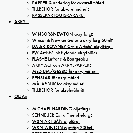
PAPPER & underlag för akvarellmåleri
TILLBEHÖR för akvarellmåleri
PASSEPARTOUTSKÄRARE
AKRYL
WINSOR&NEWTON akrylfärg
Winsor & Newton Galeria akrylfärg 60ml
DALER-ROWNEY Cryla Artists’ akrylfärg
FW Artists’ Ink flytande akrylbläck
FLASHE Lefranc & Bourgeois
AKRYLSET och AKRYLPAPPER
MEDIUM/GESSO för akrylmåleri
PENSLAR för akrylmåleri
MÅLARDUK för akrylmåleri
TILLBEHÖR för akrylmåleri
OLJA
MICHAEL HARDING oljefärg
SENNELIER Extra Fine oljefärg
W&N ARTISAN oljefärg
W&N WINTON oljefärg 200ml