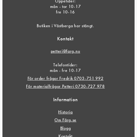
Öppetider:
mån - tor 10-17
fre 10-16
Butiken i Västberga har stängt.
Kontakt
petteri@farg.nu
Telefontider:
mån - fre 10-17
För order frågor Fredrik 0703-751 992
För materialfrågor Petteri 0730-727 978
Information
Historia
Om Färg.se
Blogg
Kontakt