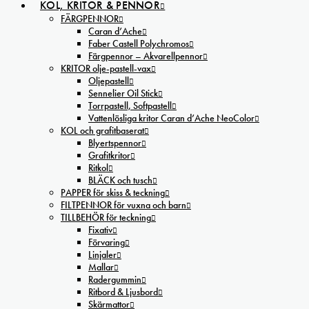
KOL, KRITOR & PENNOR
FÄRGPENNOR
Caran d’Ache
Faber Castell Polychromos
Färgpennor – Akvarellpennor
KRITOR olje-pastell-vax
Oljepastell
Sennelier Oil Stick
Torrpastell, Softpastell
Vattenlösliga kritor Caran d’Ache NeoColor
KOL och grafitbaserat
Blyertspennor
Grafitkritor
Ritkol
BLÄCK och tusch
PAPPER för skiss & teckning
FILTPENNOR för vuxna och barn
TILLBEHÖR för teckning
Fixativ
Förvaring
Linjaler
Mallar
Radergummin
Ritbord & Ljusbord
Skärmattor