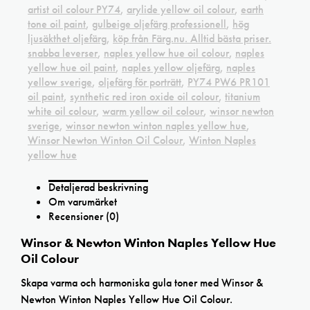
artist oil colour PY74
,
arylide yellow oil colour
,
earth
tone oil paint
,
gulbeige oljefärg professionell
,
hög
ljusäkthet oljefärg
,
köp från Färg.nu. Alltid bästa priser.
snabba leverser
,
naples yellow hue oil colour
,
naples
yellow hue oil paint
,
naples yellow oljefärg
,
naples
yellow sverige
,
oljefärg för porträtt
,
PY74 PW6 PR101
oil paint
,
synthetic red iron oxide oil colour
,
titanium
white oil colour
,
warm yellow oil colour
,
winsor newton
sverige
,
winsor newton winton naples yellow hue
,
Winsor Newton Winton Oil Colour
,
Winton Naples
yellow hue
Detaljerad beskrivning
Om varumärket
Recensioner (0)
Winsor & Newton Winton Naples Yellow Hue
Oil Colour
Skapa varma och harmoniska gula toner med Winsor &
Newton Winton Naples Yellow Hue Oil Colour.