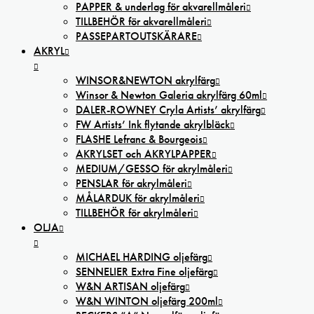
PAPPER & underlag för akvarellmåleri
TILLBEHÖR för akvarellmåleri
PASSEPARTOUTSKÄRARE
AKRYL
WINSOR&NEWTON akrylfärg
Winsor & Newton Galeria akrylfärg 60ml
DALER-ROWNEY Cryla Artists’ akrylfärg
FW Artists’ Ink flytande akrylbläck
FLASHE Lefranc & Bourgeois
AKRYLSET och AKRYLPAPPER
MEDIUM/GESSO för akrylmåleri
PENSLAR för akrylmåleri
MÅLARDUK för akrylmåleri
TILLBEHÖR för akrylmåleri
OLJA
MICHAEL HARDING oljefärg
SENNELIER Extra Fine oljefärg
W&N ARTISAN oljefärg
W&N WINTON oljefärg 200ml