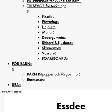
FILTPENNOR för vuxna och barn
TILLBEHÖR för teckning
Fixativ
Förvaring
Linjaler
Mallar
Radergummin
Ritbord & Ljusbord
Skärmattor
Vässare
FOAMBOARD
FÖR BARN
BARN Ritpapper och färgpennor
Barnsaxar
REA
Farg.nu
>
Essdee
Essdee