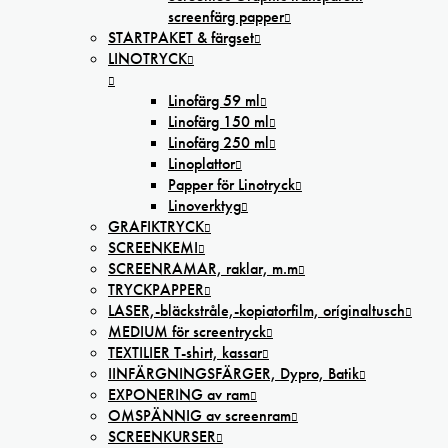
screenfärg papper
STARTPAKET & färgset
LINOTRYCK
Linofärg 59 ml
Linofärg 150 ml
Linofärg 250 ml
Linoplattor
Papper för Linotryck
Linoverktyg
GRAFIKTRYCK
SCREENKEMI
SCREENRAMAR, raklar, m.m
TRYCKPAPPER
LASER,-bläckstråle,-kopiatorfilm, oríginaltusch
MEDIUM för screentryck
TEXTILIER T-shirt, kassar
IINFÄRGNINGSFÄRGER, Dypro, Batik
EXPONERING av ram
OMSPÄNNIG av screenram
SCREENKURSER