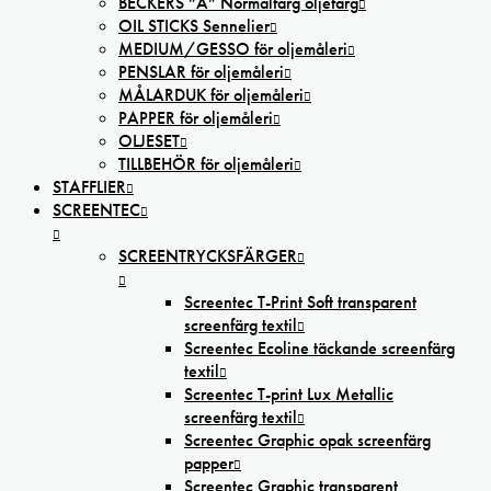
BECKERS ”A” Normalfärg oljefärg
OIL STICKS Sennelier
MEDIUM/GESSO för oljemåleri
PENSLAR för oljemåleri
MÅLARDUK för oljemåleri
PAPPER för oljemåleri
OLJESET
TILLBEHÖR för oljemåleri
STAFFLIER
SCREENTEC
SCREENTRYCKSFÄRGER
Screentec T-Print Soft transparent
screenfärg textil
Screentec Ecoline täckande screenfärg
textil
Screentec T-print Lux Metallic
screenfärg textil
Screentec Graphic opak screenfärg
papper
Screentec Graphic transparent