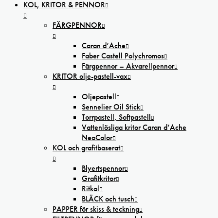
KOL, KRITOR & PENNOR
FÄRGPENNOR
Caran d’Ache
Faber Castell Polychromos
Färgpennor – Akvarellpennor
KRITOR olje-pastell-vax
Oljepastell
Sennelier Oil Stick
Torrpastell, Softpastell
Vattenlösliga kritor Caran d’Ache
NeoColor
KOL och grafitbaserat
Blyertspennor
Grafitkritor
Ritkol
BLÄCK och tusch
PAPPER för skiss & teckning