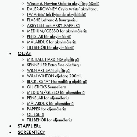
Winsor & Newton Galeria akrylfärg 60ml
DALER-ROWNEY Cryla Artists’ akrylfärg
FW Artists’ Ink flytande akrylbläck
FLASHE Lefranc & Bourgeois
AKRYLSET och AKRYLPAPPER
MEDIUM/GESSO för akrylmåleri
PENSLAR för akrylmåleri
MÅLARDUK för akrylmåleri
TILLBEHÖR för akrylmåleri
OLJA
MICHAEL HARDING oljefärg
SENNELIER Extra Fine oljefärg
W&N ARTISAN oljefärg
W&N WINTON oljefärg 200ml
BECKERS ”A” Normalfärg oljefärg
OIL STICKS Sennelier
MEDIUM/GESSO för oljemåleri
PENSLAR för oljemåleri
MÅLARDUK för oljemåleri
PAPPER för oljemåleri
OLJESET
TILLBEHÖR för oljemåleri
STAFFLIER
SCREENTEC