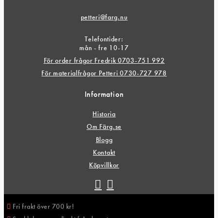
petteri@farg.nu
Telefontider:
mån - fre 10-17
För order frågor Fredrik 0703-751 992
För materialfrågor Petteri 0730-727 978
Information
Historia
Om Färg.se
Blogg
Kontakt
Köpvillkor
Fri frakt över 700 kr!