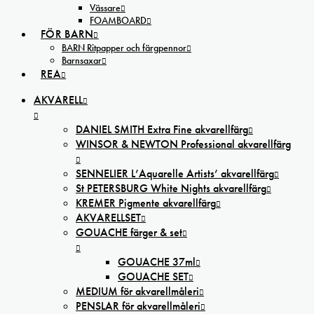
Vässare
FOAMBOARD
FÖR BARN
BARN Ritpapper och färgpennor
Barnsaxar
REA
AKVARELL
DANIEL SMITH Extra Fine akvarellfärg
WINSOR & NEWTON Professional akvarellfärg
SENNELIER L’Aquarelle Artists’ akvarellfärg
St PETERSBURG White Nights akvarellfärg
KREMER Pigmente akvarellfärg
AKVARELLSET
GOUACHE färger & set
GOUACHE 37ml
GOUACHE SET
MEDIUM för akvarellmåleri
PENSLAR för akvarellmåleri