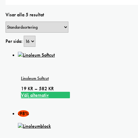
Visar alla 5 resultat
Per sida:
Linoleum Softcut
Prisintervall:
19
KR
–
582
KR
19 kr
Välj alternativ
Den
till
här
582 kr
-98%
produkten
har
flera
varianter.