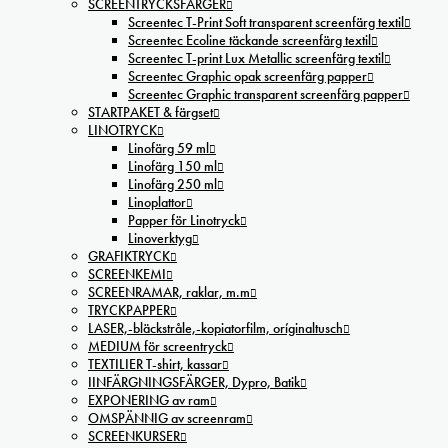
SCREENTRYCKSFÄRGER
Screentec T-Print Soft transparent screenfärg textil
Screentec Ecoline täckande screenfärg textil
Screentec T-print Lux Metallic screenfärg textil
Screentec Graphic opak screenfärg papper
Screentec Graphic transparent screenfärg papper
STARTPAKET & färgset
LINOTRYCK
Linofärg 59 ml
Linofärg 150 ml
Linofärg 250 ml
Linoplattor
Papper för Linotryck
Linoverktyg
GRAFIKTRYCK
SCREENKEMI
SCREENRAMAR, raklar, m.m
TRYCKPAPPER
LASER,-bläckstråle,-kopiatorfilm, oríginaltusch
MEDIUM för screentryck
TEXTILIER T-shirt, kassar
IINFÄRGNINGSFÄRGER, Dypro, Batik
EXPONERING av ram
OMSPÄNNIG av screenram
SCREENKURSER