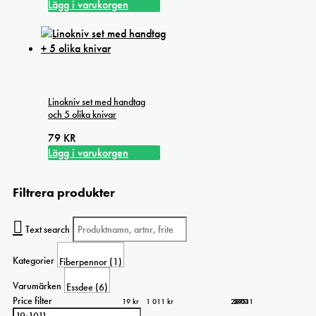
alternativen
Lägg i varukorgen
kan
väljas
på
produktsidan
Linokniv set med handtag
och 5 olika knivar
79
KR
Lägg i varukorgen
Filtrera produkter
Text search
Kategorier
Varumärken
Price filter
19 kr
1 011 kr
267
19
515
1 011
763