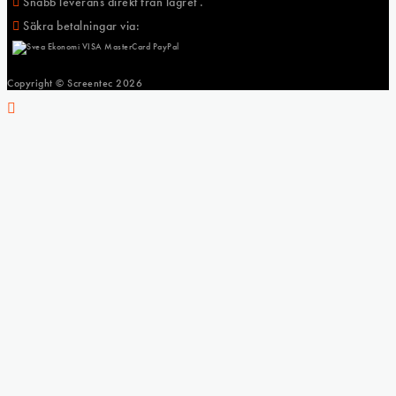
Snabb leverans direkt från lagret .
Säkra betalningar via:
Copyright © Screentec
2026