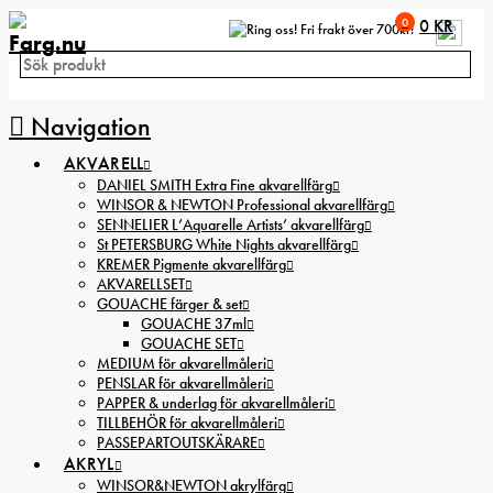
0
0
KR
Fri frakt över 700kr!
Navigation
AKVARELL
DANIEL SMITH Extra Fine akvarellfärg
WINSOR & NEWTON Professional akvarellfärg
SENNELIER L’Aquarelle Artists’ akvarellfärg
St PETERSBURG White Nights akvarellfärg
KREMER Pigmente akvarellfärg
AKVARELLSET
GOUACHE färger & set
GOUACHE 37ml
GOUACHE SET
MEDIUM för akvarellmåleri
PENSLAR för akvarellmåleri
PAPPER & underlag för akvarellmåleri
TILLBEHÖR för akvarellmåleri
PASSEPARTOUTSKÄRARE
AKRYL
WINSOR&NEWTON akrylfärg