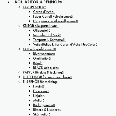
KOL, KRITOR & PENNOR
FÄRGPENNOR
Caran d’Ache
Faber Castell Polychromos
Färgpennor – Akvarellpennor
KRITOR olje-pastell-vax
Oljepastell
Sennelier Oil Stick
Torrpastell, Softpastell
Vattenlösliga kritor Caran d’Ache NeoColor
KOL och grafitbaserat
Blyertspennor
Grafitkritor
Ritkol
BLÄCK och tusch
PAPPER för skiss & teckning
FILTPENNOR för vuxna och barn
TILLBEHÖR för teckning
Fixativ
Förvaring
Linjaler
Mallar
Radergummin
Ritbord & Ljusbord
Skärmattor