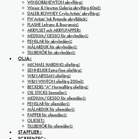
WINSOR&NEWTON akrylfärg
Winsor & Newton Galeria akrylfärg 60ml
DALER-ROWNEY Cryla Artists’ akrylfärg
FW Artists’ Ink flytande akrylbläck
FLASHE Lefranc & Bourgeois
AKRYLSET och AKRYLPAPPER
MEDIUM/GESSO för akrylmåleri
PENSLAR för akrylmåleri
MÅLARDUK för akrylmåleri
TILLBEHÖR för akrylmåleri
OLJA
MICHAEL HARDING oljefärg
SENNELIER Extra Fine oljefärg
W&N ARTISAN oljefärg
W&N WINTON oljefärg 200ml
BECKERS ”A” Normalfärg oljefärg
OIL STICKS Sennelier
MEDIUM/GESSO för oljemåleri
PENSLAR för oljemåleri
MÅLARDUK för oljemåleri
PAPPER för oljemåleri
OLJESET
TILLBEHÖR för oljemåleri
STAFFLIER
SCREENTEC