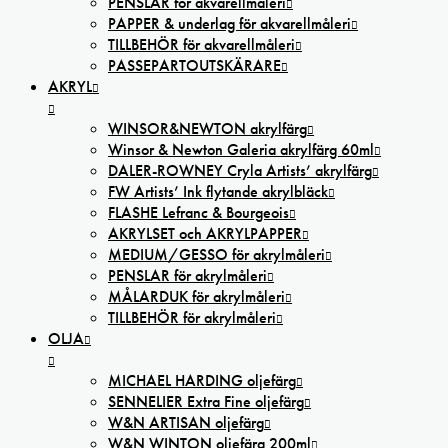
PENSLAR för akvarellmåleri
PAPPER & underlag för akvarellmåleri
TILLBEHÖR för akvarellmåleri
PASSEPARTOUTSKÄRARE
AKRYL
WINSOR&NEWTON akrylfärg
Winsor & Newton Galeria akrylfärg 60ml
DALER-ROWNEY Cryla Artists’ akrylfärg
FW Artists’ Ink flytande akrylbläck
FLASHE Lefranc & Bourgeois
AKRYLSET och AKRYLPAPPER
MEDIUM/GESSO för akrylmåleri
PENSLAR för akrylmåleri
MÅLARDUK för akrylmåleri
TILLBEHÖR för akrylmåleri
OLJA
MICHAEL HARDING oljefärg
SENNELIER Extra Fine oljefärg
W&N ARTISAN oljefärg
W&N WINTON oljefärg 200ml