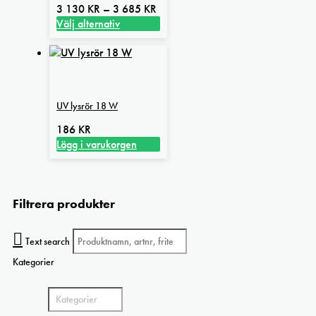
väljas
Prisintervall:
3 130
KR
–
3 685
KR
på
3
Välj alternativ
produktsidan
Den
130 kr
här
till
produkten
3
har
685 kr
flera
UV lysrör 18 W
varianter.
De
186
KR
olika
Lägg i varukorgen
alternativen
kan
väljas
på
Filtrera produkter
produktsidan
Text search
Kategorier