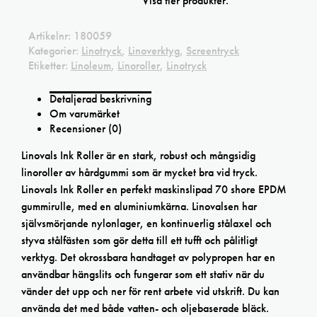
Visa fler produkter.
Artikelnr:
180059
Kategorier:
Linotryck
,
Linoverktyg
,
Screentryck
Etiketter:
Linoleum
,
Linoroller
,
Linotryck
Detaljerad beskrivning
Om varumärket
Recensioner (0)
Linovals Ink Roller är en stark, robust och mångsidig
linoroller av hårdgummi som är mycket bra vid tryck.
Linovals Ink Roller en perfekt maskinslipad 70 shore EPDM
gummirulle, med en aluminiumkärna. Linovalsen har
självsmörjande nylonlager, en kontinuerlig stålaxel och
styva stålfästen som gör detta till ett tufft och pålitligt
verktyg. Det okrossbara handtaget av polypropen har en
användbar hängslits och fungerar som ett stativ när du
vänder det upp och ner för rent arbete vid utskrift. Du kan
använda det med både vatten- och oljebaserade bläck.