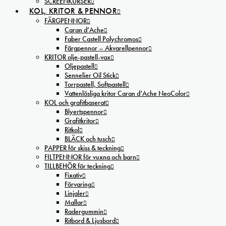
SCREENKURSER
KOL, KRITOR & PENNOR
FÄRGPENNOR
Caran d’Ache
Faber Castell Polychromos
Färgpennor – Akvarellpennor
KRITOR olje-pastell-vax
Oljepastell
Sennelier Oil Stick
Torrpastell, Softpastell
Vattenlösliga kritor Caran d’Ache NeoColor
KOL och grafitbaserat
Blyertspennor
Grafitkritor
Ritkol
BLÄCK och tusch
PAPPER för skiss & teckning
FILTPENNOR för vuxna och barn
TILLBEHÖR för teckning
Fixativ
Förvaring
Linjaler
Mallar
Radergummin
Ritbord & Ljusbord