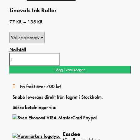
Linovals Ink Roller
Prisintervall:
77
KR
–
135
KR
77 kr
till
135 kr
Nollställ
Linovals
Ink
Roller
Lägg i varukorgen
mängd
Fri frakt över 700 kr!
Snabb leverans direkt från lagret i Stockholm.
Säkra betalningar via:
Essdee