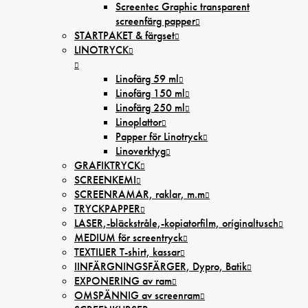
Screentec Graphic transparent
screenfärg papper
STARTPAKET & färgset
LINOTRYCK
Linofärg 59 ml
Linofärg 150 ml
Linofärg 250 ml
Linoplattor
Papper för Linotryck
Linoverktyg
GRAFIKTRYCK
SCREENKEMI
SCREENRAMAR, raklar, m.m
TRYCKPAPPER
LASER,-bläckstråle,-kopiatorfilm, oríginaltusch
MEDIUM för screentryck
TEXTILIER T-shirt, kassar
IINFÄRGNINGSFÄRGER, Dypro, Batik
EXPONERING av ram
OMSPÄNNIG av screenram