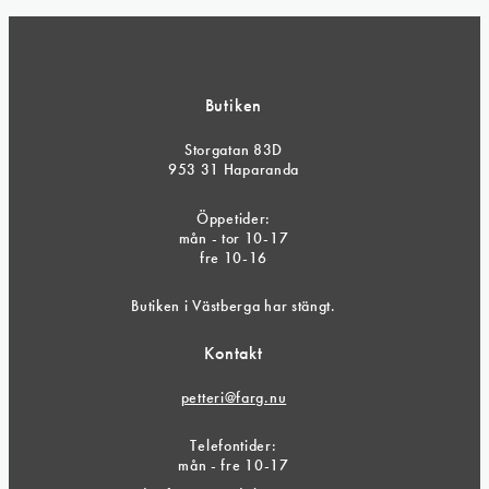
Butiken
Storgatan 83D
953 31 Haparanda
Öppetider:
mån - tor 10-17
fre 10-16
Butiken i Västberga har stängt.
Kontakt
petteri@farg.nu
Telefontider:
mån - fre 10-17