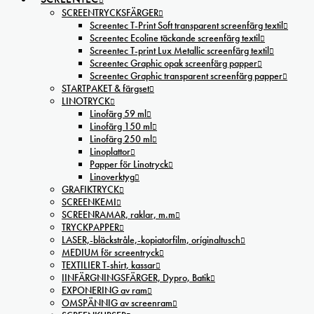
SCREENTRYCKSFÄRGER
Screentec T-Print Soft transparent screenfärg textil
Screentec Ecoline täckande screenfärg textil
Screentec T-print Lux Metallic screenfärg textil
Screentec Graphic opak screenfärg papper
Screentec Graphic transparent screenfärg papper
STARTPAKET & färgset
LINOTRYCK
Linofärg 59 ml
Linofärg 150 ml
Linofärg 250 ml
Linoplattor
Papper för Linotryck
Linoverktyg
GRAFIKTRYCK
SCREENKEMI
SCREENRAMAR, raklar, m.m
TRYCKPAPPER
LASER,-bläckstråle,-kopiatorfilm, oríginaltusch
MEDIUM för screentryck
TEXTILIER T-shirt, kassar
IINFÄRGNINGSFÄRGER, Dypro, Batik
EXPONERING av ram
OMSPÄNNIG av screenram