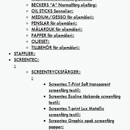
BECKERS ”A” Normalfärg oljefärg
OIL STICKS Sennelier
MEDIUM/GESSO för oljemåleri
PENSLAR för oljemåleri
MÅLARDUK för oljemåleri
PAPPER för oljemåleri
OLJESET
TILLBEHÖR för oljemåleri
STAFFLIER
SCREENTEC
SCREENTRYCKSFÄRGER
Screentec T-Print Soft transparent
screenfärg textil
Screentec Ecoline täckande screenfärg
textil
Screentec T-print Lux Metallic
screenfärg textil
Screentec Graphic opak screenfärg
papper