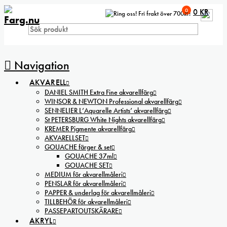
0
0
KR
Fri frakt över 700kr!
Navigation
AKVARELL
DANIEL SMITH Extra Fine akvarellfärg
WINSOR & NEWTON Professional akvarellfärg
SENNELIER L’Aquarelle Artists’ akvarellfärg
St PETERSBURG White Nights akvarellfärg
KREMER Pigmente akvarellfärg
AKVARELLSET
GOUACHE färger & set
GOUACHE 37ml
GOUACHE SET
MEDIUM för akvarellmåleri
PENSLAR för akvarellmåleri
PAPPER & underlag för akvarellmåleri
TILLBEHÖR för akvarellmåleri
PASSEPARTOUTSKÄRARE
AKRYL