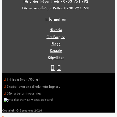
För order frågor Fredrik 0703-751 992
För materialfrågor Petteri 0730-727 978
Information
Historia
Om Färg.se
Blogg
Kontakt
Köpvillkor
Fri frakt över 700 kr!
Snabb leverans direkt från lagret .
Säkra betalningar via:
Copyright © Screentec
2026