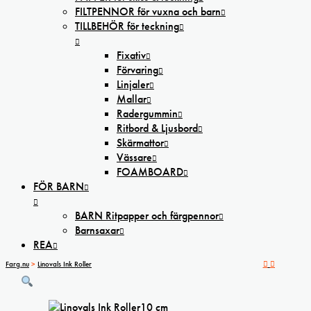
FILTPENNOR för vuxna och barn
TILLBEHÖR för teckning
Fixativ
Förvaring
Linjaler
Mallar
Radergummin
Ritbord & Ljusbord
Skärmattor
Vässare
FOAMBOARD
FÖR BARN
BARN Ritpapper och färgpennor
Barnsaxar
REA
Farg.nu
>
Linovals Ink Roller