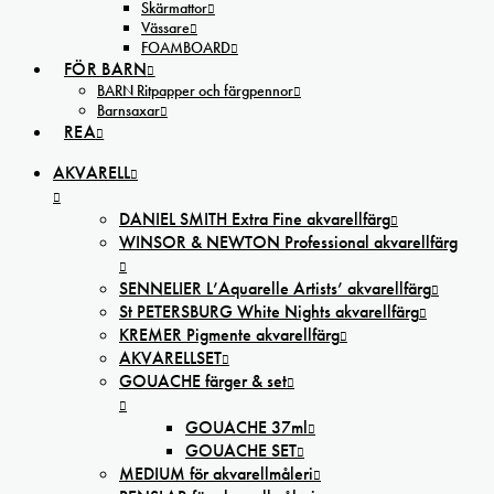
Skärmattor
Vässare
FOAMBOARD
FÖR BARN
BARN Ritpapper och färgpennor
Barnsaxar
REA
AKVARELL
DANIEL SMITH Extra Fine akvarellfärg
WINSOR & NEWTON Professional akvarellfärg
SENNELIER L’Aquarelle Artists’ akvarellfärg
St PETERSBURG White Nights akvarellfärg
KREMER Pigmente akvarellfärg
AKVARELLSET
GOUACHE färger & set
GOUACHE 37ml
GOUACHE SET
MEDIUM för akvarellmåleri