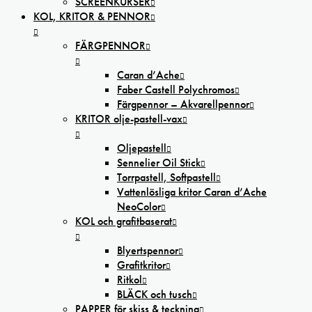
SCREENKURSER
KOL, KRITOR & PENNOR
FÄRGPENNOR
Caran d’Ache
Faber Castell Polychromos
Färgpennor – Akvarellpennor
KRITOR olje-pastell-vax
Oljepastell
Sennelier Oil Stick
Torrpastell, Softpastell
Vattenlösliga kritor Caran d’Ache
NeoColor
KOL och grafitbaserat
Blyertspennor
Grafitkritor
Ritkol
BLÄCK och tusch
PAPPER för skiss & teckning