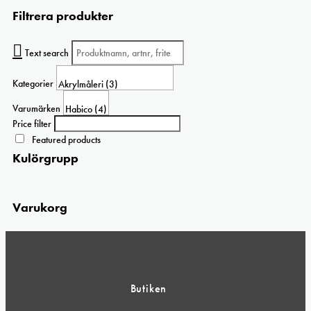
väljas
här
125 kr
Filtrera produkter
på
produkten
produktsidan
har
flera
Text search
varianter.
De
Kategorier
olika
alternativen
Varumärken
kan
Price filter
väljas
Featured products
på
Kulörgrupp
produktsidan
Varukorg
Butiken