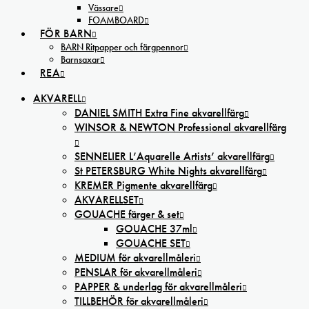
Vässare
FOAMBOARD
FÖR BARN
BARN Ritpapper och färgpennor
Barnsaxar
REA
AKVARELL
DANIEL SMITH Extra Fine akvarellfärg
WINSOR & NEWTON Professional akvarellfärg
SENNELIER L’Aquarelle Artists’ akvarellfärg
St PETERSBURG White Nights akvarellfärg
KREMER Pigmente akvarellfärg
AKVARELLSET
GOUACHE färger & set
GOUACHE 37ml
GOUACHE SET
MEDIUM för akvarellmåleri
PENSLAR för akvarellmåleri
PAPPER & underlag för akvarellmåleri
TILLBEHÖR för akvarellmåleri