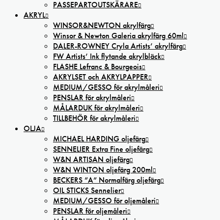
PASSEPARTOUTSKÄRARE
AKRYL
WINSOR&NEWTON akrylfärg
Winsor & Newton Galeria akrylfärg 60ml
DALER-ROWNEY Cryla Artists’ akrylfärg
FW Artists’ Ink flytande akrylbläck
FLASHE Lefranc & Bourgeois
AKRYLSET och AKRYLPAPPER
MEDIUM/GESSO för akrylmåleri
PENSLAR för akrylmåleri
MÅLARDUK för akrylmåleri
TILLBEHÖR för akrylmåleri
OLJA
MICHAEL HARDING oljefärg
SENNELIER Extra Fine oljefärg
W&N ARTISAN oljefärg
W&N WINTON oljefärg 200ml
BECKERS ”A” Normalfärg oljefärg
OIL STICKS Sennelier
MEDIUM/GESSO för oljemåleri
PENSLAR för oljemåleri