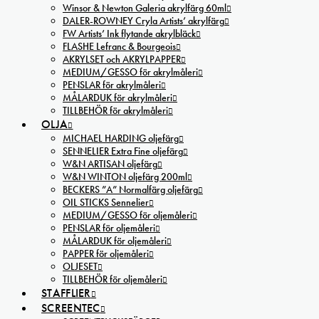
Winsor & Newton Galeria akrylfärg 60ml
DALER-ROWNEY Cryla Artists’ akrylfärg
FW Artists’ Ink flytande akrylbläck
FLASHE Lefranc & Bourgeois
AKRYLSET och AKRYLPAPPER
MEDIUM/GESSO för akrylmåleri
PENSLAR för akrylmåleri
MÅLARDUK för akrylmåleri
TILLBEHÖR för akrylmåleri
OLJA
MICHAEL HARDING oljefärg
SENNELIER Extra Fine oljefärg
W&N ARTISAN oljefärg
W&N WINTON oljefärg 200ml
BECKERS ”A” Normalfärg oljefärg
OIL STICKS Sennelier
MEDIUM/GESSO för oljemåleri
PENSLAR för oljemåleri
MÅLARDUK för oljemåleri
PAPPER för oljemåleri
OLJESET
TILLBEHÖR för oljemåleri
STAFFLIER
SCREENTEC