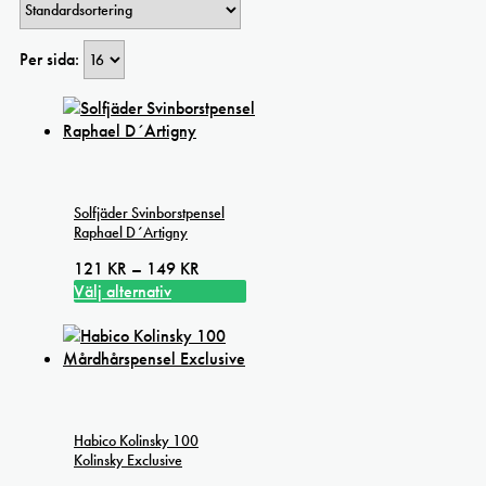
Per sida:
Solfjäder Svinborstpensel
Raphael D´Artigny
Prisintervall:
121
KR
–
149
KR
121 kr
Välj alternativ
Den
till
här
149 kr
produkten
har
flera
varianter.
Habico Kolinsky 100
De
Kolinsky Exclusive
olika