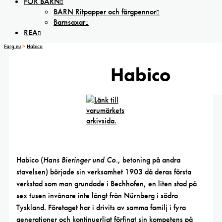
FÖR BARN
BARN Ritpapper och färgpennor
Barnsaxar
REA
Farg.nu
>
Habico
Habico
Habico (
Hans Bieringer und Co.
, betoning på andra
stavelsen) började sin verksamhet 1903 då deras första
verkstad som man grundade i Bechhofen, en liten stad på
sex tusen invånare inte långt från Nürnberg i södra
Tyskland. Företaget har i drivits av samma familj i fyra
generationer och kontinuerligt förfinat sin kompetens på