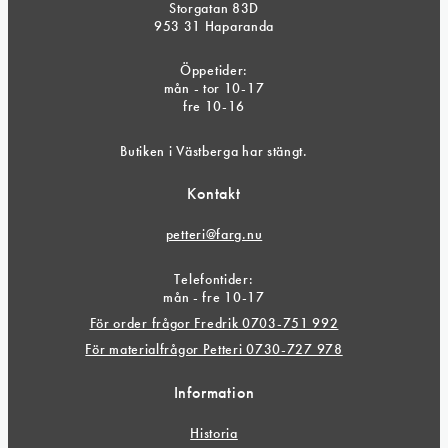
Storgatan 83D
953 31 Haparanda
Öppetider:
mån - tor 10-17
fre 10-16
Butiken i Västberga har stängt.
Kontakt
petteri@farg.nu
Telefontider:
mån - fre 10-17
För order frågor Fredrik 0703-751 992
För materialfrågor Petteri 0730-727 978
Information
Historia