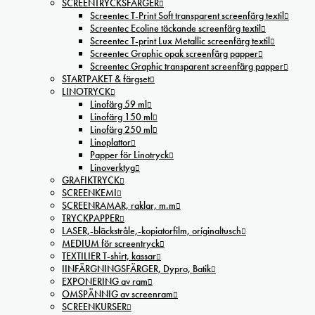
SCREENTRYCKSFÄRGER
Screentec T-Print Soft transparent screenfärg textil
Screentec Ecoline täckande screenfärg textil
Screentec T-print Lux Metallic screenfärg textil
Screentec Graphic opak screenfärg papper
Screentec Graphic transparent screenfärg papper
STARTPAKET & färgset
LINOTRYCK
Linofärg 59 ml
Linofärg 150 ml
Linofärg 250 ml
Linoplattor
Papper för Linotryck
Linoverktyg
GRAFIKTRYCK
SCREENKEMI
SCREENRAMAR, raklar, m.m
TRYCKPAPPER
LASER,-bläckstråle,-kopiatorfilm, oríginaltusch
MEDIUM för screentryck
TEXTILIER T-shirt, kassar
IINFÄRGNINGSFÄRGER, Dypro, Batik
EXPONERING av ram
OMSPÄNNIG av screenram
SCREENKURSER