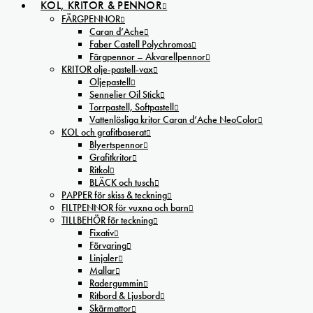
KOL, KRITOR & PENNOR
FÄRGPENNOR
Caran d’Ache
Faber Castell Polychromos
Färgpennor – Akvarellpennor
KRITOR olje-pastell-vax
Oljepastell
Sennelier Oil Stick
Torrpastell, Softpastell
Vattenlösliga kritor Caran d’Ache NeoColor
KOL och grafitbaserat
Blyertspennor
Grafitkritor
Ritkol
BLÄCK och tusch
PAPPER för skiss & teckning
FILTPENNOR för vuxna och barn
TILLBEHÖR för teckning
Fixativ
Förvaring
Linjaler
Mallar
Radergummin
Ritbord & Ljusbord
Skärmattor