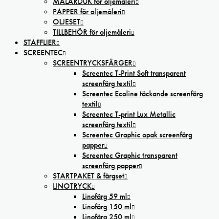
MÅLARDUK för oljemåleri
PAPPER för oljemåleri
OLJESET
TILLBEHÖR för oljemåleri
STAFFLIER
SCREENTEC
SCREENTRYCKSFÄRGER
Screentec T-Print Soft transparent
screenfärg textil
Screentec Ecoline täckande screenfärg
textil
Screentec T-print Lux Metallic
screenfärg textil
Screentec Graphic opak screenfärg
papper
Screentec Graphic transparent
screenfärg papper
STARTPAKET & färgset
LINOTRYCK
Linofärg 59 ml
Linofärg 150 ml
Linofärg 250 ml