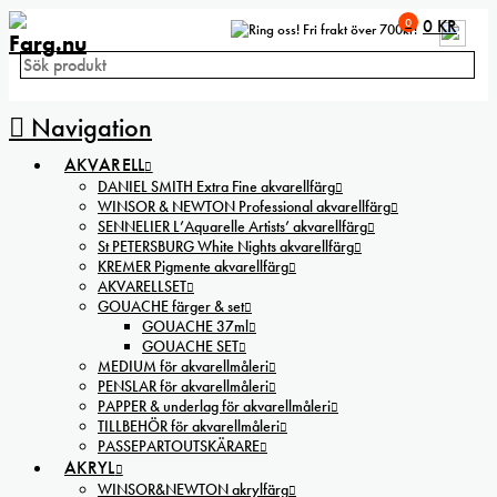
0
0
KR
Fri frakt över 700kr!
Navigation
AKVARELL
DANIEL SMITH Extra Fine akvarellfärg
WINSOR & NEWTON Professional akvarellfärg
SENNELIER L’Aquarelle Artists’ akvarellfärg
St PETERSBURG White Nights akvarellfärg
KREMER Pigmente akvarellfärg
AKVARELLSET
GOUACHE färger & set
GOUACHE 37ml
GOUACHE SET
MEDIUM för akvarellmåleri
PENSLAR för akvarellmåleri
PAPPER & underlag för akvarellmåleri
TILLBEHÖR för akvarellmåleri
PASSEPARTOUTSKÄRARE
AKRYL
WINSOR&NEWTON akrylfärg