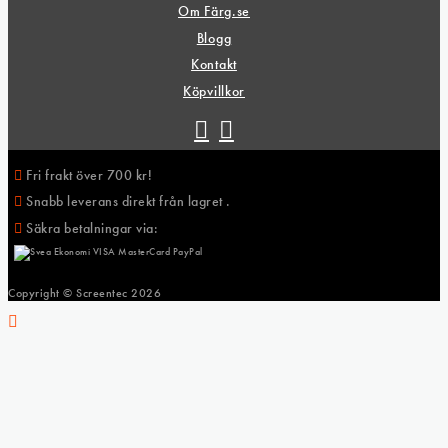
Om Färg.se
Blogg
Kontakt
Köpvillkor
Fri frakt över 700 kr!
Snabb leverans direkt från lagret .
Säkra betalningar via:
Copyright © Screentec
2026