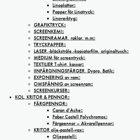
Linoplattor
Papper för Linotryck
Linoverktyg
GRAFIKTRYCK
SCREENKEMI
SCREENRAMAR, raklar, m.m
TRYCKPAPPER
LASER,-bläckstråle,-kopiatorfilm, oríginaltusch
MEDIUM för screentryck
TEXTILIER T-shirt, kassar
IINFÄRGNINGSFÄRGER, Dypro, Batik
EXPONERING av ram
OMSPÄNNIG av screenram
SCREENKURSER
KOL, KRITOR & PENNOR
FÄRGPENNOR
Caran d’Ache
Faber Castell Polychromos
Färgpennor – Akvarellpennor
KRITOR olje-pastell-vax
Oljepastell