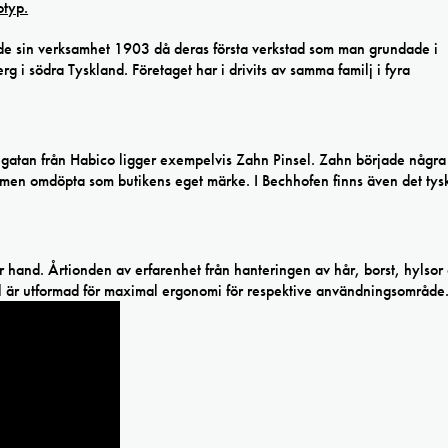
ade sin verksamhet 1903 då deras första verkstad som man grundade i
g i södra Tyskland. Företaget har i drivits av samma familj i fyra
er gatan från Habico ligger exempelvis Zahn Pinsel. Zahn började några
r men omdöpta som butikens eget märke. I Bechhofen finns även det tys
r hand. Årtionden av erfarenhet från hanteringen av hår, borst, hylsor
l är utformad för maximal ergonomi för respektive användningsområde