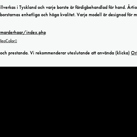
lverkas i Tyskland och varje borste är färdigbehandlad för hand. Årti
r borstarnas enhetliga och höga kvalitet. Varje modell är designad för 
otmarderhaar/index.php
 NeoColor
t och prestanda. Vi rekommenderar uteslutande att använda (klicka)
Or