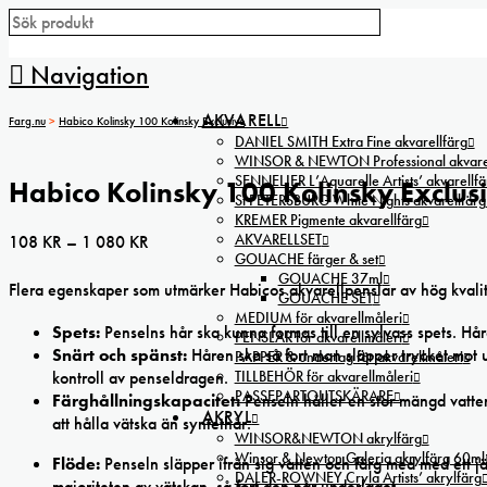
Navigation
AKVARELL
Farg.nu
>
Habico Kolinsky 100 Kolinsky Exclusive
DANIEL SMITH Extra Fine akvarellfärg
WINSOR & NEWTON Professional akvarel
SENNELIER L’Aquarelle Artists’ akvarellfä
Habico Kolinsky 100 Kolinsky Exclus
St PETERSBURG White Nights akvarellfärg
KREMER Pigmente akvarellfärg
AKVARELLSET
Prisintervall:
108
KR
–
1 080
KR
GOUACHE färger & set
108 kr
GOUACHE 37ml
Flera egenskaper som utmärker Habicos akvarellpenslar av hög kvalit
till
GOUACHE SET
MEDIUM för akvarellmåleri
1
Spets:
Penselns hår ska kunna formas till en sylvass spets. Hå
PENSLAR för akvarellmåleri
080 kr
Snärt och spänst:
Håren ska så fort man släpper trycket mot un
PAPPER & underlag för akvarellmåleri
TILLBEHÖR för akvarellmåleri
kontroll av penseldragen.
PASSEPARTOUTSKÄRARE
Färghållningskapacitet:
Penseln håller en stor mängd vatte
AKRYL
att hålla vätska än syntethår.
WINSOR&NEWTON akrylfärg
Winsor & Newton Galeria akrylfärg 60ml
Flöde:
Penseln släpper ifrån sig vatten och färg med med ett jä
DALER-ROWNEY Cryla Artists’ akrylfärg
majoriteten av vätskan så fort den når underlaget.