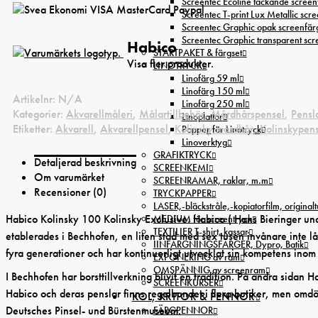
Screentec Ecoline täckande screenf
Screentec T-print Lux Metallic scree
Screentec Graphic opak screenfär
Screentec Graphic transparent sc
Habico
STARTPAKET & färgset
Visa fler produkter.
LINOTRYCK
Linofärg 59 ml
Linofärg 150 ml
Artikelnr:
N/A
Linofärg 250 ml
Kategorier:
Akvarellmåleri
,
Målartillbehör
,
Mårdhårspensel
,
Pensl
Linoplattor
Etiketter:
Akvarell
,
Akvarellpensel
,
Kolinsky mårdhår
,
Kolinskypen
Papper för Linotryck
Linoverktyg
GRAFIKTRYCK
Detaljerad beskrivning
SCREENKEMI
Om varumärket
SCREENRAMAR, raklar, m.m
Recensioner (0)
TRYCKPAPPER
LASER,-bläckstråle,-kopiatorfilm, oríginal
Habico Kolinsky 100 Kolinsky Exclusive. Habico ( Hans Bieringer und
MEDIUM för screentryck
TEXTILIER T-shirt, kassar
etablerades i Bechhofen, en liten stad med sex tusen invånare inte lå
IINFÄRGNINGSFÄRGER, Dypro, Batik
fyra generationer och har kontinuerligt utvecklat sin kompetens inom
EXPONERING av ram
OMSPÄNNIG av screenram
I Bechhofen har borsttillverkning blivit en tradition. På andra sidan 
SCREENKURSER
Habico och deras penslar finns regelbundet i flera butiker, men omdö
KOL, KRITOR & PENNOR
Deutsches Pinsel- und Bürstenmuseum.
FÄRGPENNOR