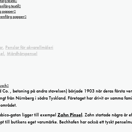
ärg textil
nfärg textil
g papper
reenfärg papper
ar
,
Penslar för akvarellmåleri
sel
,
Mårdhårspensel
tusch
 Co. , betoning på andra stavelsen) började 1903 när deras första ve
ngt från Nürnberg i södra Tyskland. Företaget har drivit av samma famil
 området.
Habico-gatan ligger till exempel
Zahn Pinsel
. Zahn startade några år ef
pt till butikens eget varumärke. Bechhofen har också ett tyskt pensel