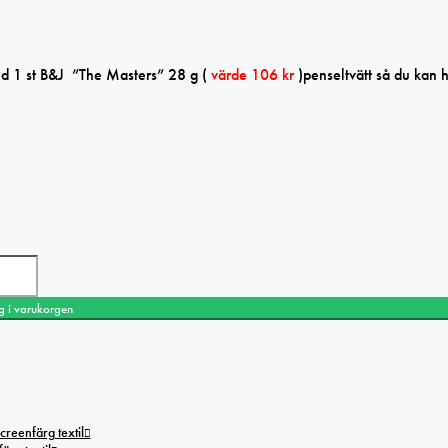
ed 1 st B&J ”The Masters” 28 g (
värde 106 kr
)penseltvätt så du kan h
g i varukorgen
creenfärg textil