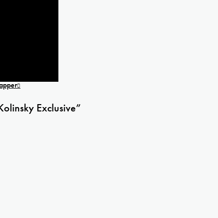
 textil
l
til
papper
Kolinsky Exclusive”