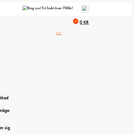
Fri frakt över 700kr!
0
0
KR
 ökad
rmåga
ån sig