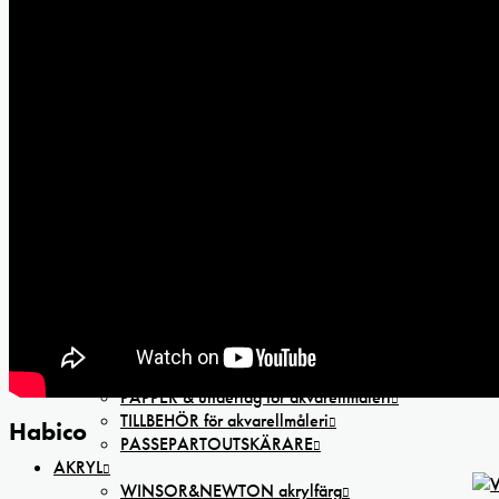
FÖR BARN
BARN Ritpapper och färgpennor
Barnsaxar
REA
AKVARELL
DANIEL SMITH Extra Fine akvarellfärg
WINSOR & NEWTON Professional akvarellfärg
SENNELIER L’Aquarelle Artists’ akvarellfärg
St PETERSBURG White Nights akvarellfärg
KREMER Pigmente akvarellfärg
AKVARELLSET
GOUACHE färger & set
GOUACHE 37ml
GOUACHE SET
MEDIUM för akvarellmåleri
PENSLAR för akvarellmåleri
PAPPER & underlag för akvarellmåleri
TILLBEHÖR för akvarellmåleri
Habico
PASSEPARTOUTSKÄRARE
AKRYL
WINSOR&NEWTON akrylfärg