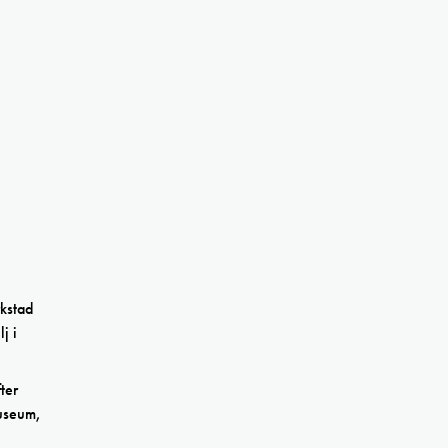
rkstad
j i
ter
museum,