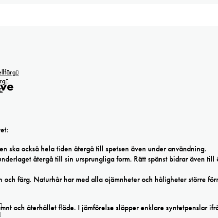
lfärg
rg
ive
et:
ren ska också hela tiden återgå till spetsen även under användning.
derlaget återgå till sin ursprungliga form. Rätt spänst bidrar även till
n och färg. Naturhår har med alla ojämnheter och håligheter större fö
mnt och återhållet flöde. I jämförelse släpper enklare syntetpenslar ifr