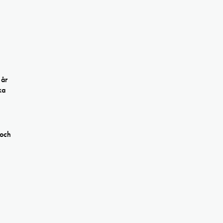
 år
ka
 och
.