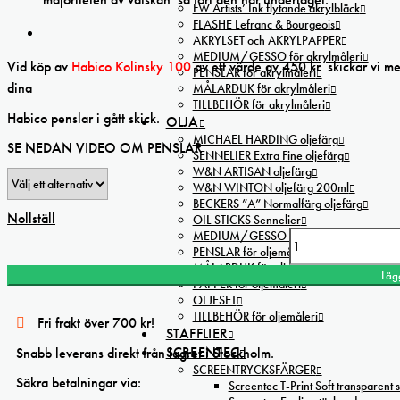
FW Artists’ Ink flytande akrylbläck
FLASHE Lefranc & Bourgeois
AKRYLSET och AKRYLPAPPER
MEDIUM/GESSO för akrylmåleri
Vid köp av
Habico Kolinsky 100
av ett värde av 450 kr skickar vi m
PENSLAR för akrylmåleri
dina
MÅLARDUK för akrylmåleri
TILLBEHÖR för akrylmåleri
Habico penslar i gått skick.
OLJA
MICHAEL HARDING oljefärg
SE NEDAN VIDEO OM PENSLAR
SENNELIER Extra Fine oljefärg
W&N ARTISAN oljefärg
W&N WINTON oljefärg 200ml
BECKERS ”A” Normalfärg oljefärg
Nollställ
OIL STICKS Sennelier
MEDIUM/GESSO för oljemåleri
Habico Kolinsky 100 Kolinsky Exclusive mängd
PENSLAR för oljemåleri
MÅLARDUK för oljemåleri
Läg
PAPPER för oljemåleri
OLJESET
TILLBEHÖR för oljemåleri
Fri frakt över 700 kr!
STAFFLIER
SCREENTEC
Snabb leverans direkt från lagret i Stockholm.
SCREENTRYCKSFÄRGER
Säkra betalningar via:
Screentec T-Print Soft transparent s