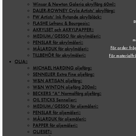
Winsor & Newton Galeria akrylfärg 60ml
DALER-ROWNEY Cryla Artists’ akrylfärg
FW Artists’ Ink flytande akrylbläck
p
FLASHE Lefranc & Bourgeois
AKRYLSET och AKRYLPAPPER
MEDIUM/GESSO för akrylmåleri
m
PENSLAR för akrylmåleri
För order fr
MÅLARDUK för akrylmåleri
TILLBEHÖR för akrylmåleri
För materialf
OLJA
MICHAEL HARDING oljefärg
SENNELIER Extra Fine oljefärg
W&N ARTISAN oljefärg
W&N WINTON oljefärg 200ml
BECKERS ”A” Normalfärg oljefärg
OIL STICKS Sennelier
MEDIUM/GESSO för oljemåleri
PENSLAR för oljemåleri
MÅLARDUK för oljemåleri
PAPPER för oljemåleri
OLJESET