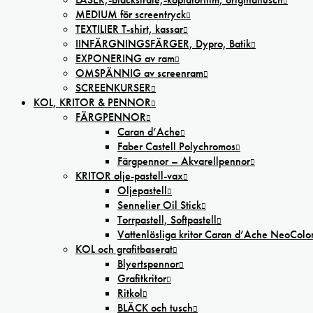
MEDIUM för screentryck
TEXTILIER T-shirt, kassar
IINFÄRGNINGSFÄRGER, Dypro, Batik
EXPONERING av ram
OMSPÄNNIG av screenram
SCREENKURSER
KOL, KRITOR & PENNOR
FÄRGPENNOR
Caran d’Ache
Faber Castell Polychromos
Färgpennor – Akvarellpennor
KRITOR olje-pastell-vax
Oljepastell
Sennelier Oil Stick
Torrpastell, Softpastell
Vattenlösliga kritor Caran d’Ache NeoColo
KOL och grafitbaserat
Blyertspennor
Grafitkritor
Ritkol
BLÄCK och tusch