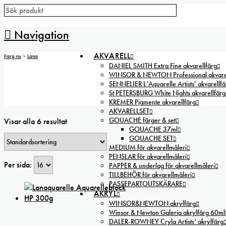
Navigation
AKVARELL
Farg.nu
>
Lana
DANIEL SMITH Extra Fine akvarellfärg
WINSOR & NEWTON Professional akvarel
SENNELIER L’Aquarelle Artists’ akvarellfä
St PETERSBURG White Nights akvarellfärg
KREMER Pigmente akvarellfärg
AKVARELLSET
GOUACHE färger & set
Visar alla 6 resultat
GOUACHE 37ml
GOUACHE SET
MEDIUM för akvarellmåleri
PENSLAR för akvarellmåleri
Per sida:
PAPPER & underlag för akvarellmåleri
TILLBEHÖR för akvarellmåleri
PASSEPARTOUTSKÄRARE
AKRYL
WINSOR&NEWTON akrylfärg
Winsor & Newton Galeria akrylfärg 60ml
DALER-ROWNEY Cryla Artists’ akrylfärg