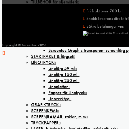
TILLBEHÖR för oljemåleri
STAFFLIER
Fri frakt över 700 kr!
SCREENTEC
Snabb leverans direkt frå
SCREENTRYCKSFÄRGER
Screentec T-Print Soft transparent screenfärg
Säkra betalningar via:
Screentec Ecoline täckande screenfärg texti
Screentec T-print Lux Metallic screenfärg tex
Screentec Graphic opak screenfärg papper
Copyright © Screentec
2026
Screentec Graphic transparent screenfärg 
STARTPAKET & färgset
LINOTRYCK
Linofärg 59 ml
Linofärg 150 ml
Linofärg 250 ml
Linoplattor
Papper för Linotryck
Linoverktyg
GRAFIKTRYCK
SCREENKEMI
SCREENRAMAR, raklar, m.m
TRYCKPAPPER
LASER,-bläckstråle,-kopiatorfilm, oríginaltusch