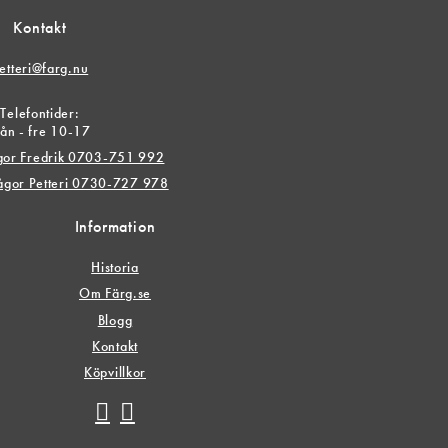
Kontakt
etteri@farg.nu
Telefontider:
ån - fre 10-17
ågor Fredrik 0703-751 992
rågor Petteri 0730-727 978
Information
Historia
Om Färg.se
Blogg
Kontakt
Köpvillkor