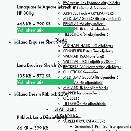
FW Artists’ Ink flytande akrylbläck
Lanaquarelle Aquarelleblock
FLASHE Lefranc & Bourgeois
HP 300g
AKRYLSET och AKRYLPAPPER
MEDIUM/GESSO för akrylmåleri
Prisintervall:
468
KR
–
990
KR
PENSLAR för akrylmåleri
MÅLARDUK för akrylmåleri
468 kr
Välj alternativ
TILLBEHÖR för akrylmåleri
Den
till
OLJA
här
990 kr
MICHAEL HARDING oljefärg
produkten
SENNELIER Extra Fine oljefärg
har
W&N ARTISAN oljefärg
flera
W&N WINTON oljefärg 200ml
Lana Esquisse Sketch 96g
varianter.
BECKERS ”A” Normalfärg oljefärg
OIL STICKS Sennelier
De
Prisintervall:
135
KR
–
572
KR
MEDIUM/GESSO för oljemåleri
olika
135 kr
Välj alternativ
PENSLAR för oljemåleri
alternativen
Den
till
MÅLARDUK för oljemåleri
kan
PAPPER för oljemåleri
här
572 kr
väljas
OLJESET
produkten
på
TILLBEHÖR för oljemåleri
har
STAFFLIER
produktsidan
flera
SCREENTEC
Ritblock Lana Dessin 220g
varianter.
SCREENTRYCKSFÄRGER
De
Screentec T-Print Soft transparent s
Prisintervall:
66
KR
–
399
KR
olika