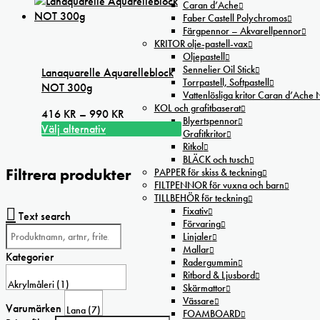
här
990 kr
Caran d’Ache
produktsidan
produkten
Faber Castell Polychromos
har
Färgpennor – Akvarellpennor
KRITOR olje-pastell-vax
flera
Oljepastell
varianter.
Sennelier Oil Stick
Lanaquarelle Aquarelleblock
De
Torrpastell, Softpastell
NOT 300g
olika
Vattenlösliga kritor Caran d’Ache
alternativen
KOL och grafitbaserat
Prisintervall:
416
KR
–
990
KR
kan
Blyertspennor
416 kr
Välj alternativ
Grafitkritor
väljas
Den
till
Ritkol
på
här
990 kr
BLÄCK och tusch
produktsidan
Filtrera produkter
produkten
PAPPER för skiss & teckning
FILTPENNOR för vuxna och barn
har
TILLBEHÖR för teckning
flera
Fixativ
Text search
varianter.
Förvaring
De
Linjaler
olika
Mallar
Kategorier
alternativen
Radergummin
Ritbord & Ljusbord
kan
Skärmattor
väljas
Vässare
på
Varumärken
FOAMBOARD