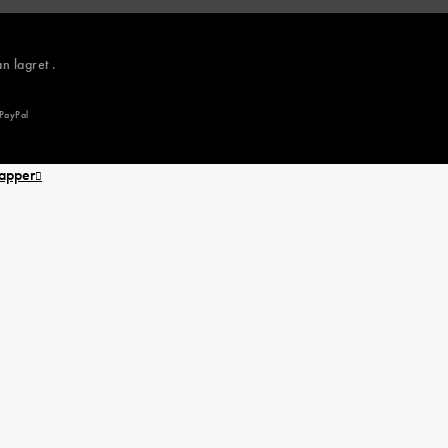
n lagret .
 textil
l
til
papper