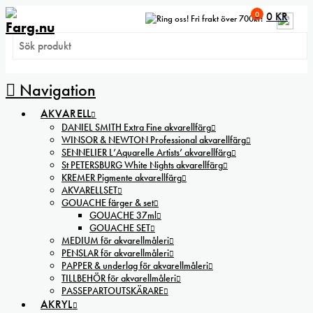
0
0
KR
Fri frakt över 700kr!
Navigation
AKVARELL
DANIEL SMITH Extra Fine akvarellfärg
WINSOR & NEWTON Professional akvarellfärg
SENNELIER L’Aquarelle Artists’ akvarellfärg
St PETERSBURG White Nights akvarellfärg
KREMER Pigmente akvarellfärg
AKVARELLSET
GOUACHE färger & set
GOUACHE 37ml
GOUACHE SET
MEDIUM för akvarellmåleri
PENSLAR för akvarellmåleri
PAPPER & underlag för akvarellmåleri
TILLBEHÖR för akvarellmåleri
PASSEPARTOUTSKÄRARE
AKRYL