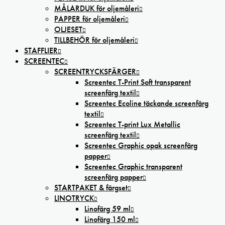
MÅLARDUK för oljemåleri
PAPPER för oljemåleri
OLJESET
TILLBEHÖR för oljemåleri
STAFFLIER
SCREENTEC
SCREENTRYCKSFÄRGER
Screentec T-Print Soft transparent
screenfärg textil
Screentec Ecoline täckande screenfärg
textil
Screentec T-print Lux Metallic
screenfärg textil
Screentec Graphic opak screenfärg
papper
Screentec Graphic transparent
screenfärg papper
STARTPAKET & färgset
LINOTRYCK
Linofärg 59 ml
Linofärg 150 ml