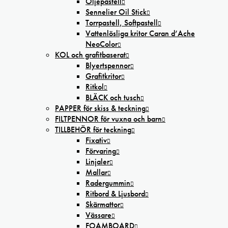
Oljepastell
Sennelier Oil Stick
Torrpastell, Softpastell
Vattenlösliga kritor Caran d’Ache
NeoColor
KOL och grafitbaserat
Blyertspennor
Grafitkritor
Ritkol
BLÄCK och tusch
PAPPER för skiss & teckning
FILTPENNOR för vuxna och barn
TILLBEHÖR för teckning
Fixativ
Förvaring
Linjaler
Mallar
Radergummin
Ritbord & Ljusbord
Skärmattor
Vässare
FOAMBOARD