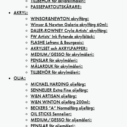
TILLBEHÖR för akvarellmåleri
PASSEPARTOUTSKÄRARE
AKRYL
WINSOR&NEWTON akrylfärg
Winsor & Newton Galeria akrylfärg 60ml
DALER-ROWNEY Cryla Artists’ akrylfärg
FW Artists’ Ink flytande akrylbläck
FLASHE Lefranc & Bourgeois
AKRYLSET och AKRYLPAPPER
MEDIUM/GESSO för akrylmåleri
PENSLAR för akrylmåleri
MÅLARDUK för akrylmåleri
TILLBEHÖR för akrylmåleri
OLJA
MICHAEL HARDING oljefärg
SENNELIER Extra Fine oljefärg
W&N ARTISAN oljefärg
W&N WINTON oljefärg 200ml
BECKERS ”A” Normalfärg oljefärg
OIL STICKS Sennelier
MEDIUM/GESSO för oljemåleri
PENSLAR för oljemåleri