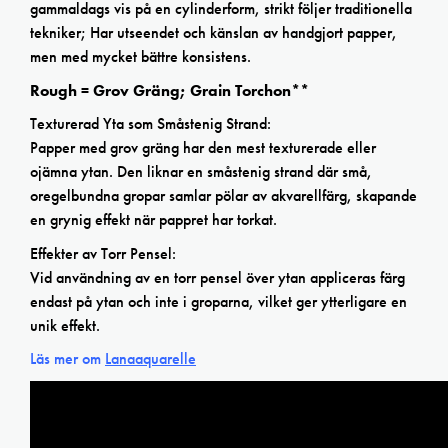
gammaldags vis på en cylinderform, strikt följer traditionella
tekniker; Har utseendet och känslan av handgjort papper,
men med mycket bättre konsistens.
Rough = Grov Gräng; Grain Torchon**
Texturerad Yta som Småstenig Strand:
Papper med grov gräng har den mest texturerade eller
ojämna ytan. Den liknar en småstenig strand där små,
oregelbundna gropar samlar pölar av akvarellfärg, skapande
en grynig effekt när pappret har torkat.
Effekter av Torr Pensel:
Vid användning av en torr pensel över ytan appliceras färg
endast på ytan och inte i groparna, vilket ger ytterligare en
unik effekt.
Läs mer om
Lanaaquarelle