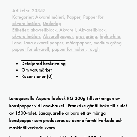
Artikelnr:
23357
Kategorier:
Akvarellmåleri
,
Papper
,
Papper för
akvarellmåleri
,
Underlag
Etiketter:
akavrellblock
,
Akvarell
,
Akvarellblock
,
akvarellmåleri
,
Akvarellpapper
,
grov gräng
,
high white
,
Lana
,
lana akvarellpapper
,
målarpapper
,
medium gräng
,
papper för akvarell
,
papper för måleri
,
rough
Detaljerad beskrivning
Om varumärket
Recensioner (0)
Lanaquarelle Aquarelleblock RG 300g Tillverkningen av
konstpapper vid Lana-bruket i Frankrike går tillbaka till slutet
av 1500-talet. Lanaquarelle är bara ett av många
konstpapper som produceras av denna formtillverkade och
maskintillverkade kvarn.