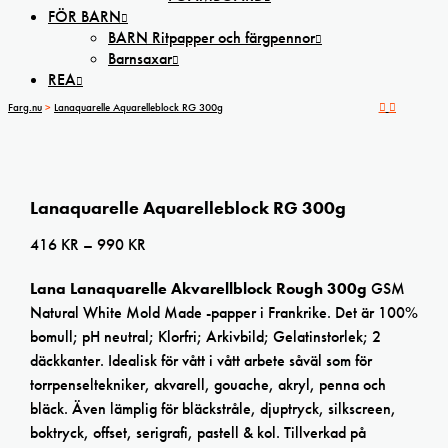
FÖR BARN
BARN Ritpapper och färgpennor
Barnsaxar
REA
Farg.nu
>
Lanaquarelle Aquarelleblock RG 300g
Lanaquarelle Aquarelleblock RG 300g
Prisintervall:
416
KR
–
990
KR
416 kr
Lana Lanaquarelle Akvarellblock Rough 300g
GSM
till
Natural White Mold Made -papper i Frankrike. Det är 100%
990 kr
bomull; pH neutral; Klorfri; Arkivbild; Gelatinstorlek; 2
däckkanter. Idealisk för vått i vått arbete såväl som för
torrpenseltekniker, akvarell, gouache, akryl, penna och
bläck. Även lämplig för bläckstråle, djuptryck, silkscreen,
boktryck, offset, serigrafi, pastell & kol. Tillverkad på