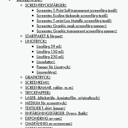
SCREENTRYCKSFÄRGER
Screentec T-Print Soft transparent screenfärg textil
Screentec Ecoline täckande screenfärg textil
Screentec T-print Lux Metallic screenfärg textil
Screentec Graphic opak screenfärg papper
Screentec Graphic transparent screenfärg papper
STARTPAKET & färgset
LINOTRYCK
Linofärg 59 ml
Linofärg 150 ml
Linofärg 250 ml
Linoplattor
Papper för Linotryck
Linoverktyg
GRAFIKTRYCK
SCREENKEMI
SCREENRAMAR, raklar, m.m
TRYCKPAPPER
LASER,-bläckstråle,-kopiatorfilm, oríginaltusch
MEDIUM för screentryck
TEXTILIER T-shirt, kassar
IINFÄRGNINGSFÄRGER, Dypro, Batik
EXPONERING av ram
OMSPÄNNIG av screenram