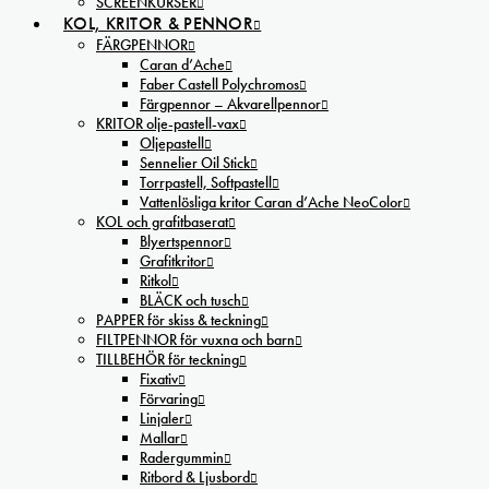
SCREENKURSER
KOL, KRITOR & PENNOR
FÄRGPENNOR
Caran d’Ache
Faber Castell Polychromos
Färgpennor – Akvarellpennor
KRITOR olje-pastell-vax
Oljepastell
Sennelier Oil Stick
Torrpastell, Softpastell
Vattenlösliga kritor Caran d’Ache NeoColor
KOL och grafitbaserat
Blyertspennor
Grafitkritor
Ritkol
BLÄCK och tusch
PAPPER för skiss & teckning
FILTPENNOR för vuxna och barn
TILLBEHÖR för teckning
Fixativ
Förvaring
Linjaler
Mallar
Radergummin
Ritbord & Ljusbord