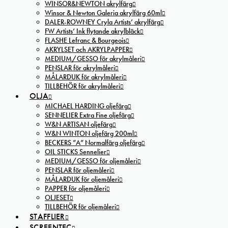
WINSOR&NEWTON akrylfärg
Winsor & Newton Galeria akrylfärg 60ml
DALER-ROWNEY Cryla Artists’ akrylfärg
FW Artists’ Ink flytande akrylbläck
FLASHE Lefranc & Bourgeois
AKRYLSET och AKRYLPAPPER
MEDIUM/GESSO för akrylmåleri
PENSLAR för akrylmåleri
MÅLARDUK för akrylmåleri
TILLBEHÖR för akrylmåleri
OLJA
MICHAEL HARDING oljefärg
SENNELIER Extra Fine oljefärg
W&N ARTISAN oljefärg
W&N WINTON oljefärg 200ml
BECKERS ”A” Normalfärg oljefärg
OIL STICKS Sennelier
MEDIUM/GESSO för oljemåleri
PENSLAR för oljemåleri
MÅLARDUK för oljemåleri
PAPPER för oljemåleri
OLJESET
TILLBEHÖR för oljemåleri
STAFFLIER
SCREENTEC