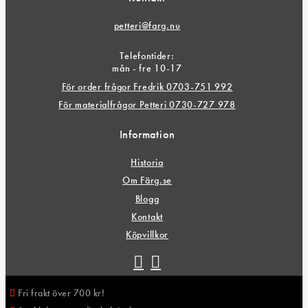
petteri@farg.nu
Telefontider:
mån - fre 10-17
För order frågor Fredrik 0703-751 992
För materialfrågor Petteri 0730-727 978
Information
Historia
Om Färg.se
Blogg
Kontakt
Köpvillkor
Fri frakt över 700 kr!