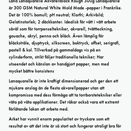
Lana Lanaquarelle Akvarellblock Rough 300g Lanaquarelle
är 300 GSM Natural White Mold Made -papper i Frankrike.
Det är 100% bomull; pH neutral; Klorfri; Arkivbild;
Gelatinstorlek; 2 däckkanter. Idealisk för vått i vått arbete
såväl som för torrpenseltekniker, akvarell, tvättteckning,
gouache, akryl, penna och bläck. Även lämplig för
bläckstråle, djuptryck, silkscreen, boktryck, offset, serigrafi,
pastell & kol. Tillverkad på gammaldags vis på en
cylinderform, strikt följer traditionella tekniker; Har
utseendet och känslan av handgjort papper, men med
mycket bättre konsistens
Lanaquarelle är inte kraftigt dimensionerad och ger den ett
mjukare anslag än de flesta akvarellpapper utan att
kompromissa med dess förmåga att ta torrborstetekniker eller
väta på våta applikationer. Det råkar också vara ett extremt
förlåtande lakan att arbeta med.
Arket har vunnit enorm popularitet av tryckare som ett
resultat av att det inte är så stort och fungerar otroligt bra för