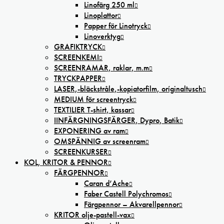
Linofärg 250 ml
Linoplattor
Papper för Linotryck
Linoverktyg
GRAFIKTRYCK
SCREENKEMI
SCREENRAMAR, raklar, m.m
TRYCKPAPPER
LASER,-bläckstråle,-kopiatorfilm, oríginaltusch
MEDIUM för screentryck
TEXTILIER T-shirt, kassar
IINFÄRGNINGSFÄRGER, Dypro, Batik
EXPONERING av ram
OMSPÄNNIG av screenram
SCREENKURSER
KOL, KRITOR & PENNOR
FÄRGPENNOR
Caran d’Ache
Faber Castell Polychromos
Färgpennor – Akvarellpennor
KRITOR olje-pastell-vax