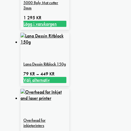
5000 8ply Mat cutter
3mm
1 295
KR
Lägg i varukorgen
Lana Dessin Ritblock 150g
Prisintervall:
79
KR
–
449
KR
79 kr
Välj alternativ
Den
till
här
449 kr
produkten
har
flera
varianter.
Overhead for
De
inkjetprinters
olika