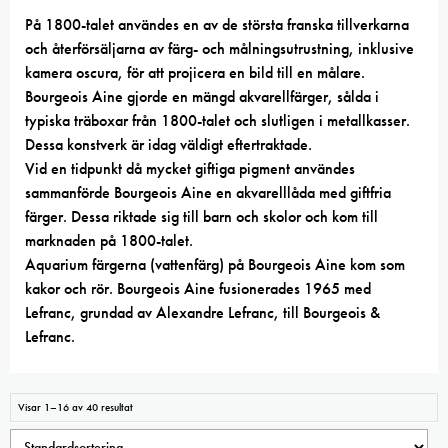
På 1800-talet användes en av de största franska tillverkarna
och återförsäljarna av färg- och målningsutrustning, inklusive
kamera oscura, för att projicera en bild till en målare.
Bourgeois Aine gjorde en mängd akvarellfärger, sålda i
typiska träboxar från 1800-talet och slutligen i metallkasser.
Dessa konstverk är idag väldigt eftertraktade.
Vid en tidpunkt då mycket giftiga pigment användes
sammanförde Bourgeois Aine en akvarelllåda med giftfria
färger. Dessa riktade sig till barn och skolor och kom till
marknaden på 1800-talet.
Aquarium färgerna (vattenfärg) på Bourgeois Aine kom som
kakor och rör. Bourgeois Aine fusionerades 1965 med
Lefranc, grundad av Alexandre Lefranc, till Bourgeois &
Lefranc.
Visar 1–16 av 40 resultat