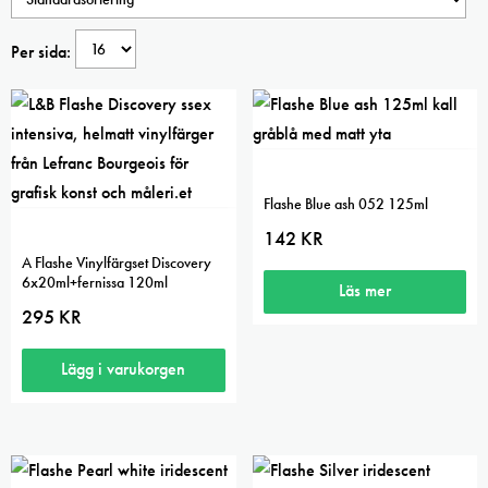
Per sida:
Flashe Blue ash 052 125ml
142
KR
A Flashe Vinylfärgset Discovery
6x20ml+fernissa 120ml
Läs mer
295
KR
Lägg i varukorgen