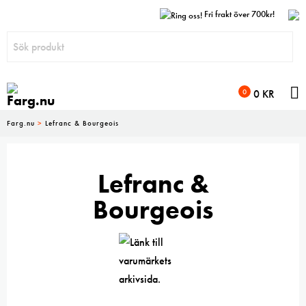
Fri frakt över 700kr!
N
0
0
KR
Farg.nu
>
Lefranc & Bourgeois
Lefranc &
Bourgeois