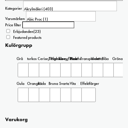
Kategorier
Varumärken
Price filter
Erbjudanden
(23)
Featured products
Kulörgrupp
Grå
turkos
Cerise/Paprika
Delphinium/Menthe
Grey/Pink
Rosa
Transparent
Violetta
Blåa
Gröna
Gula
Orangea
Röda
Bruna
Svarta
Vita
Effektfärger
Varukorg