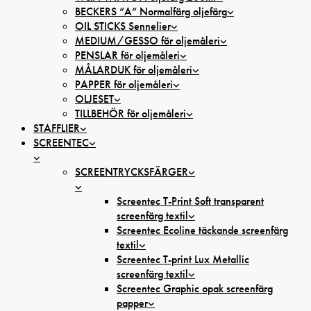
BECKERS ”A” Normalfärg oljefärg
OIL STICKS Sennelier
MEDIUM/GESSO för oljemåleri
PENSLAR för oljemåleri
MÅLARDUK för oljemåleri
PAPPER för oljemåleri
OLJESET
TILLBEHÖR för oljemåleri
STAFFLIER
SCREENTEC
SCREENTRYCKSFÄRGER
Screentec T-Print Soft transparent
screenfärg textil
Screentec Ecoline täckande screenfärg
textil
Screentec T-print Lux Metallic
screenfärg textil
Screentec Graphic opak screenfärg
papper