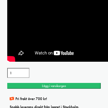
A
Flashe
Vinylfärgset
Discovery
Lägg i varukorgen
6x20ml+fernissa
120ml
mängd
Fri frakt över 700 kr!
Snabb leverans direkt från lagret i Stockholm.