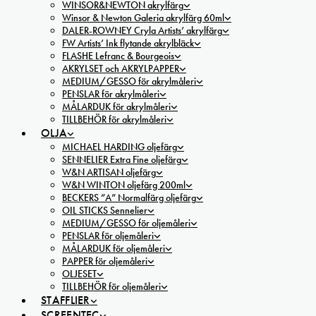
WINSOR&NEWTON akrylfärg
Winsor & Newton Galeria akrylfärg 60ml
DALER-ROWNEY Cryla Artists’ akrylfärg
FW Artists’ Ink flytande akrylbläck
FLASHE Lefranc & Bourgeois
AKRYLSET och AKRYLPAPPER
MEDIUM/GESSO för akrylmåleri
PENSLAR för akrylmåleri
MÅLARDUK för akrylmåleri
TILLBEHÖR för akrylmåleri
OLJA
MICHAEL HARDING oljefärg
SENNELIER Extra Fine oljefärg
W&N ARTISAN oljefärg
W&N WINTON oljefärg 200ml
BECKERS ”A” Normalfärg oljefärg
OIL STICKS Sennelier
MEDIUM/GESSO för oljemåleri
PENSLAR för oljemåleri
MÅLARDUK för oljemåleri
PAPPER för oljemåleri
OLJESET
TILLBEHÖR för oljemåleri
STAFFLIER
SCREENTEC