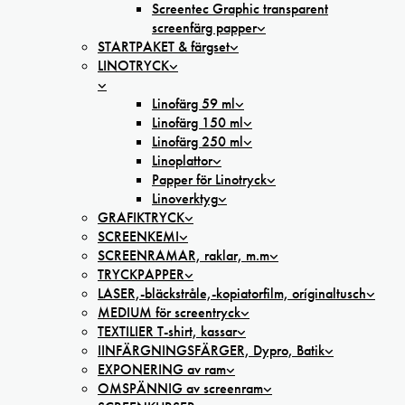
Screentec Graphic transparent
screenfärg papper
STARTPAKET & färgset
LINOTRYCK
Linofärg 59 ml
Linofärg 150 ml
Linofärg 250 ml
Linoplattor
Papper för Linotryck
Linoverktyg
GRAFIKTRYCK
SCREENKEMI
SCREENRAMAR, raklar, m.m
TRYCKPAPPER
LASER,-bläckstråle,-kopiatorfilm, oríginaltusch
MEDIUM för screentryck
TEXTILIER T-shirt, kassar
IINFÄRGNINGSFÄRGER, Dypro, Batik
EXPONERING av ram
OMSPÄNNIG av screenram