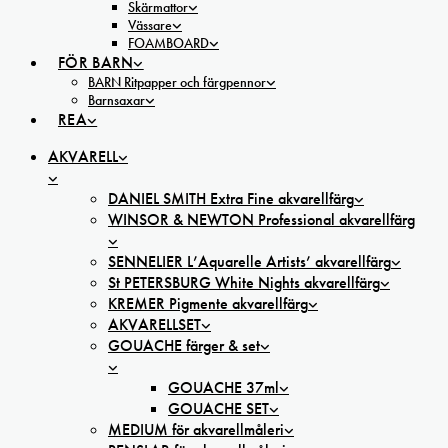
Skärmattor
Vässare
FOAMBOARD
FÖR BARN
BARN Ritpapper och färgpennor
Barnsaxar
REA
AKVARELL
DANIEL SMITH Extra Fine akvarellfärg
WINSOR & NEWTON Professional akvarellfärg
SENNELIER L’Aquarelle Artists’ akvarellfärg
St PETERSBURG White Nights akvarellfärg
KREMER Pigmente akvarellfärg
AKVARELLSET
GOUACHE färger & set
GOUACHE 37ml
GOUACHE SET
MEDIUM för akvarellmåleri