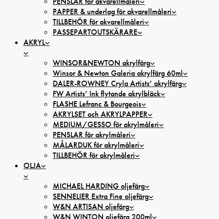
PENSLAR för akvarellmåleri
PAPPER & underlag för akvarellmåleri
TILLBEHÖR för akvarellmåleri
PASSEPARTOUTSKÄRARE
AKRYL
WINSOR&NEWTON akrylfärg
Winsor & Newton Galeria akrylfärg 60ml
DALER-ROWNEY Cryla Artists’ akrylfärg
FW Artists’ Ink flytande akrylbläck
FLASHE Lefranc & Bourgeois
AKRYLSET och AKRYLPAPPER
MEDIUM/GESSO för akrylmåleri
PENSLAR för akrylmåleri
MÅLARDUK för akrylmåleri
TILLBEHÖR för akrylmåleri
OLJA
MICHAEL HARDING oljefärg
SENNELIER Extra Fine oljefärg
W&N ARTISAN oljefärg
W&N WINTON oljefärg 200ml