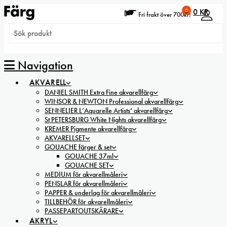
0
0
KR
Fri frakt över 700kr!
Navigation
AKVARELL
DANIEL SMITH Extra Fine akvarellfärg
WINSOR & NEWTON Professional akvarellfärg
SENNELIER L’Aquarelle Artists’ akvarellfärg
St PETERSBURG White Nights akvarellfärg
KREMER Pigmente akvarellfärg
AKVARELLSET
GOUACHE färger & set
GOUACHE 37ml
GOUACHE SET
MEDIUM för akvarellmåleri
PENSLAR för akvarellmåleri
PAPPER & underlag för akvarellmåleri
TILLBEHÖR för akvarellmåleri
PASSEPARTOUTSKÄRARE
AKRYL