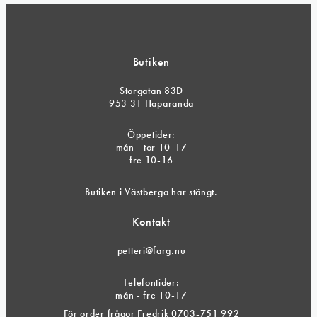
Butiken
Storgatan 83D
953 31 Haparanda
Öppetider:
mån - tor 10-17
fre 10-16
Butiken i Västberga har stängt.
Kontakt
petteri@farg.nu
Telefontider:
mån - fre 10-17
För order frågor Fredrik 0703-751 992