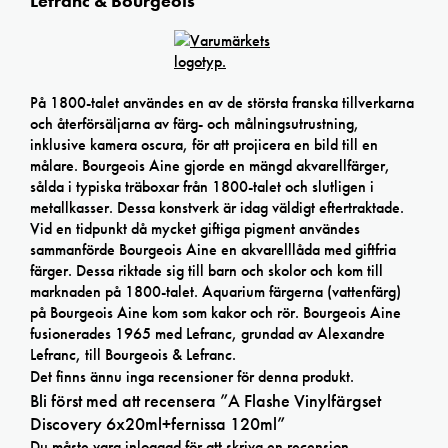
Lefranc & Bourgeois
På 1800-talet användes en av de största franska tillverkarna
och återförsäljarna av färg- och målningsutrustning,
inklusive kamera oscura, för att projicera en bild till en
målare. Bourgeois Aine gjorde en mängd akvarellfärger,
sålda i typiska träboxar från 1800-talet och slutligen i
metallkasser. Dessa konstverk är idag väldigt eftertraktade.
Vid en tidpunkt då mycket giftiga pigment användes
sammanförde Bourgeois Aine en akvarelllåda med giftfria
färger. Dessa riktade sig till barn och skolor och kom till
marknaden på 1800-talet. Aquarium färgerna (vattenfärg)
på Bourgeois Aine kom som kakor och rör. Bourgeois Aine
fusionerades 1965 med Lefranc, grundad av Alexandre
Lefranc, till Bourgeois & Lefranc.
Det finns ännu inga recensioner för denna produkt.
Bli först med att recensera ”A Flashe Vinylfärgset
Discovery 6x20ml+fernissa 120ml”
Du måste vara
inloggad
för att skriva en recension.