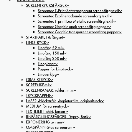
SCREENTRYCKSFÄRGER
Screentec T-Print Soft transparent screenfärg textil
Screentec Ecoline täckande screenfärg textil
Screentec T-print Lux Metallic screenfärg textil
Screentec Graphic opak screenfärg papper
Screentec Graphic transparent screenfärg papper
STARTPAKET & färgset
LINOTRYCK
Linofärg 59 ml
Linofärg 150 ml
Linofärg 250 ml
Linoplattor
Papper för Linotryck
Linoverktyg
GRAFIKTRYCK
SCREENKEMI
SCREENRAMAR, raklar, m.m
TRYCKPAPPER
LASER,-bläckstråle,-kopiatorfilm, oríginaltusch
MEDIUM för screentryck
TEXTILIER T-shirt, kassar
IINFÄRGNINGSFÄRGER, Dypro, Batik
EXPONERING av ram
OMSPÄNNIG av screenram