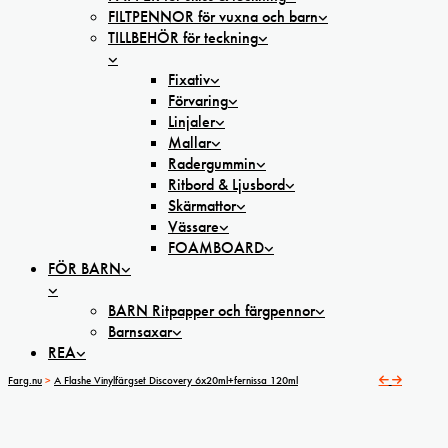
FILTPENNOR för vuxna och barn
TILLBEHÖR för teckning
Fixativ
Förvaring
Linjaler
Mallar
Radergummin
Ritbord & Ljusbord
Skärmattor
Vässare
FOAMBOARD
FÖR BARN
BARN Ritpapper och färgpennor
Barnsaxar
REA
Farg.nu
>
A Flashe Vinylfärgset Discovery 6x20ml+fernissa 120ml