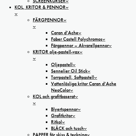
SCREENKURSER
KOL, KRITOR & PENNOR
FÄRGPENNOR
Caran d’Ache
Faber Castell Polychromos
Färgpennor – Akvarellpennor
KRITOR olje-pastell-vax
Oljepastell
Sennelier Oil Stick
Torrpastell, Softpastell
Vattenlösliga kritor Caran d’Ache
NeoColor
KOL och grafitbaserat
Blyertspennor
Grafitkritor
Ritkol
BLÄCK och tusch
PAPPER för skiss & teckning