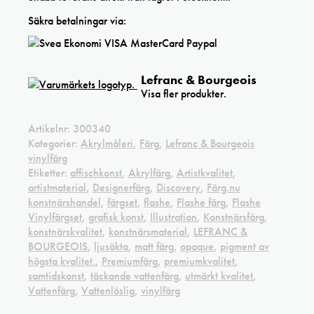
Säkra betalningar via:
Lefranc & Bourgeois
Visa fler produkter.
Artikelnr:
300340
Kategorier:
Akrylmåleri
,
Färg
,
Lefranc & Bourgeois
vinylfärg
Etiketter:
affischkonst
,
Akrylfärg
,
Artistkvalitet
,
artistmaterial
,
Designerfärg
,
Discovery
,
Färg.nu
konstnärshandel
,
färgset
,
flashe
,
Flashe färg
,
Flashe
Vinylfärgset
,
grafisk konst
,
Illustration
,
Konstnärsfärg
,
konstnärskvalitet
,
konstnärsmaterial
,
LEFRANC &
BOURGEOIS
,
ljusäkta
,
matt färg
,
opaque
,
pigment av
högsta kvalitet.
,
Premiumfärg
,
premiumkvalitet
,
samtidskonst
,
täckande vattenfärg
,
utmärkt kvalitet
,
Vattenfärg
,
Vattenlöslig
,
vinylfärg