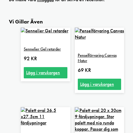
Vi Gillar Även
Sennelier Gel retarder
Penselförvaring Canvas
92
KR
Natur
69
KR
Lägg i varukorgen
Lägg i varukorgen