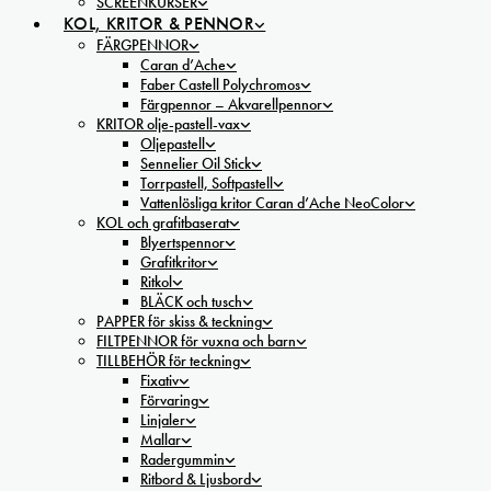
SCREENKURSER
KOL, KRITOR & PENNOR
FÄRGPENNOR
Caran d’Ache
Faber Castell Polychromos
Färgpennor – Akvarellpennor
KRITOR olje-pastell-vax
Oljepastell
Sennelier Oil Stick
Torrpastell, Softpastell
Vattenlösliga kritor Caran d’Ache NeoColor
KOL och grafitbaserat
Blyertspennor
Grafitkritor
Ritkol
BLÄCK och tusch
PAPPER för skiss & teckning
FILTPENNOR för vuxna och barn
TILLBEHÖR för teckning
Fixativ
Förvaring
Linjaler
Mallar
Radergummin
Ritbord & Ljusbord