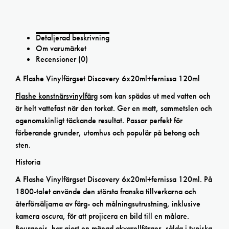
Detaljerad beskrivning
Om varumärket
Recensioner (0)
A Flashe Vinylfärgset Discovery 6x20ml+fernissa 120ml
Flashe konstnärsvinylfärg
som kan spädas ut med vatten och
är helt vattefast när den torkat. Ger en matt, sammetslen och
ogenomskinligt täckande resultat. Passar perfekt för
förberande grunder, utomhus och populär på betong och
sten.
Historia
A Flashe Vinylfärgset Discovery 6x20ml+fernissa 120ml. På
1800-talet använde den största franska tillverkarna och
återförsäljarna av färg- och målningsutrustning, inklusive
kamera oscura, för att projicera en bild till en målare.
Bourgeois har gjort en mängd akvarellfärger, sålda i typiska