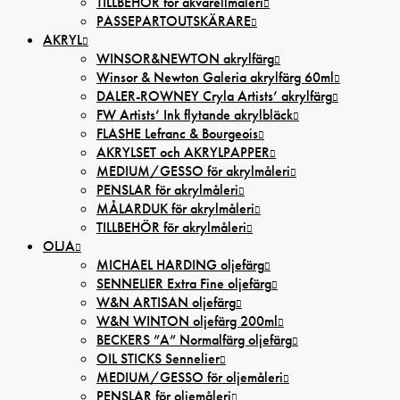
TILLBEHÖR för akvarellmåleri
PASSEPARTOUTSKÄRARE
AKRYL
WINSOR&NEWTON akrylfärg
Winsor & Newton Galeria akrylfärg 60ml
DALER-ROWNEY Cryla Artists’ akrylfärg
FW Artists’ Ink flytande akrylbläck
FLASHE Lefranc & Bourgeois
AKRYLSET och AKRYLPAPPER
MEDIUM/GESSO för akrylmåleri
PENSLAR för akrylmåleri
MÅLARDUK för akrylmåleri
TILLBEHÖR för akrylmåleri
OLJA
MICHAEL HARDING oljefärg
SENNELIER Extra Fine oljefärg
W&N ARTISAN oljefärg
W&N WINTON oljefärg 200ml
BECKERS ”A” Normalfärg oljefärg
OIL STICKS Sennelier
MEDIUM/GESSO för oljemåleri
PENSLAR för oljemåleri