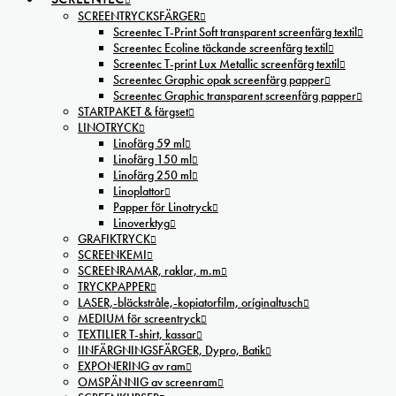
SCREENTRYCKSFÄRGER
Screentec T-Print Soft transparent screenfärg textil
Screentec Ecoline täckande screenfärg textil
Screentec T-print Lux Metallic screenfärg textil
Screentec Graphic opak screenfärg papper
Screentec Graphic transparent screenfärg papper
STARTPAKET & färgset
LINOTRYCK
Linofärg 59 ml
Linofärg 150 ml
Linofärg 250 ml
Linoplattor
Papper för Linotryck
Linoverktyg
GRAFIKTRYCK
SCREENKEMI
SCREENRAMAR, raklar, m.m
TRYCKPAPPER
LASER,-bläckstråle,-kopiatorfilm, oríginaltusch
MEDIUM för screentryck
TEXTILIER T-shirt, kassar
IINFÄRGNINGSFÄRGER, Dypro, Batik
EXPONERING av ram
OMSPÄNNIG av screenram