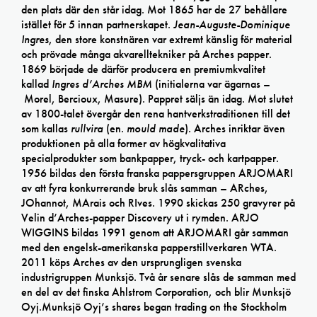
den plats där den står idag. Mot 1865 har de 27 behållare
istället för 5 innan partnerskapet.
Jean-Auguste-Dominique
Ingres
, den store konstnären var extremt känslig för material
och prövade många akvarelltekniker på Arches papper.
1869 började de därför producera en premiumkvalitet
kallad
Ingres d’Arches MBM
(initialerna var ägarnas –
Morel, Bercioux, Masure). Pappret säljs än idag. Mot slutet
av 1800-talet övergår den rena hantverkstraditionen till det
som kallas
rullvira
(en.
mould made
). Arches inriktar även
produktionen på alla former av högkvalitativa
specialprodukter som bankpapper, tryck- och kartpapper.
1956 bildas den första franska pappersgruppen ARJOMARI
av att fyra konkurrerande bruk slås samman – ARches,
JOhannot, MArais och RIves. 1990 skickas 250 gravyrer på
Velin d’Arches-papper Discovery ut i rymden. ARJO
WIGGINS bildas 1991 genom att ARJOMARI går samman
med den engelsk-amerikanska papperstillverkaren WTA.
2011 köps Arches av den ursprungligen svenska
industrigruppen Munksjö. Två år senare slås de samman med
en del av det finska Ahlstrom Corporation, och blir Munksjö
Oyj.Munksjö Oyj’s shares began trading on the Stockholm