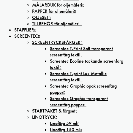
MÅLARDUK för oljemåleri
PAPPER för oljemåleri
OLJESET
TILLBEHÖR för oljemåleri
STAFFLIER
SCREENTEC
SCREENTRYCKSFÄRGER
Screentec T-Print Soft transparent
screenfärg textil
Screentec Ecoline täckande screenfärg
textil
Screentec T-print Lux Metallic
screenfärg textil
Screentec Graphic opak screenfärg
papper
Screentec Graphic transparent
screenfärg papper
STARTPAKET & färgset
LINOTRYCK
Linofärg 59 ml
Linofärg 150 ml