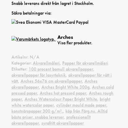
cm
Snabb leverans direkt från lagret i Stockholm.
mängd
Säkra betalningar via:
Arches
Visa fler produkter.
Artikelnr:
N/A
Kategorier:
Akvarellmåleri
,
Papper för akvarellmåleri
Etiketter:
100 procent bomull akvarellpapper
,
akvarellpapper för lasyrteknik
,
akvarellpapper för vått i
vått
,
Arches 56x76 cm akvarellpapper
,
Arches
akvarellpapper
,
Arches Bright White 300g
,
Arches cold
pressed paper
,
Arches hot pressed paper
,
Arches rough
paper
,
Arches Watercolour Paper Bright White
,
bright
white watercolor paper
,
cylinder mould made paper
,
konstnärspapper 300 g/m².
,
köp från Färg.nu. Alltid
bästa priser. snabba leverser
,
professionellt
akvarellpapper
,
syrafritt akvarellpapper