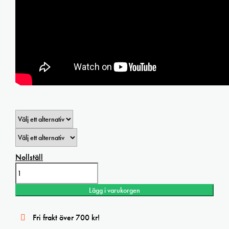
Nollställ
Arches
watercolour
paper
Lägg i varukorgen
Bright
white
300g
Fri frakt över 700 kr!
56x76