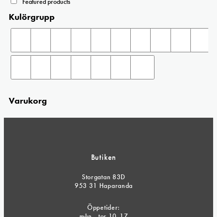
Featured products
Kulörgrupp
Varukorg
Butiken
Storgatan 83D
953 31 Haparanda
Öppetider:
mån - tor 10-17