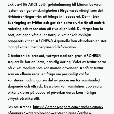
Exklusivt för ARCHES®, gelatinlimning till kärnan bevarar
lystern och genomskinligheten i färgerna samtidigt som det
förhindrar färger från att tränga in i papperet. Det tillåter
överlagring av tvättar och ger den extra styrka för att motstå
radering och repor utan att riva eller ludd. Du färger kan ta
bort, antingen våta eller torra, vilket enkelt avslöjar
papperets vithet. ARCHES® Aquarelle kan absorbera en stor
mängd vatten med begränsad deformation.
3 texturer: kallpressad, varmpressad och grov. ARCHES®
Aquarelle har en jämn, naturlig ådring. Valet av textur beror
på vilket medium som konstnären använder. Ändå är textur
som en allmän regel en fråga om personligt val för
konstnären och utgör en del av processen för konstnärligt
skapande och uttryck. Dessutom kan konstnärer uppleva att
olika texturer på papperet påverkar deras konstnärliga
uttryck på olika sätt.
Läs om Arches
https://arches-papers.com/arches-range-
of-papers/watercolor-and-wet-techniques/arches-