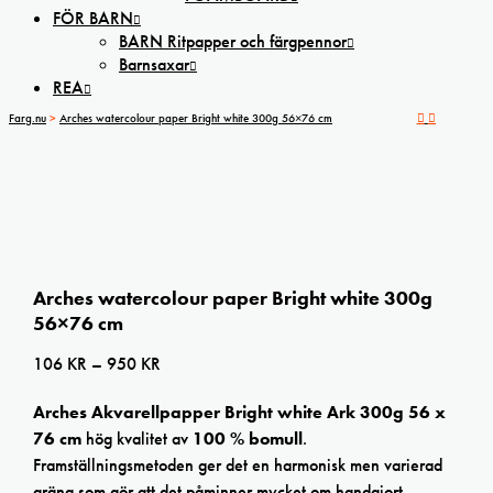
FÖR BARN
BARN Ritpapper och färgpennor
Barnsaxar
REA
Farg.nu
>
Arches watercolour paper Bright white 300g 56×76 cm
Arches watercolour paper Bright white 300g
56×76 cm
Prisintervall:
106
KR
–
950
KR
106 kr
Arches Akvarellpapper Bright white Ark 300g 56 x
till
76 cm
hög kvalitet av
100 % bomull
.
950 kr
Framställningsmetoden ger det en harmonisk men varierad
gräng som gör att det påminner mycket om handgjort