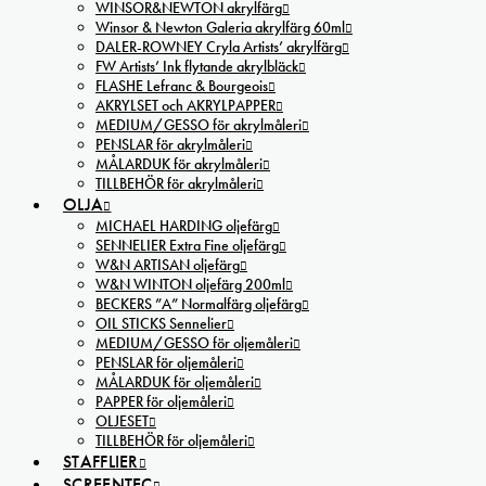
WINSOR&NEWTON akrylfärg
Winsor & Newton Galeria akrylfärg 60ml
DALER-ROWNEY Cryla Artists’ akrylfärg
FW Artists’ Ink flytande akrylbläck
FLASHE Lefranc & Bourgeois
AKRYLSET och AKRYLPAPPER
MEDIUM/GESSO för akrylmåleri
PENSLAR för akrylmåleri
MÅLARDUK för akrylmåleri
TILLBEHÖR för akrylmåleri
OLJA
MICHAEL HARDING oljefärg
SENNELIER Extra Fine oljefärg
W&N ARTISAN oljefärg
W&N WINTON oljefärg 200ml
BECKERS ”A” Normalfärg oljefärg
OIL STICKS Sennelier
MEDIUM/GESSO för oljemåleri
PENSLAR för oljemåleri
MÅLARDUK för oljemåleri
PAPPER för oljemåleri
OLJESET
TILLBEHÖR för oljemåleri
STAFFLIER
SCREENTEC