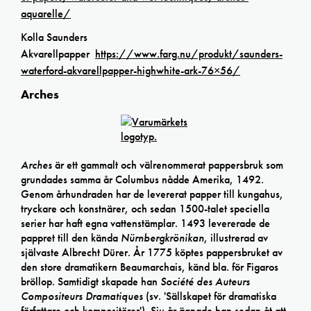
aquarelle/
Kolla Saunders
Akvarellpapper
https://www.farg.nu/produkt/saunders-
waterford-akvarellpapper-highwhite-ark-76×56/
Arches
Arches
är ett gammalt och välrenommerat pappersbruk som
grundades samma år Columbus nådde Amerika, 1492.
Genom århundraden har de levererat papper till kungahus,
tryckare och konstnärer, och sedan 1500-talet speciella
serier har haft egna vattenstämplar. 1493 levererade de
pappret till den kända
Nürnbergkrönikan
, illustrerad av
självaste Albrecht Dürer. År 1775 köptes pappersbruket av
den store dramatikern Beaumarchais, känd bla. för Figaros
bröllop. Samtidigt skapade han
Société des Auteurs
Compositeurs Dramatiques
(sv. 'Sällskapet för dramatiska
författare och kompositörer'). Sju år ägnade han sedan åt att