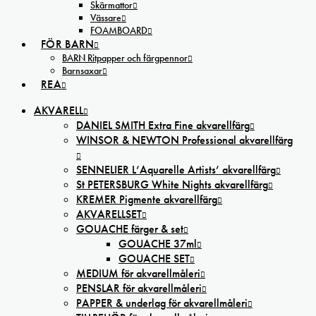
Skärmattor
Vässare
FOAMBOARD
FÖR BARN
BARN Ritpapper och färgpennor
Barnsaxar
REA
AKVARELL
DANIEL SMITH Extra Fine akvarellfärg
WINSOR & NEWTON Professional akvarellfärg
SENNELIER L’Aquarelle Artists’ akvarellfärg
St PETERSBURG White Nights akvarellfärg
KREMER Pigmente akvarellfärg
AKVARELLSET
GOUACHE färger & set
GOUACHE 37ml
GOUACHE SET
MEDIUM för akvarellmåleri
PENSLAR för akvarellmåleri
PAPPER & underlag för akvarellmåleri