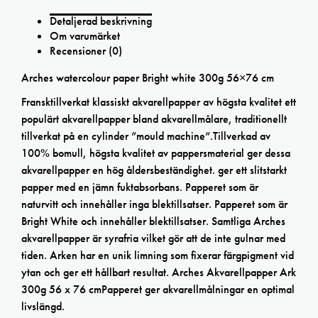
Detaljerad beskrivning
Om varumärket
Recensioner (0)
Arches watercolour paper Bright white 300g 56×76 cm
Fransktillverkat klassiskt akvarellpapper av högsta kvalitet ett
populärt akvarellpapper bland akvarellmålare, traditionellt
tillverkat på en cylinder ”mould machine”.Tillverkad av
100% bomull, högsta kvalitet av pappersmaterial ger dessa
akvarellpapper en hög åldersbeständighet. ger ett slitstarkt
papper med en jämn fuktabsorbans. Papperet som är
naturvitt och innehåller inga blektillsatser. Papperet som är
Bright White och innehåller blektillsatser. Samtliga Arches
akvarellpapper är syrafria vilket gör att de inte gulnar med
tiden. Arken har en unik limning som fixerar färgpigment vid
ytan och ger ett hållbart resultat. Arches Akvarellpapper Ark
300g 56 x 76 cmPapperet ger akvarellmålningar en optimal
livslängd.