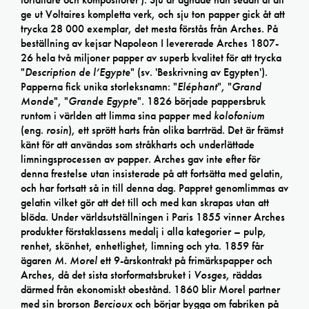
ge ut Voltaires kompletta verk, och sju ton papper gick åt att
trycka 28 000 exemplar, det mesta förstås från Arches. På
beställning av kejsar Napoleon I levererade Arches 1807-
26 hela två miljoner papper av superb kvalitet för att trycka
"
Description de l’Egypte
" (sv. 'Beskrivning av Egypten').
Papperna fick unika storleksnamn: "
Eléphant
", "
Grand
Monde
", "
Grande Egypte
". 1826 började pappersbruk
runtom i världen att limma sina papper med
kolofonium
(eng.
rosin
), ett sprött harts från olika barrträd. Det är främst
känt för att användas som stråkharts och underlättade
limningsprocessen av papper. Arches gav inte efter för
denna frestelse utan insisterade på att fortsätta med gelatin,
och har fortsatt så in till denna dag. Pappret genomlimmas av
gelatin vilket gör att det till och med kan skrapas utan att
blöda. Under världsutställningen i Paris 1855 vinner Arches
produkter förstaklassens medalj i alla kategorier – pulp,
renhet, skönhet, enhetlighet, limning och yta. 1859 får
ägaren
M. Morel
ett 9-årskontrakt på frimärkspapper och
Arches, då det sista storformatsbruket i
Vosges
, räddas
därmed från ekonomiskt obestånd. 1860 blir Morel partner
med sin brorson
Bercioux
och börjar bygga om fabriken på