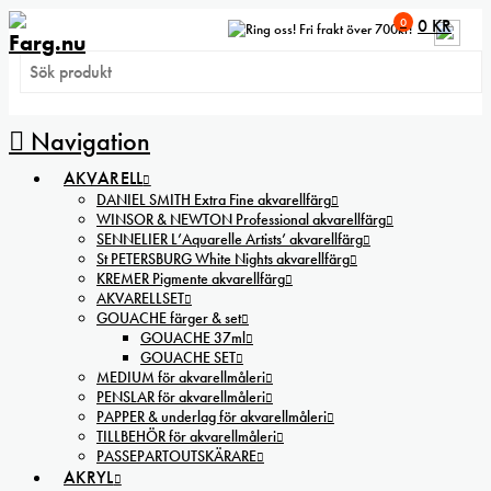
0
0
KR
Fri frakt över 700kr!
Navigation
AKVARELL
DANIEL SMITH Extra Fine akvarellfärg
WINSOR & NEWTON Professional akvarellfärg
SENNELIER L’Aquarelle Artists’ akvarellfärg
St PETERSBURG White Nights akvarellfärg
KREMER Pigmente akvarellfärg
AKVARELLSET
GOUACHE färger & set
GOUACHE 37ml
GOUACHE SET
MEDIUM för akvarellmåleri
PENSLAR för akvarellmåleri
PAPPER & underlag för akvarellmåleri
TILLBEHÖR för akvarellmåleri
PASSEPARTOUTSKÄRARE
AKRYL