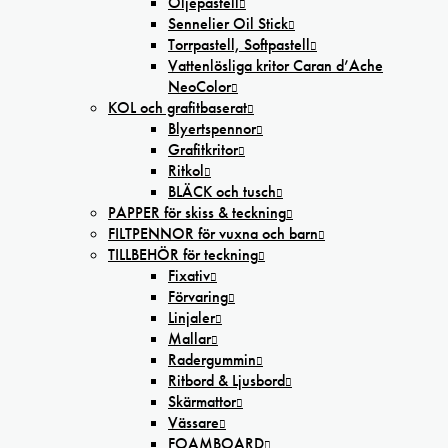
Oljepastell
Sennelier Oil Stick
Torrpastell, Softpastell
Vattenlösliga kritor Caran d’Ache
NeoColor
KOL och grafitbaserat
Blyertspennor
Grafitkritor
Ritkol
BLÄCK och tusch
PAPPER för skiss & teckning
FILTPENNOR för vuxna och barn
TILLBEHÖR för teckning
Fixativ
Förvaring
Linjaler
Mallar
Radergummin
Ritbord & Ljusbord
Skärmattor
Vässare
FOAMBOARD