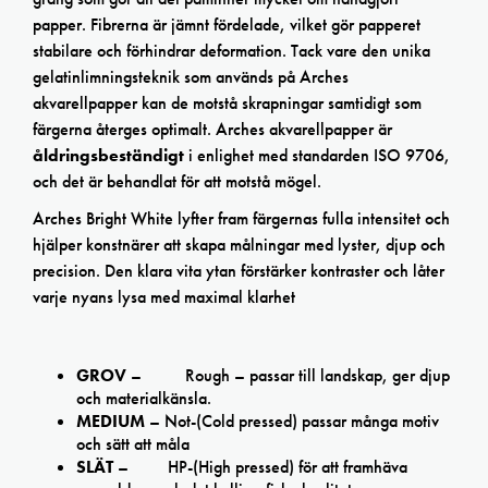
papper. Fibrerna är jämnt fördelade, vilket gör papperet
stabilare och förhindrar deformation. Tack vare den unika
gelatinlimningsteknik som används på Arches
akvarellpapper kan de motstå skrapningar samtidigt som
färgerna återges optimalt. Arches akvarellpapper är
åldringsbeständigt
i enlighet med standarden ISO 9706,
och det är behandlat för att motstå mögel.
Arches Bright White lyfter fram färgernas fulla intensitet och
hjälper konstnärer att skapa målningar med lyster, djup och
precision. Den klara vita ytan förstärker kontraster och låter
varje nyans lysa med maximal klarhet
GROV
– Rough – passar till landskap, ger djup
och materialkänsla.
MEDIUM
– Not-(Cold pressed) passar många motiv
och sätt att måla
SLÄT
– HP-(High pressed) för att framhäva