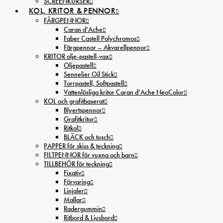
SCREENKURSER
KOL, KRITOR & PENNOR
FÄRGPENNOR
Caran d’Ache
Faber Castell Polychromos
Färgpennor – Akvarellpennor
KRITOR olje-pastell-vax
Oljepastell
Sennelier Oil Stick
Torrpastell, Softpastell
Vattenlösliga kritor Caran d’Ache NeoColor
KOL och grafitbaserat
Blyertspennor
Grafitkritor
Ritkol
BLÄCK och tusch
PAPPER för skiss & teckning
FILTPENNOR för vuxna och barn
TILLBEHÖR för teckning
Fixativ
Förvaring
Linjaler
Mallar
Radergummin
Ritbord & Ljusbord