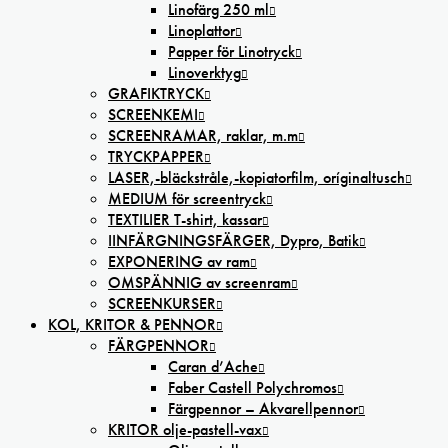
Linofärg 250 ml
Linoplattor
Papper för Linotryck
Linoverktyg
GRAFIKTRYCK
SCREENKEMI
SCREENRAMAR, raklar, m.m
TRYCKPAPPER
LASER,-bläckstråle,-kopiatorfilm, oríginaltusch
MEDIUM för screentryck
TEXTILIER T-shirt, kassar
IINFÄRGNINGSFÄRGER, Dypro, Batik
EXPONERING av ram
OMSPÄNNIG av screenram
SCREENKURSER
KOL, KRITOR & PENNOR
FÄRGPENNOR
Caran d’Ache
Faber Castell Polychromos
Färgpennor – Akvarellpennor
KRITOR olje-pastell-vax