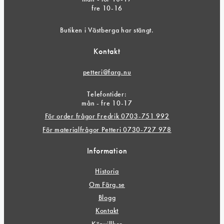
fre 10-16
Butiken i Västberga har stängt.
Kontakt
petteri@farg.nu
Telefontider:
mån - fre 10-17
För order frågor Fredrik 0703-751 992
För materialfrågor Petteri 0730-727 978
Information
Historia
Om Färg.se
Blogg
Kontakt
Köpvillkor