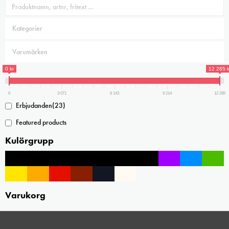
0 kr
12 285 k
0
3 071
6 143
9 214
12 285
Erbjudanden
(23)
Featured products
Kulörgrupp
Varukorg