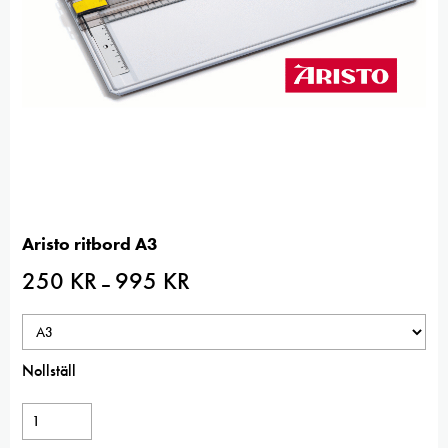
Aristo ritbord A3
250
KR
995
KR
Prisintervall:
–
250 kr
till
995 kr
Nollställ
Aristo
ritbord