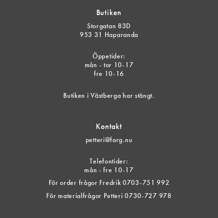
Butiken
Storgatan 83D
953 31 Haparanda
Öppetider:
mån - tor 10-17
fre 10-16
Butiken i Västberga har stängt.
Kontakt
petteri@farg.nu
Telefontider:
mån - fre 10-17
För order frågor Fredrik 0703-751 992
För materialfrågor Petteri 0730-727 978