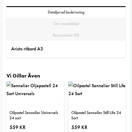
Detaljerad beskrivning
Om varumärket
Recensioner (0)
Aristo ritbord A3
Vi Gillar Även
Oilpastel Sennelier Universels
Oilpastel Sennelier Still Life 24
24 sort
Sort
559
KR
559
KR