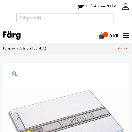
Fri frakt över 700kr!
N
0
0
KR
Farg.nu
>
Aristo ritbord A3