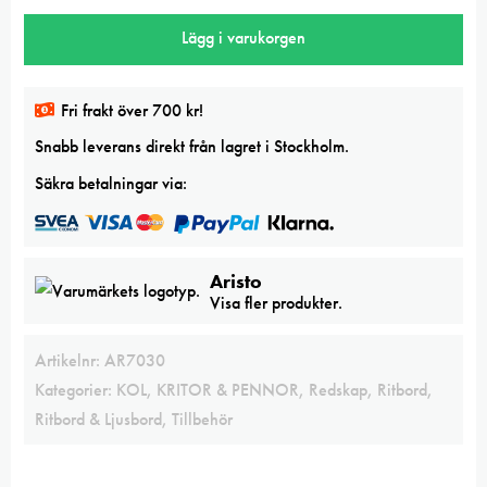
A3
Lägg i varukorgen
mängd
Fri frakt över 700 kr!
Snabb leverans direkt från lagret i Stockholm.
Säkra betalningar via:
Aristo
Visa fler produkter.
Artikelnr:
AR7030
Kategorier:
KOL, KRITOR & PENNOR
,
Redskap
,
Ritbord
,
Ritbord & Ljusbord
,
Tillbehör