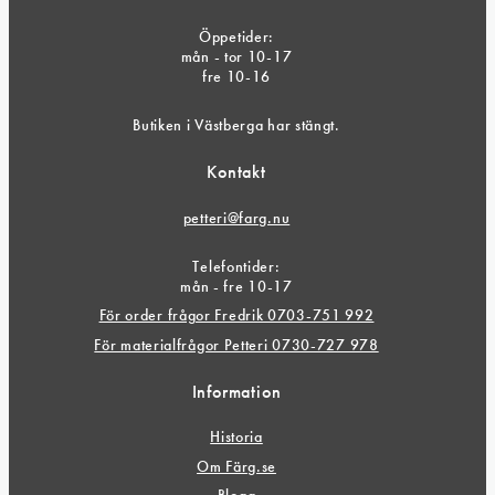
Öppetider:
mån - tor 10-17
fre 10-16
Butiken i Västberga har stängt.
Kontakt
petteri@farg.nu
Telefontider:
mån - fre 10-17
För order frågor Fredrik 0703-751 992
För materialfrågor Petteri 0730-727 978
Information
Historia
Om Färg.se