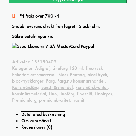
Fri frakt över 700 kr!
Snabb leverans direkt från lagret i Stockholm.
Säkra betalningar via:
Artikelnr:
185150409
Kategorier:
Adigraf
,
Linofärg 150 ml
,
Linotryck
Etiketter:
artistmaterial
,
Block Printing
,
blocktryck
,
blocktryckfärger
,
Färg
,
Färg.nu konstnärshandel
,
Konstnärsfärg
,
konstnärshandel
,
konstnärskvalitet
,
konstnärsmaterial
,
Lino
,
linofärg
,
linosnitt
,
Linotryck
,
Premiumfärg
,
premiumkvalitet
,
träsnitt
Detaljerad beskrivning
Om varumärket
Recensioner (0)