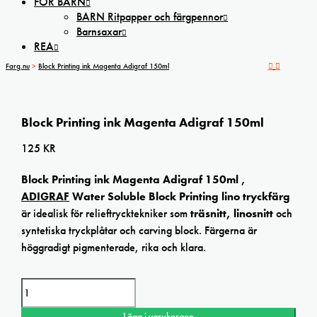
FÖR BARN
BARN Ritpapper och färgpennor
Barnsaxar
REA
Farg.nu
>
Block Printing ink Magenta Adigraf 150ml
Block Printing ink Magenta Adigraf 150ml
125
KR
Block Printing ink Magenta Adigraf 150ml ,
ADIGRAF
Water Soluble Block Printing lino tryckfärg
är idealisk för relieftrycktekniker som
träsnitt, linosnitt
och
syntetiska tryckplåtar och carving block. Färgerna är
höggradigt pigmenterade, rika och klara.
Block Printing ink Magenta Adigraf 150ml mängd
Lägg i varukorgen