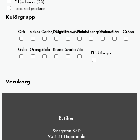
Erbjudanden
(23)
Featured products
Kulörgrupp
Grå
turkos
Cerise/Paprika
Delphinium/Menthe
Grey/Pink
Rosa
Transparent
Violetta
Blåa
Gröna
Gula
Orangea
Röda
Bruna
Svarta
Vita
Effektfärger
Varukorg
Butiken
Storgatan 83D
953 31 Haparanda