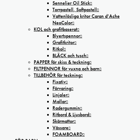
Sennelier Oil Stick
Torrpastell, Softpastell
Vattenlösliga kritor Caran d’Ache
NeoColor
KOL och grafitbaserat
Blyertspennor
Grafitkritor
Ritkol
BLÄCK och tusch
PAPPER för skiss & teckning
FILTPENNOR för vuxna och barn
TILLBEHÖR för teckning
Fixativ
Förvaring
Linjaler
Mallar
Radergummin
Ritbord & Ljusbord
Skärmattor
Vässare
FOAMBOARD