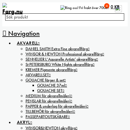
0
0
KR
Fri frakt över 700kr!
Navigation
AKVARELL
DANIEL SMITH Extra Fine akvarellfärg
WINSOR & NEWTON Professional akvarellfärg
SENNELIER L’Aquarelle Artists’ akvarellfärg
St PETERSBURG White Nights akvarellfärg
KREMER Pigmente akvarellfärg
AKVARELLSET
GOUACHE färger & set
GOUACHE 37ml
GOUACHE SET
MEDIUM för akvarellmåleri
PENSLAR för akvarellmåleri
PAPPER & underlag för akvarellmåleri
TILLBEHÖR för akvarellmåleri
PASSEPARTOUTSKÄRARE
AKRYL
WINSOR&NEWTON akrylfärg