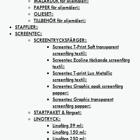
MÅLARDUK för oljemåleri
PAPPER för oljemåleri
OLJESET
TILLBEHÖR för oljemåleri
STAFFLIER
SCREENTEC
SCREENTRYCKSFÄRGER
Screentec T-Print Soft transparent
screenfärg textil
Screentec Ecoline täckande screenfärg
textil
Screentec T-print Lux Metallic
screenfärg textil
Screentec Graphic opak screenfärg
papper
Screentec Graphic transparent
screenfärg papper
STARTPAKET & färgset
LINOTRYCK
Linofärg 59 ml
Linofärg 150 ml
Linofärg 250 ml