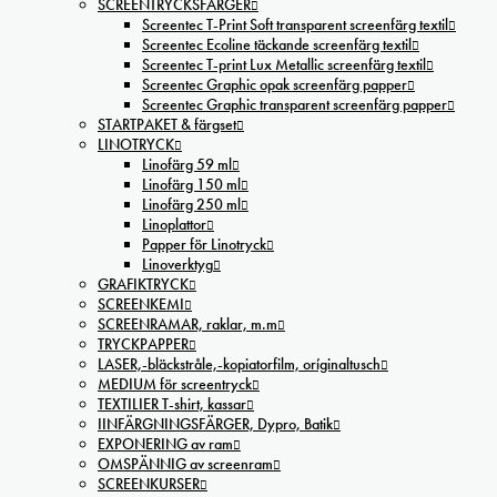
SCREENTRYCKSFÄRGER
Screentec T-Print Soft transparent screenfärg textil
Screentec Ecoline täckande screenfärg textil
Screentec T-print Lux Metallic screenfärg textil
Screentec Graphic opak screenfärg papper
Screentec Graphic transparent screenfärg papper
STARTPAKET & färgset
LINOTRYCK
Linofärg 59 ml
Linofärg 150 ml
Linofärg 250 ml
Linoplattor
Papper för Linotryck
Linoverktyg
GRAFIKTRYCK
SCREENKEMI
SCREENRAMAR, raklar, m.m
TRYCKPAPPER
LASER,-bläckstråle,-kopiatorfilm, oríginaltusch
MEDIUM för screentryck
TEXTILIER T-shirt, kassar
IINFÄRGNINGSFÄRGER, Dypro, Batik
EXPONERING av ram
OMSPÄNNIG av screenram
SCREENKURSER