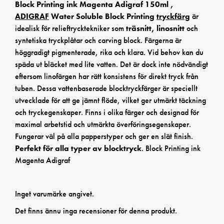
Block Printing ink Magenta Adigraf 150ml ,
ADIGRAF
Water Soluble Block Printing
tryckfärg
är
idealisk för relieftrycktekniker som
träsnitt, linosnitt
och
syntetiska tryckplåtar och carving block. Färgerna är
höggradigt pigmenterade, rika och klara. Vid behov kan du
späda ut bläcket med lite vatten. Det är dock inte nödvändigt
eftersom linofärgen har rätt konsistens för direkt tryck från
tuben. Dessa vattenbaserade blocktryckfärger är speciellt
utvecklade för att ge jämnt flöde, vilket ger utmärkt täckning
och tryckegenskaper. Finns i olika färger och designad för
maximal arbetstid och utmärkta överföringsegenskaper.
Fungerar väl på alla papperstyper och ger en slät finish.
Perfekt för alla typer av blocktryck
. Block Printing ink
Magenta Adigraf
Inget varumärke angivet.
Det finns ännu inga recensioner för denna produkt.