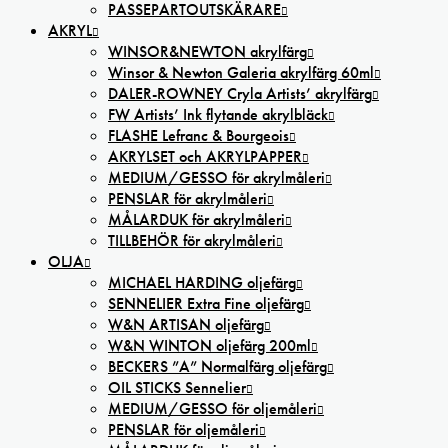
PASSEPARTOUTSKÄRARE
AKRYL
WINSOR&NEWTON akrylfärg
Winsor & Newton Galeria akrylfärg 60ml
DALER-ROWNEY Cryla Artists’ akrylfärg
FW Artists’ Ink flytande akrylbläck
FLASHE Lefranc & Bourgeois
AKRYLSET och AKRYLPAPPER
MEDIUM/GESSO för akrylmåleri
PENSLAR för akrylmåleri
MÅLARDUK för akrylmåleri
TILLBEHÖR för akrylmåleri
OLJA
MICHAEL HARDING oljefärg
SENNELIER Extra Fine oljefärg
W&N ARTISAN oljefärg
W&N WINTON oljefärg 200ml
BECKERS ”A” Normalfärg oljefärg
OIL STICKS Sennelier
MEDIUM/GESSO för oljemåleri
PENSLAR för oljemåleri