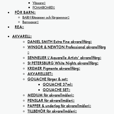
Vässare
FOAMBOARD
FÖR BARN
BARN Ritpapper och färgpennor
Barnsaxar
REA
AKVARELL
DANIEL SMITH Extra Fine akvarellfärg
WINSOR & NEWTON Professional akvarellfärg
SENNELIER L’Aquarelle Artists’ akvarellfärg
St PETERSBURG White Nights akvarellfärg
KREMER Pigmente akvarellfärg
AKVARELLSET
GOUACHE färger & set
GOUACHE 37ml
GOUACHE SET
MEDIUM för akvarellmåleri
PENSLAR för akvarellmåleri
PAPPER & underlag för akvarellmåleri
TILLBEHÖR för akvarellmåleri