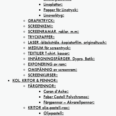
Linoplattor
Papper för Linotryck
Linoverktyg
GRAFIKTRYCK
SCREENKEMI
SCREENRAMAR, raklar, m.m
TRYCKPAPPER
LASER,-bläckstråle,-kopiatorfilm, oríginaltusch
MEDIUM för screentryck
TEXTILIER T-shirt, kassar
IINFÄRGNINGSFÄRGER, Dypro, Batik
EXPONERING av ram
OMSPÄNNIG av screenram
SCREENKURSER
KOL, KRITOR & PENNOR
FÄRGPENNOR
Caran d’Ache
Faber Castell Polychromos
Färgpennor – Akvarellpennor
KRITOR olje-pastell-vax
Oljepastell