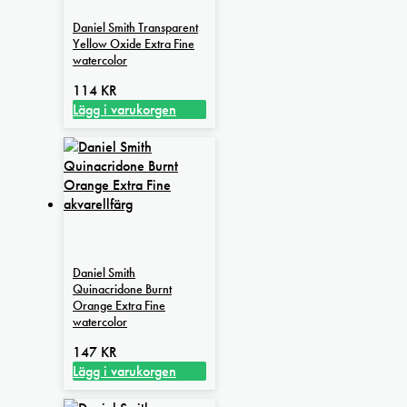
olika
Daniel Smith Transparent
alternativen
Yellow Oxide Extra Fine
kan
watercolor
väljas
114
KR
på
Lägg i varukorgen
produktsidan
Daniel Smith
Quinacridone Burnt
Orange Extra Fine
watercolor
147
KR
Lägg i varukorgen