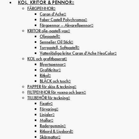
KOL, KRITOR & PENNOR
FÄRGPENNOR
Caran d’Ache
Faber Castell Polychromos
Färgpennor – Akvarellpennor
KRITOR olje-pastell-vax
Oljepastell
Sennelier Oil Stick
Torrpastell, Softpastell
Vattenlösliga kritor Caran d’Ache NeoColor
KOL och grafitbaserat
Blyertspennor
Grafitkritor
Ritkol
BLÄCK och tusch
PAPPER för skiss & teckning
FILTPENNOR för vuxna och barn
TILLBEHÖR för teckning
Fixativ
Förvaring
Linjaler
Mallar
Radergummin
Ritbord & Ljusbord
Skärmattor