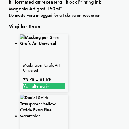
Bli först med att recensera ”Block Printing ink
Magenta Adigraf 150ml”
Du måste vara
inloggad
för att skriva en recension.
Vi gillar även
Masking pen Grafx Art
Universal
Prisintervall:
73
KR
–
81
KR
73 kr
Välj alternativ
Den
till
här
81 kr
produkten
har
flera
varianter.
De