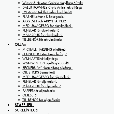
Winsor & Newton Galeria akrylfärg 60ml
DALER-ROWNEY Cryla Artists’ akrylfärg
FW Artists’ Ink flytande akrylbläck
FLASHE Lefranc & Bourgeois
AKRYLSET och AKRYLPAPPER
MEDIUM/GESSO för akrylmåleri
PENSLAR för akrylmåleri
MÅLARDUK för akrylmåleri
TILLBEHÖR för akrylmåleri
OLJA
MICHAEL HARDING oljefärg
SENNELIER Extra Fine oljefärg
W&N ARTISAN oljefärg
W&N WINTON oljefärg 200ml
BECKERS ”A” Normalfärg oljefärg
OIL STICKS Sennelier
MEDIUM/GESSO för oljemåleri
PENSLAR för oljemåleri
MÅLARDUK för oljemåleri
PAPPER för oljemåleri
OLJESET
TILLBEHÖR för oljemåleri
STAFFLIER
SCREENTEC