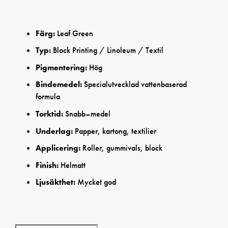
Färg:
Leaf Green
Typ:
Block Printing / Linoleum / Textil
Pigmentering:
Hög
Bindemedel:
Specialutvecklad vattenbaserad
formula
Torktid:
Snabb–medel
Underlag:
Papper, kartong, textilier
Applicering:
Roller, gummivals, block
Finish:
Helmatt
Ljusäkthet:
Mycket god
Block Printing Leaf Green ink Adigraf 59ml mängd