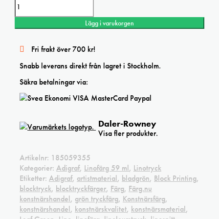
Lägg i varukorgen
Fri frakt över 700 kr!
Snabb leverans direkt från lagret i Stockholm.
Säkra betalningar via:
Daler-Rowney
Visa fler produkter.
Artikelnr:
185059355
Kategorier:
Adigraf
,
Linofärg 59 ml
,
Linotryck
Etiketter:
Adigraf
,
artistmaterial
,
bladgrön
,
Block Printing
,
blocktryck
,
blocktryckfärger
,
Färg
,
Färg.nu
konstnärshandel
,
grön tryckfärg
,
Konstnärsfärg
,
konstnärshandel
,
konstnärskvalitet
,
konstnärsmaterial
,