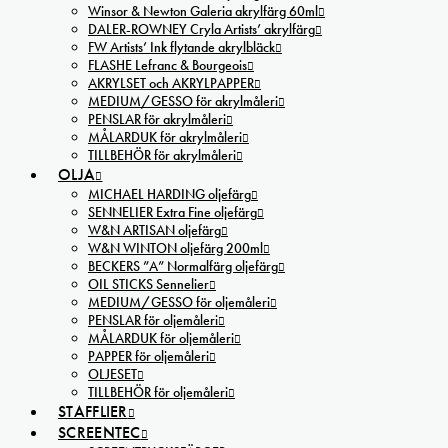
Winsor & Newton Galeria akrylfärg 60ml
DALER-ROWNEY Cryla Artists’ akrylfärg
FW Artists’ Ink flytande akrylbläck
FLASHE Lefranc & Bourgeois
AKRYLSET och AKRYLPAPPER
MEDIUM/GESSO för akrylmåleri
PENSLAR för akrylmåleri
MÅLARDUK för akrylmåleri
TILLBEHÖR för akrylmåleri
OLJA
MICHAEL HARDING oljefärg
SENNELIER Extra Fine oljefärg
W&N ARTISAN oljefärg
W&N WINTON oljefärg 200ml
BECKERS ”A” Normalfärg oljefärg
OIL STICKS Sennelier
MEDIUM/GESSO för oljemåleri
PENSLAR för oljemåleri
MÅLARDUK för oljemåleri
PAPPER för oljemåleri
OLJESET
TILLBEHÖR för oljemåleri
STAFFLIER
SCREENTEC