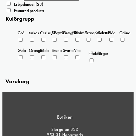
på
Erbjudanden
(23)
produktsidan
Featured products
Kulörgrupp
Grå
turkos
Cerise/Paprika
Delphinium/Menthe
Grey/Pink
Rosa
Transparent
Violetta
Blåa
Gröna
Gula
Orangea
Röda
Bruna
Svarta
Vita
Effektfärger
Varukorg
Butiken
Storgatan 83D
953 31 Haparanda