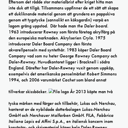
Eftersom det rådde stor materialbrist efter kriget hitta man
inte duk att tillgå. Tillsammans uppfinner de ett sätt att skapa
ett dukliknande material genom att grundera en pappskiva
genom ett tygstycke (sannolikt en köksgardin) varpå en
lagom gräng uppstod. Där hade man
the Daler board
.
1963 introducerar Rowney som första företag akrylfärg på
den europeiska marknaden. Akrylserien
Cryla.
1975
introducerar Daler Board Company den första
akvarellpenseln med syntethår. 1983 köper Daler Board
Company vad som nu heter
George Rowney Company
och
Daler-Rowney
. Huvudkontoret ligger i Bracknell i södra
England. Därefter har Daler-Rowney vuxit genom uppköp,
exempelvis det amerikanska penselmärket
Robert Simmons
1994, och 2006 varumärket
Cachet
som bland annat
tillverkar skissböcker.
År 2013 köpte man två
tyska märken med färger och tillbehör, Lukas och Nerchau,
hanterat av de nybildade dotterbolagen
Lukas-Nerchau
GmbH
och
Nerchauer Malfarben GmbH
. FILA,
Fabbrica
Italiana Lapis ed Affini S.p.A.
, en italiensk koncern inom
konstnärs- och skrivmaterial köper hela Daler-Rowney