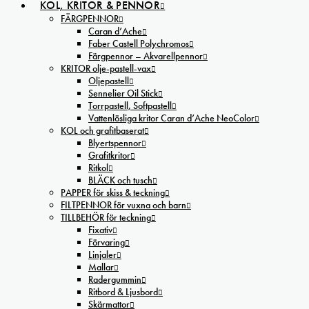
KOL, KRITOR & PENNOR
FÄRGPENNOR
Caran d’Ache
Faber Castell Polychromos
Färgpennor – Akvarellpennor
KRITOR olje-pastell-vax
Oljepastell
Sennelier Oil Stick
Torrpastell, Softpastell
Vattenlösliga kritor Caran d’Ache NeoColor
KOL och grafitbaserat
Blyertspennor
Grafitkritor
Ritkol
BLÄCK och tusch
PAPPER för skiss & teckning
FILTPENNOR för vuxna och barn
TILLBEHÖR för teckning
Fixativ
Förvaring
Linjaler
Mallar
Radergummin
Ritbord & Ljusbord
Skärmattor