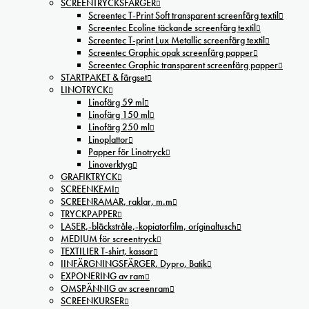
SCREENTRYCKSFÄRGER
Screentec T-Print Soft transparent screenfärg textil
Screentec Ecoline täckande screenfärg textil
Screentec T-print Lux Metallic screenfärg textil
Screentec Graphic opak screenfärg papper
Screentec Graphic transparent screenfärg papper
STARTPAKET & färgset
LINOTRYCK
Linofärg 59 ml
Linofärg 150 ml
Linofärg 250 ml
Linoplattor
Papper för Linotryck
Linoverktyg
GRAFIKTRYCK
SCREENKEMI
SCREENRAMAR, raklar, m.m
TRYCKPAPPER
LASER,-bläckstråle,-kopiatorfilm, oríginaltusch
MEDIUM för screentryck
TEXTILIER T-shirt, kassar
IINFÄRGNINGSFÄRGER, Dypro, Batik
EXPONERING av ram
OMSPÄNNIG av screenram
SCREENKURSER