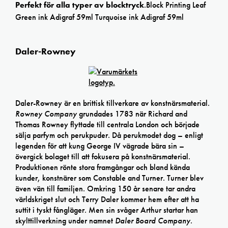
Perfekt för alla typer av blocktryck
.Block Printing Leaf
Green ink Adigraf 59ml Turquoise ink Adigraf 59ml
Daler-Rowney
Daler-Rowney är en brittisk tillverkare av konstnärsmaterial.
Rowney Company
grundades 1783 när Richard and
Thomas Rowney flyttade till centrala London och började
sälja parfym och perukpuder. Då perukmodet dog – enligt
legenden för att kung George IV vägrade bära sin –
övergick bolaget till att fokusera på konstnärsmaterial.
Produktionen rönte stora framgångar och bland kända
kunder, konstnärer som Constable and Turner. Turner blev
även vän till familjen. Omkring 150 år senare tar andra
världskriget slut och Terry Daler kommer hem efter att ha
suttit i tyskt fångläger. Men sin svåger Arthur startar han
skylttillverkning under namnet
Daler Board Company
.