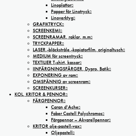
Linoplattor
Papper för Linotryck
Linoverktyg
GRAFIKTRYCK
SCREENKEMI
SCREENRAMAR, raklar, m.m
TRYCKPAPPER
LASER,-bläckstråle,-kopiatorfilm, oríginaltusch
MEDIUM för screentryck
TEXTILIER T-shirt, kassar
IINFÄRGNINGSFÄRGER, Dypro, Batik
EXPONERING av ram
OMSPÄNNIG av screenram
SCREENKURSER
KOL, KRITOR & PENNOR
FÄRGPENNOR
Caran d’Ache
Faber Castell Polychromos
Färgpennor – Akvarellpennor
KRITOR olje-pastell-vax
Oljepastell