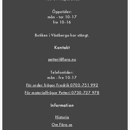
Öppetider:
mån - tor 10-17
fre 10-16
Butiken i Västberga har stängt.
Kontakt
petteri@farg.nu
Telefontider:
mån - fre 10-17
För order frågor Fredrik 0703-751 992
För materialfrågor Petteri 0730-727 978
Information
Historia
Om Färg.se