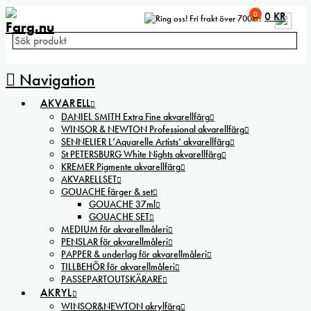
0
0
KR
Fri frakt över 700kr!
Navigation
AKVARELL
DANIEL SMITH Extra Fine akvarellfärg
WINSOR & NEWTON Professional akvarellfärg
SENNELIER L’Aquarelle Artists’ akvarellfärg
St PETERSBURG White Nights akvarellfärg
KREMER Pigmente akvarellfärg
AKVARELLSET
GOUACHE färger & set
GOUACHE 37ml
GOUACHE SET
MEDIUM för akvarellmåleri
PENSLAR för akvarellmåleri
PAPPER & underlag för akvarellmåleri
TILLBEHÖR för akvarellmåleri
PASSEPARTOUTSKÄRARE
AKRYL
WINSOR&NEWTON akrylfärg