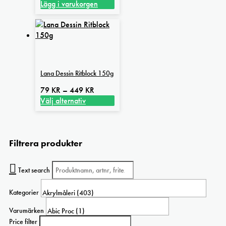
Lägg i varukorgen
Lana Dessin Ritblock 150g
Prisintervall:
79
KR
–
449
KR
79 kr
Välj alternativ
Den
till
här
449 kr
produkten
Filtrera produkter
har
flera
varianter.
Text search
De
olika
Kategorier
alternativen
kan
Varumärken
väljas
Price filter