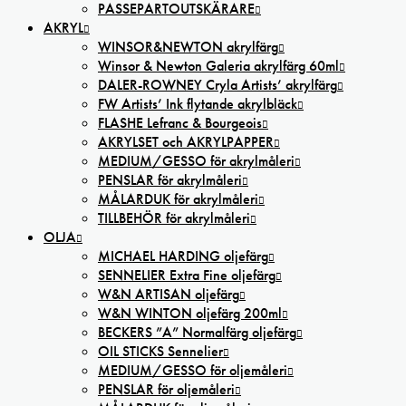
PASSEPARTOUTSKÄRARE
AKRYL
WINSOR&NEWTON akrylfärg
Winsor & Newton Galeria akrylfärg 60ml
DALER-ROWNEY Cryla Artists’ akrylfärg
FW Artists’ Ink flytande akrylbläck
FLASHE Lefranc & Bourgeois
AKRYLSET och AKRYLPAPPER
MEDIUM/GESSO för akrylmåleri
PENSLAR för akrylmåleri
MÅLARDUK för akrylmåleri
TILLBEHÖR för akrylmåleri
OLJA
MICHAEL HARDING oljefärg
SENNELIER Extra Fine oljefärg
W&N ARTISAN oljefärg
W&N WINTON oljefärg 200ml
BECKERS ”A” Normalfärg oljefärg
OIL STICKS Sennelier
MEDIUM/GESSO för oljemåleri
PENSLAR för oljemåleri