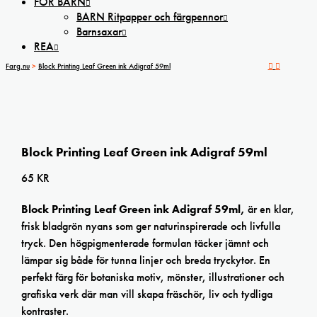
FÖR BARN
BARN Ritpapper och färgpennor
Barnsaxar
REA
Farg.nu
>
Block Printing Leaf Green ink Adigraf 59ml
Block Printing Leaf Green ink Adigraf 59ml
65
KR
Block Printing Leaf Green ink Adigraf 59ml,
är en klar,
frisk bladgrön nyans som ger naturinspirerade och livfulla
tryck. Den högpigmenterade formulan täcker jämnt och
lämpar sig både för tunna linjer och breda tryckytor. En
perfekt färg för botaniska motiv, mönster, illustrationer och
grafiska verk där man vill skapa fräschör, liv och tydliga
kontraster.