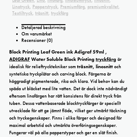
Leaf Green
,
Lino
,
linofärg
,
linoleumtryck
,
linosnitt
,
Linotryck
,
Papperstryck
,
Premiumfärg
,
premiumkvalitet
,
Textiltryck
,
träsnitt
,
tryckfärg
Detaljerad beskrivning
Om varumärket
Recensioner (0)
Block Printing Leaf Green ink Adigraf 59ml ,
ADIGRAF
Water Soluble Block Printing
tryckfärg
är
idealisk för relieftrycktekniker som
träsnitt, linosnitt
och
syntetiska tryckplåtar och carving block. Färgerna är
höggradigt pigmenterade, rika och klara. Vid behov kan du
späda ut bläcket med lite vatten. Det är dock inte nödvändigt
eftersom linofärgen har rätt konsistens för direkt tryck från
tuben. Dessa vattenbaserade blocktryckfärger är speciellt
utvecklade för att ge jämnt flöde, vilket ger utmärkt täckning
och tryckegenskaper. Finns i olika färger och designad för
maximal arbetstid och utmärkta överföringsegenskaper.
Fungerar väl på alla papperstyper och ger en slät finish.