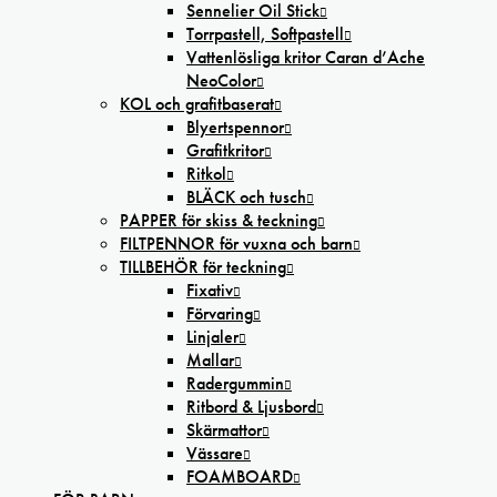
Sennelier Oil Stick
Torrpastell, Softpastell
Vattenlösliga kritor Caran d’Ache
NeoColor
KOL och grafitbaserat
Blyertspennor
Grafitkritor
Ritkol
BLÄCK och tusch
PAPPER för skiss & teckning
FILTPENNOR för vuxna och barn
TILLBEHÖR för teckning
Fixativ
Förvaring
Linjaler
Mallar
Radergummin
Ritbord & Ljusbord
Skärmattor
Vässare
FOAMBOARD