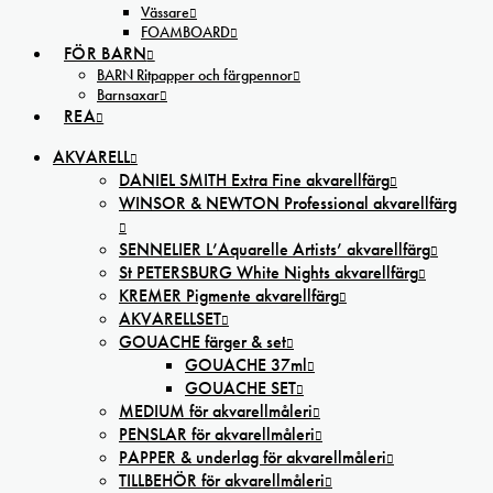
Vässare
FOAMBOARD
FÖR BARN
BARN Ritpapper och färgpennor
Barnsaxar
REA
AKVARELL
DANIEL SMITH Extra Fine akvarellfärg
WINSOR & NEWTON Professional akvarellfärg
SENNELIER L’Aquarelle Artists’ akvarellfärg
St PETERSBURG White Nights akvarellfärg
KREMER Pigmente akvarellfärg
AKVARELLSET
GOUACHE färger & set
GOUACHE 37ml
GOUACHE SET
MEDIUM för akvarellmåleri
PENSLAR för akvarellmåleri
PAPPER & underlag för akvarellmåleri
TILLBEHÖR för akvarellmåleri