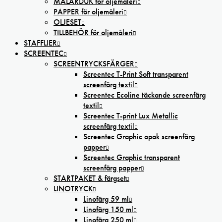
MÅLARDUK för oljemåleri
PAPPER för oljemåleri
OLJESET
TILLBEHÖR för oljemåleri
STAFFLIER
SCREENTEC
SCREENTRYCKSFÄRGER
Screentec T-Print Soft transparent
screenfärg textil
Screentec Ecoline täckande screenfärg
textil
Screentec T-print Lux Metallic
screenfärg textil
Screentec Graphic opak screenfärg
papper
Screentec Graphic transparent
screenfärg papper
STARTPAKET & färgset
LINOTRYCK
Linofärg 59 ml
Linofärg 150 ml
Linofärg 250 ml