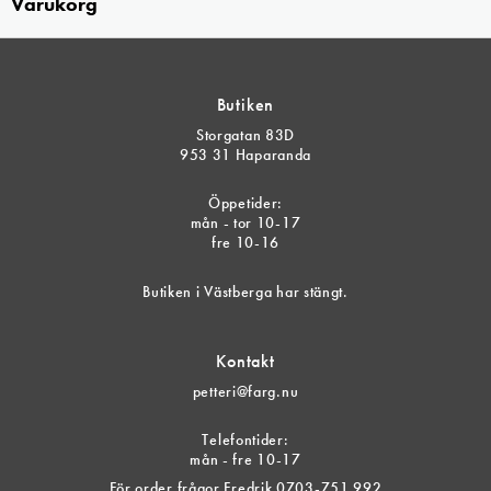
Varukorg
Butiken
Storgatan 83D
953 31 Haparanda
Öppetider:
mån - tor 10-17
fre 10-16
Butiken i Västberga har stängt.
Kontakt
petteri@farg.nu
Telefontider:
mån - fre 10-17
För order frågor Fredrik 0703-751 992