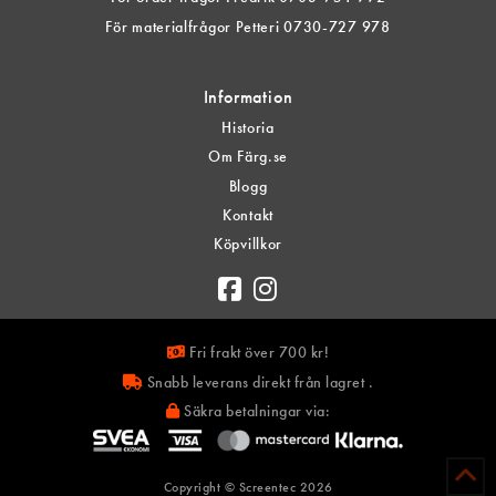
För materialfrågor Petteri 0730-727 978
Information
Historia
Om Färg.se
Blogg
Kontakt
Köpvillkor
Fri frakt över 700 kr!
Snabb leverans direkt från lagret .
Säkra betalningar via:
Copyright © Screentec
2026