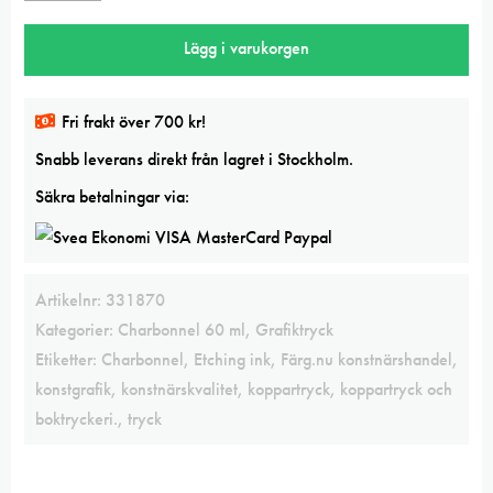
Red
Lägg i varukorgen
Etching
ink
mängd
Fri frakt över 700 kr!
Snabb leverans direkt från lagret i Stockholm.
Säkra betalningar via:
Artikelnr:
331870
Kategorier:
Charbonnel 60 ml
,
Grafiktryck
Etiketter:
Charbonnel
,
Etching ink
,
Färg.nu konstnärshandel
,
konstgrafik
,
konstnärskvalitet
,
koppartryck
,
koppartryck och
boktryckeri.
,
tryck