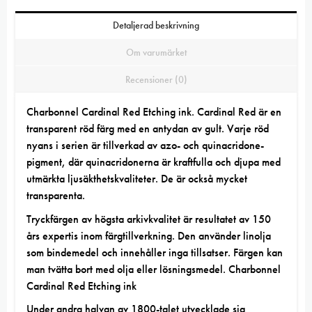
Detaljerad beskrivning
Om varumärket
Recensioner (0)
Charbonnel Cardinal Red Etching ink. Cardinal Red är en
transparent röd färg med en antydan av gult. Varje röd
nyans i serien är tillverkad av azo- och quinacridone-
pigment, där quinacridonerna är kraftfulla och djupa med
utmärkta ljusäkthetskvaliteter. De är också mycket
transparenta.
Tryckfärgen av högsta arkivkvalitet är resultatet av 150
års expertis inom färgtillverkning. Den använder linolja
som bindemedel och innehåller inga tillsatser. Färgen kan
man tvätta bort med olja eller lösningsmedel. Charbonnel
Cardinal Red Etching ink
Under andra halvan av 1800-talet utvecklade sig