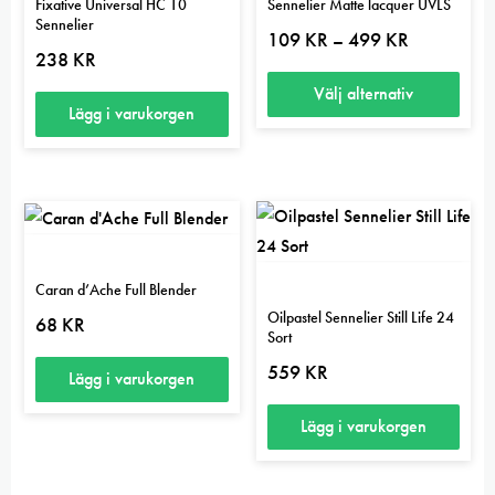
Fixative Universal HC 10
Sennelier Matte lacquer UVLS
Sennelier
Prisintervall:
109
KR
499
KR
–
109 kr
238
KR
till
499 kr
Välj alternativ
Lägg i varukorgen
Den
här
produkten
har
flera
5.00
varianter.
Caran d’Ache Full Blender
De
Oilpastel Sennelier Still Life 24
68
KR
Sort
olika
alternativen
559
KR
Lägg i varukorgen
kan
Lägg i varukorgen
väljas
på
produktsidan