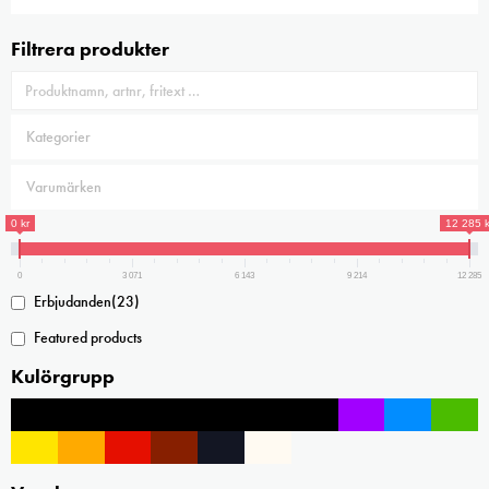
Filtrera produkter
0 kr
12 285 k
0
3 071
6 143
9 214
12 285
Erbjudanden
(23)
Featured products
Kulörgrupp