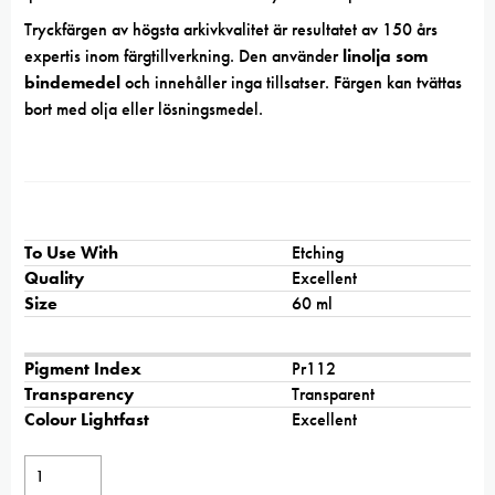
Tryckfärgen av högsta arkivkvalitet är resultatet av 150 års
expertis inom färgtillverkning. Den använder
linolja som
bindemedel
och innehåller inga tillsatser. Färgen kan tvättas
bort med olja eller lösningsmedel.
To Use With
Etching
Quality
Excellent
Size
60 ml
Pigment Index
Pr112
Transparency
Transparent
Colour Lightfast
Excellent
Charbonnel
Cardinal