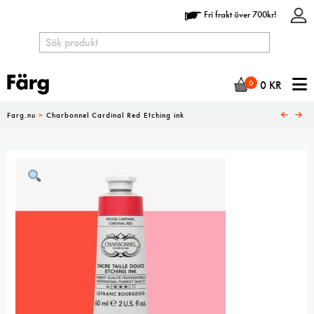
Fri frakt över 700kr!
N
0
0
KR
Farg.nu
>
Charbonnel Cardinal Red Etching ink