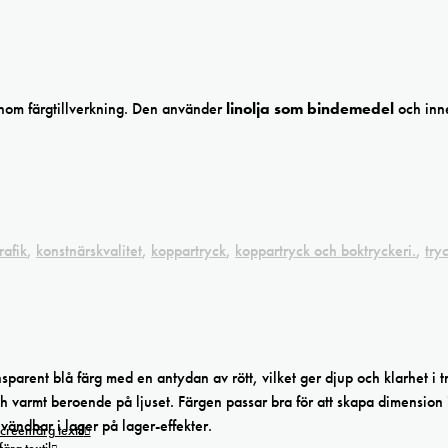
 inom färgtillverkning. Den använder
linolja som bindemedel
och inn
rafik
,
konstnärskvalitet
,
koppartryck
,
koppartryck och boktryckeri.
,
try
arent blå färg med en antydan av rött, vilket ger djup och klarhet i t
 och varmt beroende på ljuset. Färgen passar bra för att skapa dimension
nvändbar i lager på lager-effekter.
creenfärg textil