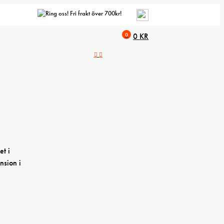
Fri frakt över 700kr!
0
0
KR
et i
nsion i