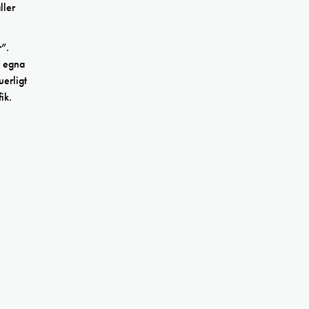
ller
r”.
e egna
uerligt
ik.