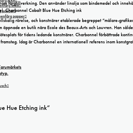
ärg textil
 inom färgtillverkning. Den använder linolja som bindemedel och innehå
nfärg textil
edel. Charbonnel Cobalt Blue Hue Etching ink
g papper
reenfärg papper
fullskalig rörelse, och konstnärer etablerade begreppet ”målare-grafike
m öppnade en butik nära Ecole des Beaux-Arts och Louvren. Han såld
mötesplats för tidens ledande konstnärer. Charbonnel förbättrade kontin
 framsteg. Idag är Charbonnel en internationell referens inom konstgraf
tusch
ue Hue Etching ink”