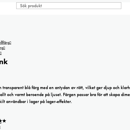
lfärg
rg
ink
 transparent blå färg med en antydan av rött, vilket ger djup och klarh
 kallt och varmt beroende på ljuset. Färgen passar bra för att skapa dime
ilt användbar i lager på lager-effekter.
★★★