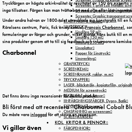
Screentec Ecoline täckande screenf
Tryckfärgen av högsta arkivkvalitet är resultatet av 150 års expertis
Screentec T-print Lux Metallic scree
inga tillsatser. Färgen kan man tvätta bort med olja eller lösningsm
Screentec Graphic opak screenfär
Screentec Graphic transparent sc
Under andra halvan av 1800-talet utvecklade sig
konstgrafik
till en 
STARTPAKET & färgset
LINOTRYCK
Rörelsens centrum, Paris, fick en ny kemist,
François Charbonnel
, so
Linofärg 59 ml
formuleringar av färger och grunder, vilket gjorde hans butik till en 
Linofärg 150 ml
sina produkter genom att ta till sig feedback och inkorporera kemiska
Linofärg 250 ml
Linoplattor
Charbonnel
Papper för Linotryck
Linoverktyg
GRAFIKTRYCK
SCREENKEMI
SCREENRAMAR, raklar, m.m
TRYCKPAPPER
LASER,-bläckstråle,-kopiatorfilm, oríginal
MEDIUM för screentryck
TEXTILIER T-shirt, kassar
Det finns ännu inga recensioner för denna produkt.
IINFÄRGNINGSFÄRGER, Dypro, Batik
Bli först med att recensera ”Charbonnel Cobalt Bl
EXPONERING av ram
OMSPÄNNIG av screenram
Du måste vara
inloggad
för att skriva en recension.
SCREENKURSER
KOL, KRITOR & PENNOR
Vi gillar även
FÄRGPENNOR