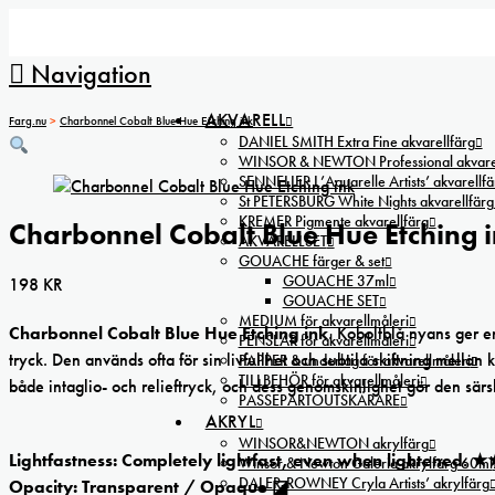
Navigation
AKVARELL
Farg.nu
>
Charbonnel Cobalt Blue Hue Etching ink
DANIEL SMITH Extra Fine akvarellfärg
WINSOR & NEWTON Professional akvarel
SENNELIER L’Aquarelle Artists’ akvarellfä
St PETERSBURG White Nights akvarellfärg
KREMER Pigmente akvarellfärg
Charbonnel Cobalt Blue Hue Etching 
AKVARELLSET
GOUACHE färger & set
GOUACHE 37ml
198
KR
GOUACHE SET
MEDIUM för akvarellmåleri
Charbonnel Cobalt Blue Hue Etching ink
. Koboltblå nyans ger en
PENSLAR för akvarellmåleri
tryck. Den används ofta för sin livfullhet och subtila skiftning mellan
PAPPER & underlag för akvarellmåleri
TILLBEHÖR för akvarellmåleri
både intaglio- och relieftryck, och dess genomskinlighet gör den särsk
PASSEPARTOUTSKÄRARE
AKRYL
WINSOR&NEWTON akrylfärg
Lightfastness: Completely lightfast, even when lightened. 
Winsor & Newton Galeria akrylfärg 60ml
DALER-ROWNEY Cryla Artists’ akrylfärg
Opacity: Transparent / Opaque ◪