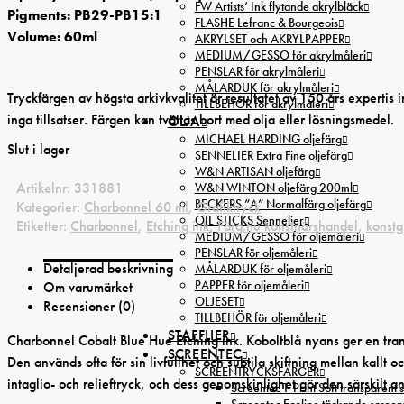
FW Artists’ Ink flytande akrylbläck
Pigments: PB29-PB15:1
FLASHE Lefranc & Bourgeois
Volume: 60ml
AKRYLSET och AKRYLPAPPER
MEDIUM/GESSO för akrylmåleri
PENSLAR för akrylmåleri
MÅLARDUK för akrylmåleri
Tryckfärgen av högsta arkivkvalitet är resultatet av 150 års expertis
TILLBEHÖR för akrylmåleri
inga tillsatser. Färgen kan tvättas bort med olja eller lösningsmedel.
OLJA
MICHAEL HARDING oljefärg
Slut i lager
SENNELIER Extra Fine oljefärg
W&N ARTISAN oljefärg
Artikelnr:
331881
W&N WINTON oljefärg 200ml
BECKERS ”A” Normalfärg oljefärg
Kategorier:
Charbonnel 60 ml
,
Grafiktryck
OIL STICKS Sennelier
Etiketter:
Charbonnel
,
Etching ink
,
Färg.nu konstnärshandel
,
konstg
MEDIUM/GESSO för oljemåleri
PENSLAR för oljemåleri
Detaljerad beskrivning
MÅLARDUK för oljemåleri
PAPPER för oljemåleri
Om varumärket
OLJESET
Recensioner (0)
TILLBEHÖR för oljemåleri
STAFFLIER
Charbonnel Cobalt Blue Hue Etching ink. Koboltblå nyans ger en transp
SCREENTEC
Den används ofta för sin livfullhet och subtila skiftning mellan kallt
SCREENTRYCKSFÄRGER
intaglio- och relieftryck, och dess genomskinlighet gör den särskilt a
Screentec T-Print Soft transparent s