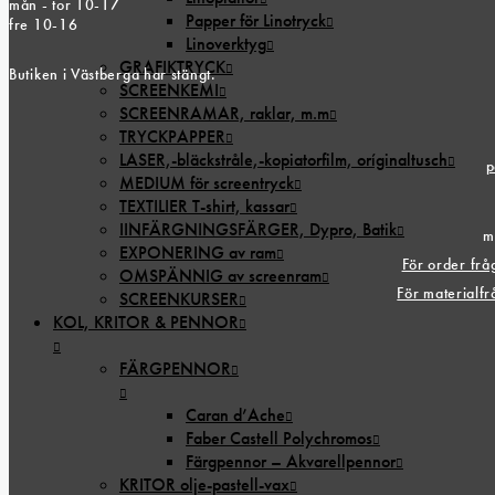
mån - tor 10-17
Papper för Linotryck
fre 10-16
Linoverktyg
GRAFIKTRYCK
Butiken i Västberga har stängt.
SCREENKEMI
SCREENRAMAR, raklar, m.m
TRYCKPAPPER
LASER,-bläckstråle,-kopiatorfilm, oríginaltusch
p
MEDIUM för screentryck
TEXTILIER T-shirt, kassar
IINFÄRGNINGSFÄRGER, Dypro, Batik
m
EXPONERING av ram
För order fr
OMSPÄNNIG av screenram
För materialf
SCREENKURSER
KOL, KRITOR & PENNOR
FÄRGPENNOR
Caran d’Ache
Faber Castell Polychromos
Färgpennor – Akvarellpennor
KRITOR olje-pastell-vax