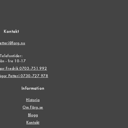
Kontakt
etteri@farg.nu
Telefontider:
ån - fre 10-17
ågor Fredrik 0703-751 992
rågor Petteri 0730-727 978
Information
Historia
Om Färg.se
Blogg
Kontakt