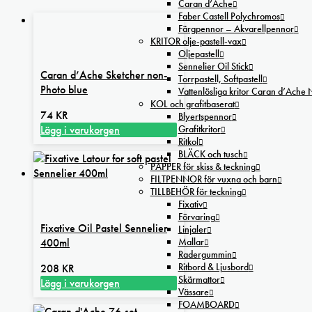
Caran d’Ache
Faber Castell Polychromos
Färgpennor – Akvarellpennor
KRITOR olje-pastell-vax
Oljepastell
Sennelier Oil Stick
Caran d’Ache Sketcher non-
Torrpastell, Softpastell
Photo blue
Vattenlösliga kritor Caran d’Ache
KOL och grafitbaserat
74
KR
Blyertspennor
Grafitkritor
Lägg i varukorgen
Ritkol
BLÄCK och tusch
PAPPER för skiss & teckning
FILTPENNOR för vuxna och barn
TILLBEHÖR för teckning
Fixativ
Förvaring
Fixative Oil Pastel Sennelier
Linjaler
Mallar
400ml
Radergummin
Ritbord & Ljusbord
208
KR
Skärmattor
Lägg i varukorgen
Vässare
FOAMBOARD