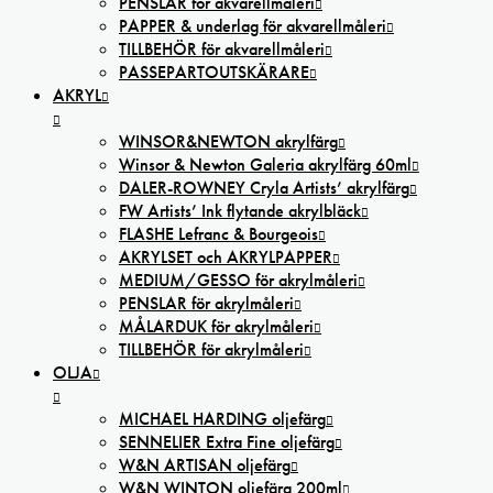
PENSLAR för akvarellmåleri
PAPPER & underlag för akvarellmåleri
TILLBEHÖR för akvarellmåleri
PASSEPARTOUTSKÄRARE
AKRYL
WINSOR&NEWTON akrylfärg
Winsor & Newton Galeria akrylfärg 60ml
DALER-ROWNEY Cryla Artists’ akrylfärg
FW Artists’ Ink flytande akrylbläck
FLASHE Lefranc & Bourgeois
AKRYLSET och AKRYLPAPPER
MEDIUM/GESSO för akrylmåleri
PENSLAR för akrylmåleri
MÅLARDUK för akrylmåleri
TILLBEHÖR för akrylmåleri
OLJA
MICHAEL HARDING oljefärg
SENNELIER Extra Fine oljefärg
W&N ARTISAN oljefärg
W&N WINTON oljefärg 200ml