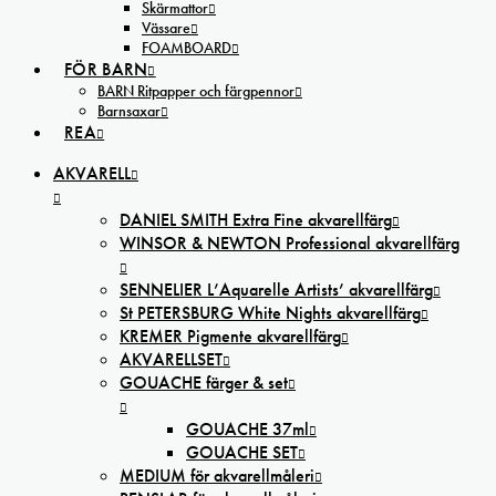
Skärmattor
Vässare
FOAMBOARD
FÖR BARN
BARN Ritpapper och färgpennor
Barnsaxar
REA
AKVARELL
DANIEL SMITH Extra Fine akvarellfärg
WINSOR & NEWTON Professional akvarellfärg
SENNELIER L’Aquarelle Artists’ akvarellfärg
St PETERSBURG White Nights akvarellfärg
KREMER Pigmente akvarellfärg
AKVARELLSET
GOUACHE färger & set
GOUACHE 37ml
GOUACHE SET
MEDIUM för akvarellmåleri