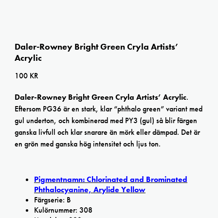
Daler-Rowney Bright Green Cryla Artists’
Acrylic
100
KR
Daler-Rowney Bright Green Cryla Artists’ Acrylic
.
Eftersom PG36 är en stark, klar “phthalo green” variant med
gul underton, och kombinerad med PY3 (gul) så blir färgen
ganska livfull och klar snarare än mörk eller dämpad. Det är
en grön med ganska hög intensitet och ljus ton.
Pigmentnamn: Chlorinated and Brominated
Phthalocyanine, Arylide Yellow
Färgserie: B
Kulörnummer: 308