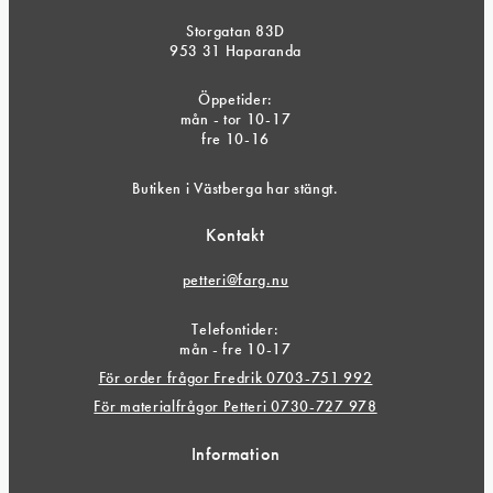
Storgatan 83D
953 31 Haparanda
Öppetider:
mån - tor 10-17
fre 10-16
Butiken i Västberga har stängt.
Kontakt
petteri@farg.nu
Telefontider:
mån - fre 10-17
För order frågor Fredrik 0703-751 992
För materialfrågor Petteri 0730-727 978
Information