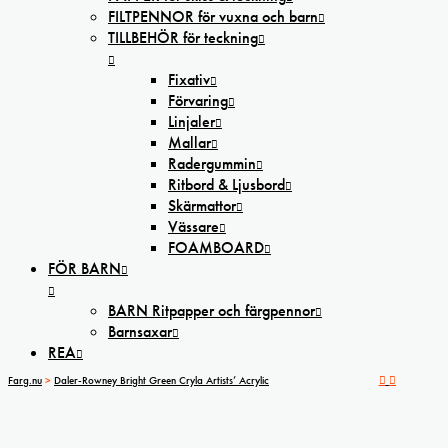
FILTPENNOR för vuxna och barn
TILLBEHÖR för teckning
Fixativ
Förvaring
Linjaler
Mallar
Radergummin
Ritbord & Ljusbord
Skärmattor
Vässare
FOAMBOARD
FÖR BARN
BARN Ritpapper och färgpennor
Barnsaxar
REA
Farg.nu
>
Daler-Rowney Bright Green Cryla Artists’ Acrylic