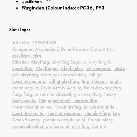
Ljusäkthet: ***
Färgindex (Colour Index): PG36, PY3
Slut i lager
Artikelnr:
125075308
Kategorier:
Akrylmåleri
,
Daler-Rowney Cryla Artists’
akrylfärg
,
Färg
Etiketter:
Akrylfärg
,
akrylfärg England
,
akrylfärg för
konstnärer
,
Akrylfärger
,
Akrylmåleri
,
artistmaterial
,
bästa
pris akrylfärg
,
bästa pris konstnärsfärg
,
billiga
konstnärsmaterial
,
billigt akrylfärg
,
Bright Green
,
bright
green acrylic
,
Cryla Artists' Acrylic
,
Daler-Rowney färg
,
Färg
,
Färg.nu konstnärshandel
,
grön akrylfärg
,
heavy
body acrylic
,
hög pigmenthalt
,
impasto färg
,
konstmaterial online
,
Konstnärsfärg
,
konstnärshandel
,
konstnärskvalitet
,
konstnärsmaterial
,
köp akrylfärg
,
köp
Daler-Rowney
,
premium acrylic paint
,
Premiumfärg
,
premiumkvalitet
,
professionell akrylfärg
,
Serie B