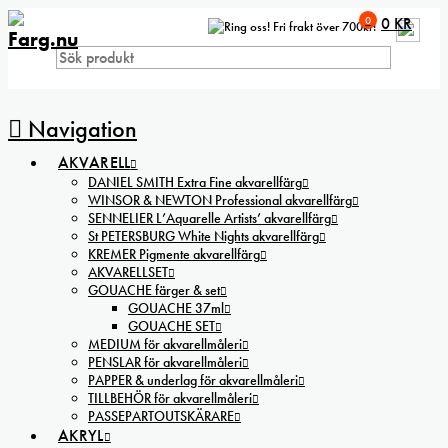
0
0
KR
Fri frakt över 700kr!
Navigation
AKVARELL
DANIEL SMITH Extra Fine akvarellfärg
WINSOR & NEWTON Professional akvarellfärg
SENNELIER L’Aquarelle Artists’ akvarellfärg
St PETERSBURG White Nights akvarellfärg
KREMER Pigmente akvarellfärg
AKVARELLSET
GOUACHE färger & set
GOUACHE 37ml
GOUACHE SET
MEDIUM för akvarellmåleri
PENSLAR för akvarellmåleri
PAPPER & underlag för akvarellmåleri
TILLBEHÖR för akvarellmåleri
PASSEPARTOUTSKÄRARE
AKRYL