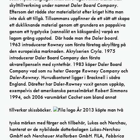
skylttillverkning under namnet
Daler Board Company
.
Eftersom det rådde stor materialbrist efter kriget hitta man
inte duk att tillgå. Tillsammans uppfinner de ett sätt att skapa
ett dukliknande material genom att grundera en pappskiva
genom ett tygstycke (sannolikt en köksgardin) varpå en
lagom gräng uppstod. Där hade man
the Daler board
.
1963 introducerar Rowney som första företag akrylfärg på
den europeiska marknaden. Akrylserien
Cryla.
1975
introducerar Daler Board Company den första
akvarellpenseln med syntethår. 1983 köper Daler Board
Company vad som nu heter
George Rowney Company
och
Daler-Rowney
. Huvudkontoret ligger i Bracknell i södra
England. Därefter har Daler-Rowney vuxit genom uppköp,
exempelvis det amerikanska penselmärket
Robert Simmons
1994, och 2006 varumärket
Cachet
som bland annat
tillverkar skissböcker.
År 2013 köpte man två
tyska märken med färger och tillbehör, Lukas och Nerchau,
hanterat av de nybildade dotterbolagen
Lukas-Nerchau
GmbH
och
Nerchauer Malfarben GmbH
. FILA,
Fabbrica