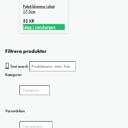
De
Palett blomma i plast
olika
17,5cm
alternativen
kan
52
KR
väljas
Lägg i varukorgen
på
produktsidan
Filtrera produkter
Text search
Kategorier
Varumärken