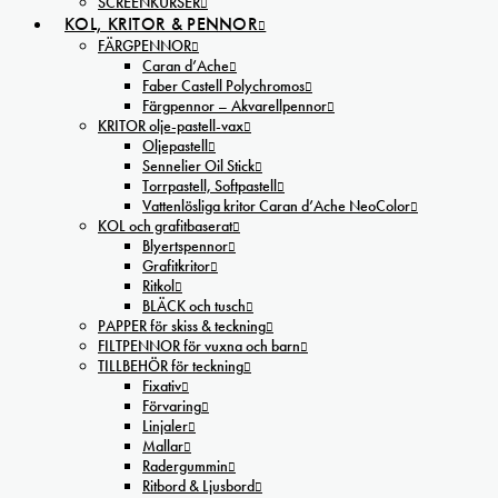
SCREENKURSER
KOL, KRITOR & PENNOR
FÄRGPENNOR
Caran d’Ache
Faber Castell Polychromos
Färgpennor – Akvarellpennor
KRITOR olje-pastell-vax
Oljepastell
Sennelier Oil Stick
Torrpastell, Softpastell
Vattenlösliga kritor Caran d’Ache NeoColor
KOL och grafitbaserat
Blyertspennor
Grafitkritor
Ritkol
BLÄCK och tusch
PAPPER för skiss & teckning
FILTPENNOR för vuxna och barn
TILLBEHÖR för teckning
Fixativ
Förvaring
Linjaler
Mallar
Radergummin
Ritbord & Ljusbord