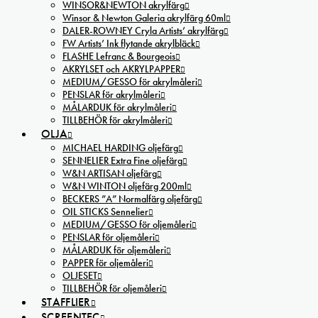
WINSOR&NEWTON akrylfärg
Winsor & Newton Galeria akrylfärg 60ml
DALER-ROWNEY Cryla Artists’ akrylfärg
FW Artists’ Ink flytande akrylbläck
FLASHE Lefranc & Bourgeois
AKRYLSET och AKRYLPAPPER
MEDIUM/GESSO för akrylmåleri
PENSLAR för akrylmåleri
MÅLARDUK för akrylmåleri
TILLBEHÖR för akrylmåleri
OLJA
MICHAEL HARDING oljefärg
SENNELIER Extra Fine oljefärg
W&N ARTISAN oljefärg
W&N WINTON oljefärg 200ml
BECKERS ”A” Normalfärg oljefärg
OIL STICKS Sennelier
MEDIUM/GESSO för oljemåleri
PENSLAR för oljemåleri
MÅLARDUK för oljemåleri
PAPPER för oljemåleri
OLJESET
TILLBEHÖR för oljemåleri
STAFFLIER
SCREENTEC