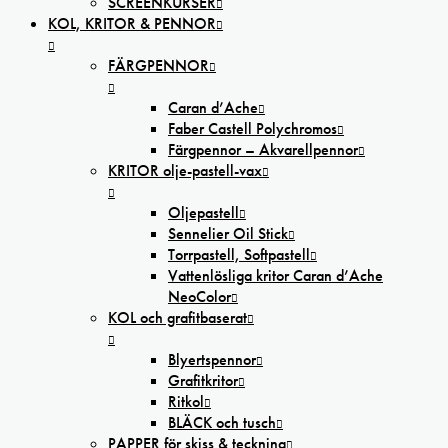
SCREENKURSER
KOL, KRITOR & PENNOR
FÄRGPENNOR
Caran d’Ache
Faber Castell Polychromos
Färgpennor – Akvarellpennor
KRITOR olje-pastell-vax
Oljepastell
Sennelier Oil Stick
Torrpastell, Softpastell
Vattenlösliga kritor Caran d’Ache
NeoColor
KOL och grafitbaserat
Blyertspennor
Grafitkritor
Ritkol
BLÄCK och tusch
PAPPER för skiss & teckning