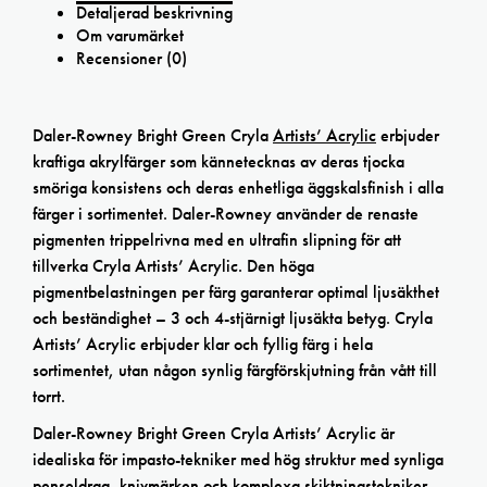
Detaljerad beskrivning
Om varumärket
Recensioner (0)
Daler-Rowney Bright Green Cryla
Artists’ Acrylic
erbjuder
kraftiga akrylfärger som kännetecknas av deras tjocka
smöriga konsistens och deras enhetliga äggskalsfinish i alla
färger i sortimentet. Daler-Rowney använder de renaste
pigmenten trippelrivna med en ultrafin slipning för att
tillverka Cryla Artists’ Acrylic. Den höga
pigmentbelastningen per färg garanterar optimal ljusäkthet
och beständighet – 3 och 4-stjärnigt ljusäkta betyg. Cryla
Artists’ Acrylic erbjuder klar och fyllig färg i hela
sortimentet, utan någon synlig färgförskjutning från vått till
torrt.
Daler-Rowney Bright Green Cryla Artists’ Acrylic är
idealiska för impasto-tekniker med hög struktur med synliga
penseldrag, knivmärken och komplexa skiktningstekniker.