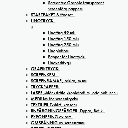
Screentec Graphic transparent
screenfärg papper
STARTPAKET & färgset
LINOTRYCK
Linofärg 59 ml
Linofärg 150 ml
Linofärg 250 ml
Linoplattor
Papper för Linotryck
Linoverktyg
GRAFIKTRYCK
SCREENKEMI
SCREENRAMAR, raklar, m.m
TRYCKPAPPER
LASER,-bläckstråle,-kopiatorfilm, oríginaltusch
MEDIUM för screentryck
TEXTILIER T-shirt, kassar
IINFÄRGNINGSFÄRGER, Dypro, Batik
EXPONERING av ram
OMSPÄNNIG av screenram