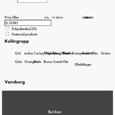
Price filter
0 kr
12 285 kr
3 071
6 143
9 214
12 285
0
Erbjudanden
(23)
Featured products
Kulörgrupp
Grå
turkos
Cerise/Paprika
Delphinium/Menthe
Grey/Pink
Rosa
Transparent
Violetta
Blåa
Gröna
Gula
Orangea
Röda
Bruna
Svarta
Vita
Effektfärger
Varukorg
Butiken