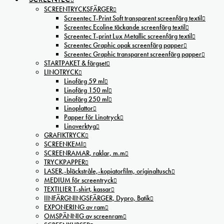
SCREENTRYCKSFÄRGER
Screentec T-Print Soft transparent screenfärg textil
Screentec Ecoline täckande screenfärg textil
Screentec T-print Lux Metallic screenfärg textil
Screentec Graphic opak screenfärg papper
Screentec Graphic transparent screenfärg papper
STARTPAKET & färgset
LINOTRYCK
Linofärg 59 ml
Linofärg 150 ml
Linofärg 250 ml
Linoplattor
Papper för Linotryck
Linoverktyg
GRAFIKTRYCK
SCREENKEMI
SCREENRAMAR, raklar, m.m
TRYCKPAPPER
LASER,-bläckstråle,-kopiatorfilm, oríginaltusch
MEDIUM för screentryck
TEXTILIER T-shirt, kassar
IINFÄRGNINGSFÄRGER, Dypro, Batik
EXPONERING av ram
OMSPÄNNIG av screenram