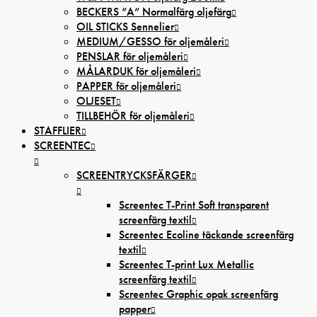
BECKERS ”A” Normalfärg oljefärg
OIL STICKS Sennelier
MEDIUM/GESSO för oljemåleri
PENSLAR för oljemåleri
MÅLARDUK för oljemåleri
PAPPER för oljemåleri
OLJESET
TILLBEHÖR för oljemåleri
STAFFLIER
SCREENTEC
SCREENTRYCKSFÄRGER
Screentec T-Print Soft transparent
screenfärg textil
Screentec Ecoline täckande screenfärg
textil
Screentec T-print Lux Metallic
screenfärg textil
Screentec Graphic opak screenfärg
papper