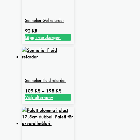
Sennelier Gel retarder
92
KR
Lägg i varukorgen
Sennelier Fluid retarder
Prisintervall:
109
KR
–
198
KR
109 kr
Välj alternativ
Den
till
här
198 kr
produkten
har
flera
varianter.