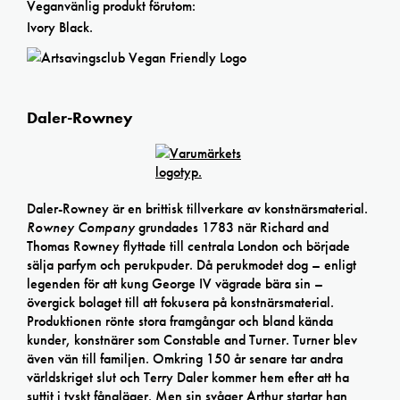
Veganvänlig produkt förutom:
Ivory Black.
Daler-Rowney
Daler-Rowney är en brittisk tillverkare av konstnärsmaterial.
Rowney Company
grundades 1783 när Richard and
Thomas Rowney flyttade till centrala London och började
sälja parfym och perukpuder. Då perukmodet dog – enligt
legenden för att kung George IV vägrade bära sin –
övergick bolaget till att fokusera på konstnärsmaterial.
Produktionen rönte stora framgångar och bland kända
kunder, konstnärer som Constable and Turner. Turner blev
även vän till familjen. Omkring 150 år senare tar andra
världskriget slut och Terry Daler kommer hem efter att ha
suttit i tyskt fångläger. Men sin svåger Arthur startar han