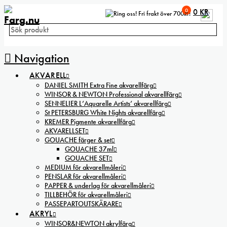
0
0
KR
Fri frakt över 700kr!
Navigation
AKVARELL
DANIEL SMITH Extra Fine akvarellfärg
WINSOR & NEWTON Professional akvarellfärg
SENNELIER L’Aquarelle Artists’ akvarellfärg
St PETERSBURG White Nights akvarellfärg
KREMER Pigmente akvarellfärg
AKVARELLSET
GOUACHE färger & set
GOUACHE 37ml
GOUACHE SET
MEDIUM för akvarellmåleri
PENSLAR för akvarellmåleri
PAPPER & underlag för akvarellmåleri
TILLBEHÖR för akvarellmåleri
PASSEPARTOUTSKÄRARE
AKRYL
WINSOR&NEWTON akrylfärg