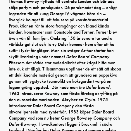
Thomas Rowney flyttade till centrala London och började
sälja parfym och perukpuder. Då perukmodet dog – enligt
legenden för att kung George IV vägrade bära sin –
övergick bolaget till att fokusera på konstnärsmaterial.
Produktionen rönte stora framgångar och bland kända
kunder, konstnärer som Constable and Turner. Turner blev
även vän till familjen. Omkring 150 år senare tar andra
världskriget slut och Terry Daler kommer hem efter att ha
suttit i tyskt fångläger. Men sin svåger Arthur startar han
skylttillverkning under namnet
Daler Board Company
.
Eftersom det rådde stor materialbrist efter kriget hitta man
inte duk att tillgå. Tillsammans uppfinner de ett sätt att skapa
ett dukliknande material genom att grundera en pappskiva
genom ett tygstycke (sannolikt en köksgardin) varpå en
lagom gräng uppstod. Där hade man
the Daler board
.
1963 introducerar Rowney som första företag akrylfärg på
den europeiska marknaden. Akrylserien
Cryla.
1975
introducerar Daler Board Company den första
akvarellpenseln med syntethår. 1983 köper Daler Board
Company vad som nu heter
George Rowney Company
och
Daler-Rowney
. Huvudkontoret ligger i Bracknell i södra
England. Därefter har Daler-Rowney vuxit genom uppköp,