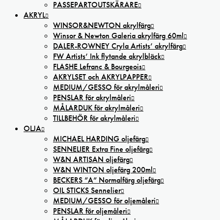
PASSEPARTOUTSKÄRARE
AKRYL
WINSOR&NEWTON akrylfärg
Winsor & Newton Galeria akrylfärg 60ml
DALER-ROWNEY Cryla Artists’ akrylfärg
FW Artists’ Ink flytande akrylbläck
FLASHE Lefranc & Bourgeois
AKRYLSET och AKRYLPAPPER
MEDIUM/GESSO för akrylmåleri
PENSLAR för akrylmåleri
MÅLARDUK för akrylmåleri
TILLBEHÖR för akrylmåleri
OLJA
MICHAEL HARDING oljefärg
SENNELIER Extra Fine oljefärg
W&N ARTISAN oljefärg
W&N WINTON oljefärg 200ml
BECKERS ”A” Normalfärg oljefärg
OIL STICKS Sennelier
MEDIUM/GESSO för oljemåleri
PENSLAR för oljemåleri