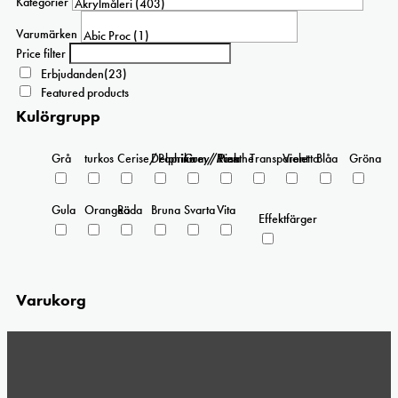
Kategorier
alternativen
kan
Varumärken
väljas
Price filter
på
Erbjudanden
(23)
produktsidan
Featured products
Kulörgrupp
Grå
turkos
Cerise/Paprika
Delphinium/Menthe
Grey/Pink
Rosa
Transparent
Violetta
Blåa
Gröna
Gula
Orangea
Röda
Bruna
Svarta
Vita
Effektfärger
Varukorg