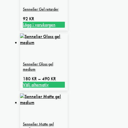
Sennelier Gel retarder
92
KR
Lägg i varukorgen
Sennelier Gloss gel
medium
Prisintervall:
180
KR
–
490
KR
180 kr
Välj alternativ
Den
till
här
490 kr
produkten
har
flera
varianter.
Sennelier Matte gel
De