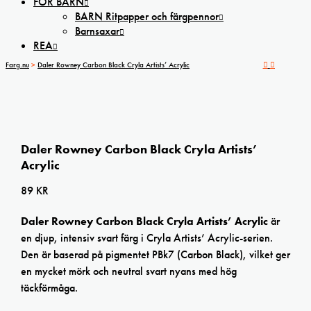
FÖR BARN
BARN Ritpapper och färgpennor
Barnsaxar
REA
Farg.nu
>
Daler Rowney Carbon Black Cryla Artists’ Acrylic
Daler Rowney Carbon Black Cryla Artists’
Acrylic
89
KR
Daler Rowney Carbon Black Cryla Artists’ Acrylic
är
en djup, intensiv svart färg i Cryla Artists’ Acrylic-serien.
Den är baserad på pigmentet PBk7 (Carbon Black), vilket ger
en mycket mörk och neutral svart nyans med hög
täckförmåga.