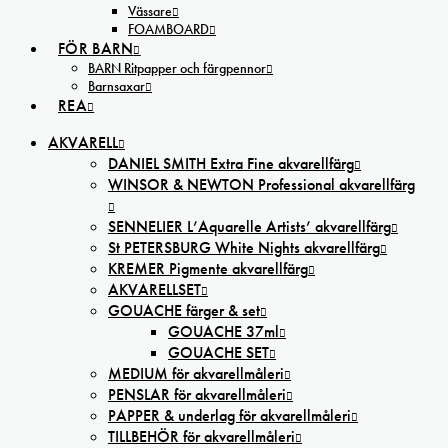
Vässare
FOAMBOARD
FÖR BARN
BARN Ritpapper och färgpennor
Barnsaxar
REA
AKVARELL
DANIEL SMITH Extra Fine akvarellfärg
WINSOR & NEWTON Professional akvarellfärg
SENNELIER L’Aquarelle Artists’ akvarellfärg
St PETERSBURG White Nights akvarellfärg
KREMER Pigmente akvarellfärg
AKVARELLSET
GOUACHE färger & set
GOUACHE 37ml
GOUACHE SET
MEDIUM för akvarellmåleri
PENSLAR för akvarellmåleri
PAPPER & underlag för akvarellmåleri
TILLBEHÖR för akvarellmåleri