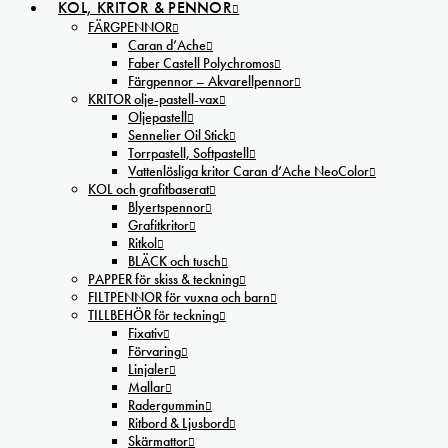
KOL, KRITOR & PENNOR
FÄRGPENNOR
Caran d’Ache
Faber Castell Polychromos
Färgpennor – Akvarellpennor
KRITOR olje-pastell-vax
Oljepastell
Sennelier Oil Stick
Torrpastell, Softpastell
Vattenlösliga kritor Caran d’Ache NeoColor
KOL och grafitbaserat
Blyertspennor
Grafitkritor
Ritkol
BLÄCK och tusch
PAPPER för skiss & teckning
FILTPENNOR för vuxna och barn
TILLBEHÖR för teckning
Fixativ
Förvaring
Linjaler
Mallar
Radergummin
Ritbord & Ljusbord
Skärmattor