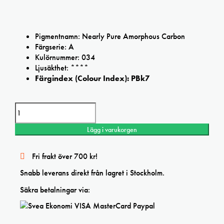
Pigmentnamn: Nearly Pure Amorphous Carbon
Färgserie: A
Kulörnummer: 034
Ljusäkthet: ****
Färgindex (Colour Index): PBk7
Daler Rowney Carbon Black Cryla Artists' Acrylic mängd
Lägg i varukorgen
Fri frakt över 700 kr!
Snabb leverans direkt från lagret i Stockholm.
Säkra betalningar via: