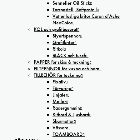
Sennelier Oil Stick
Torrpastell, Softpastell
Vattenlösliga kritor Caran d’Ache
NeoColor
KOL och grafitbaserat
Blyertspennor
Grafitkritor
Ritkol
BLÄCK och tusch
PAPPER för skiss & teckning
FILTPENNOR för vuxna och barn
TILLBEHÖR för teckning
Fixativ
Förvaring
Linjaler
Mallar
Radergummin
Ritbord & Ljusbord
Skärmattor
Vässare
FOAMBOARD