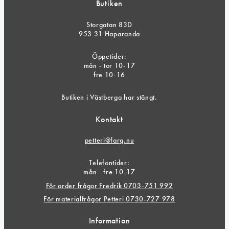
Butiken
Storgatan 83D
953 31 Haparanda
Öppetider:
mån - tor 10-17
fre 10-16
Butiken i Västberga har stängt.
Kontakt
petteri@farg.nu
Telefontider:
mån - fre 10-17
För order frågor Fredrik 0703-751 992
För materialfrågor Petteri 0730-727 978
Information