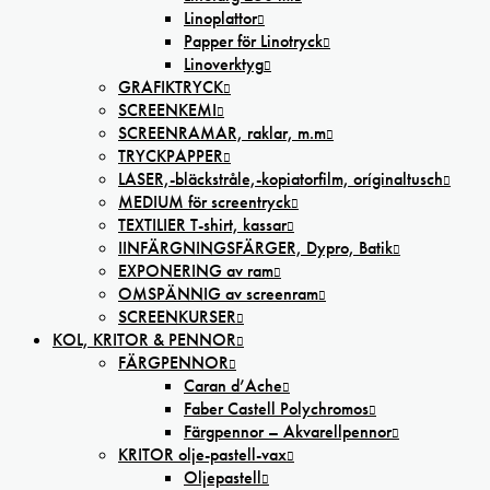
Linoplattor
Papper för Linotryck
Linoverktyg
GRAFIKTRYCK
SCREENKEMI
SCREENRAMAR, raklar, m.m
TRYCKPAPPER
LASER,-bläckstråle,-kopiatorfilm, oríginaltusch
MEDIUM för screentryck
TEXTILIER T-shirt, kassar
IINFÄRGNINGSFÄRGER, Dypro, Batik
EXPONERING av ram
OMSPÄNNIG av screenram
SCREENKURSER
KOL, KRITOR & PENNOR
FÄRGPENNOR
Caran d’Ache
Faber Castell Polychromos
Färgpennor – Akvarellpennor
KRITOR olje-pastell-vax
Oljepastell