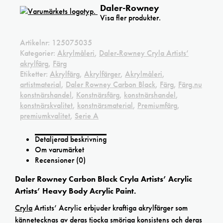
Daler-Rowney
Visa fler produkter.
Artikelnr:
125075035
Kategorier:
Akrylmåleri
,
Daler-Rowney Cryla Artists’
akrylfärg
,
Färg
Etiketter:
Akrylfärg
,
Akrylfärger
,
Akrylmåleri
,
artistmaterial
,
Daler Rowney Carbon Black
,
Färg
,
Färg.nu
konstnärshandel
,
Konstnärsfärg
,
konstnärshandel
,
konstnärskvalitet
,
konstnärsmaterial
,
Premiumfärg
,
premiumkvalitet
,
Serie A
Detaljerad beskrivning
Om varumärket
Recensioner (0)
Daler Rowney Carbon Black Cryla Artists’ Acrylic
Artists’ Heavy Body Acrylic Paint.
Cryla
Artists’ Acrylic erbjuder kraftiga akrylfärger som
kännetecknas av deras tjocka smöriga konsistens och deras