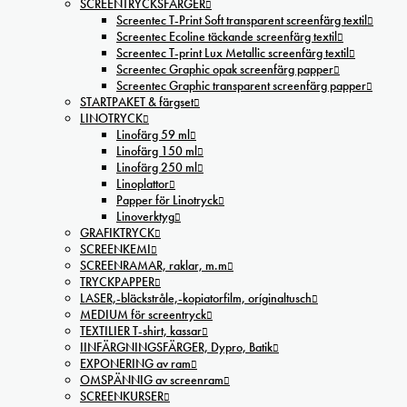
SCREENTRYCKSFÄRGER
Screentec T-Print Soft transparent screenfärg textil
Screentec Ecoline täckande screenfärg textil
Screentec T-print Lux Metallic screenfärg textil
Screentec Graphic opak screenfärg papper
Screentec Graphic transparent screenfärg papper
STARTPAKET & färgset
LINOTRYCK
Linofärg 59 ml
Linofärg 150 ml
Linofärg 250 ml
Linoplattor
Papper för Linotryck
Linoverktyg
GRAFIKTRYCK
SCREENKEMI
SCREENRAMAR, raklar, m.m
TRYCKPAPPER
LASER,-bläckstråle,-kopiatorfilm, oríginaltusch
MEDIUM för screentryck
TEXTILIER T-shirt, kassar
IINFÄRGNINGSFÄRGER, Dypro, Batik
EXPONERING av ram
OMSPÄNNIG av screenram
SCREENKURSER