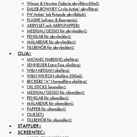
Winsor & Newton Galeria akrylfärg 60ml
DALER-ROWNEY Cryla Artists’ akrylfärg
FW Artists’ Ink flytande akrylbläck
FLASHE Lefranc & Bourgeois
AKRYLSET och AKRYLPAPPER
MEDIUM/GESSO för akrylmåleri
PENSLAR för akrylmåleri
MÅLARDUK för akrylmåleri
TILLBEHÖR för akrylmåleri
OLJA
MICHAEL HARDING oljefärg
SENNELIER Extra Fine oljefärg
W&N ARTISAN oljefärg
W&N WINTON oljefärg 200ml
BECKERS ”A” Normalfärg oljefärg
OIL STICKS Sennelier
MEDIUM/GESSO för oljemåleri
PENSLAR för oljemåleri
MÅLARDUK för oljemåleri
PAPPER för oljemåleri
OLJESET
TILLBEHÖR för oljemåleri
STAFFLIER
SCREENTEC