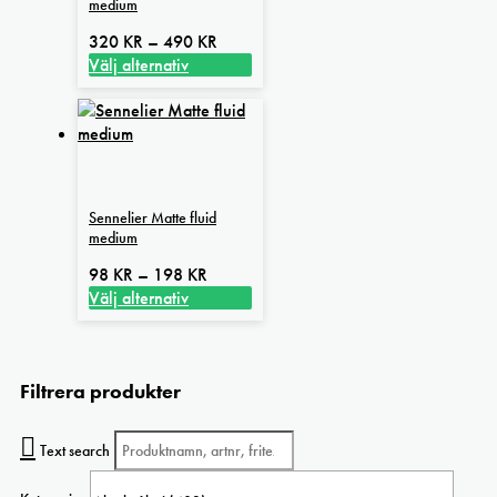
medium
olika
alternativen
Prisintervall:
320
KR
–
490
KR
kan
320 kr
Välj alternativ
väljas
Den
till
på
här
490 kr
produktsidan
produkten
har
flera
varianter.
Sennelier Matte fluid
De
medium
olika
alternativen
Prisintervall:
98
KR
–
198
KR
kan
98 kr
Välj alternativ
väljas
Den
till
på
här
198 kr
produktsidan
produkten
Filtrera produkter
har
flera
varianter.
Text search
De
olika