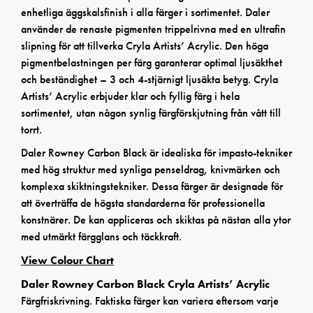
enhetliga äggskalsfinish i alla färger i sortimentet. Daler
använder de renaste pigmenten trippelrivna med en ultrafin
slipning för att tillverka Cryla Artists’ Acrylic. Den höga
pigmentbelastningen per färg garanterar optimal ljusäkthet
och beständighet – 3 och 4-stjärnigt ljusäkta betyg. Cryla
Artists’ Acrylic erbjuder klar och fyllig färg i hela
sortimentet, utan någon synlig färgförskjutning från vått till
torrt.
Daler Rowney Carbon Black är idealiska för impasto-tekniker
med hög struktur med synliga penseldrag, knivmärken och
komplexa skiktningstekniker. Dessa färger är designade för
att överträffa de högsta standarderna för professionella
konstnärer. De kan appliceras och skiktas på nästan alla ytor
med utmärkt färgglans och täckkraft.
View Colour Chart
Daler Rowney Carbon Black Cryla Artists’ Acrylic
Färgfriskrivning. Faktiska färger kan variera eftersom varje