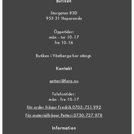
Butiken
Storgatan 83D
953 31 Haparanda
Öppetider:
mån - tor 10-17
fre 10-16
Butiken i Västberga har stängt.
Kontakt
petteri@farg.nu
Telefontider:
mån - fre 10-17
För order frågor Fredrik 0703-751 992
För materialfrågor Petteri 0730-727 978
Information