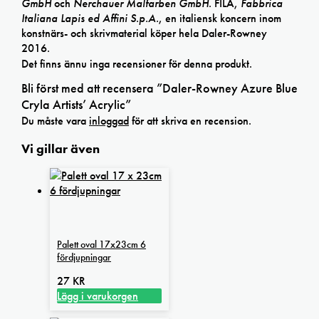
GmbH
och
Nerchauer Malfarben GmbH
. FILA,
Fabbrica
Italiana Lapis ed Affini S.p.A.
, en italiensk koncern inom
konstnärs- och skrivmaterial köper hela Daler-Rowney
2016.
Det finns ännu inga recensioner för denna produkt.
Bli först med att recensera ”Daler-Rowney Azure Blue
Cryla Artists’ Acrylic”
Du måste vara
inloggad
för att skriva en recension.
Vi gillar även
Palett oval 17x23cm 6
fördjupningar
27
KR
Lägg i varukorgen