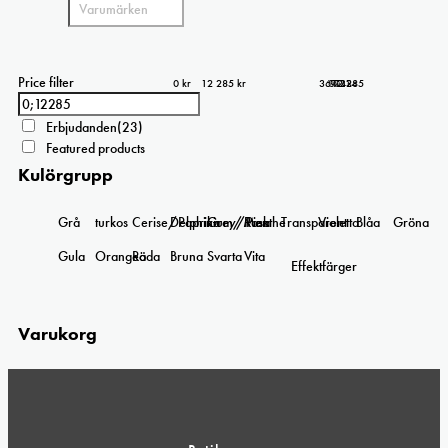
Price filter
0 kr
12 285 kr
3 071
6 143
9 214
12 285
0
Erbjudanden
(23)
Featured products
Kulörgrupp
Grå
turkos
Cerise/Paprika
Delphinium/Menthe
Grey/Pink
Rosa
Transparent
Violetta
Blåa
Gröna
Gula
Orangea
Röda
Bruna
Svarta
Vita
Effektfärger
Varukorg