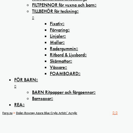
FILTPENNOR för vuxna och barn
TILLBEHÖR för teckning
Fixativ
Förvaring
Linjaler
Mallar
Radergummin
Ritbord & Ljusbord
Skärmattor
Vässare
FOAMBOARD
FÖR BARN
BARN Ritpapper och färgpennor
Barnsaxar
REA
Farg.nu
>
Daler-Rowney Azure Blue Cryla Artists’ Acrylic