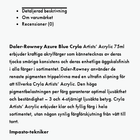
Detaljerad beskrivning
Om varumärket
Recensioner (0)
Daler-Rowney Azure Blue Cryla
Artists’ Acrylic 75ml
erbjuder kraftiga akrylfärger som kännetecknas av deras
tjocka smöriga konsistens och deras enhetliga äggskalsfinish
i alla färger i sortimentet. Daler-Rowney använder de
renaste pigmenten trippelrivna med en ultrafin slipning för
att tillverka Cryla Artists’ Acrylic. Den höga
pigmentbelastningen per färg garanterar optimal ljusäkthet
och beständighet – 3 och 4-stjärnigt ljusäkta betyg. Cryla
Artists’ Acrylic erbjuder klar och fyllig färg i hela
sortimentet, utan någon synlig färgförskjutning från vått till
torrt.
Impasto-tekniker