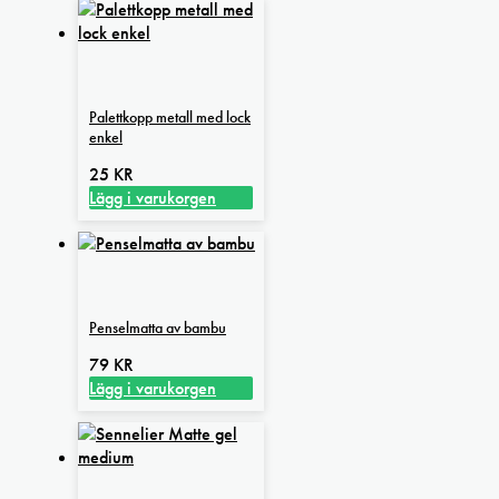
Palettkopp metall med lock
enkel
25
KR
Lägg i varukorgen
Penselmatta av bambu
79
KR
Lägg i varukorgen