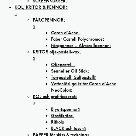
SCREENKURSER
KOL, KRITOR & PENNOR
FÄRGPENNOR
Caran d’Ache
Faber Castell Polychromos
Färgpennor – Akvarellpennor
KRITOR olje-pastell-vax
Oljepastell
Sennelier Oil Stick
Torrpastell, Softpastell
Vattenlösliga kritor Caran d’Ache
NeoColor
KOL och grafitbaserat
Blyertspennor
Grafitkritor
Ritkol
BLÄCK och tusch
PAPPER för skiss & teckning