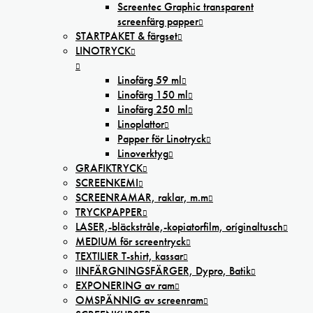
Screentec Graphic transparent
screenfärg papper
STARTPAKET & färgset
LINOTRYCK
Linofärg 59 ml
Linofärg 150 ml
Linofärg 250 ml
Linoplattor
Papper för Linotryck
Linoverktyg
GRAFIKTRYCK
SCREENKEMI
SCREENRAMAR, raklar, m.m
TRYCKPAPPER
LASER,-bläckstråle,-kopiatorfilm, oríginaltusch
MEDIUM för screentryck
TEXTILIER T-shirt, kassar
IINFÄRGNINGSFÄRGER, Dypro, Batik
EXPONERING av ram
OMSPÄNNIG av screenram