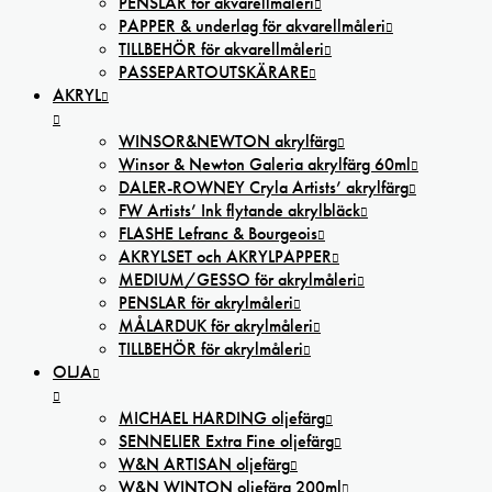
PENSLAR för akvarellmåleri
PAPPER & underlag för akvarellmåleri
TILLBEHÖR för akvarellmåleri
PASSEPARTOUTSKÄRARE
AKRYL
WINSOR&NEWTON akrylfärg
Winsor & Newton Galeria akrylfärg 60ml
DALER-ROWNEY Cryla Artists’ akrylfärg
FW Artists’ Ink flytande akrylbläck
FLASHE Lefranc & Bourgeois
AKRYLSET och AKRYLPAPPER
MEDIUM/GESSO för akrylmåleri
PENSLAR för akrylmåleri
MÅLARDUK för akrylmåleri
TILLBEHÖR för akrylmåleri
OLJA
MICHAEL HARDING oljefärg
SENNELIER Extra Fine oljefärg
W&N ARTISAN oljefärg
W&N WINTON oljefärg 200ml