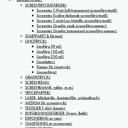
SCREENTRYCKSFÄRGER
Screentec T-Print Soft transparent screenfärg textil
Screentec Ecoline täckande screenfärg textil
Screentec T-print Lux Metallic screenfärg textil
Screentec Graphic opak screenfärg papper
Screentec Graphic transparent screenfärg papper
STARTPAKET & färgset
LINOTRYCK
Linofärg 59 ml
Linofärg 150 ml
Linofärg 250 ml
Linoplattor
Papper för Linotryck
Linoverktyg
GRAFIKTRYCK
SCREENKEMI
SCREENRAMAR, raklar, m.m
TRYCKPAPPER
LASER,-bläckstråle,-kopiatorfilm, oríginaltusch
MEDIUM för screentryck
TEXTILIER T-shirt, kassar
IINFÄRGNINGSFÄRGER, Dypro, Batik
EXPONERING av ram
OMSPÄNNIG av screenram