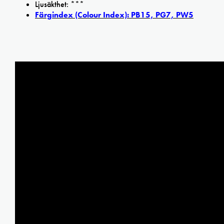
Ljusäkthet: ***
Färgindex (Colour Index): PB15, PG7, PW5