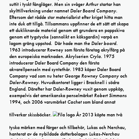
suttit i tyskt fångläger. Men sin svåger Arthur startar han
skylttillverkning under namnet
Daler Board Company
.
Eftersom det rådde stor materialbrist efter kriget hitta man
inte duk att tillgå. Tillsammans uppfinner de ett sätt att skapa
ett dukliknande material genom att grundera en pappskiva
genom ett tygstycke (sannolikt en köksgardin) varpå en
lagom gräng uppstod. Där hade man
the Daler board
.
1963 introducerar Rowney som första företag akrylfärg på
den europeiska marknaden. Akrylserien
Cryla.
1975
introducerar Daler Board Company den första
akvarellpenseln med syntethår. 1983 köper Daler Board
Company vad som nu heter
George Rowney Company
och
Daler-Rowney
. Huvudkontoret ligger i Bracknell i södra
England. Därefter har Daler-Rowney vuxit genom uppköp,
exempelvis det amerikanska penselmärket
Robert Simmons
1994, och 2006 varumärket
Cachet
som bland annat
tillverkar skissböcker.
År 2013 köpte man två
tyska märken med färger och tillbehör, Lukas och Nerchau,
hanterat av de nybildade dotterbolagen
Lukas-Nerchau