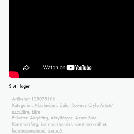
Slut i lager
Artikelnr:
125075106
Kategorier:
Akrylmåleri
,
Daler-Rowney Cryla Artists’
akrylfärg
,
Färg
Etiketter:
Akrylfärg
,
Akrylfärger
,
Azure Blue
,
Konstnärsfärg
,
konstnärshandel
,
konstnärskvalitet
,
konstnärsmaterial
,
Serie A