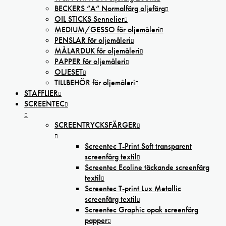
BECKERS ”A” Normalfärg oljefärg
OIL STICKS Sennelier
MEDIUM/GESSO för oljemåleri
PENSLAR för oljemåleri
MÅLARDUK för oljemåleri
PAPPER för oljemåleri
OLJESET
TILLBEHÖR för oljemåleri
STAFFLIER
SCREENTEC
SCREENTRYCKSFÄRGER
Screentec T-Print Soft transparent
screenfärg textil
Screentec Ecoline täckande screenfärg
textil
Screentec T-print Lux Metallic
screenfärg textil
Screentec Graphic opak screenfärg
papper