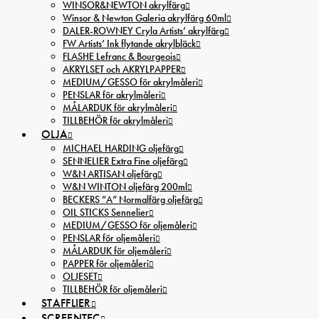
WINSOR&NEWTON akrylfärg
Winsor & Newton Galeria akrylfärg 60ml
DALER-ROWNEY Cryla Artists’ akrylfärg
FW Artists’ Ink flytande akrylbläck
FLASHE Lefranc & Bourgeois
AKRYLSET och AKRYLPAPPER
MEDIUM/GESSO för akrylmåleri
PENSLAR för akrylmåleri
MÅLARDUK för akrylmåleri
TILLBEHÖR för akrylmåleri
OLJA
MICHAEL HARDING oljefärg
SENNELIER Extra Fine oljefärg
W&N ARTISAN oljefärg
W&N WINTON oljefärg 200ml
BECKERS ”A” Normalfärg oljefärg
OIL STICKS Sennelier
MEDIUM/GESSO för oljemåleri
PENSLAR för oljemåleri
MÅLARDUK för oljemåleri
PAPPER för oljemåleri
OLJESET
TILLBEHÖR för oljemåleri
STAFFLIER
SCREENTEC