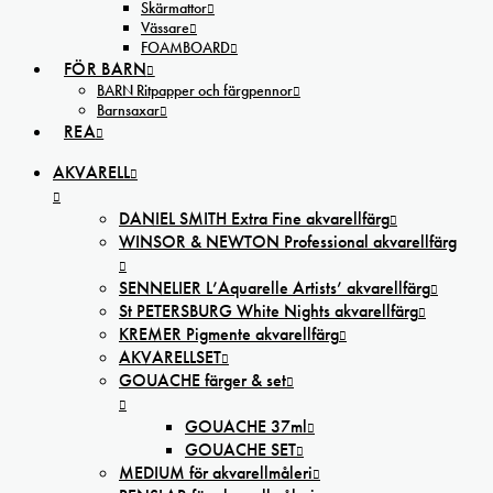
Skärmattor
Vässare
FOAMBOARD
FÖR BARN
BARN Ritpapper och färgpennor
Barnsaxar
REA
AKVARELL
DANIEL SMITH Extra Fine akvarellfärg
WINSOR & NEWTON Professional akvarellfärg
SENNELIER L’Aquarelle Artists’ akvarellfärg
St PETERSBURG White Nights akvarellfärg
KREMER Pigmente akvarellfärg
AKVARELLSET
GOUACHE färger & set
GOUACHE 37ml
GOUACHE SET
MEDIUM för akvarellmåleri