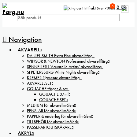
0
0
KR
Fri frakt över 700kr!
Navigation
AKVARELL
DANIEL SMITH Extra Fine akvarellfärg
WINSOR & NEWTON Professional akvarellfärg
SENNELIER L’Aquarelle Artists’ akvarellfärg
St PETERSBURG White Nights akvarellfärg
KREMER Pigmente akvarellfärg
AKVARELLSET
GOUACHE färger & set
GOUACHE 37ml
GOUACHE SET
MEDIUM för akvarellmåleri
PENSLAR för akvarellmåleri
PAPPER & underlag för akvarellmåleri
TILLBEHÖR för akvarellmåleri
PASSEPARTOUTSKÄRARE
AKRYL