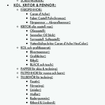
SCREENKURSER
KOL, KRITOR & PENNOR
FÄRGPENNOR
Caran d’Ache
Faber Castell Polychromos
Färgpennor – Akvarellpennor
KRITOR olje-pastell-vax
Oljepastell
Sennelier Oil Stick
Torrpastell, Softpastell
Vattenlösliga kritor Caran d’Ache NeoColor
KOL och grafitbaserat
Blyertspennor
Grafitkritor
Ritkol
BLÄCK och tusch
PAPPER för skiss & teckning
FILTPENNOR för vuxna och barn
TILLBEHÖR för teckning
Fixativ
Förvaring
Linjaler
Mallar
Radergummin
Ritbord & Ljusbord