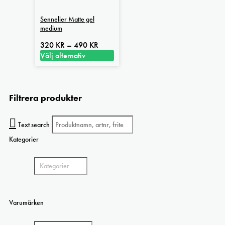
Sennelier Matte gel
medium
Prisintervall:
320
KR
–
490
KR
320 kr
Välj alternativ
Den
till
här
490 kr
produkten
Filtrera produkter
har
flera
varianter.
Text search
De
olika
Kategorier
alternativen
kan
väljas
på
produktsidan
Varumärken