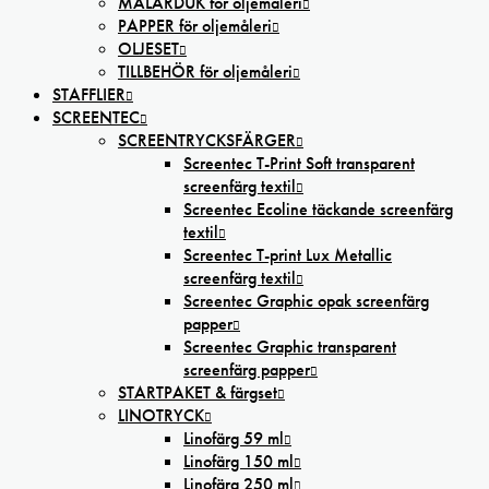
MÅLARDUK för oljemåleri
PAPPER för oljemåleri
OLJESET
TILLBEHÖR för oljemåleri
STAFFLIER
SCREENTEC
SCREENTRYCKSFÄRGER
Screentec T-Print Soft transparent
screenfärg textil
Screentec Ecoline täckande screenfärg
textil
Screentec T-print Lux Metallic
screenfärg textil
Screentec Graphic opak screenfärg
papper
Screentec Graphic transparent
screenfärg papper
STARTPAKET & färgset
LINOTRYCK
Linofärg 59 ml
Linofärg 150 ml
Linofärg 250 ml