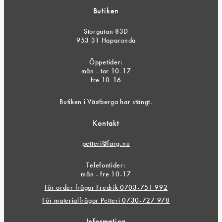
Butiken
Storgatan 83D
953 31 Haparanda
Öppetider:
mån - tor 10-17
fre 10-16
Butiken i Västberga har stängt.
Kontakt
petteri@farg.nu
Telefontider:
mån - fre 10-17
För order frågor Fredrik 0703-751 992
För materialfrågor Petteri 0730-727 978
Information