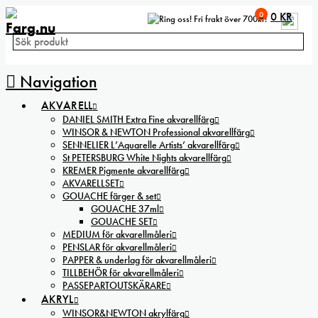
0
0
KR
Fri frakt över 700kr!
Navigation
AKVARELL
DANIEL SMITH Extra Fine akvarellfärg
WINSOR & NEWTON Professional akvarellfärg
SENNELIER L’Aquarelle Artists’ akvarellfärg
St PETERSBURG White Nights akvarellfärg
KREMER Pigmente akvarellfärg
AKVARELLSET
GOUACHE färger & set
GOUACHE 37ml
GOUACHE SET
MEDIUM för akvarellmåleri
PENSLAR för akvarellmåleri
PAPPER & underlag för akvarellmåleri
TILLBEHÖR för akvarellmåleri
PASSEPARTOUTSKÄRARE
AKRYL
WINSOR&NEWTON akrylfärg