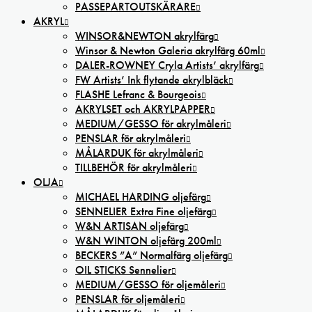
PASSEPARTOUTSKÄRARE
AKRYL
WINSOR&NEWTON akrylfärg
Winsor & Newton Galeria akrylfärg 60ml
DALER-ROWNEY Cryla Artists’ akrylfärg
FW Artists’ Ink flytande akrylbläck
FLASHE Lefranc & Bourgeois
AKRYLSET och AKRYLPAPPER
MEDIUM/GESSO för akrylmåleri
PENSLAR för akrylmåleri
MÅLARDUK för akrylmåleri
TILLBEHÖR för akrylmåleri
OLJA
MICHAEL HARDING oljefärg
SENNELIER Extra Fine oljefärg
W&N ARTISAN oljefärg
W&N WINTON oljefärg 200ml
BECKERS ”A” Normalfärg oljefärg
OIL STICKS Sennelier
MEDIUM/GESSO för oljemåleri
PENSLAR för oljemåleri