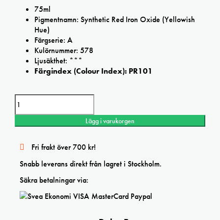
75ml
Pigmentnamn: Synthetic Red Iron Oxide (Yellowish
Hue)
Färgserie: A
Kulörnummer: 578
Ljusäkthet: ***
Färgindex (Colour Index): PR101
Daler Rowney Light Red Oxide Cryla Artists' Acrylic mängd
Lägg i varukorgen
Fri frakt över 700 kr!
Snabb leverans direkt från lagret i Stockholm.
Säkra betalningar via: