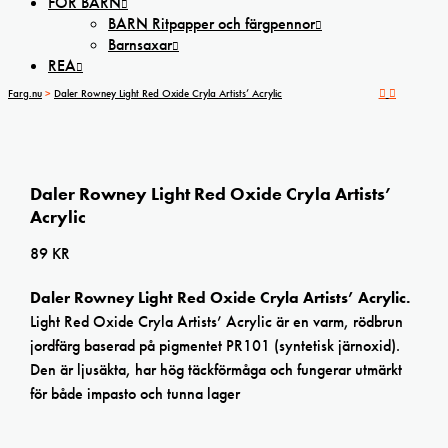
FÖR BARN
BARN Ritpapper och färgpennor
Barnsaxar
REA
Farg.nu
>
Daler Rowney Light Red Oxide Cryla Artists’ Acrylic
Daler Rowney Light Red Oxide Cryla Artists’
Acrylic
89
KR
Daler Rowney Light Red Oxide Cryla Artists’ Acrylic.
Light Red Oxide Cryla Artists’ Acrylic är en varm, rödbrun
jordfärg baserad på pigmentet PR101 (syntetisk järnoxid).
Den är ljusäkta, har hög täckförmåga och fungerar utmärkt
för både impasto och tunna lager