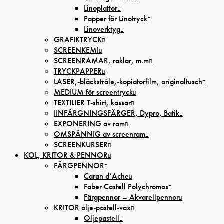
Linoplattor
Papper för Linotryck
Linoverktyg
GRAFIKTRYCK
SCREENKEMI
SCREENRAMAR, raklar, m.m
TRYCKPAPPER
LASER,-bläckstråle,-kopiatorfilm, oríginaltusch
MEDIUM för screentryck
TEXTILIER T-shirt, kassar
IINFÄRGNINGSFÄRGER, Dypro, Batik
EXPONERING av ram
OMSPÄNNIG av screenram
SCREENKURSER
KOL, KRITOR & PENNOR
FÄRGPENNOR
Caran d’Ache
Faber Castell Polychromos
Färgpennor – Akvarellpennor
KRITOR olje-pastell-vax
Oljepastell