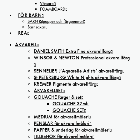
Vässare
FOAMBOARD
FÖR BARN
BARN Ritpapper och färgpennor
Barnsaxar
REA
AKVARELL
DANIEL SMITH Extra Fine akvarellfärg
WINSOR & NEWTON Professional akvarellfärg
SENNELIER L’Aquarelle Artists’ akvarellfärg
St PETERSBURG White Nights akvarellfärg
KREMER Pigmente akvarellfärg
AKVARELLSET
GOUACHE färger & set
GOUACHE 37ml
GOUACHE SET
MEDIUM för akvarellmåleri
PENSLAR för akvarellmåleri
PAPPER & underlag för akvarellmåleri
TILLBEHÖR för akvarellmåleri