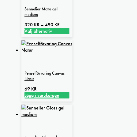
Sennelier Matte gel
medium
Prisintervall:
320
KR
–
490
KR
320 kr
Välj alternativ
Den
till
här
490 kr
produkten
har
flera
varianter.
Penselförvaring Canvas
De
Natur
olika
alternativen
69
KR
kan
Lägg i varukorgen
väljas
på
produktsidan