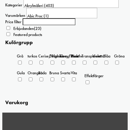
olika
Kategorier
alternativen
kan
Varumärken
väljas
Price filter
på
Erbjudanden
(23)
produktsidan
Featured products
Kulörgrupp
Grå
turkos
Cerise/Paprika
Delphinium/Menthe
Grey/Pink
Rosa
Transparent
Violetta
Blåa
Gröna
Gula
Orangea
Röda
Bruna
Svarta
Vita
Effektfärger
Varukorg