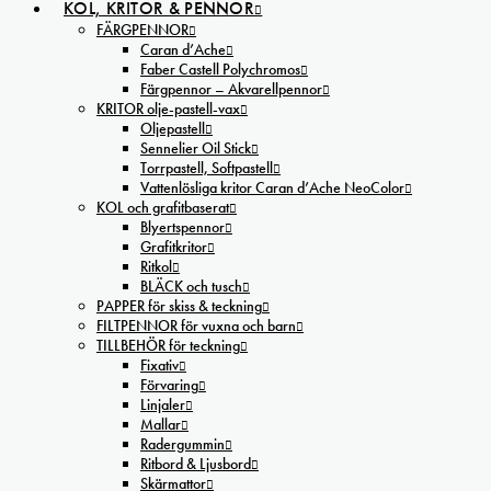
KOL, KRITOR & PENNOR
FÄRGPENNOR
Caran d’Ache
Faber Castell Polychromos
Färgpennor – Akvarellpennor
KRITOR olje-pastell-vax
Oljepastell
Sennelier Oil Stick
Torrpastell, Softpastell
Vattenlösliga kritor Caran d’Ache NeoColor
KOL och grafitbaserat
Blyertspennor
Grafitkritor
Ritkol
BLÄCK och tusch
PAPPER för skiss & teckning
FILTPENNOR för vuxna och barn
TILLBEHÖR för teckning
Fixativ
Förvaring
Linjaler
Mallar
Radergummin
Ritbord & Ljusbord
Skärmattor