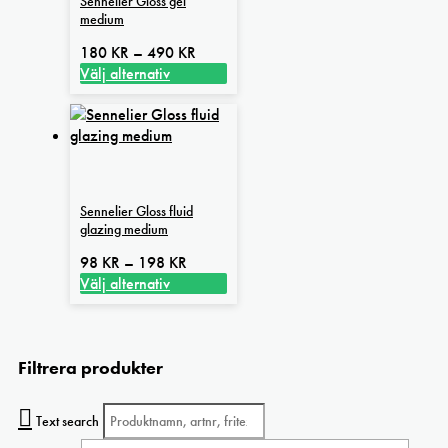
Sennelier Gloss gel
medium
Prisintervall:
180
KR
–
490
KR
180 kr
Välj alternativ
Den
till
här
490 kr
produkten
har
flera
varianter.
Sennelier Gloss fluid
De
glazing medium
olika
alternativen
Prisintervall:
98
KR
–
198
KR
kan
98 kr
Välj alternativ
väljas
Den
till
på
här
198 kr
produktsidan
produkten
Filtrera produkter
har
flera
varianter.
Text search
De