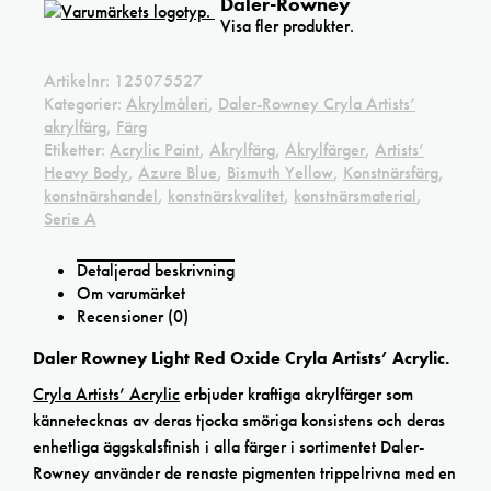
Daler-Rowney
Visa fler produkter.
Artikelnr:
125075527
Kategorier:
Akrylmåleri
,
Daler-Rowney Cryla Artists’
akrylfärg
,
Färg
Etiketter:
Acrylic Paint
,
Akrylfärg
,
Akrylfärger
,
Artists’
Heavy Body
,
Azure Blue
,
Bismuth Yellow
,
Konstnärsfärg
,
konstnärshandel
,
konstnärskvalitet
,
konstnärsmaterial
,
Serie A
Detaljerad beskrivning
Om varumärket
Recensioner (0)
Daler Rowney Light Red Oxide Cryla Artists’ Acrylic.
Cryla Artists’ Acrylic
erbjuder kraftiga akrylfärger som
kännetecknas av deras tjocka smöriga konsistens och deras
enhetliga äggskalsfinish i alla färger i sortimentet Daler-
Rowney använder de renaste pigmenten trippelrivna med en