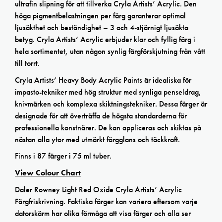
ultrafin slipning för att tillverka Cryla Artists’ Acrylic. Den
höga pigmentbelastningen per färg garanterar optimal
ljusäkthet och beständighet – 3 och 4-stjärnigt ljusäkta
betyg. Cryla Artists’ Acrylic erbjuder klar och fyllig färg i
hela sortimentet, utan någon synlig färgförskjutning från vått
till torrt.
Cryla Artists’ Heavy Body Acrylic Paints är idealiska för
impasto-tekniker med hög struktur med synliga penseldrag,
knivmärken och komplexa skiktningstekniker. Dessa färger är
designade för att överträffa de högsta standarderna för
professionella konstnärer. De kan appliceras och skiktas på
nästan alla ytor med utmärkt färgglans och täckkraft.
Finns i 87 färger i 75 ml tuber.
View Colour Chart
Daler Rowney Light Red Oxide Cryla Artists’ Acrylic
Färgfriskrivning. Faktiska färger kan variera eftersom varje
datorskärm har olika förmåga att visa färger och alla ser