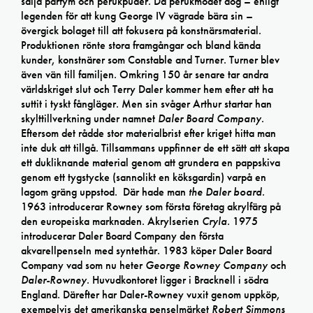
sälja parfym och perukpuder. Då perukmodet dog – enligt
legenden för att kung George IV vägrade bära sin –
övergick bolaget till att fokusera på konstnärsmaterial.
Produktionen rönte stora framgångar och bland kända
kunder, konstnärer som Constable and Turner. Turner blev
även vän till familjen. Omkring 150 år senare tar andra
världskriget slut och Terry Daler kommer hem efter att ha
suttit i tyskt fångläger. Men sin svåger Arthur startar han
skylttillverkning under namnet
Daler Board Company
.
Eftersom det rådde stor materialbrist efter kriget hitta man
inte duk att tillgå. Tillsammans uppfinner de ett sätt att skapa
ett dukliknande material genom att grundera en pappskiva
genom ett tygstycke (sannolikt en köksgardin) varpå en
lagom gräng uppstod. Där hade man
the Daler board
.
1963 introducerar Rowney som första företag akrylfärg på
den europeiska marknaden. Akrylserien
Cryla.
1975
introducerar Daler Board Company den första
akvarellpenseln med syntethår. 1983 köper Daler Board
Company vad som nu heter
George Rowney Company
och
Daler-Rowney
. Huvudkontoret ligger i Bracknell i södra
England. Därefter har Daler-Rowney vuxit genom uppköp,
exempelvis det amerikanska penselmärket
Robert Simmons