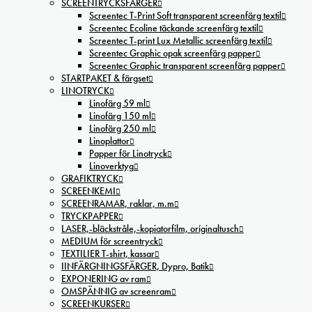
SCREENTRYCKSFÄRGER
Screentec T-Print Soft transparent screenfärg textil
Screentec Ecoline täckande screenfärg textil
Screentec T-print Lux Metallic screenfärg textil
Screentec Graphic opak screenfärg papper
Screentec Graphic transparent screenfärg papper
STARTPAKET & färgset
LINOTRYCK
Linofärg 59 ml
Linofärg 150 ml
Linofärg 250 ml
Linoplattor
Papper för Linotryck
Linoverktyg
GRAFIKTRYCK
SCREENKEMI
SCREENRAMAR, raklar, m.m
TRYCKPAPPER
LASER,-bläckstråle,-kopiatorfilm, oríginaltusch
MEDIUM för screentryck
TEXTILIER T-shirt, kassar
IINFÄRGNINGSFÄRGER, Dypro, Batik
EXPONERING av ram
OMSPÄNNIG av screenram
SCREENKURSER