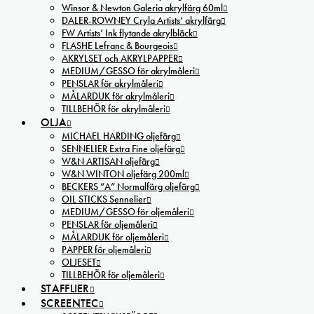
Winsor & Newton Galeria akrylfärg 60ml
DALER-ROWNEY Cryla Artists’ akrylfärg
FW Artists’ Ink flytande akrylbläck
FLASHE Lefranc & Bourgeois
AKRYLSET och AKRYLPAPPER
MEDIUM/GESSO för akrylmåleri
PENSLAR för akrylmåleri
MÅLARDUK för akrylmåleri
TILLBEHÖR för akrylmåleri
OLJA
MICHAEL HARDING oljefärg
SENNELIER Extra Fine oljefärg
W&N ARTISAN oljefärg
W&N WINTON oljefärg 200ml
BECKERS ”A” Normalfärg oljefärg
OIL STICKS Sennelier
MEDIUM/GESSO för oljemåleri
PENSLAR för oljemåleri
MÅLARDUK för oljemåleri
PAPPER för oljemåleri
OLJESET
TILLBEHÖR för oljemåleri
STAFFLIER
SCREENTEC