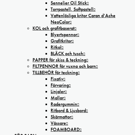
Sennelier Oil Stick
Torrpastell, Softpastell
Vattenlösliga kritor Caran d’Ache
NeoColor
KOL och grafitbaserat
Blyertspennor
Grafitkritor
Ritkol
BLÄCK och tusch
PAPPER för skiss & teckning
FILTPENNOR för vuxna och barn
TILLBEHÖR för teckning
Fixativ
Förvaring
Linjaler
Mallar
Radergummin
Ritbord & Ljusbord
Skärmattor
Vässare
FOAMBOARD